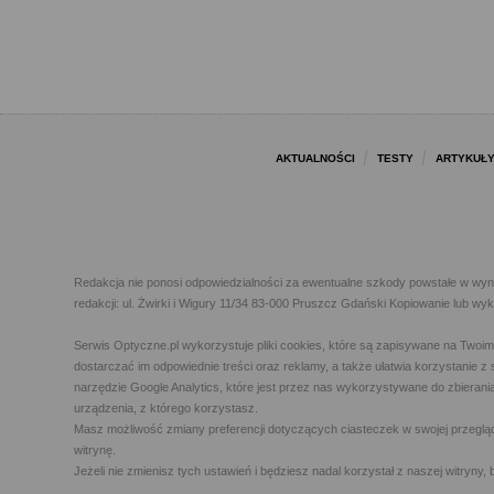
AKTUALNOŚCI
TESTY
ARTYKUŁ
Redakcja nie ponosi odpowiedzialności za ewentualne szkody powstałe w wyn
redakcji: ul. Żwirki i Wigury 11/34 83-000 Pruszcz Gdański Kopiowanie lub w
Serwis Optyczne.pl wykorzystuje pliki cookies, które są zapisywane na Twoi
dostarczać im odpowiednie treści oraz reklamy, a także ułatwia korzystanie
narzędzie Google Analytics, które jest przez nas wykorzystywane do zbierani
urządzenia, z którego korzystasz.
Masz możliwość zmiany preferencji dotyczących ciasteczek w swojej przegląda
witrynę.
Jeżeli nie zmienisz tych ustawień i będziesz nadal korzystał z naszej witry