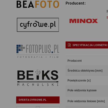
Producent:
SPECYFIKACJA LORNETKI
Producent
Średnica obiektywu [mm]
Powiększenie [x]
Pole widzenia kątowe
OFERTA CYFROWE.PL
Pole widzenia liniowe [m/m]