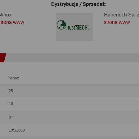
Dystrybucja / Sprzedaż:
Minox
Hubertech Sp. z
strona www
strona www
Minox
25
10
o
6
105/1000