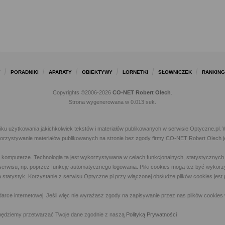
Y
PORADNIKI
APARATY
OBIEKTYWY
LORNETKI
SŁOWNICZEK
RANKING
Copyrights ©2006-2026
CO-NET Robert Olech
.
Strona wygenerowana w 0.013 sek.
iku użytkowania jakichkolwiek tekstów i materiałów publikowanych w serwisie Optyczne.p
ykorzystywanie materiałów publikowanych na stronie bez zgody firmy CO-NET Robert Olech j
m komputerze. Technologia ta jest wykorzystywana w celach funkcjonalnych, statystycznyc
 z serwisu, np. poprzez funkcję automatycznego logowania. Pliki cookies mogą też być wyk
a statystyk. Korzystanie z serwisu Optyczne.pl przy włączonej obsłudze plików cookies jes
rce internetowej. Jeśli więc nie wyrażasz zgody na zapisywanie przez nas plików cookies 
ny, będziemy przetwarzać Twoje dane zgodnie z naszą
Polityką Prywatności