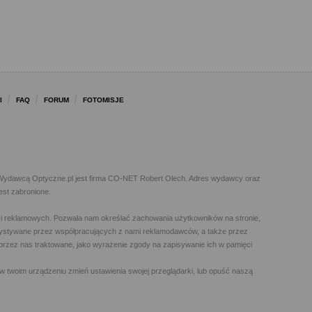
I
FAQ
FORUM
FOTOMISJE
l. Wydawcą Optyczne.pl jest firma CO-NET Robert Olech. Adres wydawcy oraz
est zabronione.
h i reklamowych. Pozwala nam określać zachowania użytkowników na stronie,
orzystywane przez współpracujących z nami reklamodawców, a także przez
t przez nas traktowane, jako wyrażenie zgody na zapisywanie ich w pamięci
w twoim urządzeniu zmień ustawienia swojej przeglądarki, lub opuść naszą