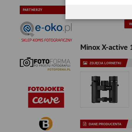
Typ pryzmatów:
PARTNERZY
P
Minox X-active 1
ZDJĘCIA LORNETKI
DANE PRODUCENTA