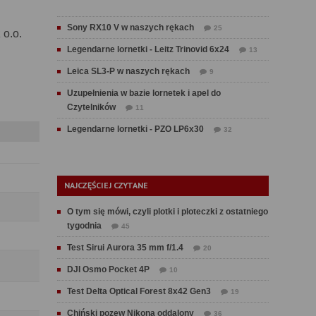
Sony RX10 V w naszych rękach
25
 o.o.
Legendarne lornetki - Leitz Trinovid 6x24
13
Leica SL3-P w naszych rękach
9
Uzupełnienia w bazie lornetek i apel do
Czytelników
11
Legendarne lornetki - PZO LP6x30
32
NAJCZĘŚCIEJ CZYTANE
O tym się mówi, czyli plotki i ploteczki z ostatniego
tygodnia
45
Test Sirui Aurora 35 mm f/1.4
20
DJI Osmo Pocket 4P
10
Test Delta Optical Forest 8x42 Gen3
19
Chiński pozew Nikona oddalony
36