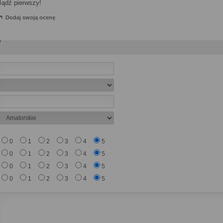
Bądź pierwszy!
Dodaj swoją ocenę
0
1
2
3
4
5
0
1
2
3
4
5
0
1
2
3
4
5
0
1
2
3
4
5