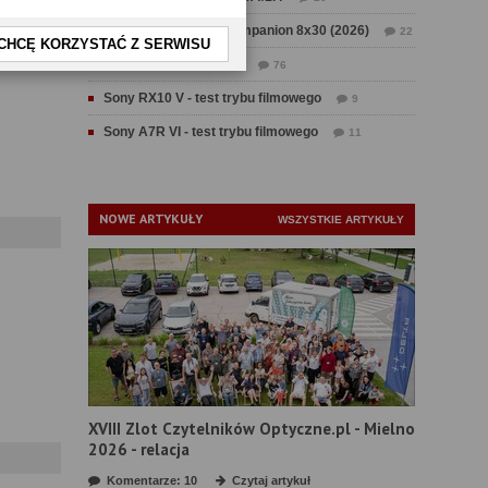
Test Swarovski CL Companion 8x30 (2026)
22
CHCĘ KORZYSTAĆ Z SERWISU
Test Fujifilm GFX 100 II
76
Sony RX10 V - test trybu filmowego
9
Sony A7R VI - test trybu filmowego
11
NOWE ARTYKUŁY
WSZYSTKIE ARTYKUŁY
XVIII Zlot Czytelników Optyczne.pl - Mielno
2026 - relacja
Komentarze: 10
Czytaj artykuł