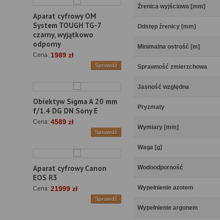
Źrenica wyjściowa [mm]
Aparat cyfrowy OM
System TOUGH TG-7
Odstęp źrenicy [mm]
czarny, wyjątkowo
odporny
Minimalna ostrość [m]
1989 zł
Cena:
Sprawdź
Sprawność zmierzchowa
Jasność względna
Obiektyw Sigma A 20 mm
Pryzmaty
f/1.4 DG DN Sony E
4589 zł
Cena:
Wymiary [mm]
Sprawdź
Waga [g]
Aparat cyfrowy Canon
Wodoodporność
EOS R3
Wypełnienie azotem
21999 zł
Cena:
Sprawdź
Wypełnienie argonem