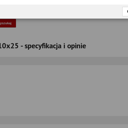
okaż tylko przetestowane modele
0x25 - specyfikacja i opinie