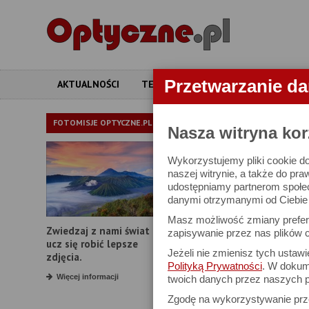
Przetwarzanie d
AKTUALNOŚCI
TESTY
ARTYKUŁY
APARATY
LORNETKI
FOTOMISJE OPTYCZNE.PL
Nasza witryna kor
Wykorzystujemy pliki cookie do
W bazie znajduj
naszej witrynie, a także do pra
udostępniamy partnerom społe
danymi otrzymanymi od Ciebie l
Proszę podać
Masz możliwość zmiany prefere
Zwiedzaj z nami świat i
Producent:
zapisywanie przez nas plików c
ucz się robić lepsze
Jeżeli nie zmienisz tych ustaw
Model:
zdjęcia.
Polityką Prywatności
. W dokume
Powiększenie:
Więcej informacji
twoich danych przez naszych p
Zgodę na wykorzystywanie pr
Średnica obiektywu: