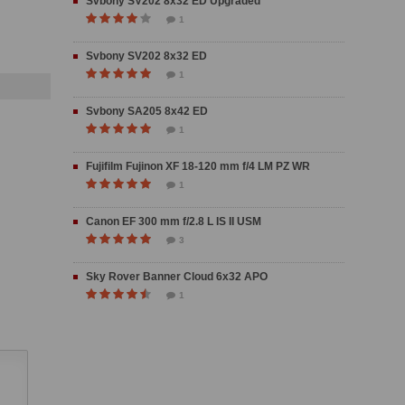
Svbony SV202 8x32 ED Upgraded
1
Svbony SV202 8x32 ED
1
Svbony SA205 8x42 ED
1
Fujifilm Fujinon XF 18-120 mm f/4 LM PZ WR
1
Canon EF 300 mm f/2.8 L IS II USM
3
Sky Rover Banner Cloud 6x32 APO
1