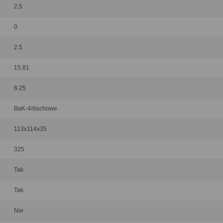
2.5
0
2.5
15.81
6.25
BaK-4/dachowe
113x114x35
325
Tak
Tak
Nie