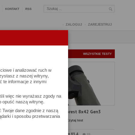
KONTAKT
RSS
ZALOGUJ
ZAREJESTRUJ
Q
FORUM
FOTOMISJE
NOWE TESTY
WSZYSTKIE TESTY
ściowe i analizować ruch w
rzystasz z naszej witryny,
te informacje z innymi
śli więc nie wyrażasz zgody na
b opuść naszą witrynę.
ek
ać Twoje dane zgodnie z naszą
Test Delta Optical Forest 8x42 Gen3
ądarki i sposobu przetwarzania
Komentarze: 19
Czytaj test
Test Sirui Aurora 35 mm f/1.4
20