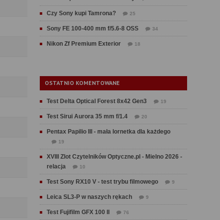
Czy Sony kupi Tamrona?
25
Sony FE 100-400 mm f/5.6-8 OSS
34
Nikon Zf Premium Exterior
18
OSTATNIO KOMENTOWANE
Test Delta Optical Forest 8x42 Gen3
19
Test Sirui Aurora 35 mm f/1.4
20
Pentax Papilio III - mała lornetka dla każdego
19
XVIII Zlot Czytelników Optyczne.pl - Mielno 2026 -
relacja
10
Test Sony RX10 V - test trybu filmowego
9
Leica SL3-P w naszych rękach
9
Test Fujifilm GFX 100 II
76