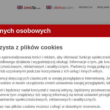
REDAKCJA
REKLAMA
anych osobowych
OBIEKTYWY
LORNETKI
SŁOWNICZEK
RANKINGI
FA
zysta z plików cookies
 spersonalizowania treści i reklam, aby oferować funkcje społeczno
e się 2996 lornetek i 1581 ocen.
widłowego działania i wygodniejszej obsługi. Informacje o tym, jak ko
cznościowym, reklamowym i analitycznym. Partnerzy mogą połączyć 
ub uzyskanymi podczas korzystania z ich usług i innych witryn.
 interesujące Cię parametry
ncji dotyczących ciasteczek w swojej przeglądarce internetowej. Je
Możesz też zrobić
ookies w twoim urządzeniu zmień ustawienia swojej przeglądarki, lu
własne porównanie lornet
ień i będziesz nadal korzystał z naszej witryny, będziemy przetwarz
ncie tym znajdziesz też więcej informacji na temat ustawień przegl
artnerów społecznościowych, reklamowych i analitycznych.
Porównaj lornetki
zez nas plików cookies możesz cofnąć w dowolnym momencie.