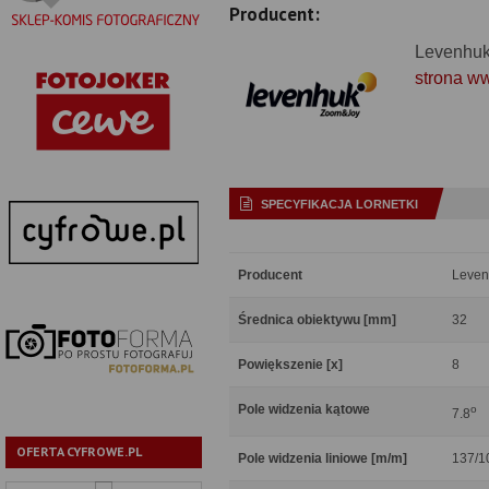
Producent:
Levenhu
strona w
SPECYFIKACJA LORNETKI
Producent
Leven
Średnica obiektywu [mm]
32
Powiększenie [x]
8
Pole widzenia kątowe
o
7.8
OFERTA CYFROWE.PL
Pole widzenia liniowe [m/m]
137/1