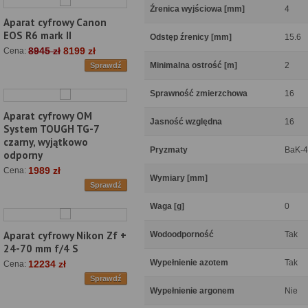
Źrenica wyjściowa [mm]
4
Aparat cyfrowy Canon
EOS R6 mark II
Odstęp źrenicy [mm]
15.6
8945 zł
8199 zł
Cena:
Minimalna ostrość [m]
2
Sprawdź
Sprawność zmierzchowa
16
Aparat cyfrowy OM
Jasność względna
16
System TOUGH TG-7
czarny, wyjątkowo
Pryzmaty
BaK-4
odporny
1989 zł
Cena:
Wymiary [mm]
Sprawdź
Waga [g]
0
Aparat cyfrowy Nikon Zf +
Wodoodporność
Tak
24-70 mm f/4 S
Wypełnienie azotem
Tak
12234 zł
Cena:
Sprawdź
Wypełnienie argonem
Nie