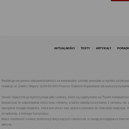
AKTUALNOŚCI
TESTY
ARTYKUŁY
PORADN
Redakcja nie ponosi odpowiedzialności za ewentualne szkody powstałe w wyniku użytkowa
redakcji: ul. Żwirki i Wigury 11/34 83-000 Pruszcz Gdański Kopiowanie lub wykorzystywan
Serwis Optyczne.pl wykorzystuje pliki cookies, które są zapisywane na Twoim komputerze
dostarczać im odpowiednie treści oraz reklamy, a także ułatwia korzystanie z serwisu, 
narzędzie Google Analytics, które jest przez nas wykorzystywane do zbierania statystyk. 
urządzenia, z którego korzystasz.
Masz możliwość zmiany preferencji dotyczących ciasteczek w swojej przeglądarce internet
witrynę.