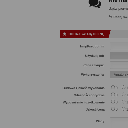
Bądź pierw
Dodaj sw
DODAJ SWOJĄ OCENĘ
Imię/Pseudonim
Użytkuję od:
Cena zakupu:
Wykorzystanie:
0
Budowa i jakość wykonania
0
Własności optyczne
0
Wyposażenie i użytkowanie
0
Jakość/cena
Wady