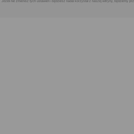
Jeżeli nie zmienisz tych ustawień i będziesz nadal korzystał z naszej witryny, będziemy 