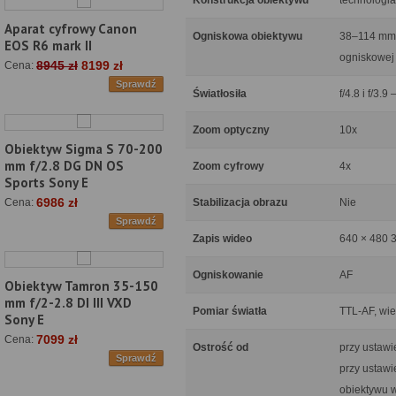
Konstrukcja obiektywu
technologia
Aparat cyfrowy Canon
Ogniskowa obiektywu
38–114 mm 
EOS R6 mark II
ogniskowej
8945 zł
8199 zł
Cena:
Sprawdź
Światłosiła
f/4.8 i f/3.9 
Zoom optyczny
10x
Obiektyw Sigma S 70-200
mm f/2.8 DG DN OS
Zoom cyfrowy
4x
Sports Sony E
6986 zł
Stabilizacja obrazu
Nie
Cena:
Sprawdź
Zapis wideo
640 × 480 30
Ogniskowanie
AF
Obiektyw Tamron 35-150
mm f/2-2.8 DI III VXD
Pomiar światła
TTL-AF, wie
Sony E
7099 zł
Cena:
Ostrość od
przy ustawi
Sprawdź
przy ustawi
obiektywu w