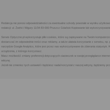
Redakcja nie ponosi odpowiedzialności za ewentualne szkody powstałe w wyniku użytkowa
redakcji: ul. Żwirki i Wigury 11/34 83-000 Pruszcz Gdański Kopiowanie lub wykorzystywan
Serwis Optyczne.pl wykorzystuje pliki cookies, które są zapisywane na Twoim komputerze
dostarczać im odpowiednie treści oraz reklamy, a także ułatwia korzystanie z serwisu, 
narzędzie Google Analytics, które jest przez nas wykorzystywane do zbierania statystyk. 
urządzenia, z którego korzystasz.
Masz możliwość zmiany preferencji dotyczących ciasteczek w swojej przeglądarce internet
witrynę.
Jeżeli nie zmienisz tych ustawień i będziesz nadal korzystał z naszej witryny, będziemy 