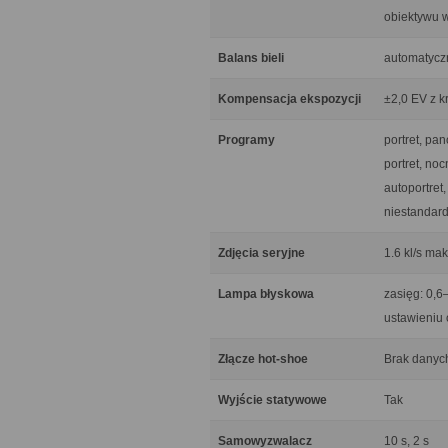
obiektywu w
Balans bieli
automatyczn
Kompensacja ekspozycji
±2,0 EV z k
Programy
portret, pa
portret, noc
autoportret
niestandar
Zdjęcia seryjne
1.6 kl/s ma
Lampa błyskowa
zasięg: 0,6
ustawieniu 
Złącze hot-shoe
Brak danyc
Wyjście statywowe
Tak
Samowyzwalacz
10 s, 2 s