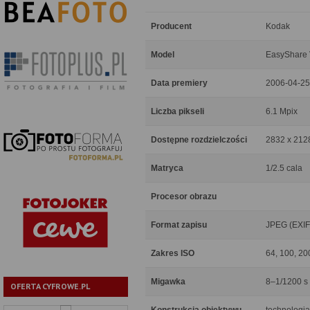
Producent
Kodak
Model
EasyShare
Data premiery
2006-04-25
Liczba pikseli
6.1 Mpix
Dostępne rozdzielczości
2832 x 2128
Matryca
1/2.5 cala
Procesor obrazu
Format zapisu
JPEG (EXIF
Zakres ISO
64, 100, 20
Migawka
8–1/1200 s
OFERTA CYFROWE.PL