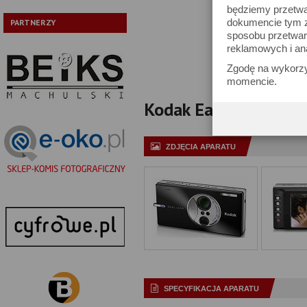
będziemy przetwa
Typ:
dokumencie tym zn
PARTNERZY
sposobu przetwar
Pokaż tylko
reklamowych i an
Zgodę na wykorzy
momencie.
Kodak EasyShare V610 
ZDJĘCIA APARATU
SPECYFIKACJA APARATU