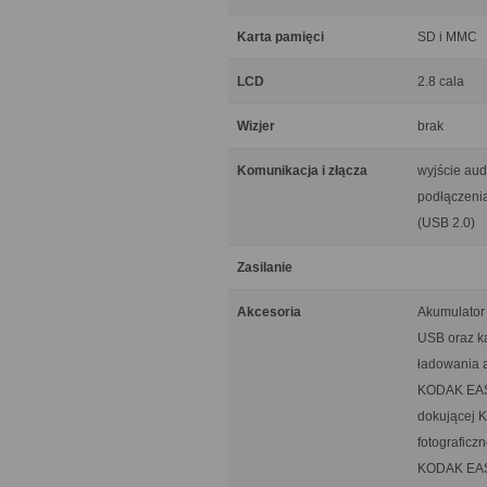
Karta pamięci
SD i MMC
LCD
2.8 cala
Wizjer
brak
Komunikacja i złącza
wyjście aud
podłączenia
(USB 2.0)
Zasilanie
Akcesoria
Akumulator
USB oraz ka
ładowania a
KODAK EASY
dokującej 
fotograficz
KODAK EA