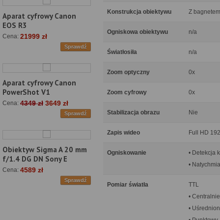
Konstrukcja obiektywu
Z bagnete
Aparat cyfrowy Canon
EOS R3
Ogniskowa obiektywu
n/a
21999 zł
Cena:
Sprawdź
Światłosiła
n/a
Zoom optyczny
0x
Aparat cyfrowy Canon
PowerShot V1
Zoom cyfrowy
0x
4349 zł
3649 zł
Cena:
Stabilizacja obrazu
Nie
Sprawdź
Zapis wideo
Full HD 192
Obiektyw Sigma A 20 mm
Ogniskowanie
• Detekcja 
f/1.4 DG DN Sony E
• Natychmi
4589 zł
Cena:
Sprawdź
Pomiar światła
TTL
• Centralni
• Uśrednio