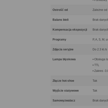
• Punktowy
Ostrość od
Zależne od
Balans bieli
Brak danyc
Kompensacja ekspozycji
Brak danyc
Programy
P, A, S, M, 
Zdjęcia seryjne
Do 2.3 kl./s
Lampa błyskowa
• Obsługa l
• TTL
• Zakres -3
Złącze hot-shoe
Tak
Wyjście statywowe
Tak
Samowyzwalacz
Brak danyc