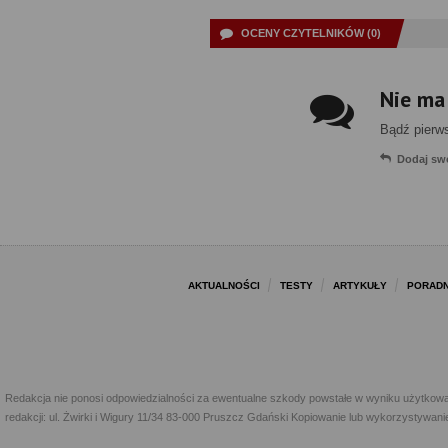
OCENY CZYTELNIKÓW (0)
Nie ma
Bądź pierw
Dodaj sw
AKTUALNOŚCI
TESTY
ARTYKUŁY
PORADN
Redakcja nie ponosi odpowiedzialności za ewentualne szkody powstałe w wyniku użytkowa
redakcji: ul. Żwirki i Wigury 11/34 83-000 Pruszcz Gdański Kopiowanie lub wykorzystywan