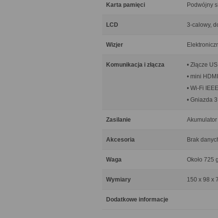
Karta pamięci
Podwójny sl
LCD
3-calowy, 
Wizjer
Elektronicz
Komunikacja i złącza
• Złącze US
• mini HDMI
• Wi-Fi IEEE
• Gniazda 3
Zasilanie
Akumulator
Akcesoria
Brak danyc
Waga
Około 725 g 
Wymiary
150 x 98 x
Dodatkowe informacje