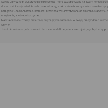
Serwis Optyczne.pl wykorzystuje pliki cookies, które są zapisywane na Twoim komputerze
dostarczać im odpowiednie treści oraz reklamy, a także ułatwia korzystanie z serwisu, 
narzędzie Google Analytics, które jest przez nas wykorzystywane do zbierania statystyk. 
urządzenia, z którego korzystasz.
Masz możliwość zmiany preferencji dotyczących ciasteczek w swojej przeglądarce internet
witrynę.
Jeżeli nie zmienisz tych ustawień i będziesz nadal korzystał z naszej witryny, będziemy 