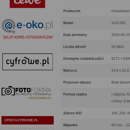
Producent
Hasselblad
Model
X1D-50C
Data premiery
2016-06-22
Liczba pikseli
50 Mpix
Dostępne rozdzielczości
8272 × 620
Matryca
43.8 x 32.9
Procesor obrazu
Brak danyc
Format zapisu
• Zdjęcia: 
• Filmy: 8 bi
Zakres ISO
100, 200, 4
OFERTA CYFROWE.PL
Migawka
60 min. - 1