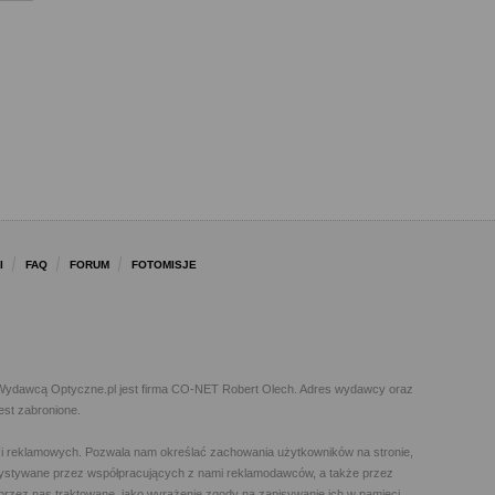
I
FAQ
FORUM
FOTOMISJE
l. Wydawcą Optyczne.pl jest firma CO-NET Robert Olech. Adres wydawcy oraz
est zabronione.
h i reklamowych. Pozwala nam określać zachowania użytkowników na stronie,
orzystywane przez współpracujących z nami reklamodawców, a także przez
t przez nas traktowane, jako wyrażenie zgody na zapisywanie ich w pamięci