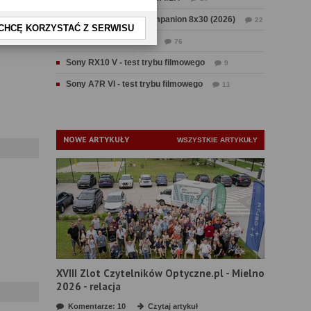
Test Swarovski CL Companion 8x30 (2026)
22
CHCĘ KORZYSTAĆ Z SERWISU
Test Fujifilm GFX 100 II
76
Sony RX10 V - test trybu filmowego
9
Sony A7R VI - test trybu filmowego
11
NOWE ARTYKUŁY
WSZYSTKIE ARTYKUŁY
XVIII Zlot Czytelników Optyczne.pl - Mielno
2026 - relacja
Komentarze: 10
Czytaj artykuł