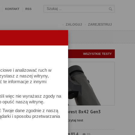
KONTAKT
RSS
ZALOGUJ
ZAREJESTRUJ
Q
FORUM
FOTOMISJE
NOWE TESTY
WSZYSTKIE TESTY
ściowe i analizować ruch w
rzystasz z naszej witryny,
te informacje z innymi
śli więc nie wyrażasz zgody na
b opuść naszą witrynę.
ek
ać Twoje dane zgodnie z naszą
Test Delta Optical Forest 8x42 Gen3
ądarki i sposobu przetwarzania
Komentarze: 19
Czytaj test
Test Sirui Aurora 35 mm f/1.4
20