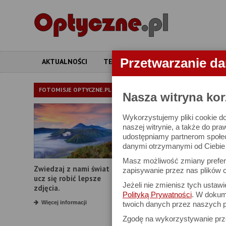
Przetwarzanie d
AKTUALNOŚCI
TESTY
ARTYKUŁY
APARATY
LORNETKI
FOTOMISJE OPTYCZNE.PL
Nasza witryna kor
Wykorzystujemy pliki cookie do
W bazie znajduj
naszej witrynie, a także do pra
udostępniamy partnerom społe
danymi otrzymanymi od Ciebie l
Proszę podać
Masz możliwość zmiany prefere
Zwiedzaj z nami świat i
Producent:
zapisywanie przez nas plików c
ucz się robić lepsze
Jeżeli nie zmienisz tych ustaw
Model:
zdjęcia.
Polityką Prywatności
. W dokume
Powiększenie:
Więcej informacji
twoich danych przez naszych p
Zgodę na wykorzystywanie pr
Średnica obiektywu: