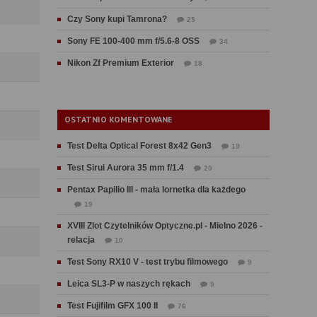
Czy Sony kupi Tamrona?
25
Sony FE 100-400 mm f/5.6-8 OSS
34
Nikon Zf Premium Exterior
18
OSTATNIO KOMENTOWANE
Test Delta Optical Forest 8x42 Gen3
19
Test Sirui Aurora 35 mm f/1.4
20
Pentax Papilio III - mała lornetka dla każdego
19
XVIII Zlot Czytelników Optyczne.pl - Mielno 2026 -
relacja
10
Test Sony RX10 V - test trybu filmowego
9
Leica SL3-P w naszych rękach
9
Test Fujifilm GFX 100 II
76