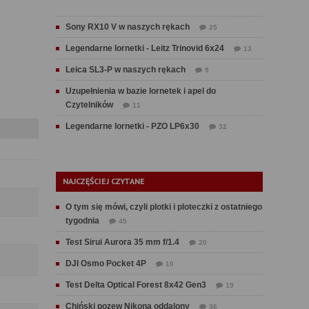
Sony RX10 V w naszych rękach
25
Legendarne lornetki - Leitz Trinovid 6x24
13
Leica SL3-P w naszych rękach
9
Uzupełnienia w bazie lornetek i apel do
Czytelników
11
Legendarne lornetki - PZO LP6x30
32
NAJCZĘŚCIEJ CZYTANE
O tym się mówi, czyli plotki i ploteczki z ostatniego
tygodnia
45
Test Sirui Aurora 35 mm f/1.4
20
DJI Osmo Pocket 4P
10
Test Delta Optical Forest 8x42 Gen3
19
Chiński pozew Nikona oddalony
36