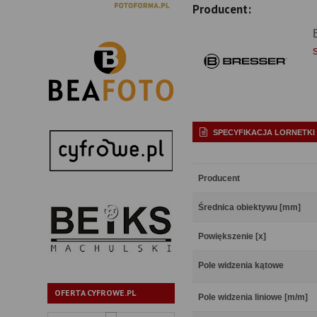
Producent:
SPECYFIKACJA LORNETKI
Producent
Średnica obiektywu [mm]
Powiększenie [x]
Pole widzenia kątowe
OFERTA CYFROWE.PL
Pole widzenia liniowe [m/m]