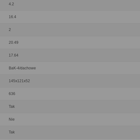
4.2
16.4
2
20.49
17.64
BaK-4/dachowe
145x121x52
636
Tak
Nie
Tak