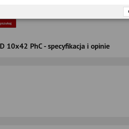
okaż tylko przetestowane modele
D 10x42 PhC - specyfikacja i opinie