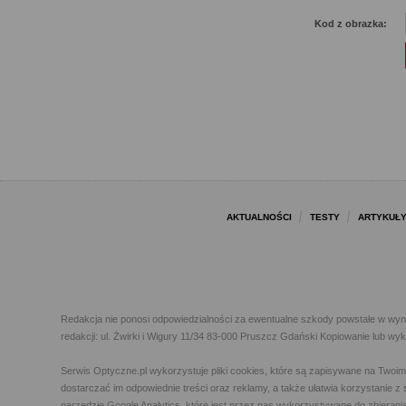
Kod z obrazka:
AKTUALNOŚCI
TESTY
ARTYKUŁ
Redakcja nie ponosi odpowiedzialności za ewentualne szkody powstałe w wyn
redakcji: ul. Żwirki i Wigury 11/34 83-000 Pruszcz Gdański Kopiowanie lub w
Serwis Optyczne.pl wykorzystuje pliki cookies, które są zapisywane na Twoi
dostarczać im odpowiednie treści oraz reklamy, a także ułatwia korzystanie
narzędzie Google Analytics, które jest przez nas wykorzystywane do zbierani