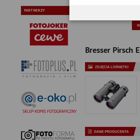
Typ pryzmatów:
PARTNERZY
P
Bresser Pirsch E
ZDJĘCIA LORNETKI
DANE PRODUCENTA