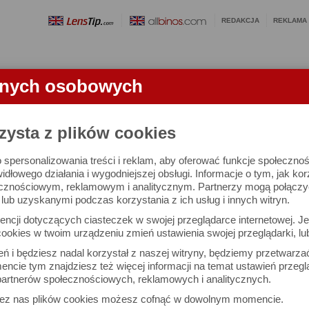
REDAKCJA
REKLAMA
anych osobowych
OBIEKTYWY
LORNETKI
SŁOWNICZEK
RANKINGI
FA
zysta z plików cookies
 spersonalizowania treści i reklam, aby oferować funkcje społeczno
e się 2996 lornetek i 1581 ocen.
widłowego działania i wygodniejszej obsługi. Informacje o tym, jak ko
cznościowym, reklamowym i analitycznym. Partnerzy mogą połączyć 
ub uzyskanymi podczas korzystania z ich usług i innych witryn.
 interesujące Cię parametry
ncji dotyczących ciasteczek w swojej przeglądarce internetowej. Je
Możesz też zrobić
ookies w twoim urządzeniu zmień ustawienia swojej przeglądarki, lu
własne porównanie lornet
ień i będziesz nadal korzystał z naszej witryny, będziemy przetwarz
ncie tym znajdziesz też więcej informacji na temat ustawień przegl
artnerów społecznościowych, reklamowych i analitycznych.
Porównaj lornetki
zez nas plików cookies możesz cofnąć w dowolnym momencie.