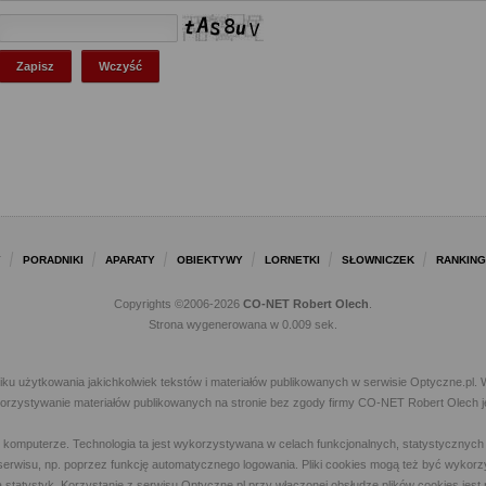
Y
PORADNIKI
APARATY
OBIEKTYWY
LORNETKI
SŁOWNICZEK
RANKING
Copyrights ©2006-2026
CO-NET Robert Olech
.
Strona wygenerowana w 0.009 sek.
iku użytkowania jakichkolwiek tekstów i materiałów publikowanych w serwisie Optyczne.p
ykorzystywanie materiałów publikowanych na stronie bez zgody firmy CO-NET Robert Olech j
m komputerze. Technologia ta jest wykorzystywana w celach funkcjonalnych, statystycznyc
 z serwisu, np. poprzez funkcję automatycznego logowania. Pliki cookies mogą też być wyk
a statystyk. Korzystanie z serwisu Optyczne.pl przy włączonej obsłudze plików cookies jes