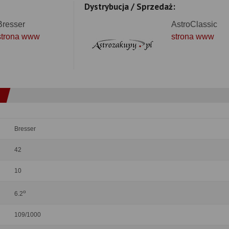
Dystrybucja / Sprzedaż:
Bresser
AstroClassic
strona www
strona www
Bresser
42
10
o
6.2
109/1000