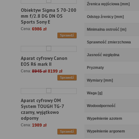
Źrenica wyjściowa [mm]
Obiektyw Sigma S 70-200
mm f/2.8 DG DN OS
Odstęp źrenicy [mm]
Sports Sony E
6986 zł
Cena:
Minimalna ostrość [m]
Sprawdź
Sprawność zmierzchowa
Jasność względna
Aparat cyfrowy Canon
EOS R6 mark II
Pryzmaty
8945 zł
8199 zł
Cena:
Sprawdź
Wymiary [mm]
Waga [g]
Aparat cyfrowy OM
System TOUGH TG-7
Wodoodporność
czarny, wyjątkowo
odporny
Wypełnienie azotem
1989 zł
Cena:
Wypełnienie argonem
Sprawdź