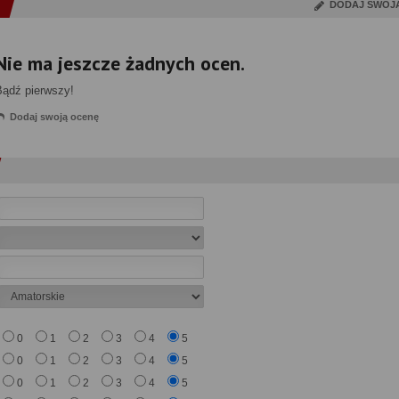
DODAJ SWOJ
Nie ma jeszcze żadnych ocen.
Bądź pierwszy!
Dodaj swoją ocenę
0
1
2
3
4
5
0
1
2
3
4
5
0
1
2
3
4
5