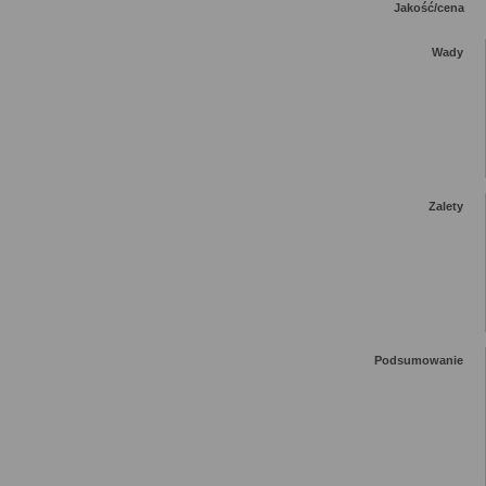
Jakość/cena
Wady
Zalety
Podsumowanie