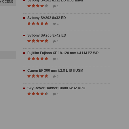
Svbony SV202 8x32 ED Upgraded
Ą OCENĘ
1
Svbony SV202 8x32 ED
1
Svbony SA205 8x42 ED
1
Fujifilm Fujinon XF 18-120 mm f/4 LM PZ WR
1
Canon EF 300 mm f/2.8 L IS II USM
3
Sky Rover Banner Cloud 6x32 APO
1