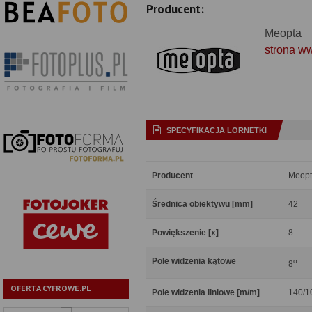
Producent:
Meopta
strona w
SPECYFIKACJA LORNETKI
Producent
Meop
Średnica obiektywu [mm]
42
Powiększenie [x]
8
Pole widzenia kątowe
o
8
OFERTA CYFROWE.PL
Pole widzenia liniowe [m/m]
140/1