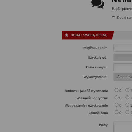
Bądź pierw
Dodaj sw
DODAJ SWOJĄ OCENĘ
Imię/Pseudonim
Użytkuję od:
Cena zakupu:
Wykorzystanie:
0
Budowa i jakość wykonania
0
Własności optyczne
0
Wyposażenie i użytkowanie
0
Jakość/cena
Wady