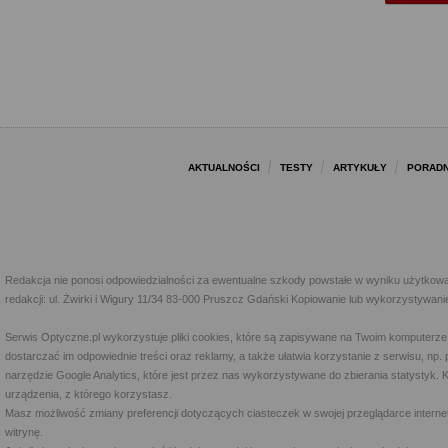
AKTUALNOŚCI
TESTY
ARTYKUŁY
PORADN
Redakcja nie ponosi odpowiedzialności za ewentualne szkody powstałe w wyniku użytkowa
redakcji: ul. Żwirki i Wigury 11/34 83-000 Pruszcz Gdański Kopiowanie lub wykorzystywan
Serwis Optyczne.pl wykorzystuje pliki cookies, które są zapisywane na Twoim komputerze
dostarczać im odpowiednie treści oraz reklamy, a także ułatwia korzystanie z serwisu, 
narzędzie Google Analytics, które jest przez nas wykorzystywane do zbierania statystyk. 
urządzenia, z którego korzystasz.
Masz możliwość zmiany preferencji dotyczących ciasteczek w swojej przeglądarce internet
witrynę.