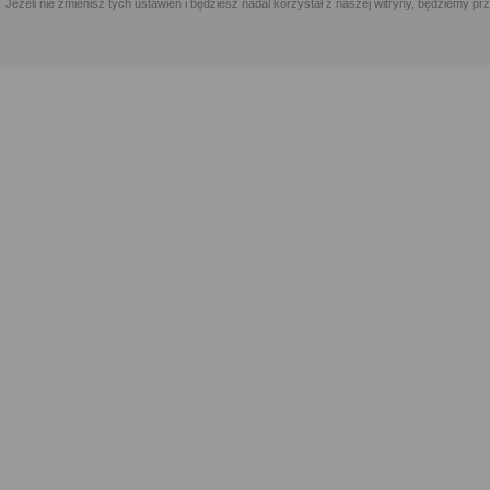
Jeżeli nie zmienisz tych ustawień i będziesz nadal korzystał z naszej witryny, będziemy 