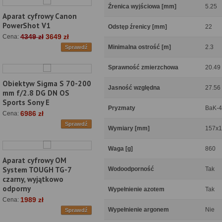
Źrenica wyjściowa [mm]
5.25
Aparat cyfrowy Canon
PowerShot V1
Odstęp źrenicy [mm]
22
4349 zł
3649 zł
Cena:
Minimalna ostrość [m]
2.3
Sprawdź
Sprawność zmierzchowa
20.49
Obiektyw Sigma S 70-200
Jasność względna
27.56
mm f/2.8 DG DN OS
Sports Sony E
Pryzmaty
BaK-4
6986 zł
Cena:
Sprawdź
Wymiary [mm]
157x1
Waga [g]
860
Aparat cyfrowy OM
System TOUGH TG-7
Wodoodporność
Tak
czarny, wyjątkowo
odporny
Wypełnienie azotem
Tak
1989 zł
Cena:
Wypełnienie argonem
Nie
Sprawdź