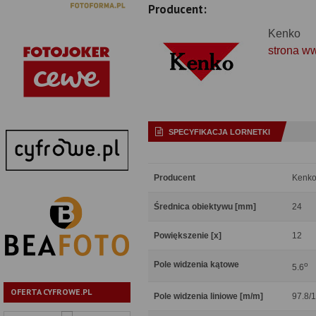
Producent:
Kenko
strona w
SPECYFIKACJA LORNETKI
Producent
Kenk
Średnica obiektywu [mm]
24
Powiększenie [x]
12
Pole widzenia kątowe
o
5.6
OFERTA CYFROWE.PL
Pole widzenia liniowe [m/m]
97.8/