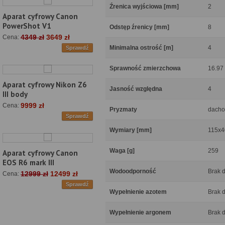
Źrenica wyjściowa [mm]
2
Aparat cyfrowy Canon
PowerShot V1
Odstęp źrenicy [mm]
8
4349 zł
3649 zł
Cena:
Minimalna ostrość [m]
4
Sprawdź
Sprawność zmierzchowa
16.97
Aparat cyfrowy Nikon Z6
Jasność względna
4
III body
9999 zł
Cena:
Pryzmaty
dach
Sprawdź
Wymiary [mm]
115x4
Waga [g]
259
Aparat cyfrowy Canon
EOS R6 mark III
Wodoodporność
Brak 
12999 zł
12499 zł
Cena:
Sprawdź
Wypełnienie azotem
Brak 
Wypełnienie argonem
Brak 