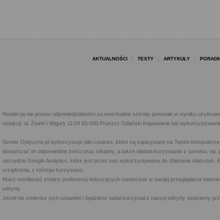
AKTUALNOŚCI
TESTY
ARTYKUŁY
PORADN
Redakcja nie ponosi odpowiedzialności za ewentualne szkody powstałe w wyniku użytkowa
redakcji: ul. Żwirki i Wigury 11/34 83-000 Pruszcz Gdański Kopiowanie lub wykorzystywan
Serwis Optyczne.pl wykorzystuje pliki cookies, które są zapisywane na Twoim komputerze
dostarczać im odpowiednie treści oraz reklamy, a także ułatwia korzystanie z serwisu, 
narzędzie Google Analytics, które jest przez nas wykorzystywane do zbierania statystyk. 
urządzenia, z którego korzystasz.
Masz możliwość zmiany preferencji dotyczących ciasteczek w swojej przeglądarce internet
witrynę.
Jeżeli nie zmienisz tych ustawień i będziesz nadal korzystał z naszej witryny, będziemy 