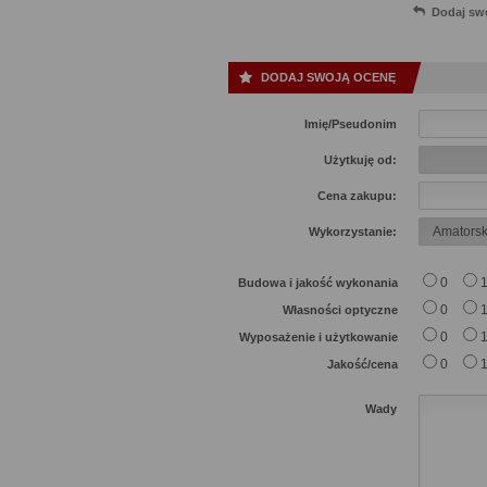
Dodaj sw
DODAJ SWOJĄ OCENĘ
Imię/Pseudonim
Użytkuję od:
Cena zakupu:
Wykorzystanie:
0
Budowa i jakość wykonania
0
Własności optyczne
0
Wyposażenie i użytkowanie
0
Jakość/cena
Wady