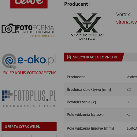
Producent:
Vortex
strona w
SPECYFIKACJA LORNETKI
Producent
Vortex
Średnica obiektywu [mm]
32
Powiększenie [x]
8
Pole widzenia kątowe
o
9
OFERTA CYFROWE.PL
Pole widzenia liniowe [m/m]
158/1