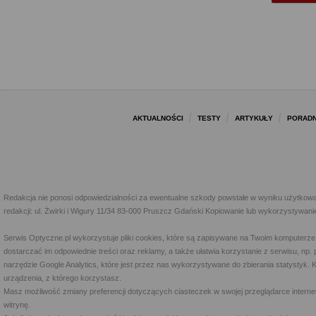
AKTUALNOŚCI
TESTY
ARTYKUŁY
PORADN
Redakcja nie ponosi odpowiedzialności za ewentualne szkody powstałe w wyniku użytkowa
redakcji: ul. Żwirki i Wigury 11/34 83-000 Pruszcz Gdański Kopiowanie lub wykorzystywan
Serwis Optyczne.pl wykorzystuje pliki cookies, które są zapisywane na Twoim komputerze
dostarczać im odpowiednie treści oraz reklamy, a także ułatwia korzystanie z serwisu, 
narzędzie Google Analytics, które jest przez nas wykorzystywane do zbierania statystyk. 
urządzenia, z którego korzystasz.
Masz możliwość zmiany preferencji dotyczących ciasteczek w swojej przeglądarce internet
witrynę.