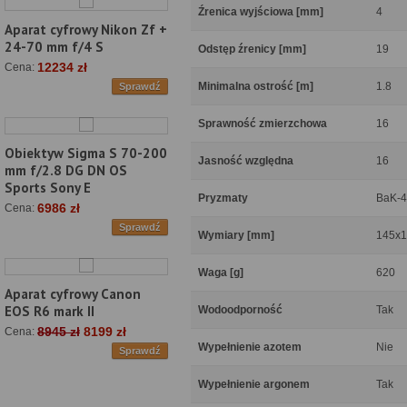
Źrenica wyjściowa [mm]
4
Aparat cyfrowy Nikon Zf +
24-70 mm f/4 S
Odstęp źrenicy [mm]
19
12234 zł
Cena:
Minimalna ostrość [m]
1.8
Sprawdź
Sprawność zmierzchowa
16
Obiektyw Sigma S 70-200
Jasność względna
16
mm f/2.8 DG DN OS
Sports Sony E
Pryzmaty
BaK-4
6986 zł
Cena:
Sprawdź
Wymiary [mm]
145x
Waga [g]
620
Aparat cyfrowy Canon
EOS R6 mark II
Wodoodporność
Tak
8945 zł
8199 zł
Cena:
Wypełnienie azotem
Nie
Sprawdź
Wypełnienie argonem
Tak