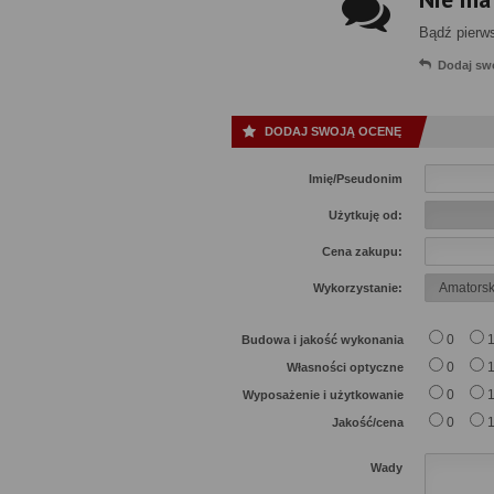
Bądź pierw
Dodaj sw
DODAJ SWOJĄ OCENĘ
Imię/Pseudonim
Użytkuję od:
Cena zakupu:
Wykorzystanie:
0
Budowa i jakość wykonania
0
Własności optyczne
0
Wyposażenie i użytkowanie
0
Jakość/cena
Wady