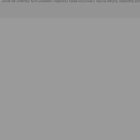
Jeżeli nie zmienisz tych ustawień i będziesz nadal korzystał z naszej witryny, będziemy 