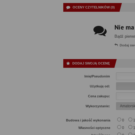
OCENY CZYTELNIKÓW (0)
Nie ma
Bądź pierw
Dodaj sw
DODAJ SWOJĄ OCENĘ
Imię/Pseudonim
Użytkuję od:
Cena zakupu:
Wykorzystanie:
0
Budowa i jakość wykonania
0
Własności optyczne