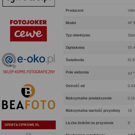
Producent
Vilt
Model
AF 
Typ obiektywu
Sta
Ogniskowa
55 
Światłosiła
f/1.8
Pole widzenia
o
43
Ostrość od
0.4
Maksymalne powiększenie
0.16
Maksymalna wartość przysłony
16
Liczba listków na przysłonie
9
OFERTA CYFROWE.PL