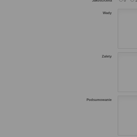
0
Jakość/cena
Wady
Zalety
Podsumowanie