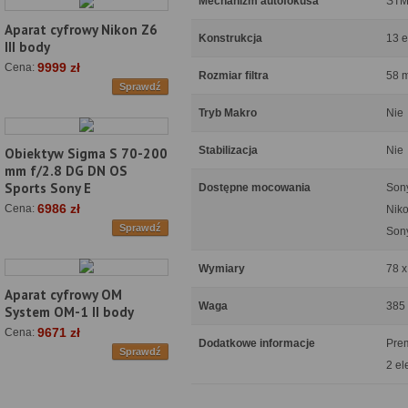
Mechanizm autofokusa
ST
Aparat cyfrowy Nikon Z6
Konstrukcja
13 e
III body
9999 zł
Cena:
Rozmiar filtra
58 
Sprawdź
Tryb Makro
Nie
Stabilizacja
Nie
Obiektyw Sigma S 70-200
mm f/2.8 DG DN OS
Sports Sony E
Dostępne mocowania
Son
6986 zł
Cena:
Niko
Sprawdź
Son
Wymiary
78 
Aparat cyfrowy OM
Waga
385
System OM-1 II body
9671 zł
Cena:
Dodatkowe informacje
Prem
Sprawdź
2 el