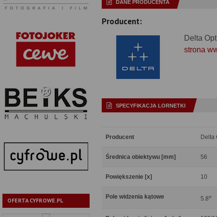
DANE PRODUCENTA
Producent:
Delta Opt
strona w
SPECYFIKACJA LORNETKI
Producent
Delta 
Średnica obiektywu [mm]
56
Powiększenie [x]
10
Pole widzenia kątowe
o
5.8
OFERTA CYFROWE.PL