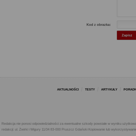
Kod z obrazka:
AKTUALNOŚCI
TESTY
ARTYKUŁY
PORADN
Redakcja nie ponosi odpowiedzialności za ewentualne szkody powstałe w wyniku użytkowa
redakcji: ul. Żwirki i Wigury 11/34 83-000 Pruszcz Gdański Kopiowanie lub wykorzystywan