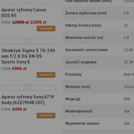
Pole widzenia liniowe [m/m]
102/1
Aparat cyfrowy Canon
Źrenica wyjściowa [mm]
5.6
EOS R5
12989 zł
11999 zł
Cena:
Odstęp źrenicy [mm]
21
Sprawdź
Minimalna ostrość [m]
1.8
Obiektyw Sigma S 70-200
Sprawność zmierzchowa
23.66
mm f/2.8 DG DN OS
Sports Sony E
Jasność względna
31.36
6986 zł
Cena:
Pryzmaty
BaK-4
Sprawdź
Wymiary [mm]
161x1
Aparat cyfrowy Sony A7 IV
Waga [g]
909
body (ILCE7M4B.CEC)
8499 zł
Cena:
Wodoodporność
Tak
Sprawdź
Wypełnienie azotem
Tak