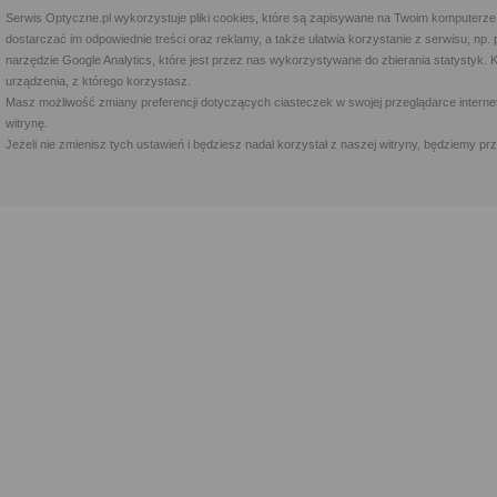
Serwis Optyczne.pl wykorzystuje pliki cookies, które są zapisywane na Twoim komputerze
dostarczać im odpowiednie treści oraz reklamy, a także ułatwia korzystanie z serwisu, 
narzędzie Google Analytics, które jest przez nas wykorzystywane do zbierania statystyk. 
urządzenia, z którego korzystasz.
Masz możliwość zmiany preferencji dotyczących ciasteczek w swojej przeglądarce internet
witrynę.
Jeżeli nie zmienisz tych ustawień i będziesz nadal korzystał z naszej witryny, będziemy 