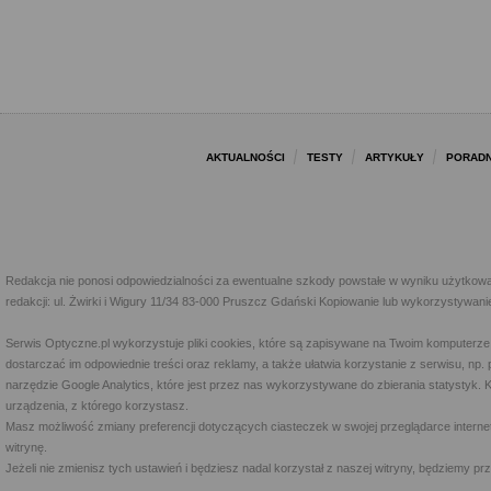
AKTUALNOŚCI
TESTY
ARTYKUŁY
PORADN
Redakcja nie ponosi odpowiedzialności za ewentualne szkody powstałe w wyniku użytkowa
redakcji: ul. Żwirki i Wigury 11/34 83-000 Pruszcz Gdański Kopiowanie lub wykorzystywan
Serwis Optyczne.pl wykorzystuje pliki cookies, które są zapisywane na Twoim komputerze
dostarczać im odpowiednie treści oraz reklamy, a także ułatwia korzystanie z serwisu, 
narzędzie Google Analytics, które jest przez nas wykorzystywane do zbierania statystyk. 
urządzenia, z którego korzystasz.
Masz możliwość zmiany preferencji dotyczących ciasteczek w swojej przeglądarce internet
witrynę.
Jeżeli nie zmienisz tych ustawień i będziesz nadal korzystał z naszej witryny, będziemy 