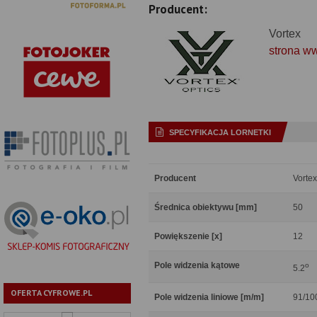
Producent:
Vortex
strona w
SPECYFIKACJA LORNETKI
Producent
Vortex
Średnica obiektywu [mm]
50
Powiększenie [x]
12
Pole widzenia kątowe
o
5.2
OFERTA CYFROWE.PL
Pole widzenia liniowe [m/m]
91/10