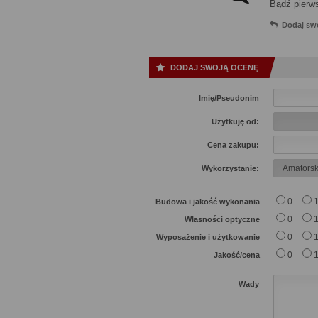
Bądź pierw
Dodaj sw
DODAJ SWOJĄ OCENĘ
Imię/Pseudonim
Użytkuję od:
Cena zakupu:
Wykorzystanie:
0
Budowa i jakość wykonania
0
Własności optyczne
0
Wyposażenie i użytkowanie
0
Jakość/cena
Wady