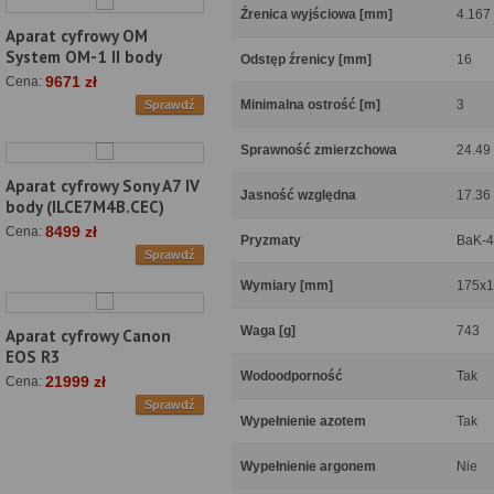
Źrenica wyjściowa [mm]
4.167
Aparat cyfrowy OM
System OM-1 II body
Odstęp źrenicy [mm]
16
9671 zł
Cena:
Minimalna ostrość [m]
3
Sprawdź
Sprawność zmierzchowa
24.49
Aparat cyfrowy Sony A7 IV
Jasność względna
17.36
body (ILCE7M4B.CEC)
8499 zł
Cena:
Pryzmaty
BaK-4
Sprawdź
Wymiary [mm]
175x
Waga [g]
743
Aparat cyfrowy Canon
EOS R3
Wodoodporność
Tak
21999 zł
Cena:
Sprawdź
Wypełnienie azotem
Tak
Wypełnienie argonem
Nie