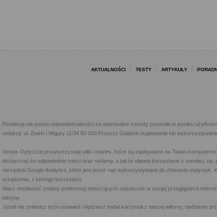
AKTUALNOŚCI
TESTY
ARTYKUŁY
PORADN
Redakcja nie ponosi odpowiedzialności za ewentualne szkody powstałe w wyniku użytkowa
redakcji: ul. Żwirki i Wigury 11/34 83-000 Pruszcz Gdański Kopiowanie lub wykorzystywan
Serwis Optyczne.pl wykorzystuje pliki cookies, które są zapisywane na Twoim komputerze
dostarczać im odpowiednie treści oraz reklamy, a także ułatwia korzystanie z serwisu, 
narzędzie Google Analytics, które jest przez nas wykorzystywane do zbierania statystyk. 
urządzenia, z którego korzystasz.
Masz możliwość zmiany preferencji dotyczących ciasteczek w swojej przeglądarce internet
witrynę.
Jeżeli nie zmienisz tych ustawień i będziesz nadal korzystał z naszej witryny, będziemy 