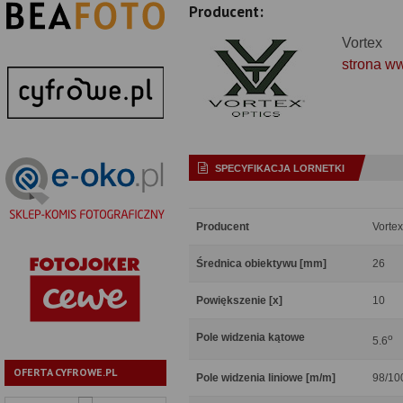
Producent:
Vortex
strona w
SPECYFIKACJA LORNETKI
Producent
Vortex
Średnica obiektywu [mm]
26
Powiększenie [x]
10
Pole widzenia kątowe
o
5.6
OFERTA CYFROWE.PL
Pole widzenia liniowe [m/m]
98/10