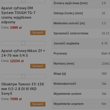
Źrenica wyjściowa [mm]
2.6
Aparat cyfrowy OM
System TOUGH TG-7
Odstęp źrenicy [mm]
16
czarny, wyjątkowo
odporny
Minimalna ostrość [m]
2.3
1989 zł
Cena:
Sprawdź
Sprawność zmierzchowa
16.12
Jasność względna
6.76
Aparat cyfrowy Nikon Zf +
Pryzmaty
BaK-4
24-70 mm f/4 S
12234 zł
Cena:
Wymiary [mm]
119x1
Sprawdź
Waga [g]
360
Obiektyw Tamron 35-150
Wodoodporność
Tak
mm f/2-2.8 DI III VXD
Sony E
Wypełnienie azotem
Tak
7099 zł
Cena:
Wypełnienie argonem
Nie
Sprawdź