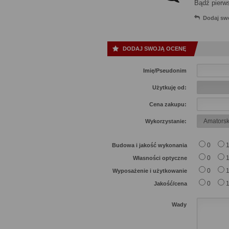
Bądź pierw
Dodaj sw
DODAJ SWOJĄ OCENĘ
Imię/Pseudonim
Użytkuję od:
Cena zakupu:
Wykorzystanie:
0
Budowa i jakość wykonania
0
Własności optyczne
0
Wyposażenie i użytkowanie
0
Jakość/cena
Wady