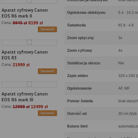
Konstrukcja obiektywu
brak danyc
Aparat cyfrowy Canon
Ogniskowa obiektywu
5.4 - 16.2 
EOS R6 mark II
8945 zł
8199 zł
Cena:
Światłosiła
f/2.8 - 4.8
Sprawdź
Zoom optyczny
3x
Zoom cyfrowy
4x
Aparat cyfrowy Canon
EOS R3
Stabilizacja obrazu
Nie
21999 zł
Cena:
Sprawdź
Zapis wideo
320 x 240 @ 
Ogniskowanie
AF, MF
Aparat cyfrowy Canon
EOS R6 mark III
Pomiar światła
brak danyc
12999 zł
12499 zł
Cena:
Sprawdź
Ostrość od
30 cm (tryb
Balans bieli
automatyczn