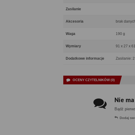
Zasilanie
Akcesoria
brak danyc
Waga
190 g
Wymiary
91 x 27 x 
Dodatkowe informacje
Zasilanie: 
OCENY CZYTELNIKÓW (0)
Nie ma
Bądź pierw
Dodaj sw