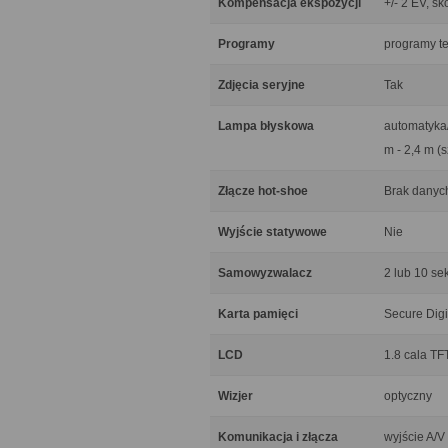
Kompensacja ekspozycji
+/- 2 EV, sk
Programy
programy te
Zdjęcia seryjne
Tak
Lampa błyskowa
automatyka/
m - 2,4 m (s
Złącze hot-shoe
Brak danyc
Wyjście statywowe
Nie
Samowyzwalacz
2 lub 10 se
Karta pamięci
Secure Dig
LCD
1.8 cala TFT
Wizjer
optyczny
Komunikacja i złącza
wyjście A/