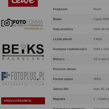
Producent
Ricoh
Model
Caplio RR
Data premiery
2005-08-16
Liczba pikseli
5 Mpix
Dostępne rozdzielczości
2560 x 1920
Matryca
1/2.5 cala
Procesor obrazu
Format zapisu
JPEG
Zakres ISO
Auto, 80, 1
Migawka
1 - 1/2000 
OFERTA CYFROWE.PL