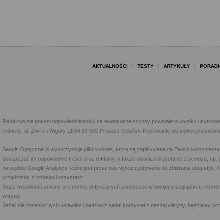
AKTUALNOŚCI
TESTY
ARTYKUŁY
PORADN
Redakcja nie ponosi odpowiedzialności za ewentualne szkody powstałe w wyniku użytkowa
redakcji: ul. Żwirki i Wigury 11/34 83-000 Pruszcz Gdański Kopiowanie lub wykorzystywan
Serwis Optyczne.pl wykorzystuje pliki cookies, które są zapisywane na Twoim komputerze
dostarczać im odpowiednie treści oraz reklamy, a także ułatwia korzystanie z serwisu, 
narzędzie Google Analytics, które jest przez nas wykorzystywane do zbierania statystyk. 
urządzenia, z którego korzystasz.
Masz możliwość zmiany preferencji dotyczących ciasteczek w swojej przeglądarce internet
witrynę.
Jeżeli nie zmienisz tych ustawień i będziesz nadal korzystał z naszej witryny, będziemy 