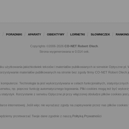
Y
PORADNIKI
APARATY
OBIEKTYWY
LORNETKI
SŁOWNICZEK
RANKING
Copyrights ©2006-2026
CO-NET Robert Olech
.
Strona wygenerowana w 0.014 sek.
iku użytkowania jakichkolwiek tekstów i materiałów publikowanych w serwisie Optyczne.p
ykorzystywanie materiałów publikowanych na stronie bez zgody firmy CO-NET Robert Olech j
m komputerze. Technologia ta jest wykorzystywana w celach funkcjonalnych, statystycznyc
 z serwisu, np. poprzez funkcję automatycznego logowania. Pliki cookies mogą też być wyk
a statystyk. Korzystanie z serwisu Optyczne.pl przy włączonej obsłudze plików cookies jes
rce internetowej. Jeśli więc nie wyrażasz zgody na zapisywanie przez nas plików cookies 
ny, będziemy przetwarzać Twoje dane zgodnie z naszą
Polityką Prywatności