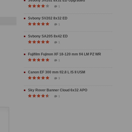
Svbony SV202 8x32 ED Upgraded
1
Svbony SV202 8x32 ED
1
Svbony SA205 8x42 ED
1
Fujifilm Fujinon XF 18-120 mm f/4 LM PZ WR
1
Canon EF 300 mm f/2.8 L IS II USM
3
Sky Rover Banner Cloud 6x32 APO
1