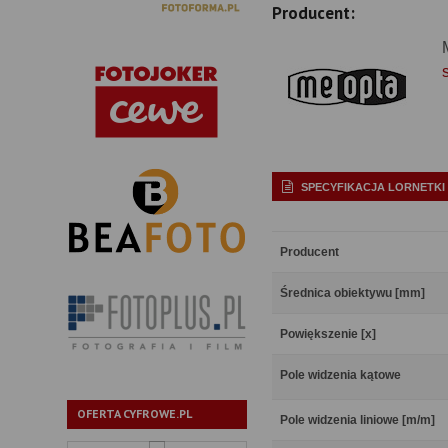
Producent:
SPECYFIKACJA LORNETKI
Producent
Średnica obiektywu [mm]
Powiększenie [x]
Pole widzenia kątowe
OFERTA CYFROWE.PL
Pole widzenia liniowe [m/m]