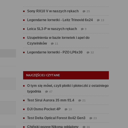
Sony RX10 V w naszych rękach
25
Legendarne lornetki - Leitz Trinovid 6x24
13
Leica SL3-P w naszych rękach
9
Uzupełnienia w bazie lornetek i apel do
Czytelników
11
Legendarne lornetki - PZO LP6x30
32
NAJCZĘŚCIEJ CZYTANE
O tym się mówi, czyli plotki i ploteczki z ostatniego
tygodnia
47
Test Sirui Aurora 35 mm f/1.4
21
DJI Osmo Pocket 4P
10
Test Delta Optical Forest 8x42 Gen3
23
Chiński pozew Nikona oddalony
36