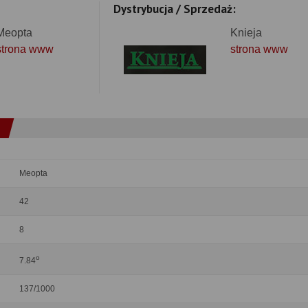
Dystrybucja / Sprzedaż:
Meopta
Knieja
strona www
strona www
Meopta
42
8
o
7.84
137/1000