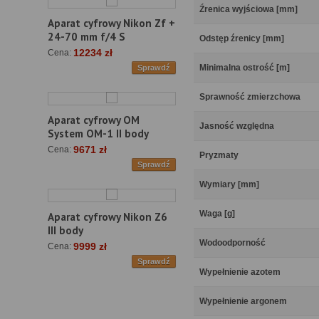
Źrenica wyjściowa [mm]
Aparat cyfrowy Nikon Zf +
24-70 mm f/4 S
Odstęp źrenicy [mm]
12234 zł
Cena:
Minimalna ostrość [m]
Sprawdź
Sprawność zmierzchowa
Aparat cyfrowy OM
Jasność względna
System OM-1 II body
9671 zł
Cena:
Pryzmaty
Sprawdź
Wymiary [mm]
Waga [g]
Aparat cyfrowy Nikon Z6
III body
Wodoodporność
9999 zł
Cena:
Sprawdź
Wypełnienie azotem
Wypełnienie argonem