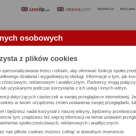
REDAKCJA
REKLAMA
anych osobowych
OBIEKTYWY
LORNETKI
SŁOWNICZEK
RANKINGI
FA
zysta z plików cookies
 spersonalizowania treści i reklam, aby oferować funkcje społeczno
e się 3008 lornetek i 1581 ocen.
widłowego działania i wygodniejszej obsługi. Informacje o tym, jak ko
cznościowym, reklamowym i analitycznym. Partnerzy mogą połączyć 
ub uzyskanymi podczas korzystania z ich usług i innych witryn.
 interesujące Cię parametry
ncji dotyczących ciasteczek w swojej przeglądarce internetowej. Je
Możesz też zrobić
ookies w twoim urządzeniu zmień ustawienia swojej przeglądarki, lu
własne porównanie lornet
ień i będziesz nadal korzystał z naszej witryny, będziemy przetwarz
ncie tym znajdziesz też więcej informacji na temat ustawień przegl
artnerów społecznościowych, reklamowych i analitycznych.
Porównaj lornetki
zez nas plików cookies możesz cofnąć w dowolnym momencie.