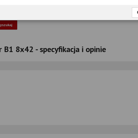
okaż tylko przetestowane modele
B1 8x42 - specyfikacja i opinie