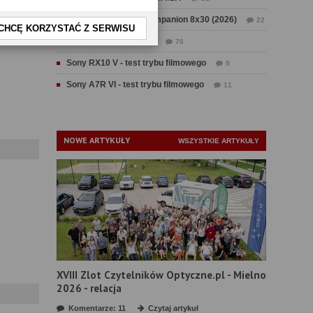
Test Swarovski CL Companion 8x30 (2026)
22
CHCĘ KORZYSTAĆ Z SERWISU
Test Fujifilm GFX 100 II
76
Sony RX10 V - test trybu filmowego
9
Sony A7R VI - test trybu filmowego
11
NOWE ARTYKUŁY
WSZYSTKIE ARTYKUŁY
XVIII Zlot Czytelników Optyczne.pl - Mielno
2026 - relacja
Komentarze: 11
Czytaj artykuł