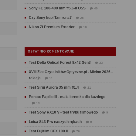
Sony FE 100-400 mm f/5.6-8 OSS
40
Czy Sony kupi Tamrona?
25
Nikon Zf Premium Exterior
18
OSTATNIO KOMENTOWANE
Test Delta Optical Forest 8x42 Gen3
23
XVIII Zlot Czytelników Optyczne.pl - Mielno 2026 -
relacja
11
Test Sirui Aurora 35 mm f/1.4
21
Pentax Papilio III - mała lornetka dla każdego
19
Test Sony RX10 V - test trybu filmowego
9
Leica SL3-P w naszych rękach
9
Test Fujifilm GFX 100 II
76