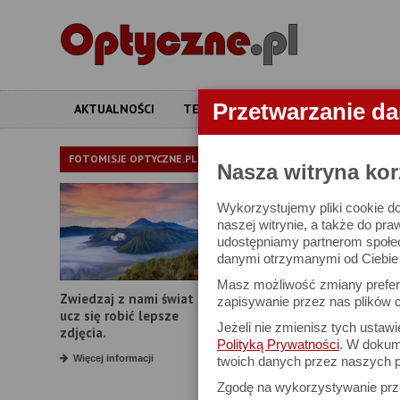
Przetwarzanie d
AKTUALNOŚCI
TESTY
ARTYKUŁY
APARATY
LORNETKI
FOTOMISJE OPTYCZNE.PL
Nasza witryna kor
Wykorzystujemy pliki cookie do
W bazie znajduj
naszej witrynie, a także do pra
udostępniamy partnerom społe
danymi otrzymanymi od Ciebie l
Proszę podać
Masz możliwość zmiany prefere
Zwiedzaj z nami świat i
Producent:
zapisywanie przez nas plików c
ucz się robić lepsze
Jeżeli nie zmienisz tych ustaw
Model:
zdjęcia.
Polityką Prywatności
. W dokume
Powiększenie:
Więcej informacji
twoich danych przez naszych p
Zgodę na wykorzystywanie pr
Średnica obiektywu: