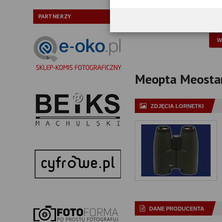
Typ pryzmatów:
PARTNERZY
P
Meopta Meostar 
ZDJĘCIA LORNETKI
DANE PRODUCENTA