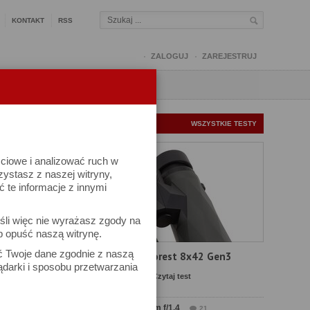
KONTAKT
RSS
ZALOGUJ
ZAREJESTRUJ
Q
FORUM
FOTOMISJE
NOWE TESTY
WSZYSTKIE TESTY
ściowe i analizować ruch w
rzystasz z naszej witryny,
te informacje z innymi
śli więc nie wyrażasz zgody na
b opuść naszą witrynę.
ek
ać Twoje dane zgodnie z naszą
Test Delta Optical Forest 8x42 Gen3
ądarki i sposobu przetwarzania
Komentarze: 23
Czytaj test
Test Sirui Aurora 35 mm f/1.4
21