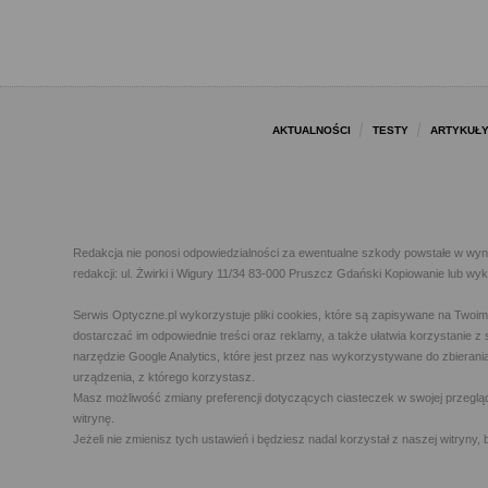
AKTUALNOŚCI
TESTY
ARTYKUŁ
Redakcja nie ponosi odpowiedzialności za ewentualne szkody powstałe w wyn
redakcji: ul. Żwirki i Wigury 11/34 83-000 Pruszcz Gdański Kopiowanie lub w
Serwis Optyczne.pl wykorzystuje pliki cookies, które są zapisywane na Twoi
dostarczać im odpowiednie treści oraz reklamy, a także ułatwia korzystanie
narzędzie Google Analytics, które jest przez nas wykorzystywane do zbierani
urządzenia, z którego korzystasz.
Masz możliwość zmiany preferencji dotyczących ciasteczek w swojej przegląda
witrynę.
Jeżeli nie zmienisz tych ustawień i będziesz nadal korzystał z naszej witry