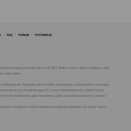
I
FAQ
FORUM
FOTOMISJE
l. Wydawcą Optyczne.pl jest firma CO-NET Robert Olech. Adres wydawcy oraz
est zabronione.
h i reklamowych. Pozwala nam określać zachowania użytkowników na stronie,
orzystywane przez współpracujących z nami reklamodawców, a także przez
t przez nas traktowane, jako wyrażenie zgody na zapisywanie ich w pamięci
w twoim urządzeniu zmień ustawienia swojej przeglądarki, lub opuść naszą