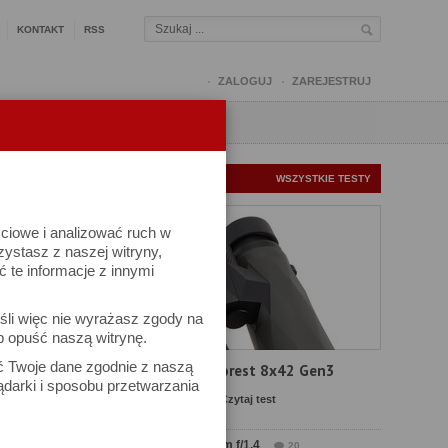
KONTAKT
RSS
ZALOGUJ
ZAREJESTRUJ
Q
FORUM
FOTOMISJE
NOWE TESTY
WSZYSTKIE TESTY
ściowe i analizować ruch w
rzystasz z naszej witryny,
te informacje z innymi
śli więc nie wyrażasz zgody na
b opuść naszą witrynę.
ek
ać Twoje dane zgodnie z naszą
Test Delta Optical Forest 8x42 Gen3
ądarki i sposobu przetwarzania
Komentarze: 19
Czytaj test
Test Sirui Aurora 35 mm f/1.4
20