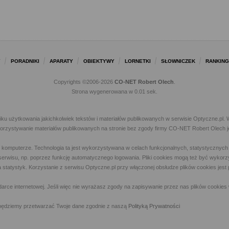
Y
PORADNIKI
APARATY
OBIEKTYWY
LORNETKI
SŁOWNICZEK
RANKING
Copyrights ©2006-2026
CO-NET Robert Olech
.
Strona wygenerowana w 0.01 sek.
iku użytkowania jakichkolwiek tekstów i materiałów publikowanych w serwisie Optyczne.p
ykorzystywanie materiałów publikowanych na stronie bez zgody firmy CO-NET Robert Olech j
m komputerze. Technologia ta jest wykorzystywana w celach funkcjonalnych, statystycznyc
 z serwisu, np. poprzez funkcję automatycznego logowania. Pliki cookies mogą też być wyk
a statystyk. Korzystanie z serwisu Optyczne.pl przy włączonej obsłudze plików cookies jes
rce internetowej. Jeśli więc nie wyrażasz zgody na zapisywanie przez nas plików cookies 
ny, będziemy przetwarzać Twoje dane zgodnie z naszą
Polityką Prywatności