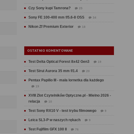
Czy Sony kupi Tamrona?
25
Sony FE 100-400 mm f/5.6-8 OSS
34
Nikon Zf Premium Exterior
18
OSTATNIO KOMENTOWANE
Test Delta Optical Forest 8x42 Gen3
19
Test Sirui Aurora 35 mm f/1.4
20
Pentax Papilio III - mała lornetka dla każdego
19
XVIII Zlot Czytelników Optyczne.pl - Mielno 2026 -
relacja
10
Test Sony RX10 V - test trybu filmowego
9
Leica SL3-P w naszych rękach
9
Test Fujifilm GFX 100 II
76