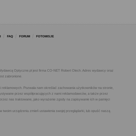
I
FAQ
FORUM
FOTOMISJE
l. Wydawcą Optyczne.pl jest firma CO-NET Robert Olech. Adres wydawcy oraz
est zabronione.
h i reklamowych. Pozwala nam określać zachowania użytkowników na stronie,
orzystywane przez współpracujących z nami reklamodawców, a także przez
t przez nas traktowane, jako wyrażenie zgody na zapisywanie ich w pamięci
w twoim urządzeniu zmień ustawienia swojej przeglądarki, lub opuść naszą