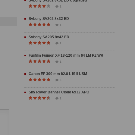
Svbony SV202 8x32 ED Upgraded
1
Svbony SV202 8x32 ED
1
Svbony SA205 8x42 ED
1
Fujifilm Fujinon XF 18-120 mm f/4 LM PZ WR
1
Canon EF 300 mm f/2.8 L IS II USM
3
Sky Rover Banner Cloud 6x32 APO
1