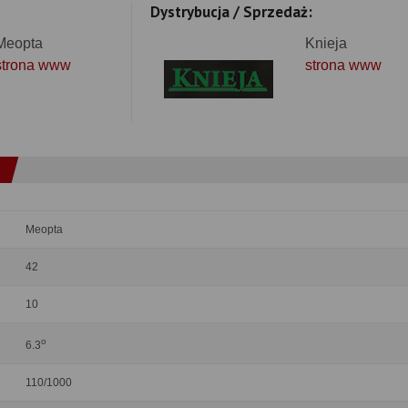
Dystrybucja / Sprzedaż:
Meopta
Knieja
strona www
strona www
Meopta
42
10
o
6.3
110/1000