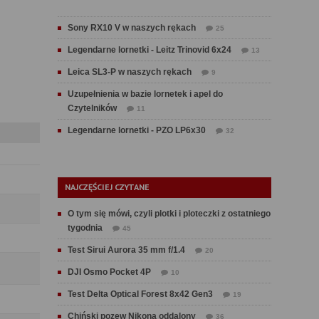
Sony RX10 V w naszych rękach
25
Legendarne lornetki - Leitz Trinovid 6x24
13
Leica SL3-P w naszych rękach
9
Uzupełnienia w bazie lornetek i apel do
Czytelników
11
Legendarne lornetki - PZO LP6x30
32
NAJCZĘŚCIEJ CZYTANE
O tym się mówi, czyli plotki i ploteczki z ostatniego
tygodnia
45
Test Sirui Aurora 35 mm f/1.4
20
DJI Osmo Pocket 4P
10
Test Delta Optical Forest 8x42 Gen3
19
Chiński pozew Nikona oddalony
36