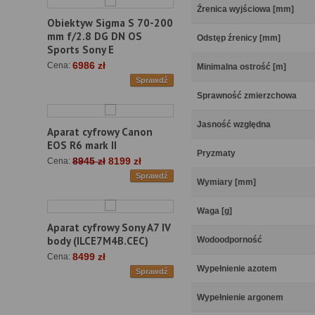
Źrenica wyjściowa [mm]
Obiektyw Sigma S 70-200
mm f/2.8 DG DN OS
Odstęp źrenicy [mm]
Sports Sony E
6986 zł
Cena:
Minimalna ostrość [m]
Sprawdź
Sprawność zmierzchowa
Jasność względna
Aparat cyfrowy Canon
EOS R6 mark II
Pryzmaty
8945 zł
8199 zł
Cena:
Sprawdź
Wymiary [mm]
Waga [g]
Aparat cyfrowy Sony A7 IV
body (ILCE7M4B.CEC)
Wodoodporność
8499 zł
Cena:
Wypełnienie azotem
Sprawdź
Wypełnienie argonem