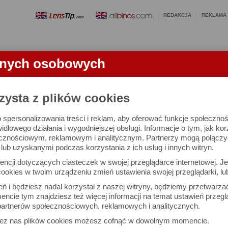
REDAKCJA
REKLAMA
anych osobowych
OBIEKTYWY
LORNETKI
SŁOWNICZEK
RANKINGI
FA
zysta z plików cookies
 spersonalizowania treści i reklam, aby oferować funkcje społeczno
e się 2996 lornetek i 1581 ocen.
widłowego działania i wygodniejszej obsługi. Informacje o tym, jak ko
cznościowym, reklamowym i analitycznym. Partnerzy mogą połączyć 
ub uzyskanymi podczas korzystania z ich usług i innych witryn.
 interesujące Cię parametry
ncji dotyczących ciasteczek w swojej przeglądarce internetowej. Je
Możesz też zrobić
ookies w twoim urządzeniu zmień ustawienia swojej przeglądarki, lu
własne porównanie lornet
ień i będziesz nadal korzystał z naszej witryny, będziemy przetwarz
ncie tym znajdziesz też więcej informacji na temat ustawień przegl
artnerów społecznościowych, reklamowych i analitycznych.
Porównaj lornetki
zez nas plików cookies możesz cofnąć w dowolnym momencie.