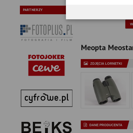
Typ pryzmatów:
PARTNERZY
P
Meopta Meostar 
ZDJĘCIA LORNETKI
DANE PRODUCENTA