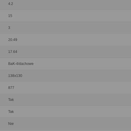
4.2
15
3
20.49
17.64
BaK-4/dachowe
138x130
877
Tak
Tak
Nie