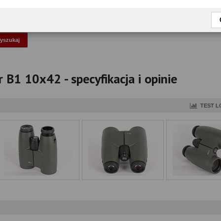
okaż tylko przetestowane modele
B1 10x42 - specyfikacja i opinie
TEST L