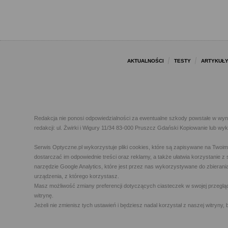
AKTUALNOŚCI
TESTY
ARTYKUŁ
Redakcja nie ponosi odpowiedzialności za ewentualne szkody powstałe w wyn
redakcji: ul. Żwirki i Wigury 11/34 83-000 Pruszcz Gdański Kopiowanie lub w
Serwis Optyczne.pl wykorzystuje pliki cookies, które są zapisywane na Twoi
dostarczać im odpowiednie treści oraz reklamy, a także ułatwia korzystanie
narzędzie Google Analytics, które jest przez nas wykorzystywane do zbierani
urządzenia, z którego korzystasz.
Masz możliwość zmiany preferencji dotyczących ciasteczek w swojej przegląda
witrynę.
Jeżeli nie zmienisz tych ustawień i będziesz nadal korzystał z naszej witry