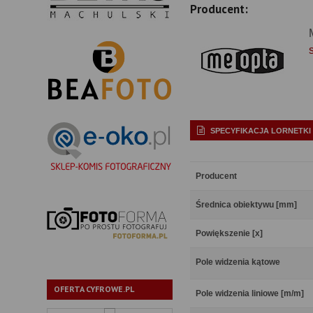
Producent:
SPECYFIKACJA LORNETKI
Producent
Średnica obiektywu [mm]
Powiększenie [x]
Pole widzenia kątowe
OFERTA CYFROWE.PL
Pole widzenia liniowe [m/m]