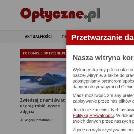
Przetwarzanie d
AKTUALNOŚCI
TESTY
ARTYKUŁY
APARATY
LORNETKI
FOTOMISJE OPTYCZNE.PL
Nasza witryna kor
Wykorzystujemy pliki cookie do
W bazie znajduj
naszej witrynie, a także do pra
udostępniamy partnerom społe
danymi otrzymanymi od Ciebie l
Proszę podać
Masz możliwość zmiany prefere
Zwiedzaj z nami świat i
Producent:
zapisywanie przez nas plików c
ucz się robić lepsze
Jeżeli nie zmienisz tych ustaw
Model:
zdjęcia.
Polityką Prywatności
. W dokume
Powiększenie:
Więcej informacji
twoich danych przez naszych p
Zgodę na wykorzystywanie pr
Średnica obiektywu: