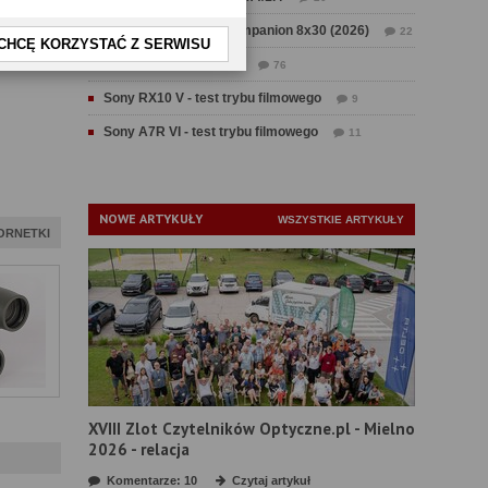
Test Swarovski CL Companion 8x30 (2026)
22
CHCĘ KORZYSTAĆ Z SERWISU
Test Fujifilm GFX 100 II
76
Sony RX10 V - test trybu filmowego
9
Sony A7R VI - test trybu filmowego
11
NOWE ARTYKUŁY
WSZYSTKIE ARTYKUŁY
ORNETKI
XVIII Zlot Czytelników Optyczne.pl - Mielno
2026 - relacja
Komentarze: 10
Czytaj artykuł