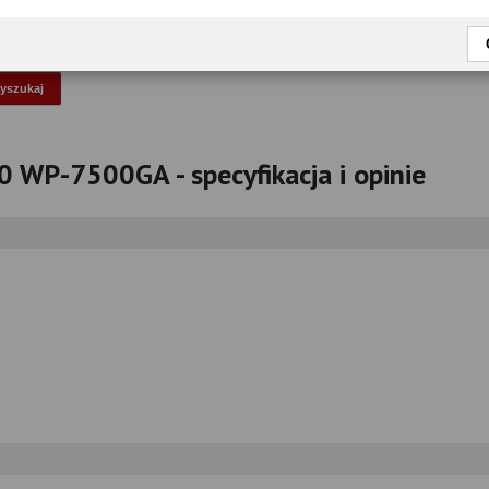
okaż tylko przetestowane modele
 WP-7500GA - specyfikacja i opinie