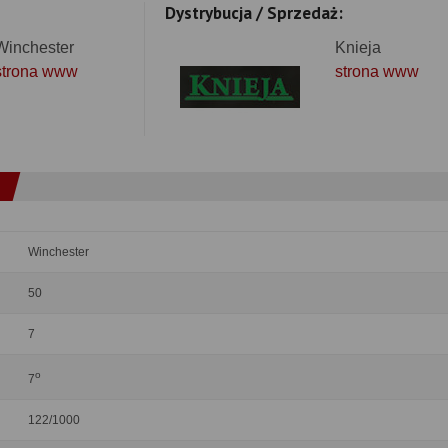
Dystrybucja / Sprzedaż:
Winchester
Knieja
strona www
strona www
Winchester
50
7
o
7
122/1000