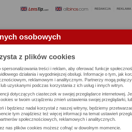
REDAKCJA
REKLAMA
anych osobowych
OBIEKTYWY
LORNETKI
SŁOWNICZEK
RANKINGI
FA
zysta z plików cookies
 spersonalizowania treści i reklam, aby oferować funkcje społeczno
e się 3019 lornetek i 1581 ocen.
widłowego działania i wygodniejszej obsługi. Informacje o tym, jak ko
cznościowym, reklamowym i analitycznym. Partnerzy mogą połączyć 
ub uzyskanymi podczas korzystania z ich usług i innych witryn.
 interesujące Cię parametry
ncji dotyczących ciasteczek w swojej przeglądarce internetowej. Je
Możesz też zrobić
ookies w twoim urządzeniu zmień ustawienia swojej przeglądarki, lu
własne porównanie lornet
ień i będziesz nadal korzystał z naszej witryny, będziemy przetwarz
ncie tym znajdziesz też więcej informacji na temat ustawień przegl
artnerów społecznościowych, reklamowych i analitycznych.
Porównaj lornetki
zez nas plików cookies możesz cofnąć w dowolnym momencie.