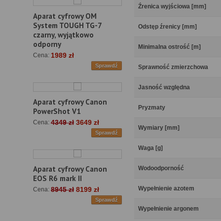
Źrenica wyjściowa [mm]
Aparat cyfrowy OM
System TOUGH TG-7
Odstęp źrenicy [mm]
czarny, wyjątkowo
odporny
Minimalna ostrość [m]
1989 zł
Cena:
Sprawdź
Sprawność zmierzchowa
Jasność względna
Aparat cyfrowy Canon
Pryzmaty
PowerShot V1
4349 zł
3649 zł
Cena:
Wymiary [mm]
Sprawdź
Waga [g]
Aparat cyfrowy Canon
Wodoodporność
EOS R6 mark II
Wypełnienie azotem
8945 zł
8199 zł
Cena:
Sprawdź
Wypełnienie argonem