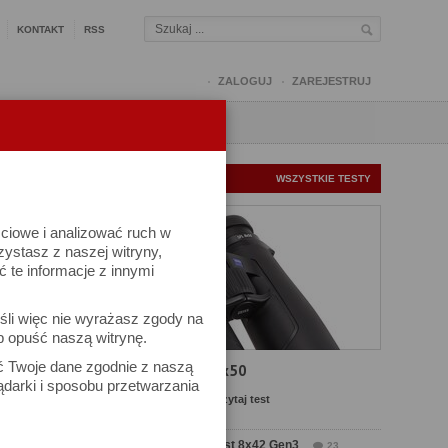
KONTAKT
RSS
ZALOGUJ
ZAREJESTRUJ
Q
FORUM
FOTOMISJE
NOWE TESTY
WSZYSTKIE TESTY
ściowe i analizować ruch w
rzystasz z naszej witryny,
te informacje z innymi
śli więc nie wyrażasz zgody na
b opuść naszą witrynę.
ek
ać Twoje dane zgodnie z naszą
Test Carl Zeiss SFL 8x50
ądarki i sposobu przetwarzania
Komentarze: 8
Czytaj test
Test Delta Optical Forest 8x42 Gen3
23