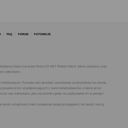
I
FAQ
FORUM
FOTOMISJE
l. Wydawcą Optyczne.pl jest firma CO-NET Robert Olech. Adres wydawcy oraz
est zabronione.
h i reklamowych. Pozwala nam określać zachowania użytkowników na stronie,
orzystywane przez współpracujących z nami reklamodawców, a także przez
t przez nas traktowane, jako wyrażenie zgody na zapisywanie ich w pamięci
w twoim urządzeniu zmień ustawienia swojej przeglądarki, lub opuść naszą