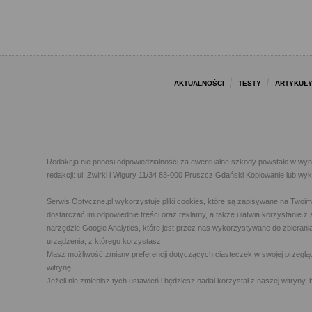
AKTUALNOŚCI
TESTY
ARTYKUŁ
Redakcja nie ponosi odpowiedzialności za ewentualne szkody powstałe w wyn
redakcji: ul. Żwirki i Wigury 11/34 83-000 Pruszcz Gdański Kopiowanie lub w
Serwis Optyczne.pl wykorzystuje pliki cookies, które są zapisywane na Twoi
dostarczać im odpowiednie treści oraz reklamy, a także ułatwia korzystanie
narzędzie Google Analytics, które jest przez nas wykorzystywane do zbierani
urządzenia, z którego korzystasz.
Masz możliwość zmiany preferencji dotyczących ciasteczek w swojej przegląda
witrynę.
Jeżeli nie zmienisz tych ustawień i będziesz nadal korzystał z naszej witry