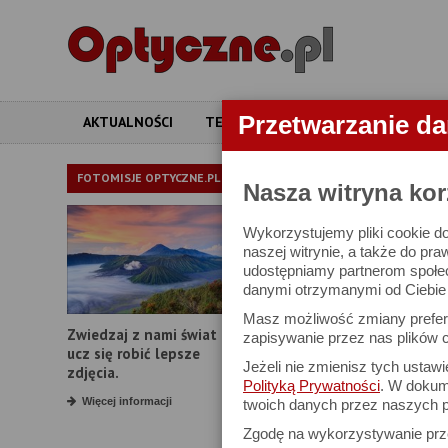
Przetwarzanie d
AKTUALNOŚCI
TESTY
ARTYKUŁY
APARATY
LORNETKI
FOTOMISJE OPTYCZNE.PL
Nasza witryna kor
Wykorzystujemy pliki cookie do
W bazie znajduj
naszej witrynie, a także do pra
udostępniamy partnerom społe
danymi otrzymanymi od Ciebie l
Proszę podać
Masz możliwość zmiany prefere
Zwiedzaj z nami świat i
Producent:
zapisywanie przez nas plików c
ucz się robić lepsze
Jeżeli nie zmienisz tych ustaw
Model:
zdjęcia.
Polityką Prywatności
. W dokume
Powiększenie:
Więcej informacji
twoich danych przez naszych p
Zgodę na wykorzystywanie pr
Średnica obiektywu: