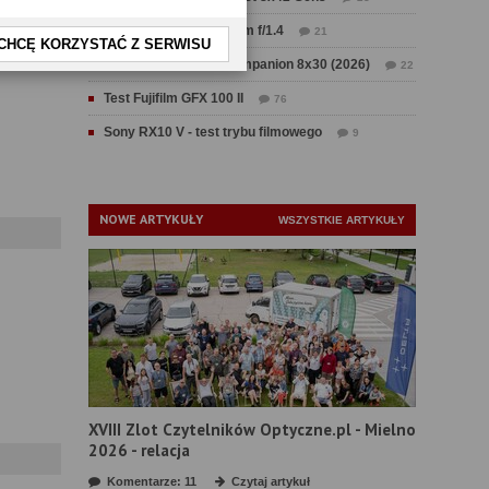
Test Sirui Aurora 35 mm f/1.4
21
CHCĘ KORZYSTAĆ Z SERWISU
Test Swarovski CL Companion 8x30 (2026)
22
Test Fujifilm GFX 100 II
76
Sony RX10 V - test trybu filmowego
9
NOWE ARTYKUŁY
WSZYSTKIE ARTYKUŁY
XVIII Zlot Czytelników Optyczne.pl - Mielno
2026 - relacja
Komentarze: 11
Czytaj artykuł