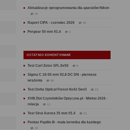
Aktualizacje oprogramowania dla aparatów Nikon
10
Raport CIPA - czerwiec 2026
35
Pergear 50 mm f/1.4
3
OSTATNIO KOMENTOWANE
Test Carl Zeiss SFL 8x50
8
Sigma C 18-50 mm f/2.8 DC DN - pierwsze
wrażenia
80
Test Delta Optical Forest 8x42 Gen3
23
XVIII Zlot Czytelników Optyczne.pl - Mielno 2026 -
relacja
11
Test Sirui Aurora 35 mm f/1.4
21
Pentax Papilio III - mała lornetka dla każdego
19