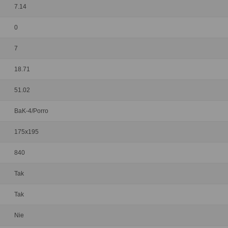
7.14
0
7
18.71
51.02
BaK-4/Porro
175x195
840
Tak
Tak
Nie