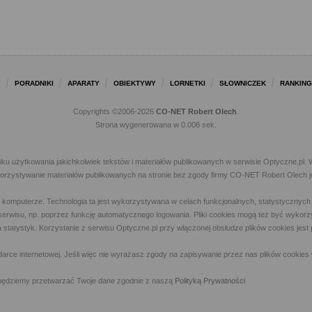
Y
PORADNIKI
APARATY
OBIEKTYWY
LORNETKI
SŁOWNICZEK
RANKING
Copyrights ©2006-2026
CO-NET Robert Olech
.
Strona wygenerowana w 0.008 sek.
iku użytkowania jakichkolwiek tekstów i materiałów publikowanych w serwisie Optyczne.p
ykorzystywanie materiałów publikowanych na stronie bez zgody firmy CO-NET Robert Olech j
m komputerze. Technologia ta jest wykorzystywana w celach funkcjonalnych, statystycznyc
 z serwisu, np. poprzez funkcję automatycznego logowania. Pliki cookies mogą też być wyk
a statystyk. Korzystanie z serwisu Optyczne.pl przy włączonej obsłudze plików cookies jes
rce internetowej. Jeśli więc nie wyrażasz zgody na zapisywanie przez nas plików cookies 
ny, będziemy przetwarzać Twoje dane zgodnie z naszą
Polityką Prywatności