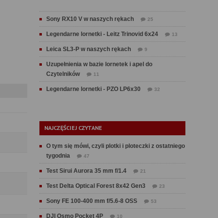
Sony RX10 V w naszych rękach
25
Legendarne lornetki - Leitz Trinovid 6x24
13
Leica SL3-P w naszych rękach
9
Uzupełnienia w bazie lornetek i apel do
Czytelników
11
Legendarne lornetki - PZO LP6x30
32
NAJCZĘŚCIEJ CZYTANE
O tym się mówi, czyli plotki i ploteczki z ostatniego
tygodnia
47
Test Sirui Aurora 35 mm f/1.4
21
Test Delta Optical Forest 8x42 Gen3
23
Sony FE 100-400 mm f/5.6-8 OSS
53
DJI Osmo Pocket 4P
10