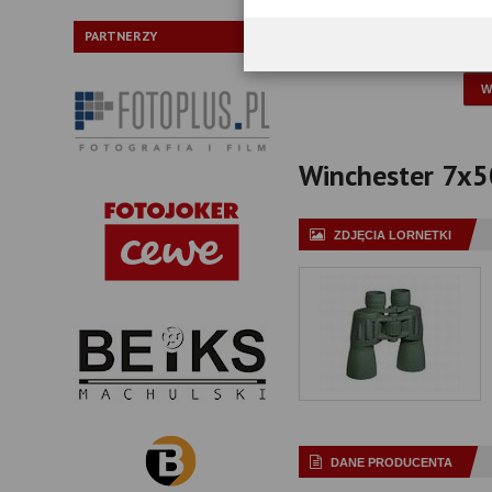
Typ pryzmatów:
PARTNERZY
P
Winchester 7x50
ZDJĘCIA LORNETKI
DANE PRODUCENTA