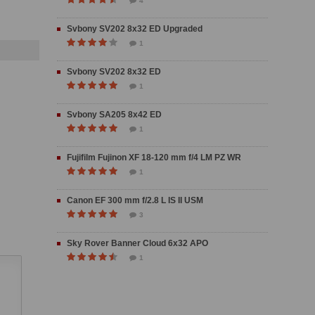
4
Svbony SV202 8x32 ED Upgraded
1
Svbony SV202 8x32 ED
1
Svbony SA205 8x42 ED
1
Fujifilm Fujinon XF 18-120 mm f/4 LM PZ WR
1
Canon EF 300 mm f/2.8 L IS II USM
3
Sky Rover Banner Cloud 6x32 APO
1