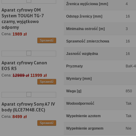
Źrenica wyjściowa [mm]
4
Aparat cyfrowy OM
System TOUGH TG-7
Odstęp źrenicy [mm]
16
czarny, wyjątkowo
odporny
Minimalna ostrość [m]
3
1989 zł
Cena:
Sprawdź
Sprawność zmierzchowa
16
Jasność względna
16
Aparat cyfrowy Canon
Pryzmaty
BaK-4
EOS R5
12989 zł
11999 zł
Cena:
Wymiary [mm]
Sprawdź
Waga [g]
850
Aparat cyfrowy Sony A7 IV
Wodoodporność
Tak
body (ILCE7M4B.CEC)
Wypełnienie azotem
Tak
8499 zł
Cena:
Sprawdź
Wypełnienie argonem
Nie