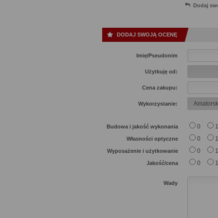
Dodaj sw
DODAJ SWOJĄ OCENĘ
Imię/Pseudonim
Użytkuję od:
Cena zakupu:
Wykorzystanie:
0
Budowa i jakość wykonania
0
Własności optyczne
0
Wyposażenie i użytkowanie
0
Jakość/cena
Wady