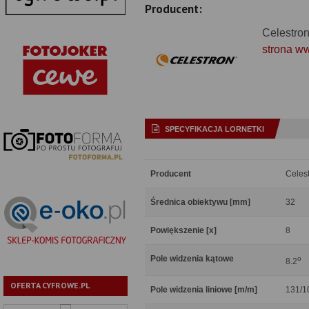
Producent:
Celestro
strona w
SPECYFIKACJA LORNETKI
Producent
Celes
Średnica obiektywu [mm]
32
Powiększenie [x]
8
Pole widzenia kątowe
o
8.2
OFERTA CYFROWE.PL
Pole widzenia liniowe [m/m]
131/1