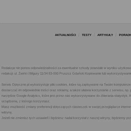
AKTUALNOŚCI
TESTY
ARTYKUŁY
PORADN
Redakcja nie ponosi odpowiedzialności za ewentualne szkody powstałe w wyniku użytkowa
redakcji: ul. Żwirki i Wigury 11/34 83-000 Pruszcz Gdański Kopiowanie lub wykorzystywan
Serwis Optyczne.pl wykorzystuje pliki cookies, które są zapisywane na Twoim komputerze
dostarczać im odpowiednie treści oraz reklamy, a także ułatwia korzystanie z serwisu, 
narzędzie Google Analytics, które jest przez nas wykorzystywane do zbierania statystyk. 
urządzenia, z którego korzystasz.
Masz możliwość zmiany preferencji dotyczących ciasteczek w swojej przeglądarce internet
witrynę.
Jeżeli nie zmienisz tych ustawień i będziesz nadal korzystał z naszej witryny, będziemy 