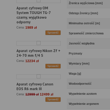
Źrenica wyjściowa [mm]
Aparat cyfrowy OM
System TOUGH TG-7
Odstęp źrenicy [mm]
czarny, wyjątkowo
odporny
Minimalna ostrość [m]
1989 zł
Cena:
Sprawdź
Sprawność zmierzchowa
Jasność względna
Aparat cyfrowy Nikon Zf +
Pryzmaty
24-70 mm f/4 S
12234 zł
Cena:
Wymiary [mm]
Sprawdź
Waga [g]
Aparat cyfrowy Canon
Wodoodporność
EOS R6 mark III
Wypełnienie azotem
12999 zł
12499 zł
Cena:
Sprawdź
Wypełnienie argonem