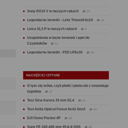
Sony RX10 V w naszych rękach
25
Legendarne lornetki - Leitz Trinovid 6x24
13
Leica SL3-P w naszych rękach
9
Uzupełnienia w bazie lornetek i apel do
Czytelników
11
Legendarne lornetki - PZO LP6x30
32
NAJCZĘŚCIEJ CZYTANE
O tym się mówi, czyli plotki i ploteczki z ostatniego
tygodnia
47
Test Sirui Aurora 35 mm f/1.4
21
Test Delta Optical Forest 8x42 Gen3
23
DJI Osmo Pocket 4P
10
Sony FE 100-400 mm f/5.6-8 OSS
40