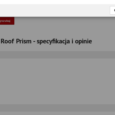
okaż tylko przetestowane modele
oof Prism - specyfikacja i opinie