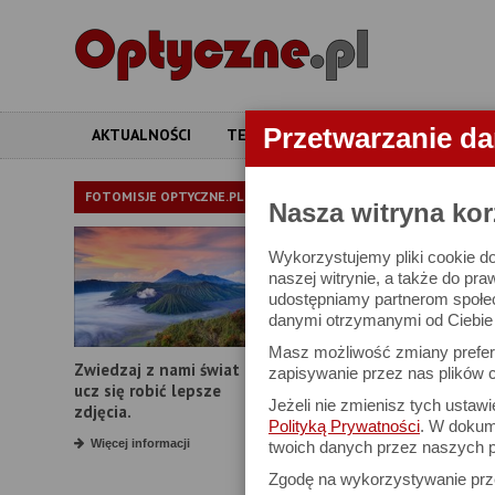
Przetwarzanie d
AKTUALNOŚCI
TESTY
ARTYKUŁY
APARATY
LORNETKI
FOTOMISJE OPTYCZNE.PL
Nasza witryna kor
Wykorzystujemy pliki cookie do
W bazie znajduj
naszej witrynie, a także do pra
udostępniamy partnerom społe
danymi otrzymanymi od Ciebie l
Proszę podać
Masz możliwość zmiany prefere
Zwiedzaj z nami świat i
Producent:
zapisywanie przez nas plików c
ucz się robić lepsze
Jeżeli nie zmienisz tych ustaw
Model:
zdjęcia.
Polityką Prywatności
. W dokume
Powiększenie:
Więcej informacji
twoich danych przez naszych p
Zgodę na wykorzystywanie pr
Średnica obiektywu: