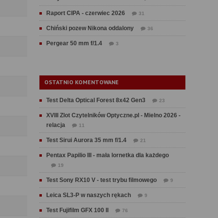
Raport CIPA - czerwiec 2026
31
Chiński pozew Nikona oddalony
36
Pergear 50 mm f/1.4
3
OSTATNIO KOMENTOWANE
Test Delta Optical Forest 8x42 Gen3
23
XVIII Zlot Czytelników Optyczne.pl - Mielno 2026 -
relacja
11
Test Sirui Aurora 35 mm f/1.4
21
Pentax Papilio III - mała lornetka dla każdego
19
Test Sony RX10 V - test trybu filmowego
9
Leica SL3-P w naszych rękach
9
Test Fujifilm GFX 100 II
76