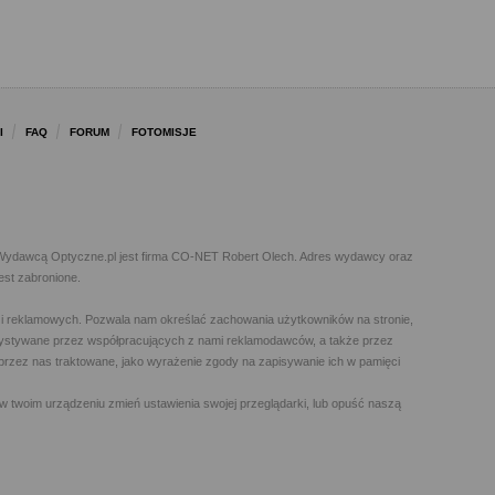
I
FAQ
FORUM
FOTOMISJE
l. Wydawcą Optyczne.pl jest firma CO-NET Robert Olech. Adres wydawcy oraz
est zabronione.
h i reklamowych. Pozwala nam określać zachowania użytkowników na stronie,
orzystywane przez współpracujących z nami reklamodawców, a także przez
t przez nas traktowane, jako wyrażenie zgody na zapisywanie ich w pamięci
w twoim urządzeniu zmień ustawienia swojej przeglądarki, lub opuść naszą