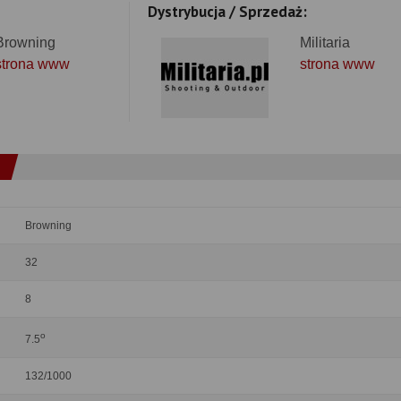
Dystrybucja / Sprzedaż:
Browning
Militaria
strona www
strona www
Browning
32
8
o
7.5
132/1000