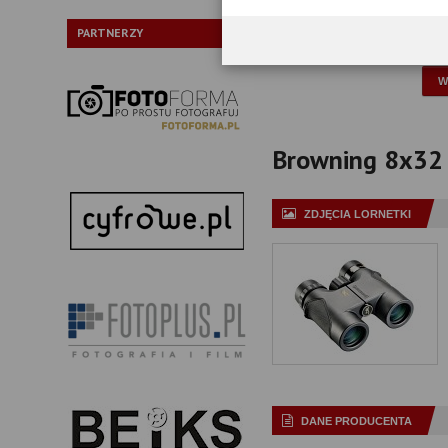
Typ pryzmatów:
PARTNERZY
P
Browning 8x32 R
ZDJĘCIA LORNETKI
DANE PRODUCENTA