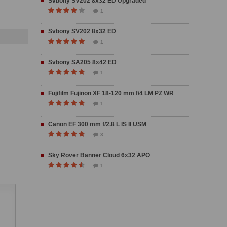
Svbony SV202 8x32 ED Upgraded
1
Svbony SV202 8x32 ED
1
Svbony SA205 8x42 ED
1
Fujifilm Fujinon XF 18-120 mm f/4 LM PZ WR
1
Canon EF 300 mm f/2.8 L IS II USM
3
Sky Rover Banner Cloud 6x32 APO
1