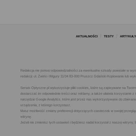
AKTUALNOŚCI
TESTY
ARTYKUŁ
Redakcja nie ponosi odpowiedzialności za ewentualne szkody powstałe w wyn
redakcji: ul. Żwirki i Wigury 11/34 83-000 Pruszcz Gdański Kopiowanie lub w
Serwis Optyczne.pl wykorzystuje pliki cookies, które są zapisywane na Twoi
dostarczać im odpowiednie treści oraz reklamy, a także ułatwia korzystanie
narzędzie Google Analytics, które jest przez nas wykorzystywane do zbierani
urządzenia, z którego korzystasz.
Masz możliwość zmiany preferencji dotyczących ciasteczek w swojej przegląda
witrynę.
Jeżeli nie zmienisz tych ustawień i będziesz nadal korzystał z naszej witry