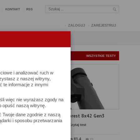
KONTAKT
RSS
ZALOGUJ
ZAREJESTRUJ
Q
FORUM
FOTOMISJE
NOWE TESTY
WSZYSTKIE TESTY
ściowe i analizować ruch w
rzystasz z naszej witryny,
te informacje z innymi
śli więc nie wyrażasz zgody na
b opuść naszą witrynę.
ek
ać Twoje dane zgodnie z naszą
Test Delta Optical Forest 8x42 Gen3
ądarki i sposobu przetwarzania
Komentarze: 23
Czytaj test
Test Sirui Aurora 35 mm f/1.4
21