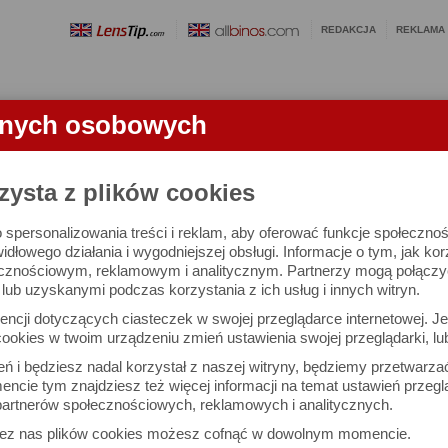
REDAKCJA
REKLAMA
anych osobowych
OBIEKTYWY
LORNETKI
SŁOWNICZEK
RANKINGI
FA
zysta z plików cookies
 spersonalizowania treści i reklam, aby oferować funkcje społeczno
e się 3008 lornetek i 1581 ocen.
widłowego działania i wygodniejszej obsługi. Informacje o tym, jak ko
cznościowym, reklamowym i analitycznym. Partnerzy mogą połączyć 
ub uzyskanymi podczas korzystania z ich usług i innych witryn.
 interesujące Cię parametry
ncji dotyczących ciasteczek w swojej przeglądarce internetowej. Je
Możesz też zrobić
ookies w twoim urządzeniu zmień ustawienia swojej przeglądarki, lu
własne porównanie lornet
ień i będziesz nadal korzystał z naszej witryny, będziemy przetwarz
ncie tym znajdziesz też więcej informacji na temat ustawień przegl
artnerów społecznościowych, reklamowych i analitycznych.
Porównaj lornetki
zez nas plików cookies możesz cofnąć w dowolnym momencie.