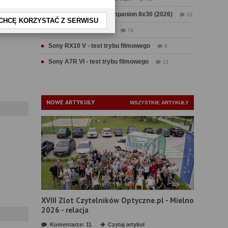
Test Swarovski CL Companion 8x30 (2026)
22
CHCĘ KORZYSTAĆ Z SERWISU
Test Fujifilm GFX 100 II
76
Sony RX10 V - test trybu filmowego
9
Sony A7R VI - test trybu filmowego
11
NOWE ARTYKUŁY
WSZYSTKIE ARTYKUŁY
XVIII Zlot Czytelników Optyczne.pl - Mielno
2026 - relacja
Komentarze: 11
Czytaj artykuł