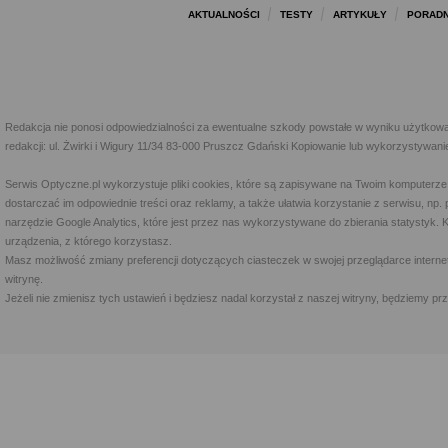
AKTUALNOŚCI
TESTY
ARTYKUŁY
PORADN
Redakcja nie ponosi odpowiedzialności za ewentualne szkody powstałe w wyniku użytkowa
redakcji: ul. Żwirki i Wigury 11/34 83-000 Pruszcz Gdański Kopiowanie lub wykorzystywan
Serwis Optyczne.pl wykorzystuje pliki cookies, które są zapisywane na Twoim komputerze
dostarczać im odpowiednie treści oraz reklamy, a także ułatwia korzystanie z serwisu, 
narzędzie Google Analytics, które jest przez nas wykorzystywane do zbierania statystyk. 
urządzenia, z którego korzystasz.
Masz możliwość zmiany preferencji dotyczących ciasteczek w swojej przeglądarce internet
witrynę.
Jeżeli nie zmienisz tych ustawień i będziesz nadal korzystał z naszej witryny, będziemy 