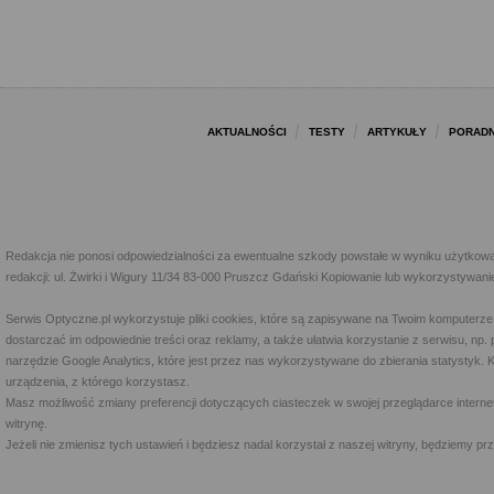
AKTUALNOŚCI
TESTY
ARTYKUŁY
PORADN
Redakcja nie ponosi odpowiedzialności za ewentualne szkody powstałe w wyniku użytkowa
redakcji: ul. Żwirki i Wigury 11/34 83-000 Pruszcz Gdański Kopiowanie lub wykorzystywan
Serwis Optyczne.pl wykorzystuje pliki cookies, które są zapisywane na Twoim komputerze
dostarczać im odpowiednie treści oraz reklamy, a także ułatwia korzystanie z serwisu, 
narzędzie Google Analytics, które jest przez nas wykorzystywane do zbierania statystyk. 
urządzenia, z którego korzystasz.
Masz możliwość zmiany preferencji dotyczących ciasteczek w swojej przeglądarce internet
witrynę.
Jeżeli nie zmienisz tych ustawień i będziesz nadal korzystał z naszej witryny, będziemy 