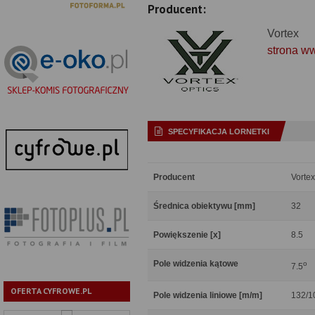
Producent:
Vortex
strona w
SPECYFIKACJA LORNETKI
Producent
Vortex
Średnica obiektywu [mm]
32
Powiększenie [x]
8.5
Pole widzenia kątowe
o
7.5
OFERTA CYFROWE.PL
Pole widzenia liniowe [m/m]
132/1