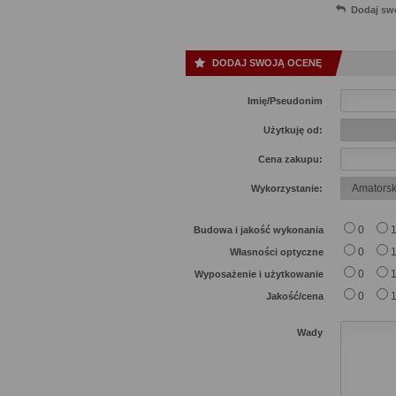
Dodaj sw
DODAJ SWOJĄ OCENĘ
Imię/Pseudonim
Użytkuję od:
Cena zakupu:
Wykorzystanie:
0
Budowa i jakość wykonania
0
Własności optyczne
0
Wyposażenie i użytkowanie
0
Jakość/cena
Wady