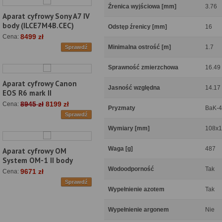
Źrenica wyjściowa [mm]
3.76
Aparat cyfrowy Sony A7 IV
body (ILCE7M4B.CEC)
Odstęp źrenicy [mm]
16
8499 zł
Cena:
Minimalna ostrość [m]
1.7
Sprawdź
Sprawność zmierzchowa
16.49
Aparat cyfrowy Canon
Jasność względna
14.17
EOS R6 mark II
8945 zł
8199 zł
Cena:
Pryzmaty
BaK-4
Sprawdź
Wymiary [mm]
108x
Waga [g]
487
Aparat cyfrowy OM
System OM-1 II body
Wodoodporność
Tak
9671 zł
Cena:
Sprawdź
Wypełnienie azotem
Tak
Wypełnienie argonem
Nie