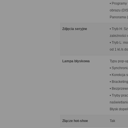
• Programy 
obrazu (DIS
Panorama (t
Zdjęcia seryjne
• Tryb H: S
zależności 
• Tryb L: m
od 1 kl./s do
Lampa błyskowa
Typu pop-up
• Synchroni
• Korekcja s
• Bracketing
• Bezprzew
• Tryby pra
naświetlani
Błysk dopeł
Złącze hot-shoe
Tak