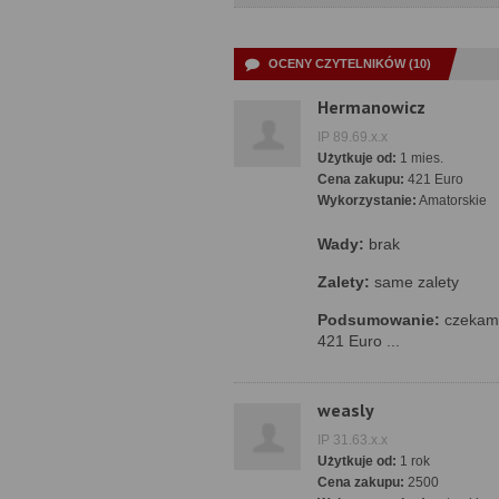
OCENY CZYTELNIKÓW (10)
Hermanowicz
IP 89.69.x.x
Użytkuje od:
1 mies.
Cena zakupu:
421 Euro
Wykorzystanie:
Amatorskie
Wady:
brak
Zalety:
same zalety
Podsumowanie:
czekam 
421 Euro ...
weasly
IP 31.63.x.x
Użytkuje od:
1 rok
Cena zakupu:
2500