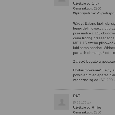
Użytkuje od:
1 rok
Cena zakupu:
2800
Wykorzystanie:
Półprofesjon
Wady:
Balans bieli lubi s
lepiej definiować, ciut pr
przesiadce z E1, obudow
cena trochę przesadzona.
ME 1,15 trzeba pilnować a
lubi sama spadać. Widoc
partiach obrazu już od nis
Zalety:
Bogate wyposażeni
Podsumowanie:
Fajny ap
powinien mieć aparat. Sa
widoczne są od ISO 200 j
PAT
IP 62.172.x.x
Użytkuje od:
6 mies.
Cena zakupu:
2850