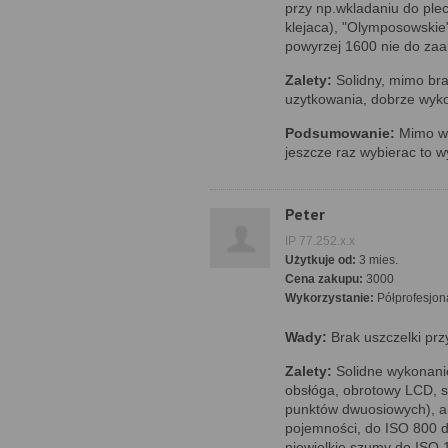
przy np.wkladaniu do ple
klejaca), "Olymposowski
powyrzej 1600 nie do za
Zalety:
Solidny, mimo bra
uzytkowania, dobrze wyko
Podsumowanie:
Mimo wa
jeszcze raz wybierac to 
Peter
IP 77.252.x.x
Użytkuje od:
3 mies.
Cena zakupu:
3000
Wykorzystanie:
Półprofesjon
Wady:
Brak uszczelki prz
Zalety:
Solidne wykonani
obsłóga, obrotowy LCD, s
punktów dwuosiowych), a
pojemności, do ISO 800 d
niewielkie szumy do ISO 1