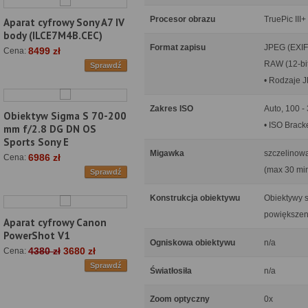
Procesor obrazu
TruePic III+
Aparat cyfrowy Sony A7 IV
body (ILCE7M4B.CEC)
Format zapisu
JPEG (EXIF
8499 zł
Cena:
RAW (12-bi
Sprawdź
• Rodzaje 
Zakres ISO
Auto, 100 -
Obiektyw Sigma S 70-200
• ISO Bracke
mm f/2.8 DG DN OS
Sports Sony E
Migawka
szczelinowa
6986 zł
Cena:
(max 30 min
Sprawdź
Konstrukcja obiektywu
Obiektywy s
powiększeni
Aparat cyfrowy Canon
PowerShot V1
Ogniskowa obiektywu
n/a
4380 zł
3680 zł
Cena:
Sprawdź
Światłosiła
n/a
Zoom optyczny
0x