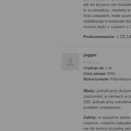
ale do tej pory nie musia
to w zanadrzu, niestety w
ilość ustawień, małe szum
stabilizacja w korpusie d
można zejść z czasem o 3,
Podsumowanie:
z ZD 14
jagger
IP 83.6.x.x
Użytkuje od:
2 lat
Cena zakupu:
3000
Wykorzystanie:
Półprofesjon
Wady:
potrafi przy dużym
zaszumieć w cieniach w p
100. jednak przy odrobini
problem zniwelować.
Zalety:
w zasadzie same..
rowerze, ostatnio zabrał
nie do końca szczelny ja