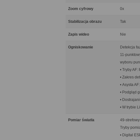
Zoom cyfrowy
0x
Stabilizacja obrazu
Tak
Zapis wideo
Nie
Ogniskowanie
Detekcja f
11-punktowy
wyboru pun
• Tryby AF:
• Zakres de
• Asysta A
• Podgląd gł
• Dostrajan
• W trybie L
Pomiar światła
49-strefowy
Tryby pomia
• Digital E