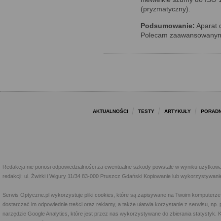
(pryzmatyczny).
Podsumowanie:
Aparat 
Polecam zaawansowanym 
AKTUALNOŚCI
TESTY
ARTYKUŁY
PORADN
Redakcja nie ponosi odpowiedzialności za ewentualne szkody powstałe w wyniku użytkowa
redakcji: ul. Żwirki i Wigury 11/34 83-000 Pruszcz Gdański Kopiowanie lub wykorzystywan
Serwis Optyczne.pl wykorzystuje pliki cookies, które są zapisywane na Twoim komputerze
dostarczać im odpowiednie treści oraz reklamy, a także ułatwia korzystanie z serwisu, 
narzędzie Google Analytics, które jest przez nas wykorzystywane do zbierania statystyk. 