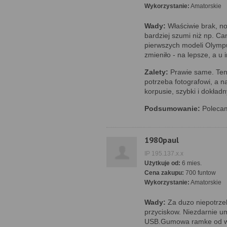
Wykorzystanie:
Amatorskie
Wady:
Właściwie brak, no
bardziej szumi niż np. C
pierwszych modeli Olympu
zmieniło - na lepsze, a u
Zalety:
Prawie same. Ten
potrzeba fotografowi, a n
korpusie, szybki i dokładn
Podsumowanie:
Polecam
1980paul
IP 195.137.x.x
Użytkuje od:
6 mies.
Cena zakupu:
700 funtow
Wykorzystanie:
Amatorskie
Wady:
Za duzo niepotrze
przyciskow. Niezdarnie u
USB.Gumowa ramke od wiz