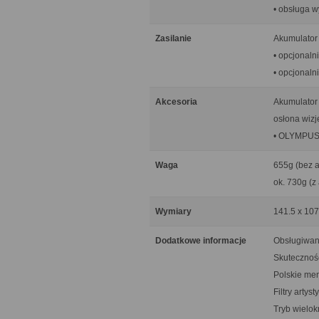
• obsługa w
Zasilanie
Akumulator
• opcjonaln
• opcjonaln
Akcesoria
Akumulator 
osłona wizj
• OLYMPUS 
Waga
655g (bez 
ok. 730g (z
Wymiary
141.5 x 10
Dodatkowe informacje
Obsługiwan
Skuteczność
Polskie me
Filtry artys
Tryb wielok