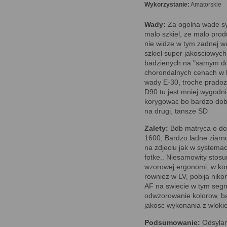
Wykorzystanie:
Amatorskie
Wady:
Za ogolna wade s
malo szkiel, ze malo prod
nie widze w tym zadnej w
szkiel super jakosciowych 
badzienych na "samym do
chorondalnych cenach w li
wady E-30, troche pradoz
D90 tu jest mniej wygodnie
korygowac bo bardzo dobr
na drugi, tansze SD
Zalety:
Bdb matryca o dob
1600; Bardzo ladne ziarn
na zdjeciu jak w systema
fotke.. Niesamowity stosun
wzorowej ergonomi, w kon
rowniez w LV, pobija nik
AF na swiecie w tym segm
odwzorowanie kolorow, ba
jakosc wykonania z wloki
Podsumowanie:
Odsylam