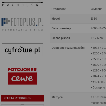
Producent
Olympus
Model
E-30
Data premiery
2008-11-05
Liczba pikseli
12.2 Mpix
Dostępne rozdzielczości
• 4032 x 3
• 3200 x 2
• 2560 x 1
• 1600 x 1
• 1280 x 96
• 1024 x 76
• 640 x 480
• Dostępne f
Matryca
17.3 x 13 m
OFERTA CYFROWE.PL
mechanizm 