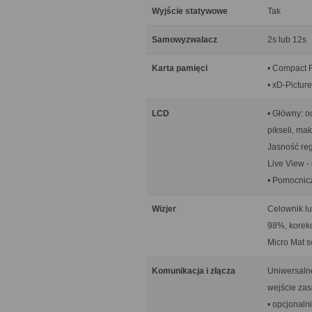
Wyjście statywowe
Tak
Samowyzwalacz
2s lub 12s
Karta pamięci
• Compact F
• xD-Pictur
LCD
• Główny: o
pikseli, ma
Jasność re
Live View -
• Pomocnic
Wizjer
Celownik lu
98%, korekc
Micro Mat s
Komunikacja i złącza
Uniwersalne
wejście zas
• opcjonal