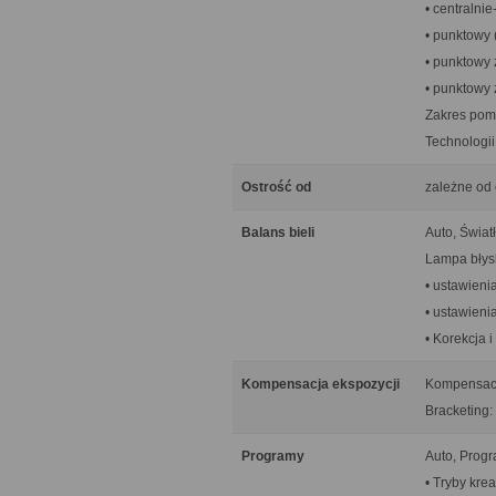
• centralni
• punktowy 
• punktowy 
• punktowy 
Zakres pomi
Technologi
Ostrość od
zależne od
Balans bieli
Auto, Świat
Lampa błys
• ustawieni
• ustawieni
• Korekcja i
Kompensacja ekspozycji
Kompensacja
Bracketing: 
Programy
Auto, Progr
• Tryby krea