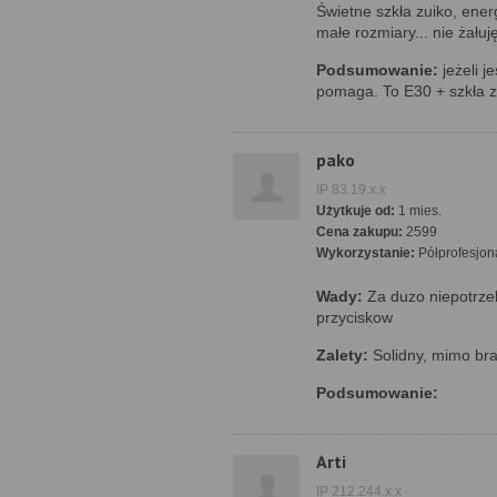
Świetne szkła zuiko, ene
małe rozmiary... nie żału
Podsumowanie:
jeżeli j
pomaga. To E30 + szkła 
pako
IP 83.19.x.x
Użytkuje od:
1 mies.
Cena zakupu:
2599
Wykorzystanie:
Półprofesjon
Wady:
Za duzo niepotrze
przyciskow
Zalety:
Solidny, mimo bra
Podsumowanie:
Arti
IP 212.244.x.x