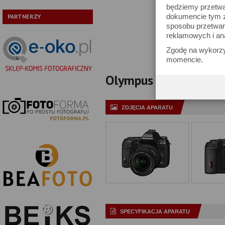
będziemy przetwa
Typ:
dokumencie tym zn
PARTNERZY
sposobu przetwar
Pokaż tylko
reklamowych i an
Zgodę na wykorzy
momencie.
Olympus E-30 - specyf
ZDJĘCIA APARATU
SPECYFIKACJA APARATU