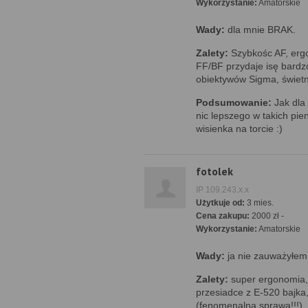
Wykorzystanie:
Amatorskie
Wady:
dla mnie BRAK.
Zalety:
Szybkośc AF, ergo
FF/BF przydaje isę bardzo
obiektywów Sigma, świet
Podsumowanie:
Jak dla
nic lepszego w takich pie
wisienka na torcie :)
fotolek
IP 109.243.x.x
Użytkuje od:
3 mies.
Cena zakupu:
2000 zł -
Wykorzystanie:
Amatorskie
Wady:
ja nie zauważyłem 
Zalety:
super ergonomia, 
przesiadce z E-520 bajka,
(fenomenalna sprawa!!!),