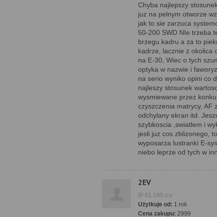
Chyba najlepszy stosunek
juz na pelnym otworze wz
jak to sie zarzuca system
50-200 SWD NIe trzeba te
brzegu kadru a za to piek
kadrze, lacznie z okolic
na E-30, Wiec o tych szu
optyka w nazwie i fawory
na serio wyniko opini co
najleszy stosunek wartosc
wysmiewane przez konkure
czyszczenia matrycy, AF z
odchylany ekran itd. Jeszc
szybkoscia ,swiatlem i wy
jesli juz cos zblizonego, 
wyposarza lustranki E-sys
niebo leprze od tych w i
2EV
IP 81.190.x.x
Użytkuje od:
1 rok
Cena zakupu:
2999