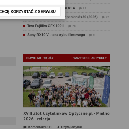
Test Sirui Aurora 35 mm f/1.4
21
CHCĘ KORZYSTAĆ Z SERWISU
Test Swarovski CL Companion 8x30 (2026)
22
Test Fujifilm GFX 100 II
76
Sony RX10 V - test trybu filmowego
9
NOWE ARTYKUŁY
WSZYSTKIE ARTYKUŁY
XVIII Zlot Czytelników Optyczne.pl - Mielno
2026 - relacja
Komentarze: 11
Czytaj artykuł