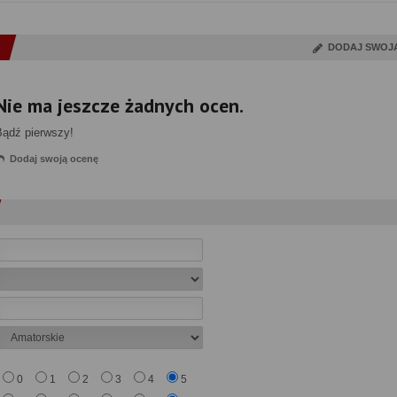
DODAJ SWOJ
Nie ma jeszcze żadnych ocen.
Bądź pierwszy!
Dodaj swoją ocenę
0
1
2
3
4
5