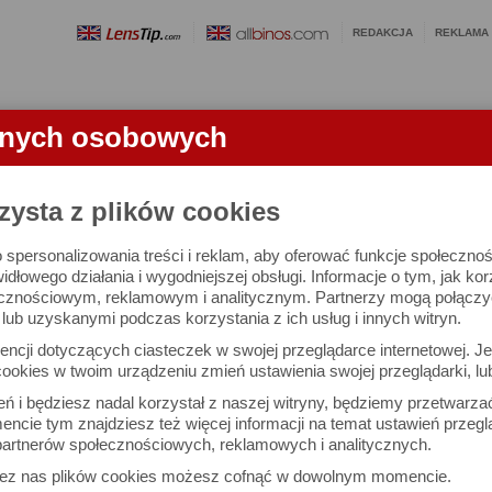
REDAKCJA
REKLAMA
anych osobowych
OBIEKTYWY
LORNETKI
SŁOWNICZEK
RANKINGI
FA
zysta z plików cookies
 spersonalizowania treści i reklam, aby oferować funkcje społeczno
e się 3021 lornetek i 1581 ocen.
widłowego działania i wygodniejszej obsługi. Informacje o tym, jak ko
cznościowym, reklamowym i analitycznym. Partnerzy mogą połączyć 
ub uzyskanymi podczas korzystania z ich usług i innych witryn.
 interesujące Cię parametry
ncji dotyczących ciasteczek w swojej przeglądarce internetowej. Je
Możesz też zrobić
ookies w twoim urządzeniu zmień ustawienia swojej przeglądarki, lu
własne porównanie lornet
ień i będziesz nadal korzystał z naszej witryny, będziemy przetwarz
ncie tym znajdziesz też więcej informacji na temat ustawień przegl
artnerów społecznościowych, reklamowych i analitycznych.
Porównaj lornetki
zez nas plików cookies możesz cofnąć w dowolnym momencie.