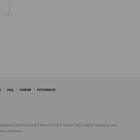
I
FAQ
FORUM
FOTOMISJE
l. Wydawcą Optyczne.pl jest firma CO-NET Robert Olech. Adres wydawcy oraz
est zabronione.