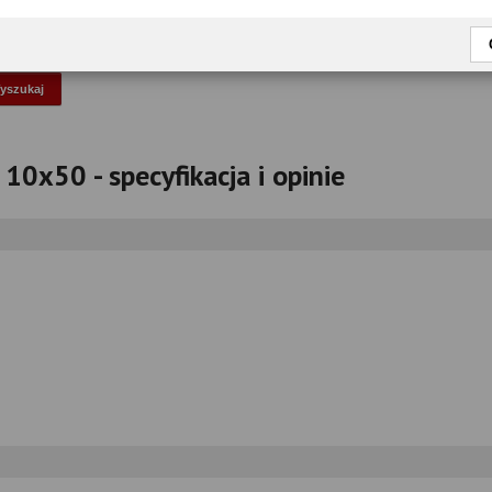
okaż tylko przetestowane modele
10x50 - specyfikacja i opinie