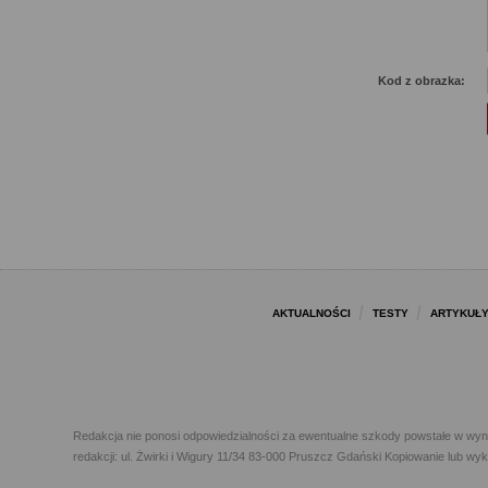
Kod z obrazka:
AKTUALNOŚCI
TESTY
ARTYKUŁ
Redakcja nie ponosi odpowiedzialności za ewentualne szkody powstałe w wyn
redakcji: ul. Żwirki i Wigury 11/34 83-000 Pruszcz Gdański Kopiowanie lub w