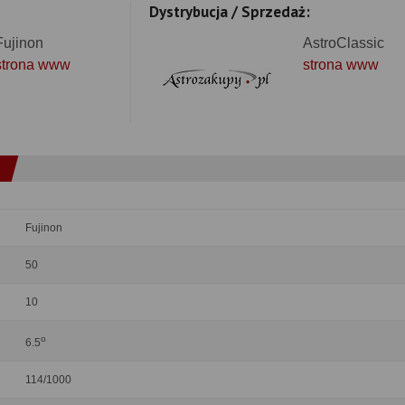
Dystrybucja / Sprzedaż:
Fujinon
AstroClassic
strona www
strona www
Fujinon
50
10
o
6.5
114/1000