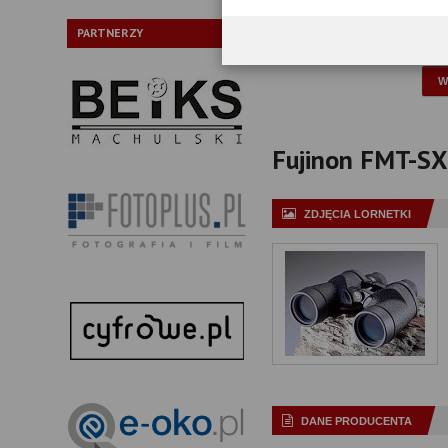
Typ pryzmatów:
PARTNERZY
P
Fujinon FMT-SX 
ZDJĘCIA LORNETKI
DANE PRODUCENTA