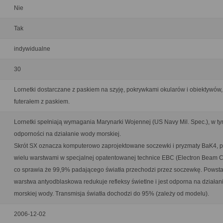
Nie
Tak
indywidualne
30
Lornetki dostarczane z paskiem na szyję, pokrywkami okularów i obiektywów,
futerałem z paskiem.
Lornetki spełniają wymagania Marynarki Wojennej (US Navy Mil. Spec.), w t
odporności na działanie wody morskiej.
Skrót SX oznacza komputerowo zaprojektowane soczewki i pryzmaty BaK4, p
wielu warstwami w specjalnej opatentowanej technice EBC (Electron Beam C
co sprawia że 99,9% padającego światła przechodzi przez soczewkę. Powsta
warstwa antyodblaskowa redukuje refleksy świetlne i jest odporna na działan
morskiej wody. Transmisja światła dochodzi do 95% (zależy od modelu).
2006-12-02