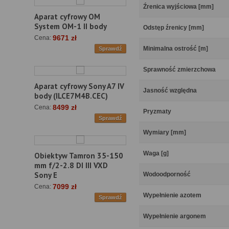
Źrenica wyjściowa [mm]
Aparat cyfrowy OM
System OM-1 II body
Odstęp źrenicy [mm]
9671 zł
Cena:
Minimalna ostrość [m]
Sprawdź
Sprawność zmierzchowa
Aparat cyfrowy Sony A7 IV
Jasność względna
body (ILCE7M4B.CEC)
8499 zł
Cena:
Pryzmaty
Sprawdź
Wymiary [mm]
Waga [g]
Obiektyw Tamron 35-150
mm f/2-2.8 DI III VXD
Sony E
Wodoodporność
7099 zł
Cena:
Wypełnienie azotem
Sprawdź
Wypełnienie argonem