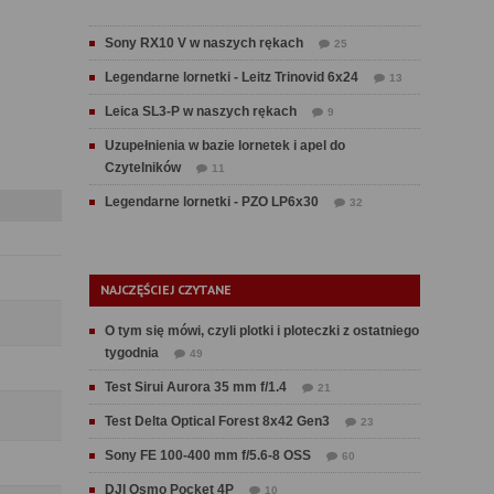
Sony RX10 V w naszych rękach
25
Legendarne lornetki - Leitz Trinovid 6x24
13
Leica SL3-P w naszych rękach
9
Uzupełnienia w bazie lornetek i apel do
Czytelników
11
Legendarne lornetki - PZO LP6x30
32
NAJCZĘŚCIEJ CZYTANE
O tym się mówi, czyli plotki i ploteczki z ostatniego
tygodnia
49
Test Sirui Aurora 35 mm f/1.4
21
Test Delta Optical Forest 8x42 Gen3
23
Sony FE 100-400 mm f/5.6-8 OSS
60
DJI Osmo Pocket 4P
10