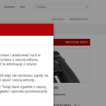
KONTAKT
RSS
ZALOGUJ
ZAREJESTRUJ
Q
FORUM
FOTOMISJE
NOWE TESTY
WSZYSTKIE TESTY
ściowe i analizować ruch w
rzystasz z naszej witryny,
te informacje z innymi
śli więc nie wyrażasz zgody na
b opuść naszą witrynę.
ek
ać Twoje dane zgodnie z naszą
Test Carl Zeiss SFL 8x50
ądarki i sposobu przetwarzania
Komentarze: 13
Czytaj test
Test Delta Optical Forest 8x42 Gen3
23