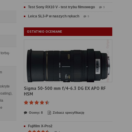
Test Sony RX10 V - test trybu filmowego
9
Leica SL3-P w naszych rękach
9
OSTATNIO OCENIANE
 torbą-
ym
okryte
Sigma 50-500 mm f/4-6.3 DG EX APO RF
HSM
oating),
ła
ie
Oceny: 8
Zobacz specyfikację
Fujifilm X-Pro2