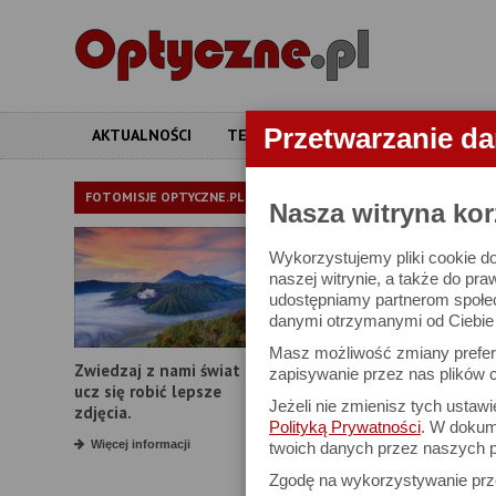
Przetwarzanie d
AKTUALNOŚCI
TESTY
ARTYKUŁY
APARATY
LORNETKI
FOTOMISJE OPTYCZNE.PL
Nasza witryna kor
Wykorzystujemy pliki cookie do
W bazie znajduj
naszej witrynie, a także do pra
udostępniamy partnerom społe
danymi otrzymanymi od Ciebie l
Proszę podać
Masz możliwość zmiany prefere
Zwiedzaj z nami świat i
Producent:
zapisywanie przez nas plików c
ucz się robić lepsze
Jeżeli nie zmienisz tych ustaw
Model:
zdjęcia.
Polityką Prywatności
. W dokume
Powiększenie:
Więcej informacji
twoich danych przez naszych p
Zgodę na wykorzystywanie pr
Średnica obiektywu: