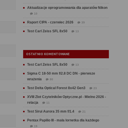
Aktualizacje oprogramowania dla aparatów Nikon
10
Raport CIPA - czerwiec 2026
39
Test Carl Zeiss SFL 8x50
13
OSTATNIO KOMENTOWANE
Test Carl Zeiss SFL 8x50
13
Sigma C 18-50 mm f/2.8 DC DN - pierwsze
wrażenia
80
Test Delta Optical Forest 8x42 Gen3
23
XVIII Zlot Czytelników Optyczne.pl - Mielno 2026 -
relacja
11
Test Sirui Aurora 35 mm f/1.4
21
Pentax Papilio III - mała lornetka dla każdego
19