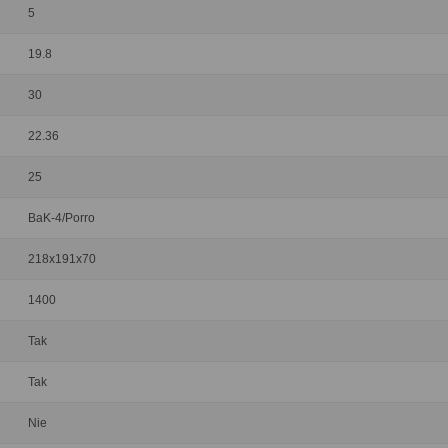
5
19.8
30
22.36
25
BaK-4/Porro
218x191x70
1400
Tak
Tak
Nie