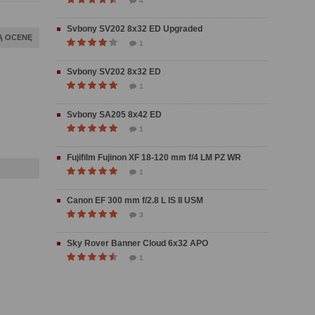
4
Svbony SV202 8x32 ED Upgraded
Ą OCENĘ
1
Svbony SV202 8x32 ED
1
Svbony SA205 8x42 ED
1
Fujifilm Fujinon XF 18-120 mm f/4 LM PZ WR
1
Canon EF 300 mm f/2.8 L IS II USM
3
Sky Rover Banner Cloud 6x32 APO
1