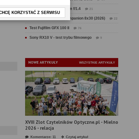
Test Sirui Aurora 35 mm f/1.4
21
CHCĘ KORZYSTAĆ Z SERWISU
Test Swarovski CL Companion 8x30 (2026)
22
Test Fujifilm GFX 100 II
76
Sony RX10 V - test trybu filmowego
9
NOWE ARTYKUŁY
WSZYSTKIE ARTYKUŁY
XVIII Zlot Czytelników Optyczne.pl - Mielno
2026 - relacja
Komentarze: 11
Czytaj artykuł