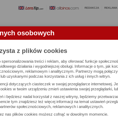
REDAKCJA
REKLAMA
anych osobowych
OBIEKTYWY
LORNETKI
SŁOWNICZEK
RANKINGI
FA
zysta z plików cookies
 spersonalizowania treści i reklam, aby oferować funkcje społeczno
e się 3019 lornetek i 1581 ocen.
widłowego działania i wygodniejszej obsługi. Informacje o tym, jak ko
cznościowym, reklamowym i analitycznym. Partnerzy mogą połączyć 
ub uzyskanymi podczas korzystania z ich usług i innych witryn.
 interesujące Cię parametry
ncji dotyczących ciasteczek w swojej przeglądarce internetowej. Je
Możesz też zrobić
ookies w twoim urządzeniu zmień ustawienia swojej przeglądarki, lu
własne porównanie lornet
ień i będziesz nadal korzystał z naszej witryny, będziemy przetwarz
ncie tym znajdziesz też więcej informacji na temat ustawień przegl
artnerów społecznościowych, reklamowych i analitycznych.
Porównaj lornetki
zez nas plików cookies możesz cofnąć w dowolnym momencie.