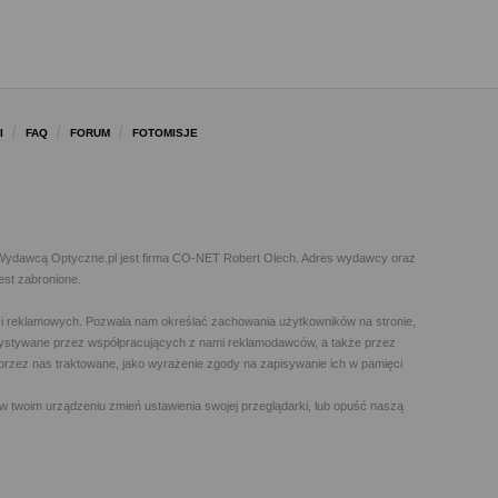
I
FAQ
FORUM
FOTOMISJE
l. Wydawcą Optyczne.pl jest firma CO-NET Robert Olech. Adres wydawcy oraz
est zabronione.
h i reklamowych. Pozwala nam określać zachowania użytkowników na stronie,
orzystywane przez współpracujących z nami reklamodawców, a także przez
t przez nas traktowane, jako wyrażenie zgody na zapisywanie ich w pamięci
w twoim urządzeniu zmień ustawienia swojej przeglądarki, lub opuść naszą