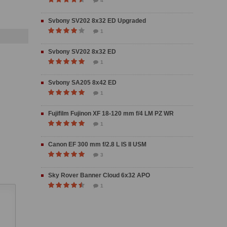
4
Svbony SV202 8x32 ED Upgraded
1
Svbony SV202 8x32 ED
1
Svbony SA205 8x42 ED
1
Fujifilm Fujinon XF 18-120 mm f/4 LM PZ WR
1
Canon EF 300 mm f/2.8 L IS II USM
3
Sky Rover Banner Cloud 6x32 APO
1