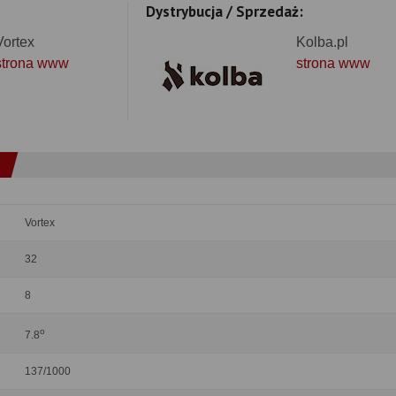
Dystrybucja / Sprzedaż:
Vortex
Kolba.pl
strona www
strona www
Vortex
32
8
o
7.8
137/1000