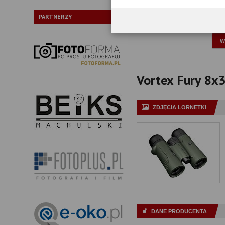
Typ pryzmatów:
PARTNERZY
P
Vortex Fury 8x32
ZDJĘCIA LORNETKI
DANE PRODUCENTA