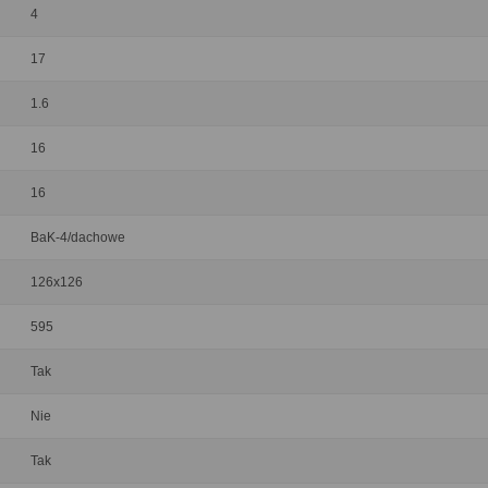
4
17
1.6
16
16
BaK-4/dachowe
126x126
595
Tak
Nie
Tak