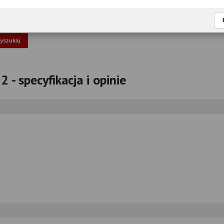
okaż tylko przetestowane modele
 - specyfikacja i opinie