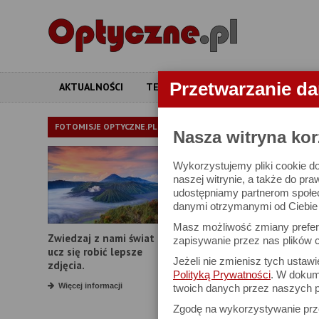
Przetwarzanie d
AKTUALNOŚCI
TESTY
ARTYKUŁY
APARATY
LORNETKI
FOTOMISJE OPTYCZNE.PL
Nasza witryna kor
Wykorzystujemy pliki cookie do
W bazie znajduj
naszej witrynie, a także do pra
udostępniamy partnerom społe
danymi otrzymanymi od Ciebie l
Proszę podać
Masz możliwość zmiany prefere
Zwiedzaj z nami świat i
Producent:
zapisywanie przez nas plików c
ucz się robić lepsze
Jeżeli nie zmienisz tych ustaw
Model:
zdjęcia.
Polityką Prywatności
. W dokume
Powiększenie:
Więcej informacji
twoich danych przez naszych p
Zgodę na wykorzystywanie pr
Średnica obiektywu: