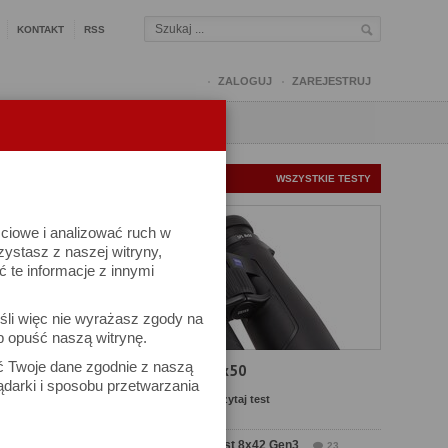
KONTAKT
RSS
ZALOGUJ
ZAREJESTRUJ
Q
FORUM
FOTOMISJE
NOWE TESTY
WSZYSTKIE TESTY
ściowe i analizować ruch w
rzystasz z naszej witryny,
te informacje z innymi
śli więc nie wyrażasz zgody na
b opuść naszą witrynę.
ek
ać Twoje dane zgodnie z naszą
Test Carl Zeiss SFL 8x50
ądarki i sposobu przetwarzania
Komentarze: 8
Czytaj test
Test Delta Optical Forest 8x42 Gen3
23