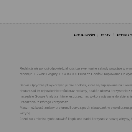
AKTUALNOŚCI
TESTY
ARTYKUŁ
Redakcja nie ponosi odpowiedzialności za ewentualne szkody powstałe w wyn
redakcji: ul. Żwirki i Wigury 11/34 83-000 Pruszcz Gdański Kopiowanie lub w
Serwis Optyczne.pl wykorzystuje pliki cookies, które są zapisywane na Twoi
dostarczać im odpowiednie treści oraz reklamy, a także ułatwia korzystanie
narzędzie Google Analytics, które jest przez nas wykorzystywane do zbierani
urządzenia, z którego korzystasz.
Masz możliwość zmiany preferencji dotyczących ciasteczek w swojej przegląda
witrynę.
Jeżeli nie zmienisz tych ustawień i będziesz nadal korzystał z naszej witry