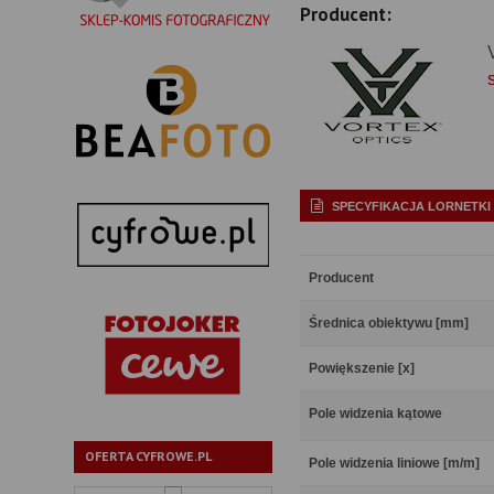
Producent:
SPECYFIKACJA LORNETKI
Producent
Średnica obiektywu [mm]
Powiększenie [x]
Pole widzenia kątowe
OFERTA CYFROWE.PL
Pole widzenia liniowe [m/m]