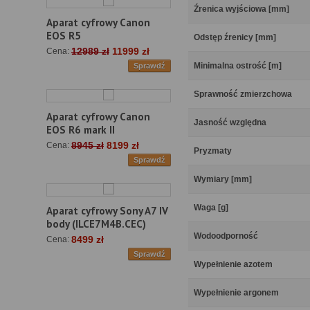
Źrenica wyjściowa [mm]
Aparat cyfrowy Canon
EOS R5
Odstęp źrenicy [mm]
12989 zł
11999 zł
Cena:
Minimalna ostrość [m]
Sprawdź
Sprawność zmierzchowa
Aparat cyfrowy Canon
Jasność względna
EOS R6 mark II
8945 zł
8199 zł
Cena:
Pryzmaty
Sprawdź
Wymiary [mm]
Waga [g]
Aparat cyfrowy Sony A7 IV
body (ILCE7M4B.CEC)
Wodoodporność
8499 zł
Cena:
Sprawdź
Wypełnienie azotem
Wypełnienie argonem