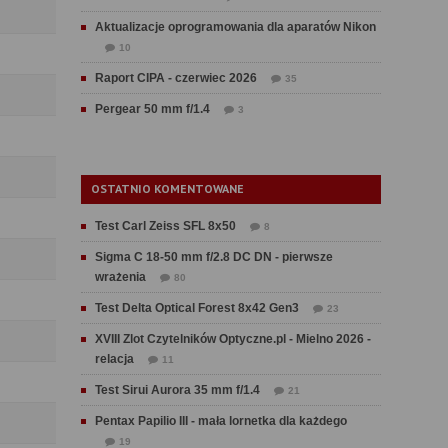
Aktualizacje oprogramowania dla aparatów Nikon
10
Raport CIPA - czerwiec 2026
35
Pergear 50 mm f/1.4
3
OSTATNIO KOMENTOWANE
Test Carl Zeiss SFL 8x50
8
Sigma C 18-50 mm f/2.8 DC DN - pierwsze
wrażenia
80
Test Delta Optical Forest 8x42 Gen3
23
XVIII Zlot Czytelników Optyczne.pl - Mielno 2026 -
relacja
11
Test Sirui Aurora 35 mm f/1.4
21
Pentax Papilio III - mała lornetka dla każdego
19