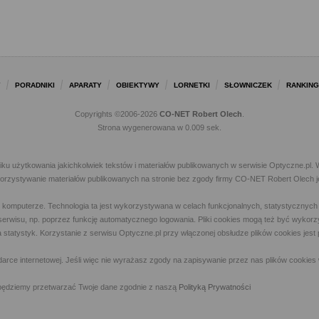
Y
PORADNIKI
APARATY
OBIEKTYWY
LORNETKI
SŁOWNICZEK
RANKING
Copyrights ©2006-2026
CO-NET Robert Olech
.
Strona wygenerowana w 0.009 sek.
iku użytkowania jakichkolwiek tekstów i materiałów publikowanych w serwisie Optyczne.p
ykorzystywanie materiałów publikowanych na stronie bez zgody firmy CO-NET Robert Olech j
m komputerze. Technologia ta jest wykorzystywana w celach funkcjonalnych, statystycznyc
 z serwisu, np. poprzez funkcję automatycznego logowania. Pliki cookies mogą też być wyk
a statystyk. Korzystanie z serwisu Optyczne.pl przy włączonej obsłudze plików cookies jes
rce internetowej. Jeśli więc nie wyrażasz zgody na zapisywanie przez nas plików cookies 
ny, będziemy przetwarzać Twoje dane zgodnie z naszą
Polityką Prywatności