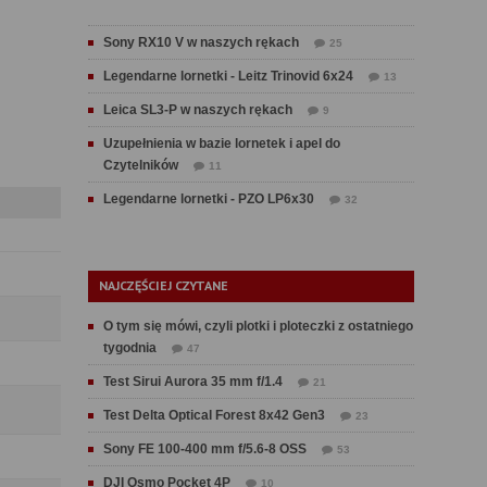
Sony RX10 V w naszych rękach
25
Legendarne lornetki - Leitz Trinovid 6x24
13
Leica SL3-P w naszych rękach
9
Uzupełnienia w bazie lornetek i apel do
Czytelników
11
Legendarne lornetki - PZO LP6x30
32
NAJCZĘŚCIEJ CZYTANE
O tym się mówi, czyli plotki i ploteczki z ostatniego
tygodnia
47
Test Sirui Aurora 35 mm f/1.4
21
Test Delta Optical Forest 8x42 Gen3
23
Sony FE 100-400 mm f/5.6-8 OSS
53
DJI Osmo Pocket 4P
10