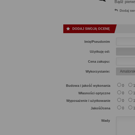
Bądź pierw
Dodaj sw
DODAJ SWOJĄ OCENĘ
Imię/Pseudonim
Użytkuję od:
Cena zakupu:
Wykorzystanie:
0
Budowa i jakość wykonania
0
Własności optyczne
0
Wyposażenie i użytkowanie
0
Jakość/cena
Wady