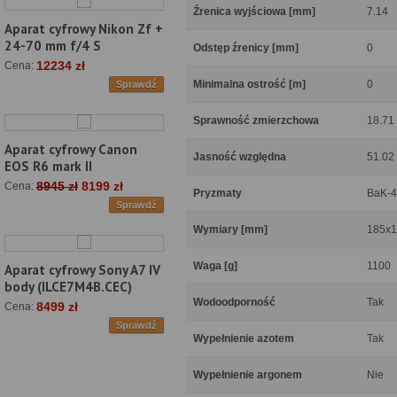
Źrenica wyjściowa [mm]
7.14
Aparat cyfrowy Nikon Zf +
24-70 mm f/4 S
Odstęp źrenicy [mm]
0
12234 zł
Cena:
Minimalna ostrość [m]
0
Sprawdź
Sprawność zmierzchowa
18.71
Aparat cyfrowy Canon
Jasność względna
51.02
EOS R6 mark II
8945 zł
8199 zł
Cena:
Pryzmaty
BaK-4
Sprawdź
Wymiary [mm]
185x1
Waga [g]
1100
Aparat cyfrowy Sony A7 IV
body (ILCE7M4B.CEC)
Wodoodporność
Tak
8499 zł
Cena:
Sprawdź
Wypełnienie azotem
Tak
Wypełnienie argonem
Nie