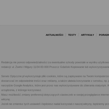
AKTUALNOŚCI
TESTY
ARTYKUŁY
PORADN
Redakcja nie ponosi odpowiedzialności za ewentualne szkody powstałe w wyniku użytkowa
redakcji: ul. Żwirki i Wigury 11/34 83-000 Pruszcz Gdański Kopiowanie lub wykorzystywan
Serwis Optyczne.pl wykorzystuje pliki cookies, które są zapisywane na Twoim komputerze
dostarczać im odpowiednie treści oraz reklamy, a także ułatwia korzystanie z serwisu, 
narzędzie Google Analytics, które jest przez nas wykorzystywane do zbierania statystyk. 
urządzenia, z którego korzystasz.
Masz możliwość zmiany preferencji dotyczących ciasteczek w swojej przeglądarce internet
witrynę.
Jeżeli nie zmienisz tych ustawień i będziesz nadal korzystał z naszej witryny, będziemy 