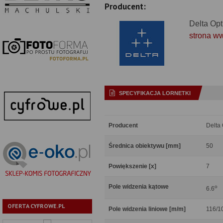
Producent:
Delta Opt
strona w
SPECYFIKACJA LORNETKI
Producent
Delta 
Średnica obiektywu [mm]
50
Powiększenie [x]
7
Pole widzenia kątowe
o
6.6
OFERTA CYFROWE.PL
Pole widzenia liniowe [m/m]
116/1