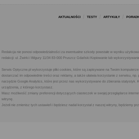
AKTUALNOŚCI
TESTY
ARTYKUŁY
PORADN
Redakcja nie ponosi odpowiedzialności za ewentualne szkody powstałe w wyniku użytkowa
redakcji: ul. Żwirki i Wigury 11/34 83-000 Pruszcz Gdański Kopiowanie lub wykorzystywan
Serwis Optyczne.pl wykorzystuje pliki cookies, które są zapisywane na Twoim komputerze
dostarczać im odpowiednie treści oraz reklamy, a także ułatwia korzystanie z serwisu, 
narzędzie Google Analytics, które jest przez nas wykorzystywane do zbierania statystyk. 
urządzenia, z którego korzystasz.
Masz możliwość zmiany preferencji dotyczących ciasteczek w swojej przeglądarce internet
witrynę.
Jeżeli nie zmienisz tych ustawień i będziesz nadal korzystał z naszej witryny, będziemy 