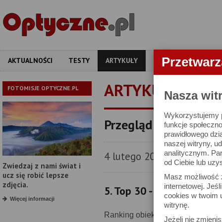
Przetwar
AKTUALNOŚCI
TESTY
ARTYKUŁY
APARATY
OBIEKT
ARTYKUŁY
FOTOMISJE OPTYCZNE.PL
Nasza wit
Wykorzystujemy pl
Przegląd polskiego r
funkcje społeczno
prawidłowego dzia
naszej witryny, 
analitycznym. Pa
4 lutego 2025
od Ciebie lub uzy
Zwiedzaj z nami świat i
ucz się robić lepsze
Masz możliwość z
zdjęcia.
internetowej. Jeś
5. Top 30 - Obiektywy
cookies w twoim u
Więcej informacji
witrynę.
Ranking obiektywów, które w 2024
Jeżeli nie zmienis