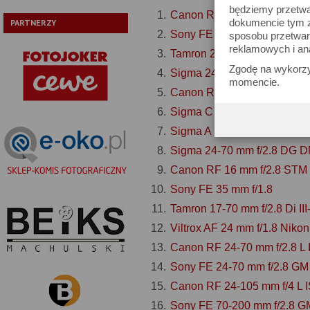
będziemy przetwa
Canon RF 50 mm f1.8 STM
dokumencie tym zn
PARTNERZY
Sony FE 50 mm f/1.8
sposobu przetwar
reklamowych i an
Tamron 28-75 mm f/2.8 Di I
Zgodę na wykorzy
Sigma 24-70 mm f/2.8 DG 
momencie.
Canon RF 35 mm f/1.8 Macr
Sigma C 18-50 mm f/2.8 D
Sigma A 35 mm f/1.4 DG DN
Sigma 24-70 mm f/2.8 DG DN
Canon RF 16 mm f/2.8 STM
Sony FE 35 mm f/1.8
Tamron 17-70 mm f/2.8 Di I
Viltrox AF 24 mm f/1.8 Nikon
Canon RF 24-70 mm f/2.8 L
Sony FE 24-70 mm f/2.8 GM 
Canon RF 24-105 mm f/4 L 
Sony FE 70-200 mm f/2.8 G