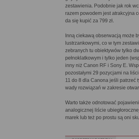
zestawienia. Podobnie jak rok w
razem powodem jest atrakcyjna ce
da się kupić za 799 zł.
Inną ciekawą obserwacją może by
lustrzankowymi, co w tym zestaw
zebranych tu obiektywów tylko d
pełnoklatkowym i tylko jeden (w
inny niż Canon RF i Sony E. Wspo
pozostałymi 29 pozycjami na liści
11 do 8 dla Canona jeśli patrzeć 
wady rozwiązań w zakresie otwar
Warto także odnotować pojawienie
analogicznej liście ubiegłoroczn
marek lub też po prostu są oni sk