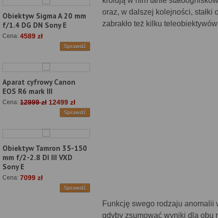
królują w nim tanie stałoognisko
oraz, w dalszej kolejności, stałk
Obiektyw Sigma A 20 mm
zabrakło też kilku teleobiektywó
f/1.4 DG DN Sony E
4589 zł
Cena:
Sprawdź
Aparat cyfrowy Canon
EOS R6 mark III
12999 zł
12499 zł
Cena:
Sprawdź
Obiektyw Tamron 35-150
mm f/2-2.8 DI III VXD
Sony E
7099 zł
Cena:
Sprawdź
Funkcję swego rodzaju anomalii w 
gdyby zsumować wyniki dla obu m