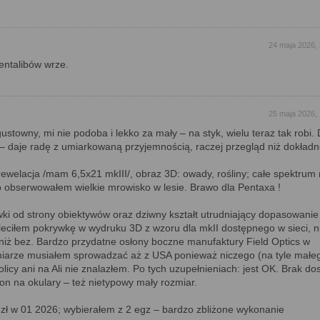
24 maja 2026,
entalibów wrze.
25 maja 2026,
ustowny, mi nie podoba i lekko za mały – na styk, wielu teraz tak robi.
 – daje radę z umiarkowaną przyjemnością, raczej przegląd niż dokład
 rewelacja /mam 6,5x21 mkIII/, obraz 3D: owady, rośliny; całe spektrum
io obserwowałem wielkie mrowisko w lesie. Brawo dla Pentaxa !
wki od strony obiektywów oraz dziwny kształt utrudniający dopasowanie
leciłem pokrywkę w wydruku 3D z wzoru dla mkII dostępnego w sieci, n
ej niż bez. Bardzo przydatne osłony boczne manufaktury Field Optics w
iarze musiałem sprowadzać aż z USA ponieważ niczego (na tyle małeg
olicy ani na Ali nie znalazłem. Po tych uzupełnieniach: jest OK. Brak d
n na okulary – też nietypowy mały rozmiar.
zł w 01 2026; wybierałem z 2 egz – bardzo zbliżone wykonanie