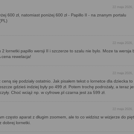
22 maja 2026,
wyżej 600 zł, natomiast poniżej 600 zł - Papillo II - na znanym portalu
(PL)
22 maja 2026,
2 lornetki papillo wersji II i szczerze to szalu nie bylo. Moze ta wersja
 cena rewelacja!
22 maja 2026,
ceną się podziały ostatnio. Jak pisałem tekst o lornetce dla dziecka to
eszcze gdzieś indziej były po 499 zł. Potem trochę podrożały, a teraz j
zyły. Choć wciąż np. w cyfrowe.pl czarna jest za 599 zł.
22 maja 2026,
mam często aparat z długim zoomem, ale to co widzisz w wizjerze do pięt
 dobrej lornetki.