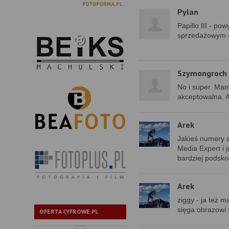
Pylan
Papillo III - po
sprzedażowym 
Szymongroch
No i super. Mam 
akceptowalna. A
Arek
Jakieś numery z 
Media Expert i j
bardziej podskoc
Arek
ziggy - ja też 
sięga obrazowi z
OFERTA CYFROWE.PL