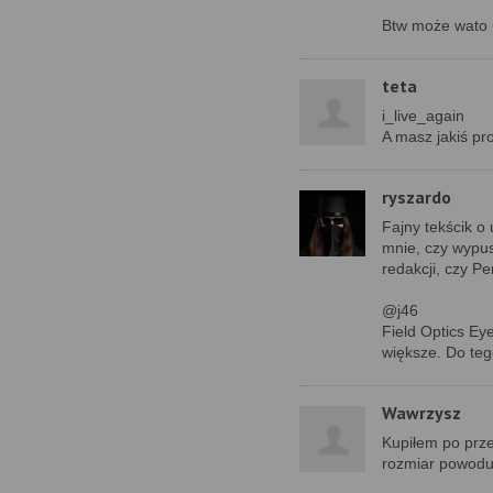
Btw może wato u
teta
i_live_again
A masz jakiś p
ryszardo
Fajny tekścik o
mnie, czy wypus
redakcji, czy P
@j46
Field Optics Eye
większe. Do te
Wawrzysz
Kupiłem po prze
rozmiar powodu