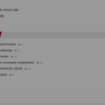
WR i 8.5x21 WR
19)
netki Pentax
0
ualizacja)
11
Pentax
14
ze rozumiana oryginalność
12
 CW 8x30 i 10x30
24
 8x43
0