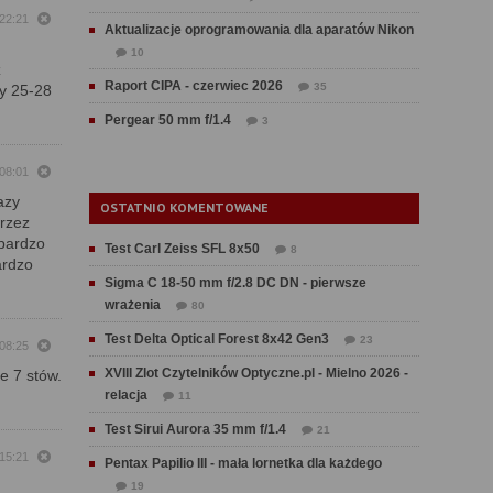
 22:21
Aktualizacje oprogramowania dla aparatów Nikon
10
z
Raport CIPA - czerwiec 2026
35
sy 25-28
Pergear 50 mm f/1.4
3
 08:01
azy
OSTATNIO KOMENTOWANE
przez
 bardzo
Test Carl Zeiss SFL 8x50
8
ardzo
Sigma C 18-50 mm f/2.8 DC DN - pierwsze
wrażenia
80
Test Delta Optical Forest 8x42 Gen3
23
 08:25
XVIII Zlot Czytelników Optyczne.pl - Mielno 2026 -
e 7 stów.
relacja
11
Test Sirui Aurora 35 mm f/1.4
21
 15:21
Pentax Papilio III - mała lornetka dla każdego
19