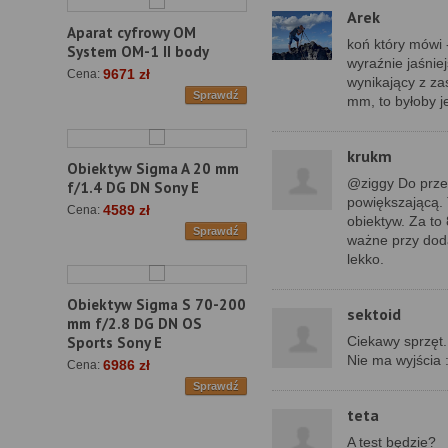
Arek
Aparat cyfrowy OM
koń który mówi 
System OM-1 II body
wyraźnie jaśnie
9671 zł
Cena:
wynikający z za
Sprawdź
mm, to byłoby je
krukm
Obiektyw Sigma A 20 mm
@ziggy Do przeg
f/1.4 DG DN Sony E
powiększającą. 
4589 zł
Cena:
obiektyw. Za to
Sprawdź
ważne przy dod
lekko.
Obiektyw Sigma S 70-200
sektoid
mm f/2.8 DG DN OS
Ciekawy sprzęt.
Sports Sony E
Nie ma wyjścia 
6986 zł
Cena:
Sprawdź
teta
A test będzie?