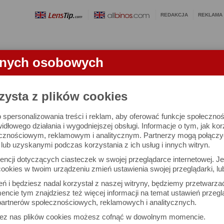
REDAKCJA
REKLAMA
anych osobowych
OBIEKTYWY
LORNETKI
SŁOWNICZEK
RANKINGI
FA
zysta z plików cookies
 spersonalizowania treści i reklam, aby oferować funkcje społeczno
II - mała lornetka dla każdego
widłowego działania i wygodniejszej obsługi. Informacje o tym, jak ko
cznościowym, reklamowym i analitycznym. Partnerzy mogą połączyć 
ub uzyskanymi podczas korzystania z ich usług i innych witryn.
Arkadiusz Olech
Dru
ncji dotyczących ciasteczek w swojej przeglądarce internetowej. Je
Komentarze: 19
Podz
ookies w twoim urządzeniu zmień ustawienia swojej przeglądarki, lu
ień i będziesz nadal korzystał z naszej witryny, będziemy przetwarz
ncie tym znajdziesz też więcej informacji na temat ustawień przegl
W (19)
NAPISZ KO
artnerów społecznościowych, reklamowych i analitycznych.
22 maja 2026,
zez nas plików cookies możesz cofnąć w dowolnym momencie.