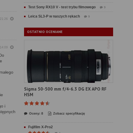
Test Sony RX10 V - test trybu filmowego
9
Leica SL3-P w naszych rękach
9
 21:26
OSTATNIO OCENIANE
 14:09
 Do
ne
 małego
Sigma 50-500 mm f/4-6.3 DG EX APO RF
HSM
ie
o i
ostępnych
Oceny: 8
Zobacz specyfikację
Fujifilm X-Pro2