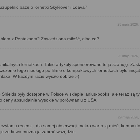
zupełnić bazę o lornetki SkyRover i Loava?
25 maja 2026,
roblem z Pentaksem? Zawiedziona miłość, albo co?
25 maja 2026,
 unikalnych lornetkach. Takie artykuły sponsorowane to ja szanuję. Zas
zczenie tego niedługo po filmie o kompaktowych lornetkach było inicja
entaxa. W każdym razie wyszło dobrze :-)
 Shields były dostępne w Polsce w sklepie lanius-books, ale teraz są ty
go ceny absurdalnie wysokie w porównaniu z USA.
29 maja 2026,
czytaniu recenzji, dla samej obserwacji makro warto ją mieć, kompakt
je że łatwo można ją zabrać wszędzie.