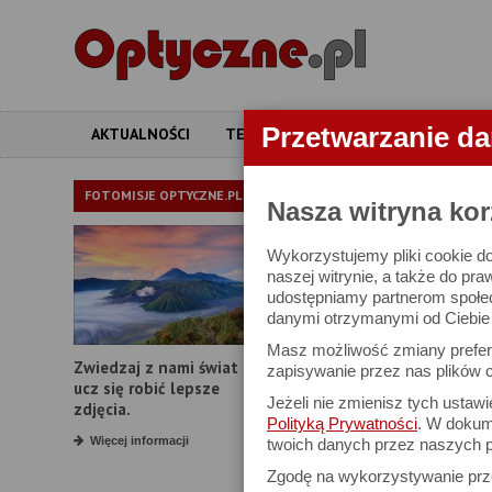
Przetwarzanie d
AKTUALNOŚCI
TESTY
ARTYKUŁY
APARATY
ARTYKUŁY
FOTOMISJE OPTYCZNE.PL
Nasza witryna kor
Wykorzystujemy pliki cookie do
Pentax Papilio I
naszej witrynie, a także do pra
udostępniamy partnerom społe
danymi otrzymanymi od Ciebie l
22 maja 2026
Masz możliwość zmiany prefere
Zwiedzaj z nami świat i
zapisywanie przez nas plików c
ucz się robić lepsze
Jeżeli nie zmienisz tych ustaw
zdjęcia.
Polityką Prywatności
. W dokume
KOMENTARZE CZYTELNIKÓ
Więcej informacji
twoich danych przez naszych p
Pylan
Zgodę na wykorzystywanie pr