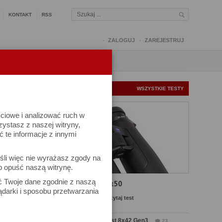
KONTAKT
RSS
ZALOGUJ
ZAREJESTRUJ
Q
FORUM
FOTOMISJE
NOWE TESTY
WSZYSTKIE TESTY
ściowe i analizować ruch w
rzystasz z naszej witryny,
te informacje z innymi
kuj
śli więc nie wyrażasz zgody na
iel się
b opuść naszą witrynę.
ać Twoje dane zgodnie z naszą
Test Carl Zeiss SFL 8x50
ądarki i sposobu przetwarzania
MENTARZ
Komentarze: 8
Czytaj test
 19:30
Test Delta Optical Forest 8x42 Gen3
23