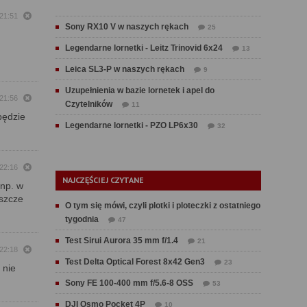
 21:51
Sony RX10 V w naszych rękach
25
Legendarne lornetki - Leitz Trinovid 6x24
13
Leica SL3-P w naszych rękach
9
Uzupełnienia w bazie lornetek i apel do
 21:56
Czytelników
11
 będzie
Legendarne lornetki - PZO LP6x30
32
 22:16
NAJCZĘŚCIEJ CZYTANE
 np. w
eszcze
O tym się mówi, czyli plotki i ploteczki z ostatniego
tygodnia
47
Test Sirui Aurora 35 mm f/1.4
21
 22:18
Test Delta Optical Forest 8x42 Gen3
23
 nie
Sony FE 100-400 mm f/5.6-8 OSS
53
DJI Osmo Pocket 4P
10