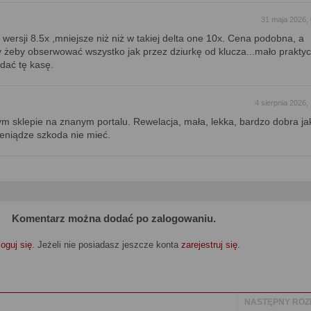
31 maja 2026,
 wersji 8.5x ,mniejsze niż niż w takiej delta one 10x. Cena podobna, a
żeby obserwować wszystko jak przez dziurkę od klucza...mało prakty
dać tę kasę.
4 sierpnia 2026,
m sklepie na znanym portalu. Rewelacja, mała, lekka, bardzo dobra ja
ieniądze szkoda nie mieć.
Komentarz można dodać po zalogowaniu.
oguj się
. Jeżeli nie posiadasz jeszcze konta
zarejestruj się
.
NASTĘPNY ROZ