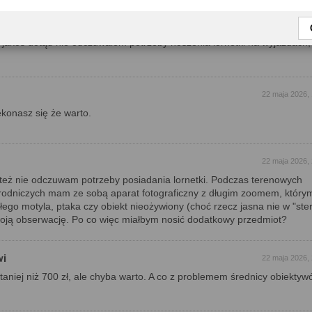
zyta ten artykuł.
st to pozytywne odczucie, że Pentax oferuje dobre produkty w rozsądn
akoś dotąd nie odczuwałem potrzeby noszenia lornetki na wyjazdach, 
22 maja 2026,
konasz się że warto.
22 maja 2026,
 też nie odczuwam potrzeby posiadania lornetki. Podczas terenowych
yrodniczych mam ze sobą aparat fotograficzny z długim zoomem, któr
łego motyla, ptaka czy obiekt nieożywiony (choć rzecz jasna nie w "ster
woją obserwację. Po co więc miałbym nosić dodatkowy przedmiot?
wi
22 maja 2026,
taniej niż 700 zł, ale chyba warto. A co z problemem średnicy obiekty