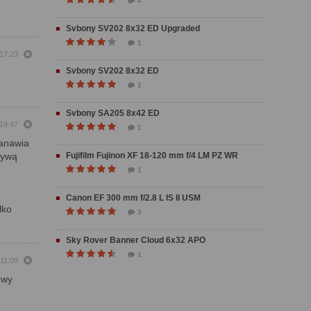
4
Svbony SV202 8x32 ED Upgraded
1
 17:23
Svbony SV202 8x32 ED
1
Svbony SA205 8x42 ED
 19:47
1
tanawia
tywą
Fujifilm Fujinon XF 18-120 mm f/4 LM PZ WR
1
Canon EF 300 mm f/2.8 L IS II USM
lko
3
Sky Rover Banner Cloud 6x32 APO
1
 11:09
owy