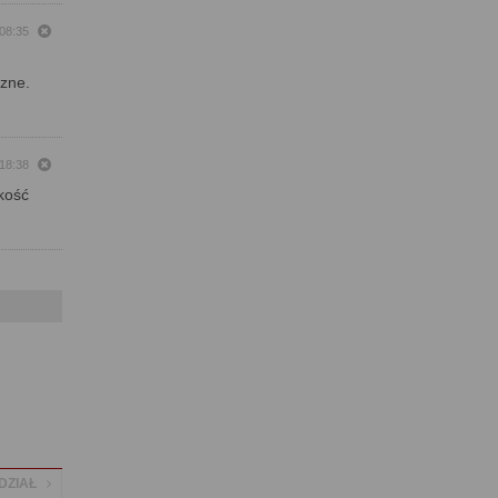
 08:35
czne.
 18:38
kość
DZIAŁ