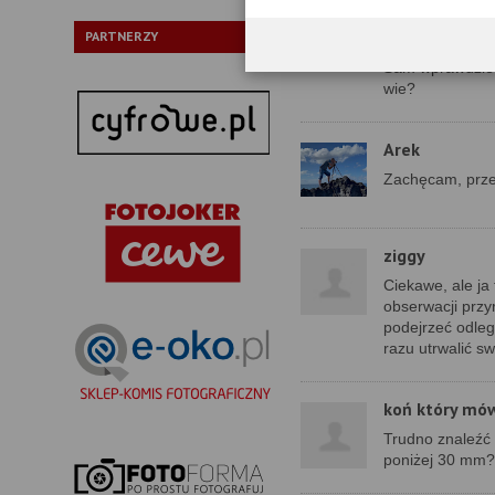
Przyjemnie się c
Tym bardziej je
PARTNERZY
cenach.
Sam wprawdzie j
wie?
Arek
Zachęcam, prze
ziggy
Ciekawe, ale ja
obserwacji prz
podejrzeć odleg
razu utrwalić s
koń który mó
Trudno znaleźć 
poniżej 30 mm?