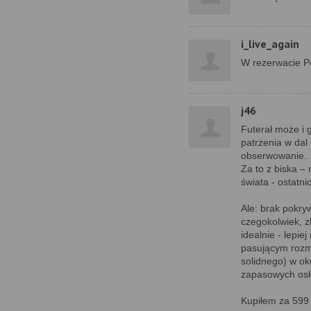
i_live_again
W rezerwacie P
j46
Futerał może i g
patrzenia w dal
obserwowanie.
Za to z biska –
świata - ostatn
Ale: brak pokry
czegokolwiek, z
idealnie - lepi
pasującym rozm
solidnego) w ok
zapasowych osło
Kupiłem za 599 