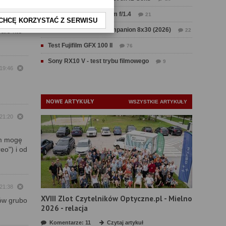
ych
Test Sirui Aurora 35 mm f/1.4
21
CHCĘ KORZYSTAĆ Z SERWISU
Test Swarovski CL Companion 8x30 (2026)
ale kto
22
Test Fujifilm GFX 100 II
76
Sony RX10 V - test trybu filmowego
9
 19:46
NOWE ARTYKUŁY
WSZYSTKIE ARTYKUŁY
 21:20
ym mogę
eo") i od
 21:38
XVIII Zlot Czytelników Optyczne.pl - Mielno
wów grubo
2026 - relacja
Komentarze: 11
Czytaj artykuł