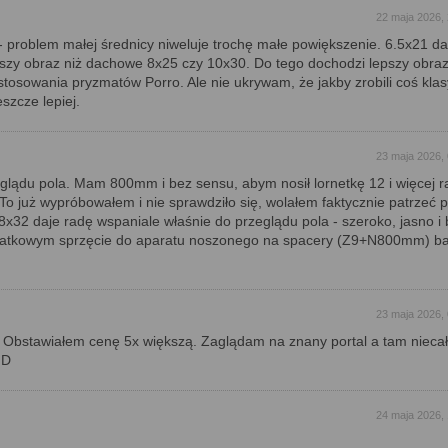
22 maja 2026,
- problem małej średnicy niweluje trochę małe powiększenie. 6.5x21 da
jszy obraz niż dachowe 8x25 czy 10x30. Do tego dochodzi lepszy obra
stosowania pryzmatów Porro. Ale nie ukrywam, że jakby zrobili coś kla
szcze lepiej.
23 maja 2026,
lądu pola. Mam 800mm i bez sensu, abym nosił lornetkę 12 i więcej r
To już wypróbowałem i nie sprawdziło się, wolałem faktycznie patrzeć 
 8x32 daje radę wspaniale właśnie do przeglądu pola - szeroko, jasno i
atkowym sprzęcie do aparatu noszonego na spacery (Z9+N800mm) b
23 maja 2026,
 Obstawiałem cenę 5x większą. Zaglądam na znany portal a tam niecał
:D
24 maja 2026,