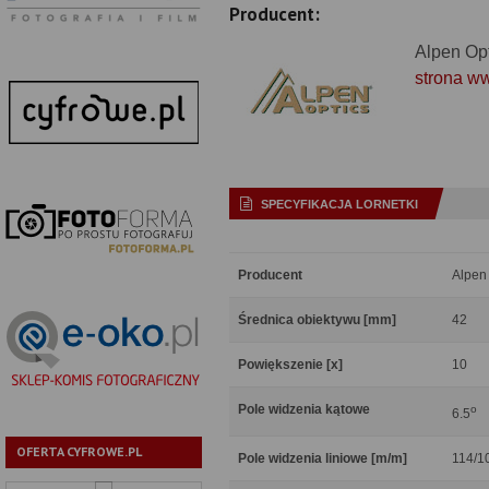
Producent:
Alpen Op
strona w
SPECYFIKACJA LORNETKI
Producent
Alpen
Średnica obiektywu [mm]
42
Powiększenie [x]
10
Pole widzenia kątowe
o
6.5
OFERTA CYFROWE.PL
Pole widzenia liniowe [m/m]
114/1