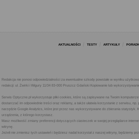
AKTUALNOŚCI
TESTY
ARTYKUŁY
PORADN
Redakcja nie ponosi odpowiedzialności za ewentualne szkody powstałe w wyniku użytkowa
redakcji: ul. Żwirki i Wigury 11/34 83-000 Pruszcz Gdański Kopiowanie lub wykorzystywan
Serwis Optyczne.pl wykorzystuje pliki cookies, które są zapisywane na Twoim komputerze
dostarczać im odpowiednie treści oraz reklamy, a także ułatwia korzystanie z serwisu, 
narzędzie Google Analytics, które jest przez nas wykorzystywane do zbierania statystyk. 
urządzenia, z którego korzystasz.
Masz możliwość zmiany preferencji dotyczących ciasteczek w swojej przeglądarce internet
witrynę.
Jeżeli nie zmienisz tych ustawień i będziesz nadal korzystał z naszej witryny, będziemy 