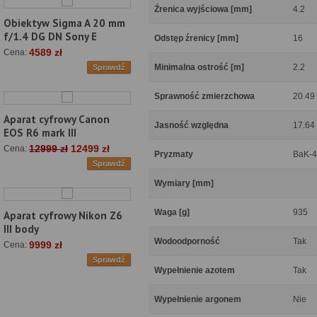
Źrenica wyjściowa [mm]
4.2
Obiektyw Sigma A 20 mm
f/1.4 DG DN Sony E
Odstęp źrenicy [mm]
16
4589 zł
Cena:
Minimalna ostrość [m]
2.2
Sprawdź
Sprawność zmierzchowa
20.49
Aparat cyfrowy Canon
Jasność względna
17.64
EOS R6 mark III
12999 zł
12499 zł
Cena:
Pryzmaty
BaK-4
Sprawdź
Wymiary [mm]
Waga [g]
935
Aparat cyfrowy Nikon Z6
III body
Wodoodporność
Tak
9999 zł
Cena:
Sprawdź
Wypełnienie azotem
Tak
Wypełnienie argonem
Nie