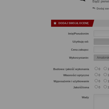
Bądź pierw
Dodaj sw
DODAJ SWOJĄ OCENĘ
Imię/Pseudonim
Użytkuję od:
Cena zakupu:
Wykorzystanie:
0
Budowa i jakość wykonania
0
Własności optyczne
0
Wyposażenie i użytkowanie
0
Jakość/cena
Wady