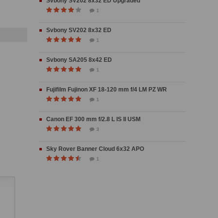
Svbony SV202 8x32 ED Upgraded
1
Svbony SV202 8x32 ED
1
Svbony SA205 8x42 ED
1
Fujifilm Fujinon XF 18-120 mm f/4 LM PZ WR
1
Canon EF 300 mm f/2.8 L IS II USM
3
Sky Rover Banner Cloud 6x32 APO
1