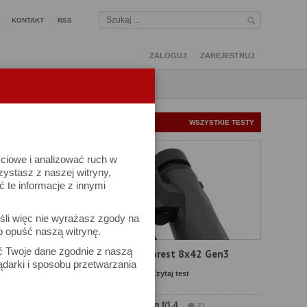
KONTAKT
RSS
ZALOGUJ
ZAREJESTRUJ
Q
FORUM
FOTOMISJE
NOWE TESTY
WSZYSTKIE TESTY
ściowe i analizować ruch w
rzystasz z naszej witryny,
te informacje z innymi
śli więc nie wyrażasz zgody na
b opuść naszą witrynę.
ek
ać Twoje dane zgodnie z naszą
Test Delta Optical Forest 8x42 Gen3
ądarki i sposobu przetwarzania
Komentarze: 21
Czytaj test
Test Sirui Aurora 35 mm f/1.4
21