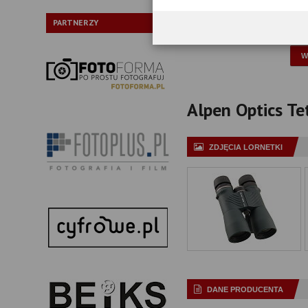
Typ pryzmatów:
PARTNERZY
P
Alpen Optics Tet
ZDJĘCIA LORNETKI
DANE PRODUCENTA