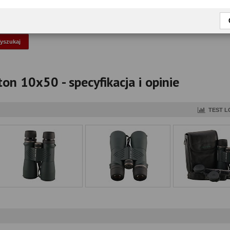
okaż tylko przetestowane modele
on 10x50 - specyfikacja i opinie
TEST L