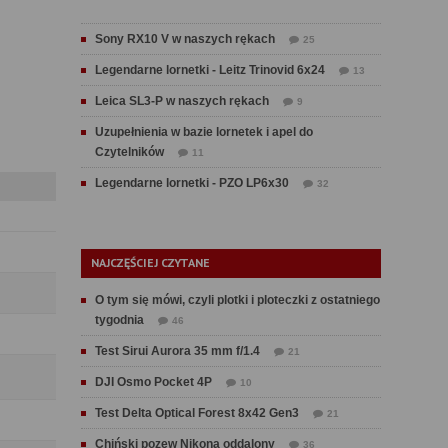
Sony RX10 V w naszych rękach
25
Legendarne lornetki - Leitz Trinovid 6x24
13
Leica SL3-P w naszych rękach
9
Uzupełnienia w bazie lornetek i apel do
Czytelników
11
Legendarne lornetki - PZO LP6x30
32
NAJCZĘŚCIEJ CZYTANE
O tym się mówi, czyli plotki i ploteczki z ostatniego
tygodnia
46
Test Sirui Aurora 35 mm f/1.4
21
DJI Osmo Pocket 4P
10
Test Delta Optical Forest 8x42 Gen3
21
Chiński pozew Nikona oddalony
36