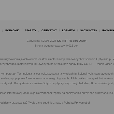
Y
PORADNIKI
APARATY
OBIEKTYWY
LORNETKI
SŁOWNICZEK
RANKING
Copyrights ©2006-2026
CO-NET Robert Olech
.
Strona wygenerowana w 0.012 sek.
iku użytkowania jakichkolwiek tekstów i materiałów publikowanych w serwisie Optyczne.p
ykorzystywanie materiałów publikowanych na stronie bez zgody firmy CO-NET Robert Olech j
m komputerze. Technologia ta jest wykorzystywana w celach funkcjonalnych, statystycznyc
 z serwisu, np. poprzez funkcję automatycznego logowania. Pliki cookies mogą też być wyk
a statystyk. Korzystanie z serwisu Optyczne.pl przy włączonej obsłudze plików cookies jes
rce internetowej. Jeśli więc nie wyrażasz zgody na zapisywanie przez nas plików cookies 
ny, będziemy przetwarzać Twoje dane zgodnie z naszą
Polityką Prywatności