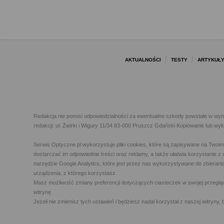
AKTUALNOŚCI
TESTY
ARTYKUŁ
Redakcja nie ponosi odpowiedzialności za ewentualne szkody powstałe w wyn
redakcji: ul. Żwirki i Wigury 11/34 83-000 Pruszcz Gdański Kopiowanie lub w
Serwis Optyczne.pl wykorzystuje pliki cookies, które są zapisywane na Twoi
dostarczać im odpowiednie treści oraz reklamy, a także ułatwia korzystanie
narzędzie Google Analytics, które jest przez nas wykorzystywane do zbierani
urządzenia, z którego korzystasz.
Masz możliwość zmiany preferencji dotyczących ciasteczek w swojej przegląda
witrynę.
Jeżeli nie zmienisz tych ustawień i będziesz nadal korzystał z naszej witry