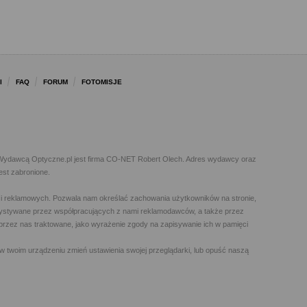
I
FAQ
FORUM
FOTOMISJE
l. Wydawcą Optyczne.pl jest firma CO-NET Robert Olech. Adres wydawcy oraz
est zabronione.
h i reklamowych. Pozwala nam określać zachowania użytkowników na stronie,
orzystywane przez współpracujących z nami reklamodawców, a także przez
t przez nas traktowane, jako wyrażenie zgody na zapisywanie ich w pamięci
w twoim urządzeniu zmień ustawienia swojej przeglądarki, lub opuść naszą