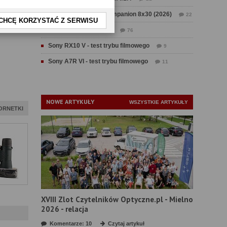
Test Swarovski CL Companion 8x30 (2026)
22
CHCĘ KORZYSTAĆ Z SERWISU
Test Fujifilm GFX 100 II
76
Sony RX10 V - test trybu filmowego
9
Sony A7R VI - test trybu filmowego
11
NOWE ARTYKUŁY
WSZYSTKIE ARTYKUŁY
ORNETKI
XVIII Zlot Czytelników Optyczne.pl - Mielno
2026 - relacja
Komentarze: 10
Czytaj artykuł