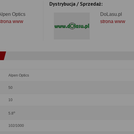
Dystrybucja / Sprzedaż:
Alpen Optics
DoLasu.pl
strona www
strona www
Alpen Optics
50
10
o
5.8
102/1000