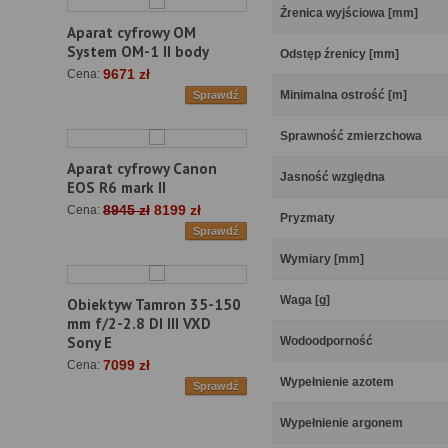
Źrenica wyjściowa [mm]
Aparat cyfrowy OM
System OM-1 II body
Odstęp źrenicy [mm]
9671 zł
Cena:
Minimalna ostrość [m]
Sprawdź
Sprawność zmierzchowa
Aparat cyfrowy Canon
Jasność względna
EOS R6 mark II
8945 zł
8199 zł
Cena:
Pryzmaty
Sprawdź
Wymiary [mm]
Waga [g]
Obiektyw Tamron 35-150
mm f/2-2.8 DI III VXD
Sony E
Wodoodporność
7099 zł
Cena:
Wypełnienie azotem
Sprawdź
Wypełnienie argonem