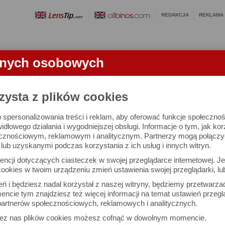
REDAKCJA
REKLAMA
anych osobowych
OBIEKTYWY
LORNETKI
SŁOWNICZEK
RANKINGI
FA
zysta z plików cookies
 spersonalizowania treści i reklam, aby oferować funkcje społeczno
e się 2996 lornetek i 1581 ocen.
widłowego działania i wygodniejszej obsługi. Informacje o tym, jak ko
cznościowym, reklamowym i analitycznym. Partnerzy mogą połączyć 
ub uzyskanymi podczas korzystania z ich usług i innych witryn.
 interesujące Cię parametry
ncji dotyczących ciasteczek w swojej przeglądarce internetowej. Je
Możesz też zrobić
ookies w twoim urządzeniu zmień ustawienia swojej przeglądarki, lu
własne porównanie lornet
ień i będziesz nadal korzystał z naszej witryny, będziemy przetwarz
ncie tym znajdziesz też więcej informacji na temat ustawień przegl
artnerów społecznościowych, reklamowych i analitycznych.
Porównaj lornetki
zez nas plików cookies możesz cofnąć w dowolnym momencie.