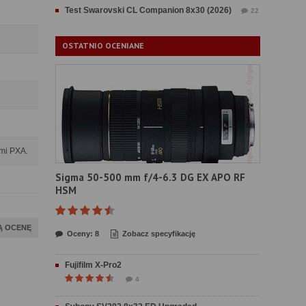
Test Swarovski CL Companion 8x30 (2026)
22
OSTATNIO OCENIANE
mi PXA.
Sigma 50-500 mm f/4-6.3 DG EX APO RF
HSM
Ą OCENĘ
Oceny: 8
Zobacz specyfikację
Fujifilm X-Pro2
4