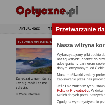
Przetwarzanie d
AKTUALNOŚCI
TESTY
ARTYKUŁY
APARATY
LORNETKI
FOTOMISJE OPTYCZNE.PL
Nasza witryna kor
Wykorzystujemy pliki cookie do
W bazie znajduj
naszej witrynie, a także do pra
udostępniamy partnerom społe
danymi otrzymanymi od Ciebie l
Proszę podać
Masz możliwość zmiany prefere
Zwiedzaj z nami świat i
Producent:
zapisywanie przez nas plików c
ucz się robić lepsze
Jeżeli nie zmienisz tych ustaw
Model:
zdjęcia.
Polityką Prywatności
. W dokume
Powiększenie:
Więcej informacji
twoich danych przez naszych p
Zgodę na wykorzystywanie pr
Średnica obiektywu: