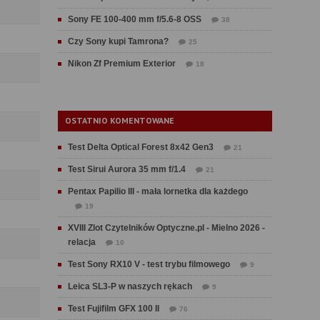
Sony FE 100-400 mm f/5.6-8 OSS
38
Czy Sony kupi Tamrona?
25
Nikon Zf Premium Exterior
18
OSTATNIO KOMENTOWANE
Test Delta Optical Forest 8x42 Gen3
21
Test Sirui Aurora 35 mm f/1.4
21
Pentax Papilio III - mała lornetka dla każdego
19
XVIII Zlot Czytelników Optyczne.pl - Mielno 2026 -
relacja
10
Test Sony RX10 V - test trybu filmowego
9
Leica SL3-P w naszych rękach
9
Test Fujifilm GFX 100 II
76