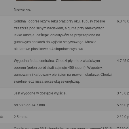
Niewielkie.
Solidna i dobrze leży w ręku oraz przy oku. Tubusy troszkę
6.3 / 8.
trzeszczą pod silnym naciskiem, a guma przy obiektywach
lekko odstaje. Zaślepki obiektywów są przyczepione na
gumowych paskach do wyjścia statywowego. Muszle
okularowe plastikowe o 4 stopniach wysuwu.
Wygodna śruba centralna. Chodzi płynnie z właściwym
4.7 / 5.
oporem (pełen obrót skali zajmuje 450 stopni). Wygodny,
gumowany i karbowany pierścień na prawym okularze. Chodzi
świetnie lecz rusza soczewką zewnętrzną.
Jest wygodne w dostępie wyjście.
3 / 3.0 
od 58.5 do 74.7 mm
5 / 6.0 
nia
2.5 metra.
2 / 2.0 
O polu własnym 55.3 stopnia (wg wzoru uproszczonego) i 51.5
7 / 20.0