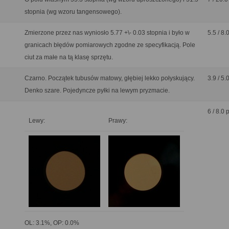
stopnia (wg wzoru tangensowego).
Zmierzone przez nas wyniosło 5.77 +\- 0.03 stopnia i było w
5.5 / 8.
granicach błędów pomiarowych zgodne ze specyfikacją. Pole
ciut za małe na tą klasę sprzętu.
Czarno. Początek tubusów matowy, głębiej lekko połyskujący.
3.9 / 5.
Denko szare. Pojedyncze pyłki na lewym pryzmacie.
6 / 8.0 
Lewy:
Prawy:
OL: 3.1%, OP: 0.0%