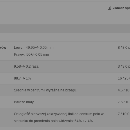
Zobacz spe
ywów
Lewy: 49.95+/- 0.05 mm
8 / 8.0 
Prawy: 50+/- 0.05 mm
9.58+/- 0.2 raza
3 / 3.0 
88.7+/- 1%
16 / 25.
Średnia w centrum i wyraźna na brzegu.
4.5 / 10
Bardzo mały.
7.5 / 10
Odległość pierwszej zakrzywionej linii od centrum pola w
7 / 10.0
stosunku do promienia pola widzenia: 64% +\- 4%