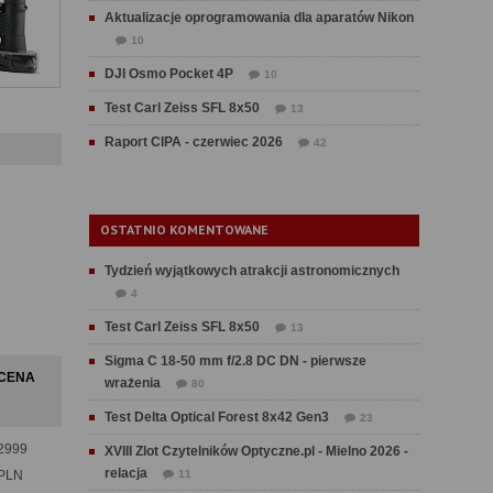
Aktualizacje oprogramowania dla aparatów Nikon
10
DJI Osmo Pocket 4P
10
Test Carl Zeiss SFL 8x50
13
Raport CIPA - czerwiec 2026
42
OSTATNIO KOMENTOWANE
Tydzień wyjątkowych atrakcji astronomicznych
4
Test Carl Zeiss SFL 8x50
13
Sigma C 18-50 mm f/2.8 DC DN - pierwsze
CENA
wrażenia
80
Test Delta Optical Forest 8x42 Gen3
23
2999
XVIII Zlot Czytelników Optyczne.pl - Mielno 2026 -
relacja
PLN
11