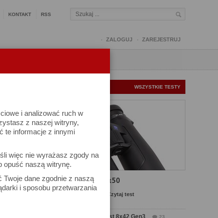
KONTAKT
RSS
ZALOGUJ
ZAREJESTRUJ
Q
FORUM
FOTOMISJE
NOWE TESTY
WSZYSTKIE TESTY
ściowe i analizować ruch w
rzystasz z naszej witryny,
te informacje z innymi
śli więc nie wyrażasz zgody na
b opuść naszą witrynę.
ać Twoje dane zgodnie z naszą
Test Carl Zeiss SFL 8x50
ądarki i sposobu przetwarzania
Komentarze: 13
Czytaj test
Test Delta Optical Forest 8x42 Gen3
23