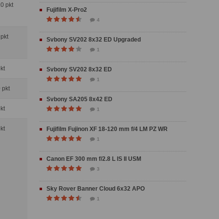
.0 pkt
Fujifilm X-Pro2
4
 pkt
Svbony SV202 8x32 ED Upgraded
1
pkt
Svbony SV202 8x32 ED
1
0 pkt
Svbony SA205 8x42 ED
pkt
1
pkt
Fujifilm Fujinon XF 18-120 mm f/4 LM PZ WR
1
Canon EF 300 mm f/2.8 L IS II USM
3
Sky Rover Banner Cloud 6x32 APO
1