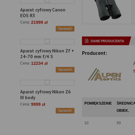
Aparat cyfrowy Canon
EOS R3
21999 zł
Cena:
Sprawdź
DANE PRODUCENTA
Aparat cyfrowy Nikon Zf +
Producent:
24-70 mm f/4 S
12234 zł
Cena:
Sprawdź
Aparat cyfrowy Nikon Z6
III body
POWIĘKSZENIE
ŚREDNIC
9999 zł
Cena:
OBIEK.
Sprawdź
10
50