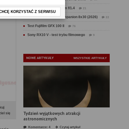
Test Sirui Aurora 35 mm f/1.4
21
CHCĘ KORZYSTAĆ Z SERWISU
Test Swarovski CL Companion 8x30 (2026)
22
Test Fujifilm GFX 100 II
76
Sony RX10 V - test trybu filmowego
9
NOWE ARTYKUŁY
WSZYSTKIE ARTYKUŁY
kuj
Tydzień wyjątkowych atrakcji
iel się
astronomicznych
Komentarze: 4
Czytaj artykuł