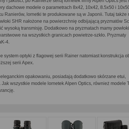
 i jakości, po Rainierze serią lornetek firmy Alpen Optics jest 
ery dachowe modele o parametrach 8x42, 10x42, 8.5x50 i 10x5
u Ranierów, lornetki te produkowane są w Japonii. Tutaj takż
owłoki SHR nałożone na powierzchnię odbijającą pryzmatów S
ć wysoką transmisję. Dodatkowo na pryzmatach mamy powłok
arstwowe na wszystkich granicach powietrze-szkło. Pryzmaty
aK-4.
e system optyki z flagowej serii Rainer natomiast konstrukcja
ższej serii Apex.
 eleganckim opakowaniu, posiadają dodatkowo skórzane etui,
. Jak wszystkie modele lornetek Alpen Optics, również modele 
rancję.