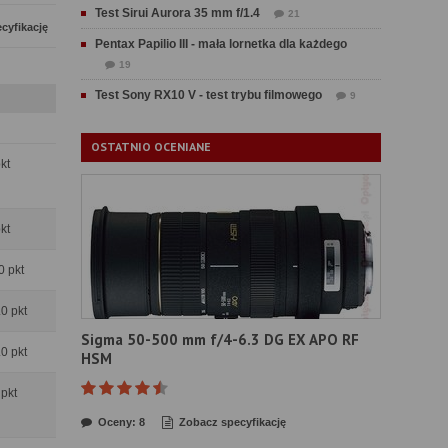
Test Sirui Aurora 35 mm f/1.4
21
cyfikację
Pentax Papilio III - mała lornetka dla każdego
19
Test Sony RX10 V - test trybu filmowego
9
OSTATNIO OCENIANE
pkt
pkt
0 pkt
.0 pkt
Sigma 50-500 mm f/4-6.3 DG EX APO RF
.0 pkt
HSM
 pkt
Oceny: 8
Zobacz specyfikację