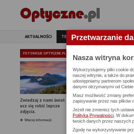
Przetwarzanie d
AKTUALNOŚCI
TESTY
ARTYKUŁY
APARATY
TEST LORNE
FOTOMISJE OPTYCZNE.PL
Nasza witryna kor
Wykorzystujemy pliki cookie do
Alpen Optics Te
naszej witrynie, a także do pra
udostępniamy partnerom społe
danymi otrzymanymi od Ciebie l
Masz możliwość zmiany prefere
Zwiedzaj z nami świat i
zapisywanie przez nas plików c
ucz się robić lepsze
Jeżeli nie zmienisz tych ustaw
zdjęcia.
Polityką Prywatności
. W dokume
Więcej informacji
twoich danych przez naszych p
Zgodę na wykorzystywanie pr