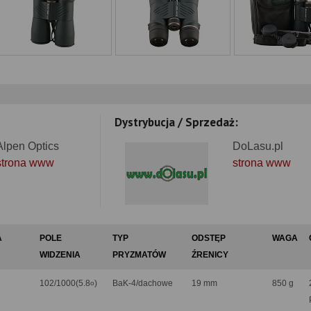
Dystrybucja / Sprzedaż:
Alpen Optics
DoLasu.pl
strona www
strona www
A
POLE
TYP
ODSTĘP
WAGA
WIDZENIA
PRYZMATÓW
ŹRENICY
102/1000(5.8
)
BaK-4/dachowe
19 mm
850 g
o