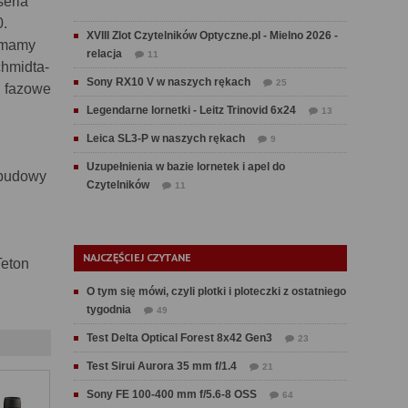
seria
0.
XVIII Zlot Czytelników Optyczne.pl - Mielno 2026 -
e mamy
relacja
11
chmidta-
Sony RX10 V w naszych rękach
25
i fazowe
Legendarne lornetki - Leitz Trinovid 6x24
13
Leica SL3-P w naszych rękach
9
Uzupełnienia w bazie lornetek i apel do
 obudowy
Czytelników
11
NAJCZĘŚCIEJ CZYTANE
Teton
O tym się mówi, czyli plotki i ploteczki z ostatniego
tygodnia
49
Test Delta Optical Forest 8x42 Gen3
23
Test Sirui Aurora 35 mm f/1.4
21
Sony FE 100-400 mm f/5.6-8 OSS
64