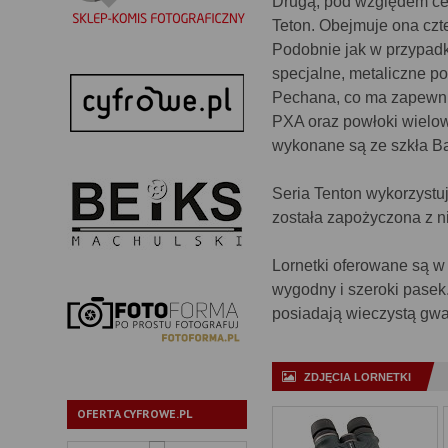
Drugą, pod względem ceny
Teton. Obejmuje ona czt
Podobnie jak w przypadk
specjalne, metaliczne p
Pechana, co ma zapewni
PXA oraz powłoki wielow
wykonane są ze szkła B
Seria Tenton wykorzystuj
została zapożyczona z ni
Lornetki oferowane są w
wygodny i szeroki pasek
posiadają wieczystą gwa
ZDJĘCIA LORNETKI
OFERTA CYFROWE.PL