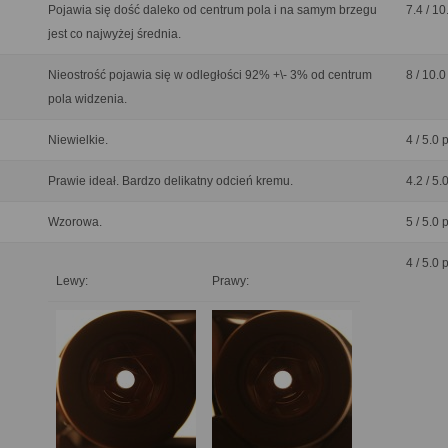
Pojawia się dość daleko od centrum pola i na samym brzegu
7.4 / 10
jest co najwyżej średnia.
Nieostrość pojawia się w odległości 92% +\- 3% od centrum
8 / 10.0
pola widzenia.
Niewielkie.
4 / 5.0 
Prawie ideał. Bardzo delikatny odcień kremu.
4.2 / 5.
Wzorowa.
5 / 5.0 
4 / 5.0 
Lewy:
Prawy: