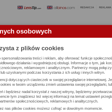
REDAKCJA
REKLAMA
anych osobowych
OBIEKTYWY
LORNETKI
SŁOWNICZEK
RANKINGI
FA
TKI
zysta z plików cookies
 spersonalizowania treści i reklam, aby oferować funkcje społeczno
ton 10x50 - test lornetki
widłowego działania i wygodniejszej obsługi. Informacje o tym, jak ko
cznościowym, reklamowym i analitycznym. Partnerzy mogą połączyć 
ub uzyskanymi podczas korzystania z ich usług i innych witryn.
ncji dotyczących ciasteczek w swojej przeglądarce internetowej. Je
ookies w twoim urządzeniu zmień ustawienia swojej przeglądarki, lu
ień i będziesz nadal korzystał z naszej witryny, będziemy przetwarz
ncie tym znajdziesz też więcej informacji na temat ustawień przegl
artnerów społecznościowych, reklamowych i analitycznych.
zez nas plików cookies możesz cofnąć w dowolnym momencie.