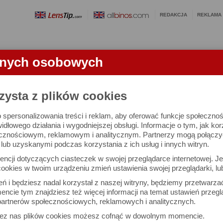
REDAKCJA
REKLAMA
anych osobowych
OBIEKTYWY
LORNETKI
SŁOWNICZEK
RANKINGI
FA
TKI
zysta z plików cookies
 spersonalizowania treści i reklam, aby oferować funkcje społeczno
10x42 - test lornetki
widłowego działania i wygodniejszej obsługi. Informacje o tym, jak ko
cznościowym, reklamowym i analitycznym. Partnerzy mogą połączyć 
ub uzyskanymi podczas korzystania z ich usług i innych witryn.
ncji dotyczących ciasteczek w swojej przeglądarce internetowej. Je
ookies w twoim urządzeniu zmień ustawienia swojej przeglądarki, lu
ień i będziesz nadal korzystał z naszej witryny, będziemy przetwarz
ncie tym znajdziesz też więcej informacji na temat ustawień przegl
artnerów społecznościowych, reklamowych i analitycznych.
zez nas plików cookies możesz cofnąć w dowolnym momencie.