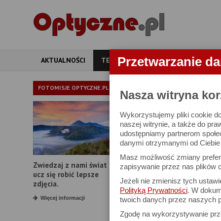
Przetwarzanie d
AKTUALNOŚCI
TESTY
ARTYKUŁY
APARATY
TEST LORNE
FOTOMISJE OPTYCZNE.PL
Nasza witryna kor
Wykorzystujemy pliki cookie do
Vixen Apex Pro 
naszej witrynie, a także do pra
udostępniamy partnerom społe
danymi otrzymanymi od Ciebie l
Masz możliwość zmiany prefere
Zwiedzaj z nami świat i
zapisywanie przez nas plików c
ucz się robić lepsze
Jeżeli nie zmienisz tych ustaw
zdjęcia.
Polityką Prywatności
. W dokume
Więcej informacji
twoich danych przez naszych p
Zgodę na wykorzystywanie pr