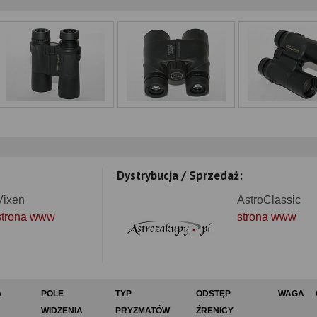
Dystrybucja / Sprzedaż:
Vixen
AstroClassic
strona www
strona www
A
POLE
TYP
ODSTĘP
WAGA
WIDZENIA
PRYZMATÓW
ŹRENICY