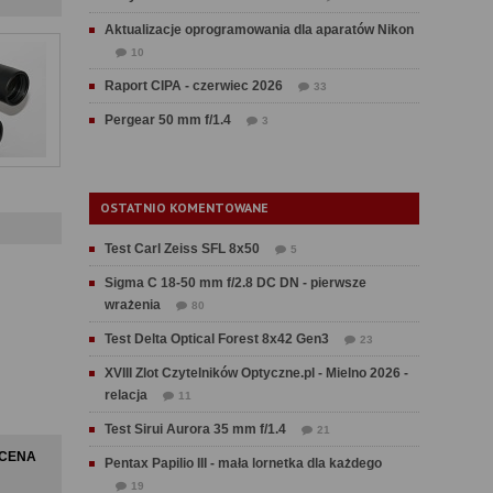
Aktualizacje oprogramowania dla aparatów Nikon
10
Raport CIPA - czerwiec 2026
33
Pergear 50 mm f/1.4
3
OSTATNIO KOMENTOWANE
Test Carl Zeiss SFL 8x50
5
Sigma C 18-50 mm f/2.8 DC DN - pierwsze
wrażenia
80
Test Delta Optical Forest 8x42 Gen3
23
XVIII Zlot Czytelników Optyczne.pl - Mielno 2026 -
relacja
11
Test Sirui Aurora 35 mm f/1.4
21
CENA
Pentax Papilio III - mała lornetka dla każdego
19