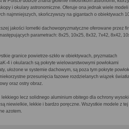
st w Polsce dobrze znana głównie miłośnikom astronomii, którzy
eskopy i okulary astronomiczne. Oferuje ona jednak wiele modeli
ych najmniejszych, skończywszy na gigantach o obiektywach 
ższej jakości lornetki dachowopryzmatyczne oferowane przez fi
następujących parametrach: 8x25, 10x25, 8x32, 7x42, 8x42, 10
tkie granice powietrze-szkło w obiektywach, pryzmatach
aK-4 i okularach są pokryte wielowarstwowymi powłokami
aty, ułożone w systemie dachowym, są poza tym pokryte powło
niekorzystne przesunięcia fazowe rozdzielanych wiązek światła
owy oraz ostry obraz.
 lekkiego lecz solidnego aluminium obitego dla ochrony wysoki
są niewielkie, lekkie i bardzo poręczne. Wszystkie modele z tej 
ne azotem.