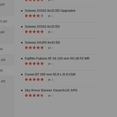
4
 pkt
Svbony SV202 8x32 ED Upgraded
1
.0 pkt
Svbony SV202 8x32 ED
 pkt
1
Svbony SA205 8x42 ED
1
pkt
Fujifilm Fujinon XF 18-120 mm f/4 LM PZ WR
0 pkt
1
pkt
Canon EF 300 mm f/2.8 L IS II USM
3
0 pkt
Sky Rover Banner Cloud 6x32 APO
1