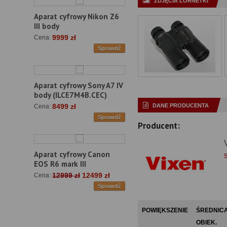
ZDJĘCIA LORNETKI
Aparat cyfrowy Nikon Z6
III body
9999 zł
Cena:
Sprawdź
Aparat cyfrowy Sony A7 IV
body (ILCE7M4B.CEC)
DANE PRODUCENTA
8499 zł
Cena:
Sprawdź
Producent:
Aparat cyfrowy Canon
EOS R6 mark III
12999 zł
12499 zł
Cena:
Sprawdź
POWIĘKSZENIE
ŚREDNIC
OBIEK.