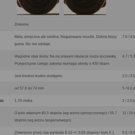
Znikome.
Mała, poręczna ale solidna. Regulowane muszle. Dobrej klasy
7.6 / 8.
guma. Nic nie odstaje.
Wygodne obie śruby. Na na prawym okularze rusza soczewką.
4.7 / 5.
Przejechanie całego zakresu wymaga obrotu o 450 stopni.
Jest średnio trudno dostępne.
2.5 / 3.
od 57.9 do 74 mm
5 / 6.0 
nia
1.70-metra.
2 / 2.0 
O polu własnym 60.5 stopnia (wg wzoru uproszczonego) i 55.7
11 / 20.
stopnia (wg wzoru tangensowego).
Zmierzone przez nas wyniosło 6.10 +\- 0.03 stopnia i było 0.1
5.5 / 8.