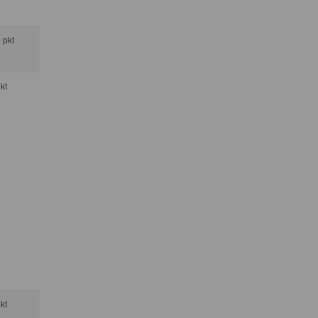
0 pkt
pkt
pkt