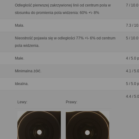
Odległość pierwszej zakrzywionej linii od centrum pola w
7 / 10.0
stosunku do promienia pola widzenia: 60% +\- 8%
Mała.
7.3 / 10
Nieostrość pojawia się w odległości 77% +\- 6% od centrum
5 / 10.0
pola widzenia.
Małe.
4 / 5.0 
Minimalna żółć.
4.1 / 5.
Idealna.
5 / 5.0 
4.4 / 5.
Lewy:
Prawy: