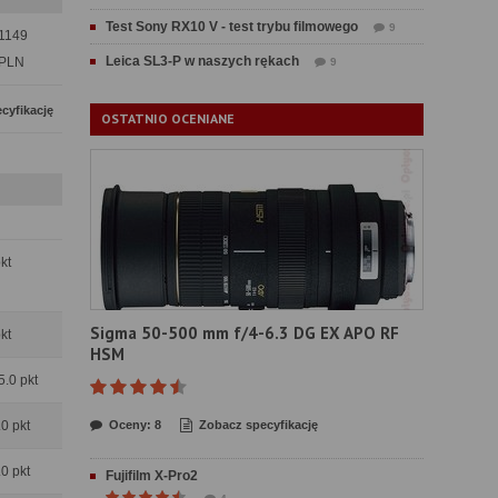
Test Sony RX10 V - test trybu filmowego
9
1149
Leica SL3-P w naszych rękach
PLN
9
cyfikację
OSTATNIO OCENIANE
pkt
Sigma 50-500 mm f/4-6.3 DG EX APO RF
pkt
HSM
5.0 pkt
.0 pkt
Oceny: 8
Zobacz specyfikację
.0 pkt
Fujifilm X-Pro2