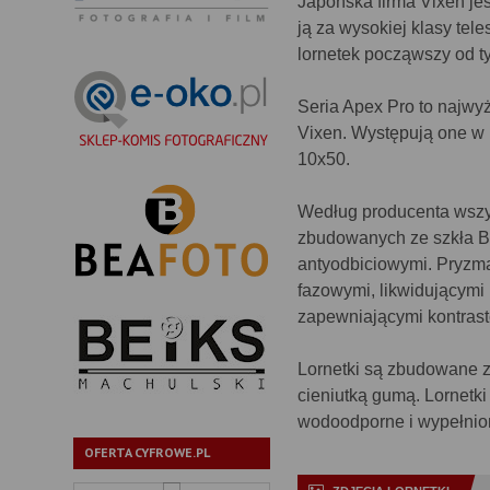
Japońska firma Vixen je
ją za wysokiej klasy tel
lornetek począwszy od t
Seria Apex Pro to najwy
Vixen. Występują one w 
10x50.
Według producenta wszys
zbudowanych ze szkła B
antyodbiciowymi. Pryzm
fazowymi, likwidującymi 
zapewniającymi kontrast
Lornetki są zbudowane z
cieniutką gumą. Lornetki 
wodoodporne i wypełnio
OFERTA CYFROWE.PL