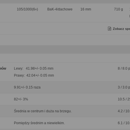
105/1000(6
)
BaK-4/dachowe
16 mm
710 g
o
Zobacz spe
ywów
Lewy: 41.98+/- 0.05 mm
8 / 8.0 
Prawy: 42.04+/- 0.05 mm
9.91+/- 0.15 raza
3 / 3.0 
82+/- 3%
10.5 / 2
Średnia w centrum i duża na brzegu.
4.2 / 10
Pomiędzy średnim a niewielkim.
6.1 / 10