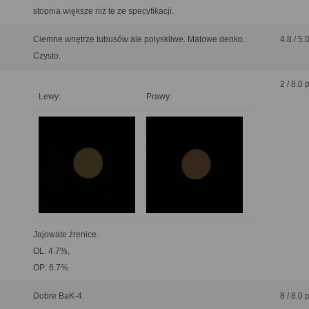
stopnia większe niż te ze specyfikacji.
Ciemne wnętrze tubusów ale połyskliwe. Matowe denko.
4.8 / 5.
Czysto.
2 / 8.0 
Lewy:
Prawy:
Jajowate źrenice.
OL: 4.7%,
OP: 6.7%
Dobre BaK-4.
8 / 8.0 