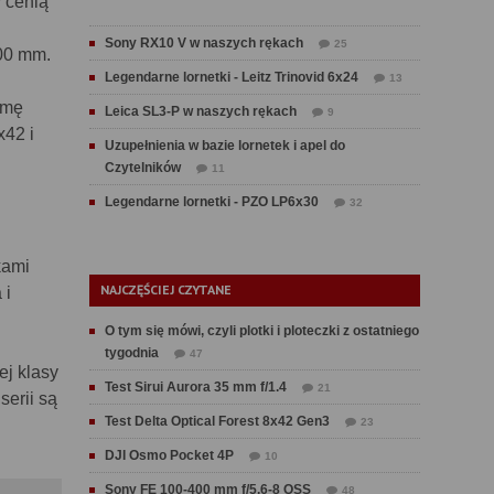
 cenią
Sony RX10 V w naszych rękach
25
100 mm.
Legendarne lornetki - Leitz Trinovid 6x24
13
rmę
Leica SL3-P w naszych rękach
9
x42 i
Uzupełnienia w bazie lornetek i apel do
Czytelników
11
Legendarne lornetki - PZO LP6x30
32
kami
NAJCZĘŚCIEJ CZYTANE
 i
O tym się mówi, czyli plotki i ploteczki z ostatniego
tygodnia
47
ej klasy
Test Sirui Aurora 35 mm f/1.4
21
serii są
Test Delta Optical Forest 8x42 Gen3
23
DJI Osmo Pocket 4P
10
Sony FE 100-400 mm f/5.6-8 OSS
48