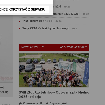
Test Sirui Aurora 35 mm f/1.4
21
CHCĘ KORZYSTAĆ Z SERWISU
Test Swarovski CL Companion 8x30 (2026)
22
Test Fujifilm GFX 100 II
76
Sony RX10 V - test trybu filmowego
9
NOWE ARTYKUŁY
WSZYSTKIE ARTYKUŁY
kuj
XVIII Zlot Czytelników Optyczne.pl - Mielno
iel się
2026 - relacja
Komentarze: 11
Czytaj artykuł