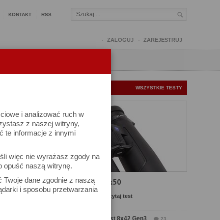
KONTAKT
RSS
ZALOGUJ
ZAREJESTRUJ
Q
FORUM
FOTOMISJE
NOWE TESTY
WSZYSTKIE TESTY
ściowe i analizować ruch w
rzystasz z naszej witryny,
te informacje z innymi
śli więc nie wyrażasz zgody na
b opuść naszą witrynę.
ać Twoje dane zgodnie z naszą
Test Carl Zeiss SFL 8x50
ądarki i sposobu przetwarzania
Komentarze: 5
Czytaj test
Test Delta Optical Forest 8x42 Gen3
23