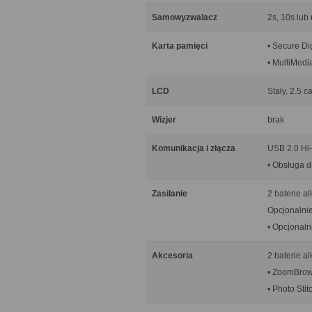
Samowyzwalacz
2s, 10s lub
Karta pamięci
• Secure D
• MultiMed
LCD
Stały, 2.5 
Wizjer
brak
Komunikacja i złącza
USB 2.0 Hi-
• Obsługa d
Zasilanie
2 baterie a
Opcjonalnie
• Opcjonaln
Akcesoria
2 baterie a
• ZoomBrow
• Photo Stit