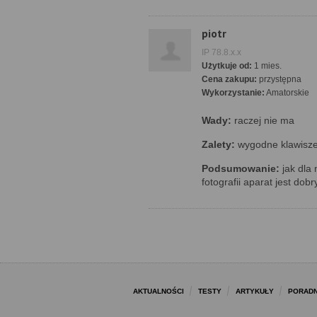
piotr
IP 78.8.x.x
Użytkuje od:
1 mies.
Cena zakupu:
przystępna
Wykorzystanie:
Amatorskie
Wady:
raczej nie ma
Zalety:
wygodne klawisze
Podsumowanie:
jak dla
fotografii aparat jest dobr
AKTUALNOŚCI
TESTY
ARTYKUŁY
PORADN