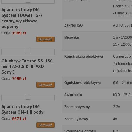
Rodzaje JP
Aparat cyfrowy OM
• Filmy: AV
System TOUGH TG-7
czarny, wyjątkowo
Zakres ISO
AUTO, 80, 1
odporny
1989 zł
Cena:
Migawka
1 s - 1/2000
Sprawdź
15 - 1/2000
Konstrukcja obiektywu
Canon zoo
Obiektyw Tamron 35-150
7 elementó
mm f/2-2.8 DI III VXD
(1 jednostr
Sony E
7099 zł
Cena:
Ogniskowa obiektywu
6.6 – 21.6 
Sprawdź
Światłosiła
f/3.0 – f/5.8
Aparat cyfrowy OM
Zoom optyczny
3.3x
System OM-1 II body
9671 zł
Cena:
Zoom cyfrowy
4x
Sprawdź
Stabilizacja obrazu
Nie