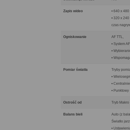
Zapis wideo
• 640 x 480
• 320 x 240
czas nagry
Ogniskowanie
AF TTL,
• System AF
• Wybierani
• Wspomag
Pomiar światła
Tryby pomia
• Wieloseg
• Centralni
• Punktowy 
Ostrość od
Tryb Makro 
Balans bieli
Auto (z bal
Światło jar
• Ustawieni