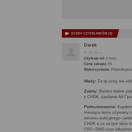
OCENY CZYTELNIKÓW (3)
Darek
IP 78.10.x.x
Użytkuje od:
3 mies.
Cena zakupu:
95
Wykorzystanie:
Półprofesjon
Wady:
Za tę cenę nie wi
Zalety:
Bardzo dobre zdję
z CHDK, zasilanie AA \"pal
Podsumowanie:
Kupiłem 
miesiące temu używany za
serwisu aukcyjnego i jes
CHDK a co za tym idzie t
CR2 i DNG oraz kilkadzies