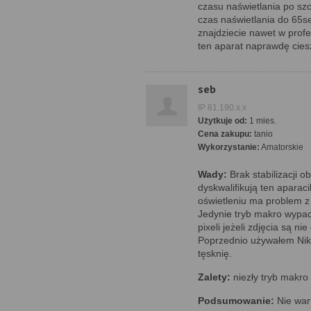
czasu naświetlania po sz
czas naświetlania do 65se
znajdziecie nawet w profe
ten aparat naprawdę ciesz
seb
IP 81.190.x.x
Użytkuje od:
1 mies.
Cena zakupu:
tanio
Wykorzystanie:
Amatorskie
Wady:
Brak stabilizacji o
dyskwalifikują ten aparac
oświetleniu ma problem z 
Jedynie tryb makro wypa
pixeli jeżeli zdjęcia są n
Poprzednio używałem Nik
tęsknię.
Zalety:
niezły tryb makro 
Podsumowanie:
Nie war