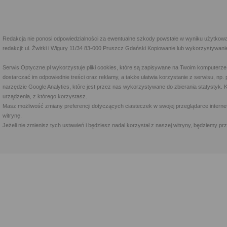
Redakcja nie ponosi odpowiedzialności za ewentualne szkody powstałe w wyniku użytkowa
redakcji: ul. Żwirki i Wigury 11/34 83-000 Pruszcz Gdański Kopiowanie lub wykorzystywan
Serwis Optyczne.pl wykorzystuje pliki cookies, które są zapisywane na Twoim komputerze
dostarczać im odpowiednie treści oraz reklamy, a także ułatwia korzystanie z serwisu, 
narzędzie Google Analytics, które jest przez nas wykorzystywane do zbierania statystyk. 
urządzenia, z którego korzystasz.
Masz możliwość zmiany preferencji dotyczących ciasteczek w swojej przeglądarce internet
witrynę.
Jeżeli nie zmienisz tych ustawień i będziesz nadal korzystał z naszej witryny, będziemy 