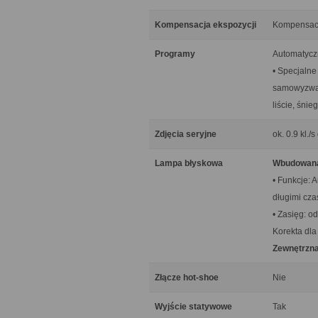
Kompensacja ekspozycji
Kompensacja
Programy
Automatyczn
• Specjalne
samowyzwala
liście, śni
Zdjęcia seryjne
ok. 0.9 kl./
Lampa błyskowa
Wbudowan
• Funkcje: 
długimi cz
• Zasięg: od
Korekta dla
Zewnętrzna
Złącze hot-shoe
Nie
Wyjście statywowe
Tak