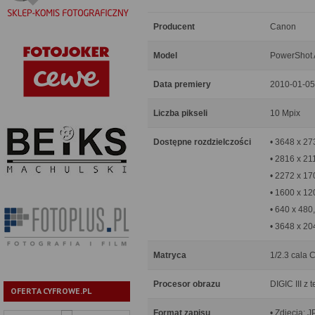
Producent
Canon
Model
PowerShot
Data premiery
2010-01-05
Liczba pikseli
10 Mpix
Dostępne rozdzielczości
• 3648 x 27
• 2816 x 21
• 2272 x 17
• 1600 x 12
• 640 x 480,
• 3648 x 20
Matryca
1/2.3 cala 
Procesor obrazu
DIGIC III z
OFERTA CYFROWE.PL
Format zapisu
• Zdjęcia: 