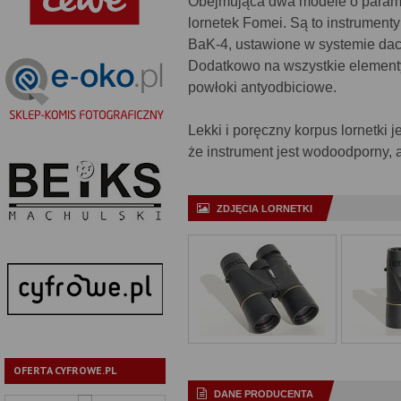
Obejmująca dwa modele o parametr
lornetek Fomei. Są to instrumen
BaK-4, ustawione w systemie da
Dodatkowo na wszystkie element
powłoki antyodbiciowe.
Lekki i poręczny korpus lornetki 
że instrument jest wodoodporny,
ZDJĘCIA LORNETKI
OFERTA CYFROWE.PL
DANE PRODUCENTA