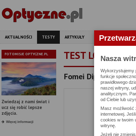
Przetwar
AKTUALNOŚCI
TESTY
ARTYKUŁY
APARATY
OBIEKT
TEST LORNETKI
FOTOMISJE OPTYCZNE.PL
Nasza wit
Wykorzystujemy pl
Fomei Diplomat 10x42
funkcje społeczno
prawidłowego dzia
naszej witryny, 
analitycznym. Pa
od Ciebie lub uzy
Zwiedzaj z nami świat i
ucz się robić lepsze
Masz możliwość z
zdjęcia.
internetowej. Jeś
cookies w twoim u
Więcej informacji
witrynę.
Jeżeli nie zmienis