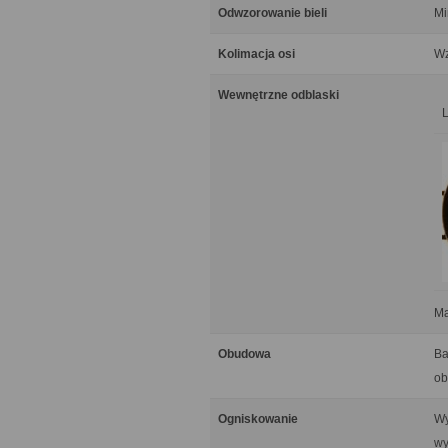
Odwzorowanie bieli
Mi
Kolimacja osi
Wz
Wewnętrzne odblaski
Ma
Obudowa
Ba
ob
Ogniskowanie
Wy
wy