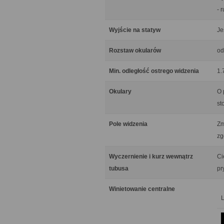
- 
Wyjście na statyw
Je
Rozstaw okularów
od
Min. odległość ostrego widzenia
1.
Okulary
O 
st
Pole widzenia
Zm
zg
Wyczernienie i kurz wewnątrz
Ci
tubusa
pr
Winietowanie centralne