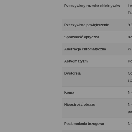
Rzeczywisty rozmiar obiektywów
Le
Pr
Rzeczywiste powiększenie
9.
Sprawność optyczna
82
Aberracja chromatyczna
W 
Astygmatyzm
Ko
Dystorsja
Od
st
Koma
Ni
Nieostrość obrazu
Ni
po
Pociemnienie brzegowe
Ni