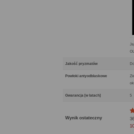
Ja
OL
Jakość pryzmatów
Do
Powłoki antyodblaskowe
Zi
ok
Gwarancja [w latach]
5
Wynik ostateczny
3
1