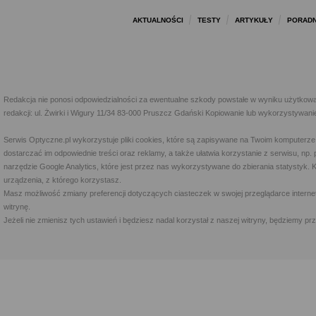
AKTUALNOŚCI
TESTY
ARTYKUŁY
PORADN
Redakcja nie ponosi odpowiedzialności za ewentualne szkody powstałe w wyniku użytkowa
redakcji: ul. Żwirki i Wigury 11/34 83-000 Pruszcz Gdański Kopiowanie lub wykorzystywan
Serwis Optyczne.pl wykorzystuje pliki cookies, które są zapisywane na Twoim komputerze
dostarczać im odpowiednie treści oraz reklamy, a także ułatwia korzystanie z serwisu, 
narzędzie Google Analytics, które jest przez nas wykorzystywane do zbierania statystyk. 
urządzenia, z którego korzystasz.
Masz możliwość zmiany preferencji dotyczących ciasteczek w swojej przeglądarce internet
witrynę.
Jeżeli nie zmienisz tych ustawień i będziesz nadal korzystał z naszej witryny, będziemy 