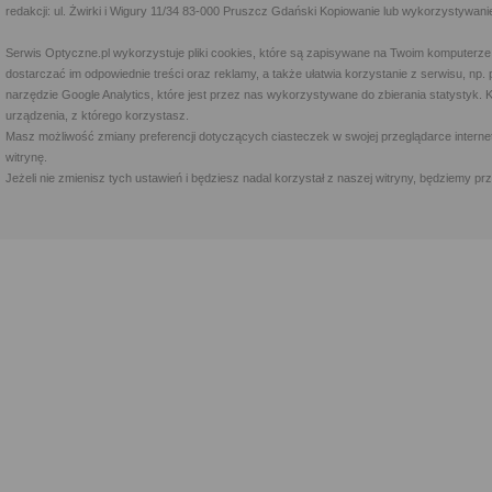
redakcji: ul. Żwirki i Wigury 11/34 83-000 Pruszcz Gdański Kopiowanie lub wykorzystywan
Serwis Optyczne.pl wykorzystuje pliki cookies, które są zapisywane na Twoim komputerze
dostarczać im odpowiednie treści oraz reklamy, a także ułatwia korzystanie z serwisu, 
narzędzie Google Analytics, które jest przez nas wykorzystywane do zbierania statystyk. 
urządzenia, z którego korzystasz.
Masz możliwość zmiany preferencji dotyczących ciasteczek w swojej przeglądarce internet
witrynę.
Jeżeli nie zmienisz tych ustawień i będziesz nadal korzystał z naszej witryny, będziemy 