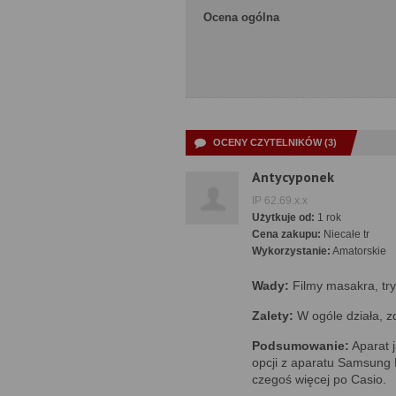
Ocena ogólna
OCENY CZYTELNIKÓW (3)
Antycyponek
IP 62.69.x.x
Użytkuje od:
1 rok
Cena zakupu:
Niecałe tr
Wykorzystanie:
Amatorskie
Wady:
Filmy masakra, tryb
Zalety:
W ogóle działa, zd
Podsumowanie:
Aparat j
opcji z aparatu Samsung
czegoś więcej po Casio.