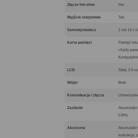
Złącze hot-shoe
Nie
Wyjście statywowe
Tak
Samowyzwalacz
2 lub 10 s l
Karta pamięci
Pamięć wb
• Karty pam
Kompatybiln
LCD
Stały, 3.0-
Wizjer
Brak
Komunikacja i złącza
Uniwersaln
Zasilanie
Akumulator
CIPA)
Akcesoria
Akumulator 
instrukcja,