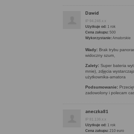
Dawid
IP 94.246.x.x
Użytkuje od:
1 rok
Cena zakupu:
500
Wykorzystanie:
Amatorskie
Wady:
Brak trybu panora
widoczny szum,
Zalety:
Super bateria wyt
mnie), zdjęcia wystarczaj
użytkownika-amatora
Podsumowanie:
Przecięt
zadowolony i polecam cas
aneczka81
IP 81.136.x.x
Użytkuje od:
1 rok
Cena zakupu:
210 euro