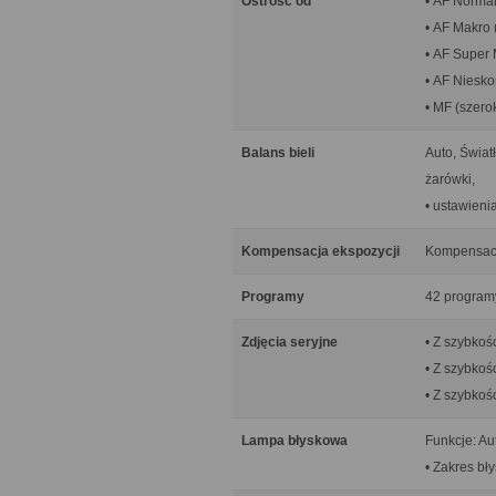
Ostrość od
• AF Normal
• AF Makro 
• AF Super 
• AF Niesk
• MF (szero
Balans bieli
Auto, Świat
żarówki,
• ustawieni
Kompensacja ekspozycji
Kompensacja
Programy
42 program
Zdjęcia seryjne
• Z szybkoś
• Z szybkoś
• Z szybkoś
Lampa błyskowa
Funkcje: Au
• Zakres bły