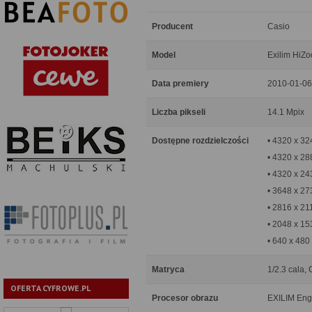
Producent
Casio
Model
Exilim HiZ
Data premiery
2010-01-06
Liczba pikseli
14.1 Mpix
Dostępne rozdzielczości
• 4320 x 32
• 4320 x 28
• 4320 x 24
• 3648 x 27
• 2816 x 21
• 2048 x 15
• 640 x 480
Matryca
1/2.3 cala, 
OFERTA CYFROWE.PL
Procesor obrazu
EXILIM Eng