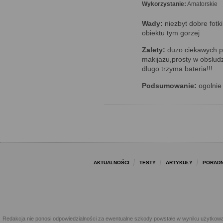
Wykorzystanie:
Amatorskie
Wady:
niezbyt dobre fotki
obiektu tym gorzej
Zalety:
duzo ciekawych p
makijazu,prosty w obsludz
dlugo trzyma bateria!!!
Podsumowanie:
ogolnie 
AKTUALNOŚCI
TESTY
ARTYKUŁY
PORADN
Redakcja nie ponosi odpowiedzialności za ewentualne szkody powstałe w wyniku użytkowa