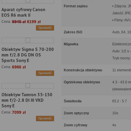
Format zapisu
• Zdjęcia: 
Aparat cyfrowy Canon
Jakość JPE
EOS R6 mark II
• Filmy: A
8945 zł
8199 zł
Cena:
Sprawdź
Zakres ISO
Auto, 64, 1
Migawka
Elektronic
Obiektyw Sigma S 70-200
Auto: 1/2 s 
mm f/2.8 DG DN OS
Tryb nocny:
Sports Sony E
6986 zł
Cena:
Konstrukcja obiektywu
11 element
Sprawdź
Ogniskowa obiektywu
4.3 - 43.0 
(ekwiwalent
Obiektyw Tamron 35-150
mm f/2-2.8 DI III VXD
Światłosiła
f/3.2 - 5.7
Sony E
7099 zł
Cena:
Zoom optyczny
10x
Sprawdź
Zoom cyfrowy
4x