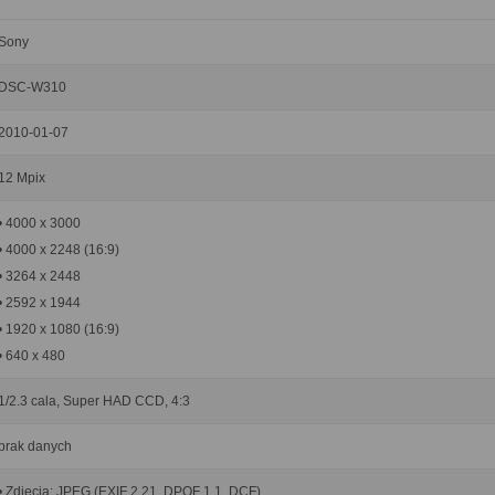
Sony
DSC-W310
2010-01-07
12 Mpix
• 4000 x 3000
• 4000 x 2248 (16:9)
• 3264 x 2448
• 2592 x 1944
• 1920 x 1080 (16:9)
• 640 x 480
1/2.3 cala, Super HAD CCD, 4:3
brak danych
• Zdjęcia: JPEG (EXIF 2.21, DPOF 1.1, DCF)