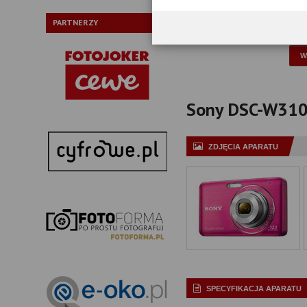
Typ:
PARTNERZY
P
Sony DSC-W310 -
ZDJĘCIA APARATU
SPECYFIKACJA APARATU