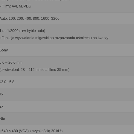
• Filmy: AVI, MJPEG
Auto, 100, 200, 400, 800, 1600, 3200
1 s - 1/2000 s (w trybie auto)
• Funkcja wyzwalania migawki po rozpoznaniu uśmiechu na twarzy
Sony
5.0 – 20.0 mm
(ekwiwalent: 28 – 112 mm dla filmu 35 mm)
f/3.0 - 5.8
4x
2x
Nie
• 640 × 480 (VGA) z szybkością 30 kl./s