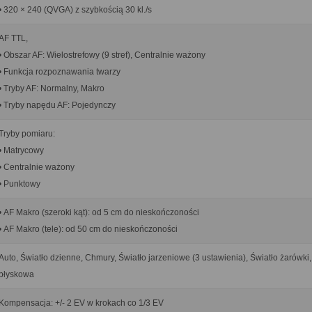
• 320 × 240 (QVGA) z szybkością 30 kl./s
AF TTL,
• Obszar AF: Wielostrefowy (9 stref), Centralnie ważony
• Funkcja rozpoznawania twarzy
• Tryby AF: Normalny, Makro
• Tryby napędu AF: Pojedynczy
Tryby pomiaru:
• Matrycowy
• Centralnie ważony
• Punktowy
• AF Makro (szeroki kąt): od 5 cm do nieskończoności
• AF Makro (tele): od 50 cm do nieskończoności
Auto, Światło dzienne, Chmury, Światło jarzeniowe (3 ustawienia), Światło żarówk
błyskowa
Kompensacja: +/- 2 EV w krokach co 1/3 EV