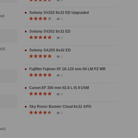
4
Svbony SV202 8x32 ED Upgraded
pod
1
Svbony SV202 8x32 ED
1
cji,
Svbony SA205 8x42 ED
1
Fujifilm Fujinon XF 18-120 mm f/4 LM PZ WR
1
Canon EF 300 mm f/2.8 L IS II USM
3
Sky Rover Banner Cloud 6x32 APO
1
uo)