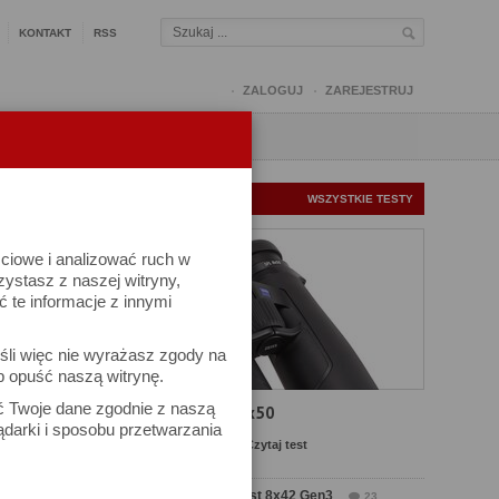
KONTAKT
RSS
ZALOGUJ
ZAREJESTRUJ
Q
FORUM
FOTOMISJE
NOWE TESTY
WSZYSTKIE TESTY
ściowe i analizować ruch w
rzystasz z naszej witryny,
te informacje z innymi
śli więc nie wyrażasz zgody na
b opuść naszą witrynę.
ów
ać Twoje dane zgodnie z naszą
Test Carl Zeiss SFL 8x50
ądarki i sposobu przetwarzania
Komentarze: 13
Czytaj test
Test Delta Optical Forest 8x42 Gen3
23