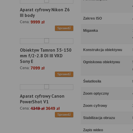
Aparat cyfrowy Nikon Z6
III body
Zakres ISO
9999 zł
Cena:
Sprawdź
Migawka
Obiektyw Tamron 35-150
Konstrukcja obiektywu
mm f/2-2.8 DI III VXD
Sony E
Ogniskowa obiektywu
7099 zł
Cena:
Sprawdź
Światłosiła
Zoom optyczny
Aparat cyfrowy Canon
PowerShot V1
Zoom cyfrowy
4349 zł
3649 zł
Cena:
Sprawdź
Stabilizacja obrazu
Zapis wideo