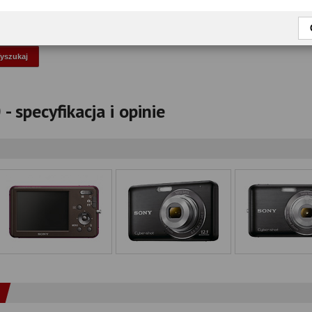
okaż tylko przetestowane modele
 specyfikacja i opinie