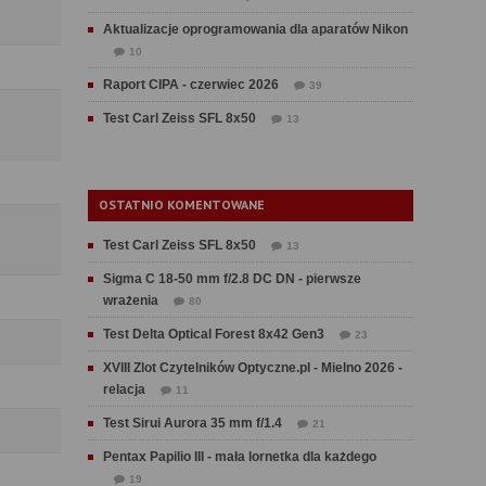
Aktualizacje oprogramowania dla aparatów Nikon
10
Raport CIPA - czerwiec 2026
39
Test Carl Zeiss SFL 8x50
13
OSTATNIO KOMENTOWANE
Test Carl Zeiss SFL 8x50
13
Sigma C 18-50 mm f/2.8 DC DN - pierwsze
wrażenia
80
Test Delta Optical Forest 8x42 Gen3
23
XVIII Zlot Czytelników Optyczne.pl - Mielno 2026 -
relacja
11
Test Sirui Aurora 35 mm f/1.4
21
Pentax Papilio III - mała lornetka dla każdego
19