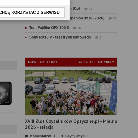
Test Sirui Aurora 35 mm f/1.4
21
CHCĘ KORZYSTAĆ Z SERWISU
Test Swarovski CL Companion 8x30 (2026)
22
Test Fujifilm GFX 100 II
76
Sony RX10 V - test trybu filmowego
9
NOWE ARTYKUŁY
WSZYSTKIE ARTYKUŁY
XVIII Zlot Czytelników Optyczne.pl - Mielno
2026 - relacja
Komentarze: 11
Czytaj artykuł