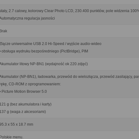
stały, 2.7 calowy, kolorowy Clear Photo LCD, 230.400 punktów, pole widzenia 100
Automatyczna regulacja jasności
Brak
Złącze uniwersalne USB 2.0 Hi-Speed / wyjście audio-wideo
• obsługa wydruku bezpośredniego (PictBridge), PIM
Akumulator litowy NP-BN1 (wydajność ok 220 zdjęć)
Akumulator (NP-BN1), ładowarka, przewód do wielozłącza, przewód zasilający, pa
rękę, CD-ROM z oprogramowaniem:
• Picture Motion Browser 5.0
121 g (bez akumulatora i karty)
137 g (waga z akcesoriami)
95.3 x 55 x 18.7 mm
Polskie menu.