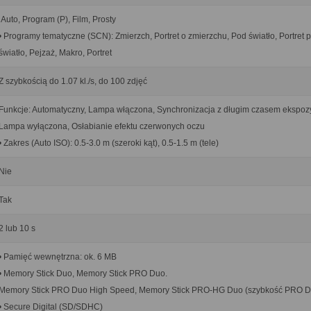
iAuto, Program (P), Film, Prosty
• Programy tematyczne (SCN): Zmierzch, Portret o zmierzchu, Pod światło, Portret 
światło, Pejzaż, Makro, Portret
Z szybkością do 1.07 kl./s, do 100 zdjęć
Funkcje: Automatyczny, Lampa włączona, Synchronizacja z długim czasem ekspozy
Lampa wyłączona, Osłabianie efektu czerwonych oczu
• Zakres (Auto ISO): 0.5-3.0 m (szeroki kąt), 0.5-1.5 m (tele)
Nie
Tak
2 lub 10 s
• Pamięć wewnętrzna: ok. 6 MB
• Memory Stick Duo, Memory Stick PRO Duo.
Memory Stick PRO Duo High Speed, Memory Stick PRO-HG Duo (szybkość PRO D
• Secure Digital (SD/SDHC)