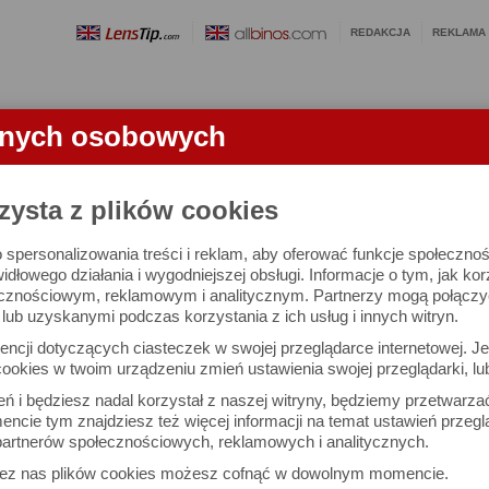
REDAKCJA
REKLAMA
anych osobowych
OBIEKTYWY
LORNETKI
SŁOWNICZEK
RANKINGI
FA
zysta z plików cookies
 spersonalizowania treści i reklam, aby oferować funkcje społeczno
e się 2455 aparatów i 10741 ocen.
widłowego działania i wygodniejszej obsługi. Informacje o tym, jak ko
cznościowym, reklamowym i analitycznym. Partnerzy mogą połączyć 
ub uzyskanymi podczas korzystania z ich usług i innych witryn.
 interesujące Cię parametry
ncji dotyczących ciasteczek w swojej przeglądarce internetowej. Je
Możesz też zrobić
ookies w twoim urządzeniu zmień ustawienia swojej przeglądarki, lu
własne porównanie aparat
ień i będziesz nadal korzystał z naszej witryny, będziemy przetwarz
ncie tym znajdziesz też więcej informacji na temat ustawień przegl
artnerów społecznościowych, reklamowych i analitycznych.
Porównaj aparaty
zez nas plików cookies możesz cofnąć w dowolnym momencie.