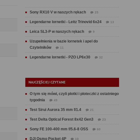
Sony RX10 V w naszych rękach
25
Legendarne lornetki - Leitz Trinovid 6x24
13
Leica SL3-P w naszych rękach
9
Uzupełnienia w bazie lornetek i apel do
Czytelników
11
Legendarne lornetki - PZO LP6x30
32
NAJCZĘŚCIEJ CZYTANE
O tym się mówi, czyli plotki i ploteczki z ostatniego
tygodnia
49
Test Sirui Aurora 35 mm f/1.4
21
Test Delta Optical Forest 8x42 Gen3
23
Sony FE 100-400 mm f/5.6-8 OSS
60
DJI Osmo Pocket 4P
10