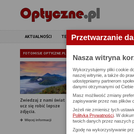
Przetwarzanie d
AKTUALNOŚCI
TESTY
ARTYKUŁY
APARATY
APARATY
FOTOMISJE OPTYCZNE.PL
Nasza witryna kor
Wykorzystujemy pliki cookie do
W bazie znajduj
naszej witrynie, a także do pra
udostępniamy partnerom społe
danymi otrzymanymi od Ciebie l
Proszę podać
Masz możliwość zmiany prefere
Zwiedzaj z nami świat i
Producent:
zapisywanie przez nas plików c
ucz się robić lepsze
Jeżeli nie zmienisz tych ustaw
Model:
zdjęcia.
Polityką Prywatności
. W dokume
Rozdzielczość:
Więcej informacji
twoich danych przez naszych p
Zgodę na wykorzystywanie pr
Zoom optyczny: