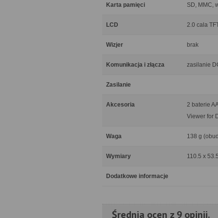
Karta pamięci
SD, MMC, 
LCD
2.0 cala TF
Wizjer
brak
Komunikacja i złącza
zasilanie 
Zasilanie
Akcesoria
2 baterie 
Viewer for 
Waga
138 g (obud
Wymiary
110.5 x 53.
Dodatkowe informacje
Średnia ocen z 9 opinii.