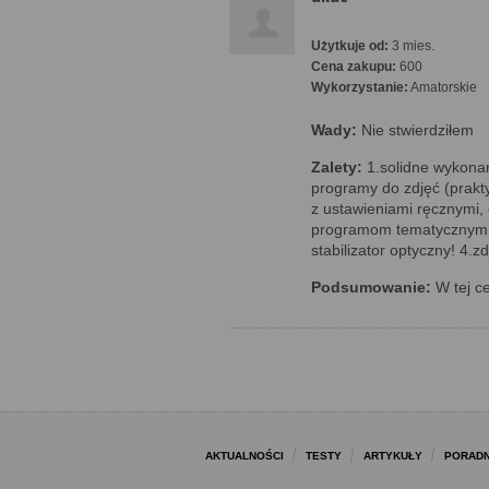
Użytkuje od:
3 mies.
Cena zakupu:
600
Wykorzystanie:
Amatorskie
Wady:
Nie stwierdziłem
Zalety:
1.solidne wykonan
programy do zdjęć (prakt
z ustawieniami ręcznymi,
programom tematycznym.
stabilizator optyczny! 4.z
Podsumowanie:
W tej c
AKTUALNOŚCI
TESTY
ARTYKUŁY
PORADN