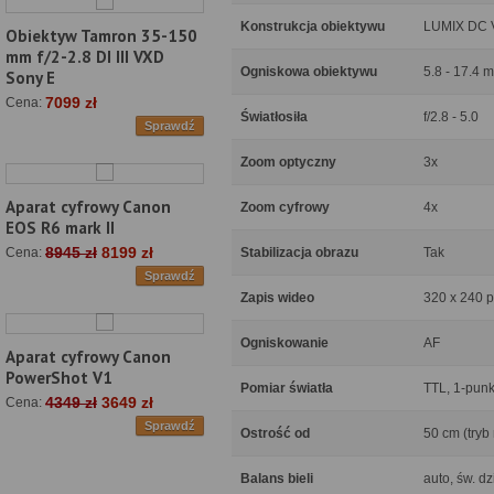
Konstrukcja obiektywu
LUMIX DC V
Obiektyw Tamron 35-150
mm f/2-2.8 DI III VXD
Ogniskowa obiektywu
5.8 - 17.4 
Sony E
7099 zł
Cena:
Światłosiła
f/2.8 - 5.0
Sprawdź
Zoom optyczny
3x
Aparat cyfrowy Canon
Zoom cyfrowy
4x
EOS R6 mark II
8945 zł
8199 zł
Stabilizacja obrazu
Tak
Cena:
Sprawdź
Zapis wideo
320 x 240 pik
Ogniskowanie
AF
Aparat cyfrowy Canon
PowerShot V1
Pomiar światła
TTL, 1-pun
4349 zł
3649 zł
Cena:
Sprawdź
Ostrość od
50 cm (tryb
Balans bieli
auto, św. d