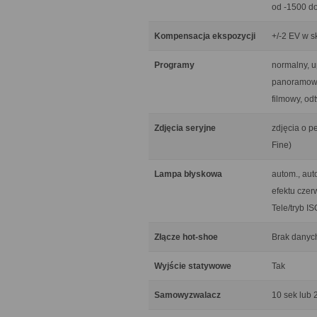
od -1500 d
Kompensacja ekspozycji
+/-2 EV w s
Programy
normalny, u
panoramowan
filmowy, od
Zdjęcia seryjne
zdjęcia o pe
Fine)
Lampa błyskowa
autom., aut
efektu czer
Tele/tryb I
Złącze hot-shoe
Brak danyc
Wyjście statywowe
Tak
Samowyzwalacz
10 sek lub 