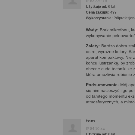
IP 83.230.x.x
Użytkuje od:
6 lat
Cena zakupu:
499
Wykorzystanie:
Półprofesjon
Wady:
Brak mikrofonu, kt
wykonywanie pełnowartoś
Zalety:
Bardzo dobra stab
ostre, wyraźne kolory. Ba
aparat kompaktowy. Nie 
końcu lustrzankę, by zrobi
obecne cuda techniki ze z
która umożliwia robienie 
Podsumowanie:
Mój apar
się nim nacieszyć i go po
od tamtego momentu eksp
atmosferycznych, a mimo 
tom
IP 84.10.x.x
Użytkuje od:
6 lat