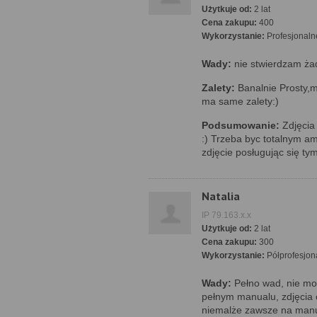
Użytkuje od:
2 lat
Cena zakupu:
400
Wykorzystanie:
Profesjonaln
Wady:
nie stwierdzam ża
Zalety:
Banalnie Prosty,m
ma same zalety:)
Podsumowanie:
Zdjęcia 
:) Trzeba byc totalnym 
zdjęcie posługując się ty
Natalia
IP 79.163.x.x
Użytkuje od:
2 lat
Cena zakupu:
300
Wykorzystanie:
Półprofesjon
Wady:
Pełno wad, nie mo
pełnym manualu, zdjęcia 
niemalże zawsze na manu