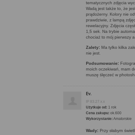
tematycznych zdjęcia wyc
Wadą jest także to, że jes
prądożerny. Kolory nie o
prawdziwie, z lampą zdjęc
rewelacyjny. Zdjęcia częs
1,5 sek. Na trybie autom
chociaż to mój pierwszy a
Zalety:
Ma tylko kilka zal
nie jest.
Podsumowanie:
Fotograf
moich oczekiwań, mam do 
muszę ślęczeć w photosho
Ev.
IP 83.27.x.x
Użytkuje od:
1 rok
Cena zakupu:
ok.600
Wykorzystanie:
Amatorskie
Wady:
Przy słabym świetl