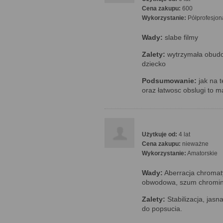
Cena zakupu:
600
Wykorzystanie:
Półprofesjon
Wady:
slabe filmy
Zalety:
wytrzymała obudo
dziecko
Podsumowanie:
jak na t
oraz łatwosc obslugi to m
Użytkuje od:
4 lat
Cena zakupu:
nieważne
Wykorzystanie:
Amatorskie
Wady:
Aberracja chromat
obwodowa, szum chromina
Zalety:
Stabilizacja, jasn
do popsucia.