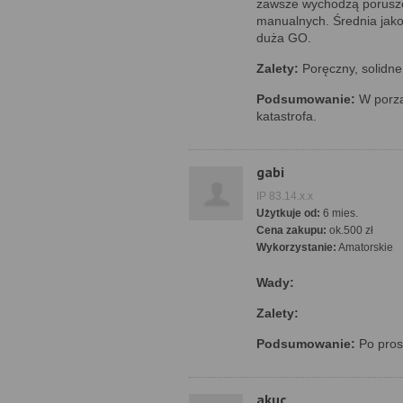
zawsze wychodzą poruszo
manualnych. Średnia jak
duża GO.
Zalety:
Poręczny, solidne
Podsumowanie:
W porzą
katastrofa.
gabi
IP 83.14.x.x
Użytkuje od:
6 mies.
Cena zakupu:
ok.500 zł
Wykorzystanie:
Amatorskie
Wady:
Zalety:
Podsumowanie:
Po pros
akuc