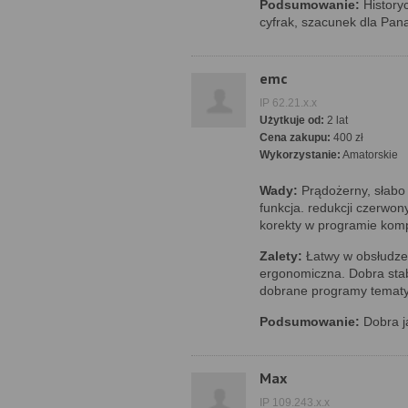
Podsumowanie:
History
cyfrak, szacunek dla Pana
emc
IP 62.21.x.x
Użytkuje od:
2 lat
Cena zakupu:
400 zł
Wykorzystanie:
Amatorskie
Wady:
Prądożerny, słabo 
funkcja. redukcji czerwo
korekty w programie ko
Zalety:
Łatwy w obsłudze
ergonomiczna. Dobra stab
dobrane programy tematycz
Podsumowanie:
Dobra j
Max
IP 109.243.x.x