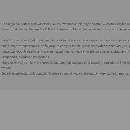
Redakcja nie ponosi odpowiedzialności za ewentualne szkody powstałe w wyniku użytkowa
redakcji: ul. Żwirki i Wigury 11/34 83-000 Pruszcz Gdański Kopiowanie lub wykorzystywan
Serwis Optyczne.pl wykorzystuje pliki cookies, które są zapisywane na Twoim komputerze
dostarczać im odpowiednie treści oraz reklamy, a także ułatwia korzystanie z serwisu, 
narzędzie Google Analytics, które jest przez nas wykorzystywane do zbierania statystyk. 
urządzenia, z którego korzystasz.
Masz możliwość zmiany preferencji dotyczących ciasteczek w swojej przeglądarce internet
witrynę.
Jeżeli nie zmienisz tych ustawień i będziesz nadal korzystał z naszej witryny, będziemy 