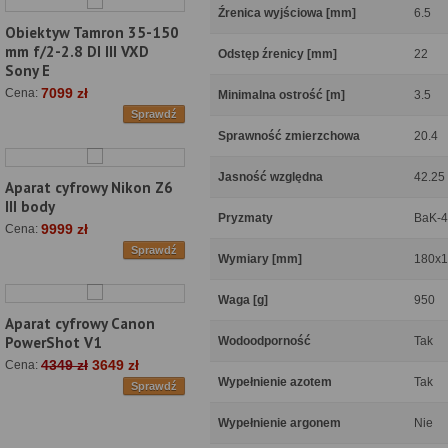
Źrenica wyjściowa [mm]
6.5
Obiektyw Tamron 35-150
mm f/2-2.8 DI III VXD
Odstęp źrenicy [mm]
22
Sony E
7099 zł
Cena:
Minimalna ostrość [m]
3.5
Sprawdź
Sprawność zmierzchowa
20.4
Jasność względna
42.25
Aparat cyfrowy Nikon Z6
III body
Pryzmaty
BaK-4
9999 zł
Cena:
Sprawdź
Wymiary [mm]
180x1
Waga [g]
950
Aparat cyfrowy Canon
PowerShot V1
Wodoodporność
Tak
4349 zł
3649 zł
Cena:
Wypełnienie azotem
Tak
Sprawdź
Wypełnienie argonem
Nie