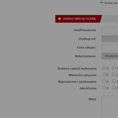
Dodaj sw
DODAJ SWOJĄ OCENĘ
Imię/Pseudonim
Użytkuję od:
Cena zakupu:
Wykorzystanie:
0
Budowa i jakość wykonania
0
Własności optyczne
0
Wyposażenie i użytkowanie
0
Jakość/cena
Wady