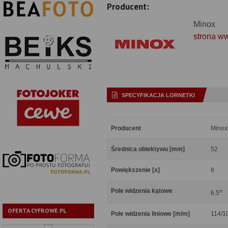
Producent:
Minox
strona w
SPECYFIKACJA LORNETKI
Producent
Minox
Średnica obiektywu [mm]
52
Powiększenie [x]
8
Pole widzenia kątowe
o
6.5
OFERTA CYFROWE.PL
Pole widzenia liniowe [m/m]
114/1