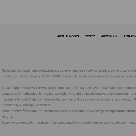
AKTUALNOŚCI
TESTY
ARTYKUŁY
PORADN
Redakcja nie ponosi odpowiedzialności za ewentualne szkody powstałe w wyniku użytkowa
redakcji: ul. Żwirki i Wigury 11/34 83-000 Pruszcz Gdański Kopiowanie lub wykorzystywan
Serwis Optyczne.pl wykorzystuje pliki cookies, które są zapisywane na Twoim komputerze
dostarczać im odpowiednie treści oraz reklamy, a także ułatwia korzystanie z serwisu, 
narzędzie Google Analytics, które jest przez nas wykorzystywane do zbierania statystyk. 
urządzenia, z którego korzystasz.
Masz możliwość zmiany preferencji dotyczących ciasteczek w swojej przeglądarce internet
witrynę.
Jeżeli nie zmienisz tych ustawień i będziesz nadal korzystał z naszej witryny, będziemy 