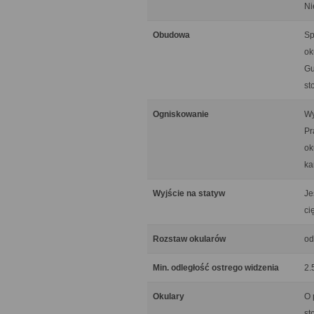
Ni
Obudowa
Sp
ok
Gu
st
Ogniskowanie
Wy
Pr
ok
ka
Wyjście na statyw
Je
ci
Rozstaw okularów
od
Min. odległość ostrego widzenia
2.
Okulary
O 
st