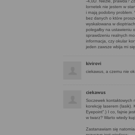
-4,0D. Nieźle, prawda? Z
lornetek nie jestem w sta
i mają podobny problem.
bez danych o które proszę
wyskalowana w dioptriach
polegałby na ustawieniu 
sprawdzeniu realnych moż
informacja, czy okular ko
jeden zawsze wbija mi się
kivirovi
ciekawus, a czemu nie oku
ciekawus
Soczewek kontaktowych 
korekcję laserem (lasik). 
Eyepoint".) I co, fajnie je
w twarz? Warto wtedy k
Zastanawiam się natomias
przyczyn jest wiodąca: