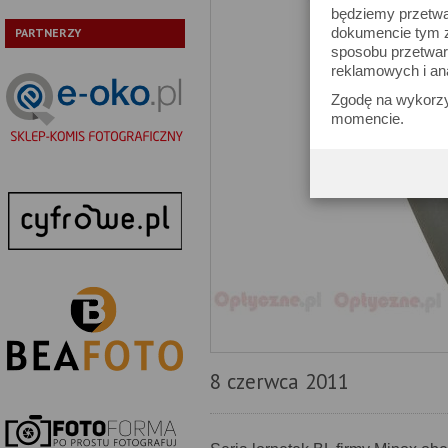
będziemy przetwa
dokumencie tym zn
PARTNERZY
sposobu przetwar
reklamowych i an
Zgodę na wykorzy
momencie.
8 czerwca 2011