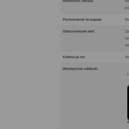
Nieostrość obrazu
Ni
po
Pociemnienie brzegowe
Ni
Odwzorowanie bieli
Za
cz
wi
Kolimacja osi
Id
Wewnętrzne odblaski