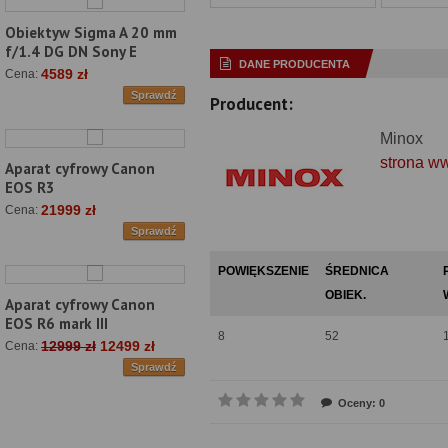
Obiektyw Sigma A 20 mm
f/1.4 DG DN Sony E
DANE PRODUCENTA
4589 zł
Cena:
Sprawdź
Producent:
Minox
strona w
Aparat cyfrowy Canon
EOS R3
21999 zł
Cena:
Sprawdź
POWIĘKSZENIE
ŚREDNICA
OBIEK.
Aparat cyfrowy Canon
EOS R6 mark III
8
52
12999 zł
12499 zł
Cena:
Sprawdź
Oceny: 0