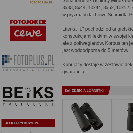
Seria lornetek BL firmy Minox ob
8x33, 8x44, 10x44, 8x52, 10x52,
w pryzmaty dachowe Schmidta-Pe
Literka "L" pochodzi od angielski
konstrukcjami lekkimi w swojej k
ale z poliwęglanów. Korpus ten je
jest wodoodporna do 5 metrów.
Kupujący dostaje w zestawie dekiel
gwarancją.
ZDJĘCIA LORNETKI
OFERTA CYFROWE.PL