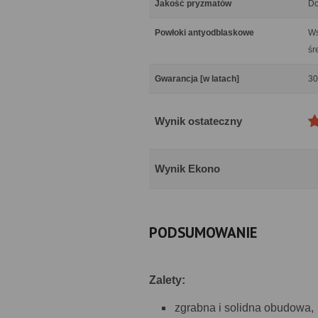
Jakość pryzmatów
Do
Powłoki antyodblaskowe
Ws
śr
Gwarancja [w latach]
30
Wynik ostateczny
Wynik Ekono
PODSUMOWANIE
Zalety:
zgrabna i solidna obudowa,