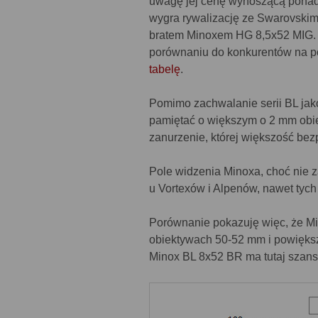
uwagę jej cenę wynoszącą ponad 
wygra rywalizację ze Swarovski
bratem Minoxem HG 8,5x52 MIG. 
porównaniu do konkurentów na 
tabelę
.
Pomimo zachwalanie serii BL jako l
pamiętać o większym o 2 mm obie
zanurzenie, której większość be
Pole widzenia Minoxa, choć nie z
u Vortexów i Alpenów, nawet tych
Porównanie pokazuję więc, że Min
obiektywach 50-52 mm i powiększe
Minox BL 8x52 BR ma tutaj szansę