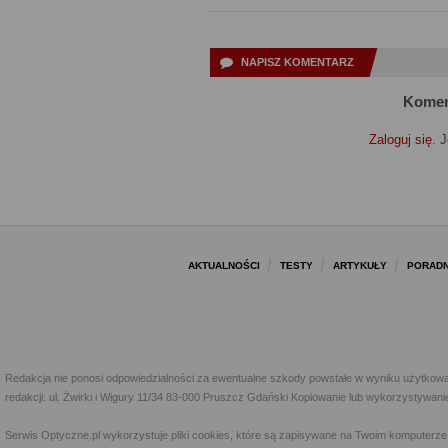
NAPISZ KOMENTARZ
Komen
Zaloguj się
. 
AKTUALNOŚCI
TESTY
ARTYKUŁY
PORADN
Redakcja nie ponosi odpowiedzialności za ewentualne szkody powstałe w wyniku użytkowa
redakcji: ul. Żwirki i Wigury 11/34 83-000 Pruszcz Gdański Kopiowanie lub wykorzystywan
Serwis Optyczne.pl wykorzystuje pliki cookies, które są zapisywane na Twoim komputerze