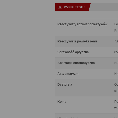
WYNIKI TESTU
Rzeczywisty rozmiar obiektywów
Le
Pr
Rzeczywiste powiększenie
7.
Sprawność optyczna
85
Aberracja chromatyczna
Ni
Astygmatyzm
Ni
Dystorsja
Od
st
Koma
Po
wi