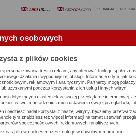
REDAKCJA
REKLAMA
anych osobowych
OBIEKTYWY
LORNETKI
SŁOWNICZEK
RANKINGI
FA
zysta z plików cookies
 spersonalizowania treści i reklam, aby oferować funkcje społeczno
e się 2455 aparatów i 10741 ocen.
widłowego działania i wygodniejszej obsługi. Informacje o tym, jak ko
cznościowym, reklamowym i analitycznym. Partnerzy mogą połączyć 
ub uzyskanymi podczas korzystania z ich usług i innych witryn.
 interesujące Cię parametry
ncji dotyczących ciasteczek w swojej przeglądarce internetowej. Je
Możesz też zrobić
ookies w twoim urządzeniu zmień ustawienia swojej przeglądarki, lu
własne porównanie aparat
ień i będziesz nadal korzystał z naszej witryny, będziemy przetwarz
ncie tym znajdziesz też więcej informacji na temat ustawień przegl
artnerów społecznościowych, reklamowych i analitycznych.
Porównaj aparaty
zez nas plików cookies możesz cofnąć w dowolnym momencie.