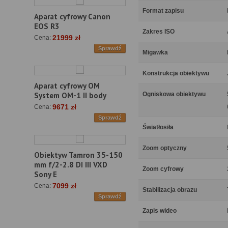
Format zapisu
Aparat cyfrowy Canon
EOS R3
Zakres ISO
21999 zł
Cena:
Sprawdź
Migawka
Konstrukcja obiektywu
Aparat cyfrowy OM
Ogniskowa obiektywu
System OM-1 II body
9671 zł
Cena:
Sprawdź
Światłosiła
Zoom optyczny
Obiektyw Tamron 35-150
mm f/2-2.8 DI III VXD
Zoom cyfrowy
Sony E
7099 zł
Cena:
Stabilizacja obrazu
Sprawdź
Zapis wideo