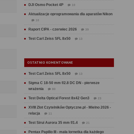
DJI Osmo Pocket 4P
10
Aktualizacje oprogramowania dla aparatów Nikon
10
Raport CIPA - czerwiec 2026
39
Test Carl Zeiss SFL 8x50
13
OSTATNIO KOMENTOWANE
Test Carl Zeiss SFL 8x50
13
Sigma C 18-50 mm f/2.8 DC DN - pierwsze
wrażenia
80
Test Delta Optical Forest 8x42 Gen3
23
XVIII Zlot Czytelników Optyczne.pl - Mielno 2026 -
relacja
11
Test Sirui Aurora 35 mm f/1.4
21
Pentax Papilio III - mała lornetka dla każdego