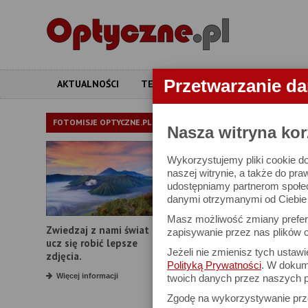
Przetwarzanie d
AKTUALNOŚCI
TESTY
ARTYKUŁY
APARATY
APARATY
FOTOMISJE OPTYCZNE.PL
Nasza witryna kor
Wykorzystujemy pliki cookie do
W bazie znajduj
naszej witrynie, a także do pra
udostępniamy partnerom społe
danymi otrzymanymi od Ciebie l
Proszę podać
Masz możliwość zmiany prefere
Zwiedzaj z nami świat i
Producent:
zapisywanie przez nas plików c
ucz się robić lepsze
Jeżeli nie zmienisz tych ustaw
Model:
zdjęcia.
Polityką Prywatności
. W dokume
Rozdzielczość:
Więcej informacji
twoich danych przez naszych p
Zgodę na wykorzystywanie pr
Zoom optyczny: