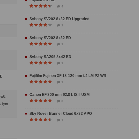
Fujifilm X-Pro2
4
Svbony SV202 8x32 ED Upgraded
1
Svbony SV202 8x32 ED
1
Svbony SA205 8x42 ED
1
Fujifilm Fujinon XF 18-120 mm f/4 LM PZ WR
SB
1
Canon EF 300 mm f/2.8 L IS II USM
-E6,
3
w tym
Sky Rover Banner Cloud 6x32 APO
1