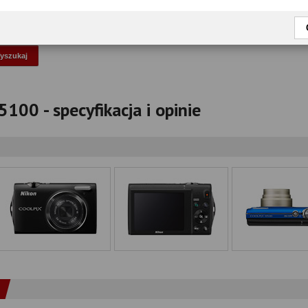
okaż tylko przetestowane modele
100 - specyfikacja i opinie