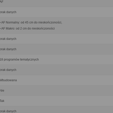
AF
brak danych
• AF Normalny: od 45 cm do nieskończoności,
• AF Makro: od 2 cm do nieskończoności
brak danych
brak danych
18 programów tematycznych
brak danych
Wbudowana
Nie
Tak
brak danych