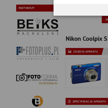
Typ:
PARTNERZY
P
Nikon Coolpix S5
ZDJĘCIA APARATU
SPECYFIKACJA APARATU