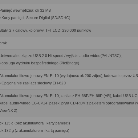
Pamięć wewnętrzna: ok 32 MB
• Karty pamięci: Secure Digital (SD/SDHC)
Stały, 2.7 calowy, kolorowy, TFT LCD, 230 000 punktów
brak
Uniwersalne złącze USB 2.0 Hi-speed / wyjście audio-wideo(PAL/NTSC),
• obsługa wydruku bezpośredniego (PictBridge)
Akumulator litowo-jonowy EN-EL10 (wydajność ok 200 zdjęć), ładowanie przez U
• Opcjonalnie zasilacz sieciowy EH-62D
Akumulator litowo-jonowy EN-EL10, zasilacz EH-68P/EH-68P (AR), kabel USB UC
kabel audio-wideo EG-CP14, pasek, płyta CD-ROM z pakietem oprogramowania (
ViewNX 2)
ok 115 g (bez akumulatora i karty pamięci)
ok 132 g (z akumulatorem i kartą pamięci)