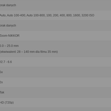
brak danych
Auto, Auto 100-400, Auto 100-800, 100, 200, 400, 800, 1600, 3200 ISO
brak danych
Zoom-NIKKOR
5.0 – 25.0 mm
(ekwiwalent: 28 – 140 mm dla filmu 35 mm)
f/2.7 - 6.6
5x
2x
Tak
HD (720p)