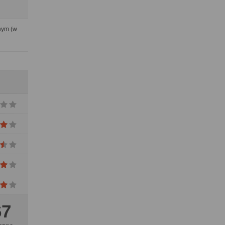
nym (w
67