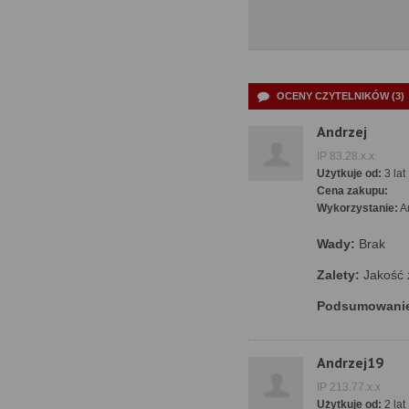
OCENY CZYTELNIKÓW (3)
Andrzej
IP 83.28.x.x
Użytkuje od:
3 lat
Cena zakupu:
Wykorzystanie:
A
Wady:
Brak
Zalety:
Jakość 
Podsumowani
Andrzej19
IP 213.77.x.x
Użytkuje od:
2 lat