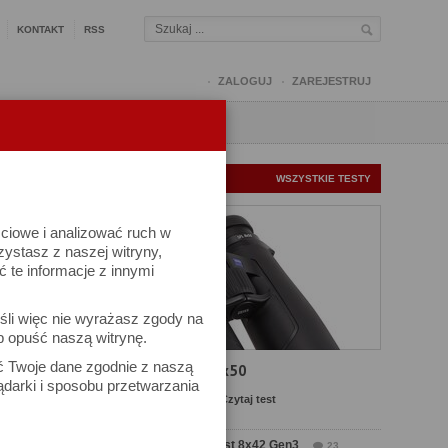
KONTAKT
RSS
ZALOGUJ
ZAREJESTRUJ
Q
FORUM
FOTOMISJE
NOWE TESTY
WSZYSTKIE TESTY
ściowe i analizować ruch w
rzystasz z naszej witryny,
te informacje z innymi
śli więc nie wyrażasz zgody na
b opuść naszą witrynę.
ów
ać Twoje dane zgodnie z naszą
Test Carl Zeiss SFL 8x50
ądarki i sposobu przetwarzania
Komentarze: 13
Czytaj test
Test Delta Optical Forest 8x42 Gen3
23