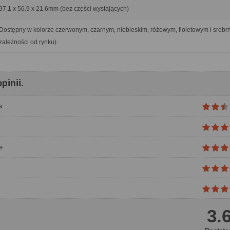
97.1 x 56.9 x 21.6mm (bez części wystających)
Dostępny w kolorze czerwonym, czarnym, niebieskim, różowym, fioletowym i srebr
zależności od rynku).
pinii.
a
e
3.