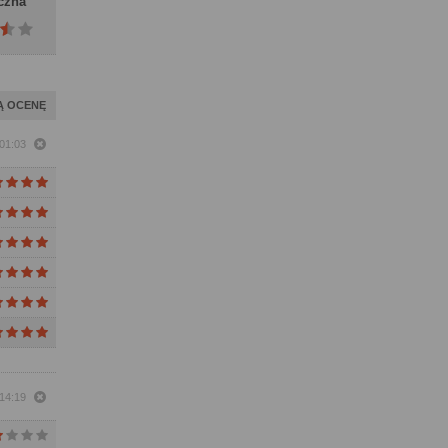
czna
Ą OCENĘ
01:03
 14:19