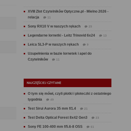
XVIII Zlot Czytelników Optyczne.pl - Mielno 2026 -
relacja
11
Sony RX10 V w naszych rękach
25
Legendarne lornetki - Leitz Trinovid 6x24
13
Leica SL3-P w naszych rękach
9
Uzupełnienia w bazie lornetek i apel do
Czytelników
11
NAJCZĘŚCIEJ CZYTANE
O tym się mówi, czyli plotki i ploteczki z ostatniego
tygodnia
49
Test Sirui Aurora 35 mm f/1.4
21
Test Delta Optical Forest 8x42 Gen3
23
Sony FE 100-400 mm f/5.6-8 OSS
61