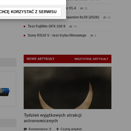
Test Sirui Aurora 35 mm f/1.4
21
CHCĘ KORZYSTAĆ Z SERWISU
Test Swarovski CL Companion 8x30 (2026)
22
Test Fujifilm GFX 100 II
76
Sony RX10 V - test trybu filmowego
9
NOWE ARTYKUŁY
WSZYSTKIE ARTYKUŁY
Tydzień wyjątkowych atrakcji
astronomicznych
Komentarze: 0
Czytaj artykuł