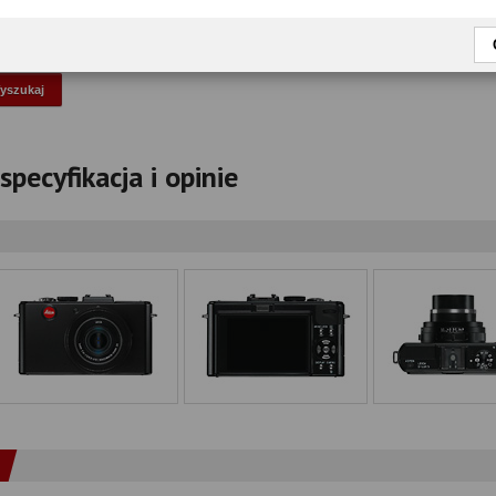
okaż tylko przetestowane modele
specyfikacja i opinie