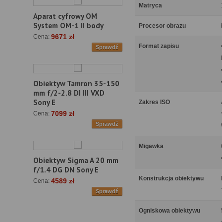
Matryca
Aparat cyfrowy OM
System OM-1 II body
Procesor obrazu
9671 zł
Cena:
Format zapisu
Sprawdź
Obiektyw Tamron 35-150
mm f/2-2.8 DI III VXD
Sony E
Zakres ISO
7099 zł
Cena:
Sprawdź
Migawka
Obiektyw Sigma A 20 mm
f/1.4 DG DN Sony E
Konstrukcja obiektywu
4589 zł
Cena:
Sprawdź
Ogniskowa obiektywu