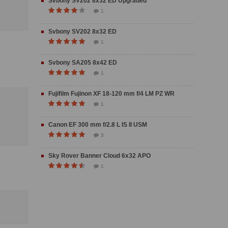
Svbony SV202 8x32 ED Upgraded
1
Svbony SV202 8x32 ED
1
Svbony SA205 8x42 ED
1
Fujifilm Fujinon XF 18-120 mm f/4 LM PZ WR
1
Canon EF 300 mm f/2.8 L IS II USM
3
Sky Rover Banner Cloud 6x32 APO
1