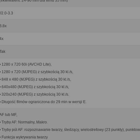
(ekwiwalent: 24-90 mm dla filmu 35 mm)
f/2.0-3.3
3.8x
4x
Tak
• 1280 x 720 60i (AVCHD Lite),
• 1280 x 720 (MJPEG) z szybkością 30 kl./s,
• 848 x 480 (MJPEG) z szybkością 30 kl./s,
• 640x480 (MJPEG) z szybkością 30 kl./s,
• 320x240 (MJPEG) z szybkością 30 kl./s.
• Długość filmów ograniczona do 29 min w wersji E.
AF lub MF,
• Tryby AF: Normalny, Makro.
• Tryby pól AF: rozpoznawanie twarzy, śledzący, wielostrefowy (23 punkty), punktow
• Funkcja wykrywania twarzy