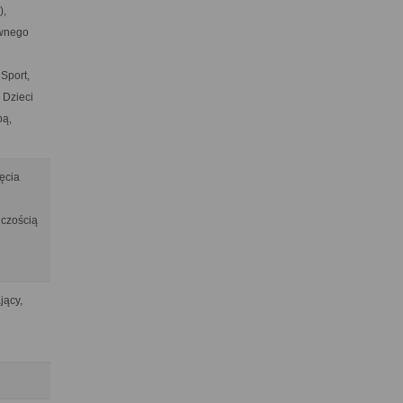
),
ywnego
Sport,
 Dzieci
pą,
jęcia
lczością
jący,