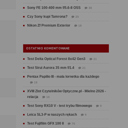
Sony FE 100-400 mm f/5.6-8 OSS
38
Czy Sony kupi Tamrona?
25
Nikon Zf Premium Exterior
18
OSTATNIO KOMENTOWANE
Test Delta Optical Forest 8x42 Gen3
21
Test Sirui Aurora 35 mm f/1.4
21
Pentax Papilio III - mała lornetka dla każdego
19
XVIII Zlot Czytelników Optyczne.pl - Mielno 2026 -
relacja
10
Test Sony RX10 V - test trybu filmowego
9
Leica SL3-P w naszych rękach
9
Test Fujifilm GFX 100 II
76