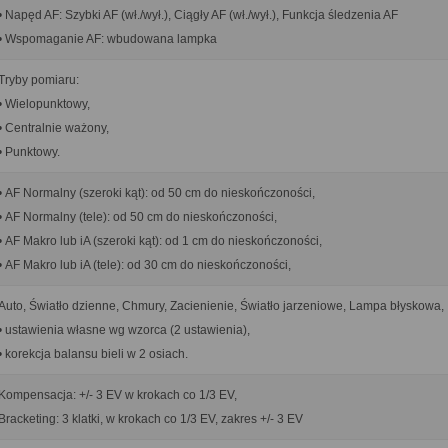
• Napęd AF: Szybki AF (wł./wył.), Ciągły AF (wł./wył.), Funkcja śledzenia AF
• Wspomaganie AF: wbudowana lampka
Tryby pomiaru:
• Wielopunktowy,
• Centralnie ważony,
• Punktowy.
• AF Normalny (szeroki kąt): od 50 cm do nieskończoności,
• AF Normalny (tele): od 50 cm do nieskończoności,
• AF Makro lub iA (szeroki kąt): od 1 cm do nieskończoności,
• AF Makro lub iA (tele): od 30 cm do nieskończoności,
Auto, Światło dzienne, Chmury, Zacienienie, Światło jarzeniowe, Lampa błyskowa,
• ustawienia własne wg wzorca (2 ustawienia),
• korekcja balansu bieli w 2 osiach.
Kompensacja: +/- 3 EV w krokach co 1/3 EV,
Bracketing: 3 klatki, w krokach co 1/3 EV, zakres +/- 3 EV