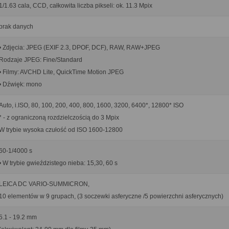
1/1.63 cala, CCD, całkowita liczba pikseli: ok. 11.3 Mpix
brak danych
• Zdjęcia: JPEG (EXIF 2.3, DPOF, DCF), RAW, RAW+JPEG
Rodzaje JPEG: Fine/Standard
• Filmy: AVCHD Lite, QuickTime Motion JPEG
• Dźwięk: mono
Auto, i.ISO, 80, 100, 200, 400, 800, 1600, 3200, 6400*, 12800* ISO
* - z ograniczoną rozdzielczością do 3 Mpix
W trybie wysoka czułość od ISO 1600-12800
60-1/4000 s
• W trybie gwieździstego nieba: 15,30, 60 s
LEICA DC VARIO-SUMMICRON,
10 elementów w 9 grupach, (3 soczewki asferyczne /5 powierzchni asferycznych)
5.1 - 19.2 mm