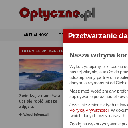
Przetwarzanie d
AKTUALNOŚCI
TESTY
ARTYKUŁY
APARATY
APARATY
FOTOMISJE OPTYCZNE.PL
Nasza witryna kor
Wykorzystujemy pliki cookie do
W bazie znajduj
naszej witrynie, a także do pra
udostępniamy partnerom społe
danymi otrzymanymi od Ciebie l
Proszę podać
Masz możliwość zmiany prefere
Zwiedzaj z nami świat i
Producent:
zapisywanie przez nas plików c
ucz się robić lepsze
Jeżeli nie zmienisz tych ustaw
Model:
zdjęcia.
Polityką Prywatności
. W dokume
Rozdzielczość:
Więcej informacji
twoich danych przez naszych p
Zgodę na wykorzystywanie pr
Zoom optyczny: