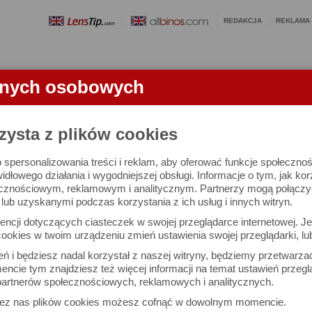
REDAKCJA
REKLAMA
anych osobowych
OBIEKTYWY
LORNETKI
SŁOWNICZEK
RANKINGI
FA
zysta z plików cookies
 spersonalizowania treści i reklam, aby oferować funkcje społeczno
e się 2455 aparatów i 10741 ocen.
widłowego działania i wygodniejszej obsługi. Informacje o tym, jak ko
cznościowym, reklamowym i analitycznym. Partnerzy mogą połączyć 
ub uzyskanymi podczas korzystania z ich usług i innych witryn.
 interesujące Cię parametry
ncji dotyczących ciasteczek w swojej przeglądarce internetowej. Je
Możesz też zrobić
ookies w twoim urządzeniu zmień ustawienia swojej przeglądarki, lu
własne porównanie aparat
ień i będziesz nadal korzystał z naszej witryny, będziemy przetwarz
ncie tym znajdziesz też więcej informacji na temat ustawień przegl
artnerów społecznościowych, reklamowych i analitycznych.
Porównaj aparaty
zez nas plików cookies możesz cofnąć w dowolnym momencie.