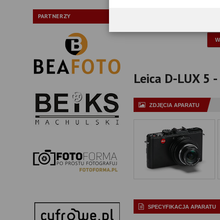
Typ:
PARTNERZY
P
Leica D-LUX 5 - 
ZDJĘCIA APARATU
SPECYFIKACJA APARATU