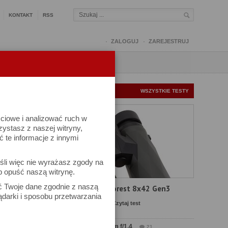
KONTAKT
RSS
ZALOGUJ
ZAREJESTRUJ
Q
FORUM
FOTOMISJE
NOWE TESTY
WSZYSTKIE TESTY
ściowe i analizować ruch w
rzystasz z naszej witryny,
te informacje z innymi
śli więc nie wyrażasz zgody na
b opuść naszą witrynę.
ów
ać Twoje dane zgodnie z naszą
Test Delta Optical Forest 8x42 Gen3
ądarki i sposobu przetwarzania
Komentarze: 21
Czytaj test
Test Sirui Aurora 35 mm f/1.4
21