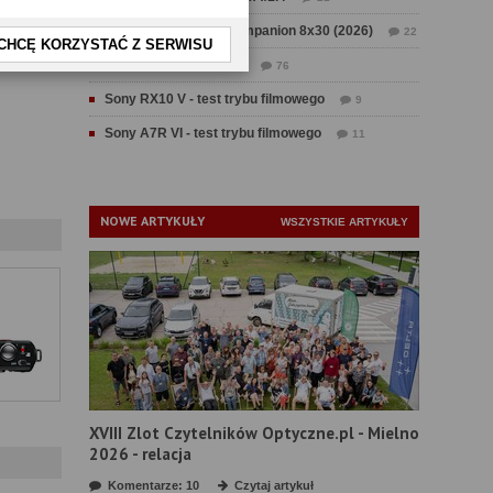
Test Swarovski CL Companion 8x30 (2026)
22
CHCĘ KORZYSTAĆ Z SERWISU
Test Fujifilm GFX 100 II
76
Sony RX10 V - test trybu filmowego
9
Sony A7R VI - test trybu filmowego
11
NOWE ARTYKUŁY
WSZYSTKIE ARTYKUŁY
XVIII Zlot Czytelników Optyczne.pl - Mielno
2026 - relacja
Komentarze: 10
Czytaj artykuł