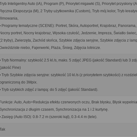
Tryb Inteligentny Auto (iA), Program (P), Priorytet migawki (S), Priorytet przysłony (A
Ręczna Ekspozycja (M), 2 Tryby użytkownika (Custom), Tryb mój kolor, Tryb kreat
filmowania,
• Programy tematyczne (SCENE): Portret, Skóra, Autoportret, Krajobraz, Panorama, 
Nocny portret, Nocny krajobraz, Wysoka czułość, Jedzenie, Impreza, Światło świec,
(2 tryby), Zwierzęta, Zachód słońca, Szybkie zdjęcia seryjne, Szybkie zdjęcia z lam
Gwieździste niebo, Fajerwerki, Plaża, Śnieg, Zdjęcia lotnicze.
• Tryb Normalny: szybkość 2.5 kl./s, maks. 5 zdjęć JPEG (jakość Standard) lub 3 zd
(jakość Fine)
• Tryb Szybkie zdjęcia seryjne: szybkość 10 kl./s (z priorytetem szybkości) z rozdzie
ograniczoną do 3Mpix.
• Tryb szybkich zdjęć z lampą: do 5 zdjęć (jakość Standard).
Funkcje: Auto, Auto+Redukcja efektu czerwonych oczu, Brak błysku, Błysk wypełnia
Synchronizacja z długim czasem, Synchronizacja na 1 i 2 kurtynę.
• Zasięg (Auto ISO): 0.8-7.2 m (szeroki kąt), 0.3-4.4 m (tele).
Tak