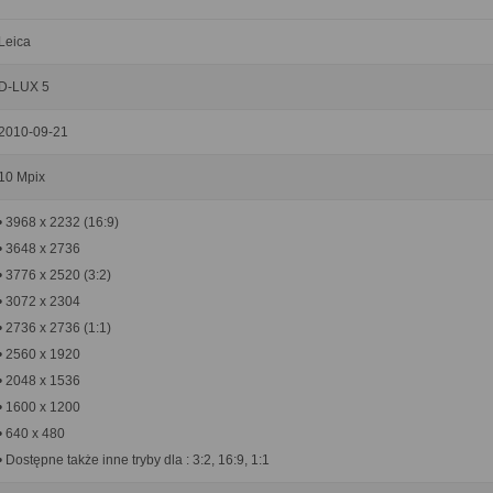
Leica
D-LUX 5
2010-09-21
10 Mpix
• 3968 x 2232 (16:9)
• 3648 x 2736
• 3776 x 2520 (3:2)
• 3072 x 2304
• 2736 x 2736 (1:1)
• 2560 x 1920
• 2048 x 1536
• 1600 x 1200
• 640 x 480
• Dostępne także inne tryby dla : 3:2, 16:9, 1:1