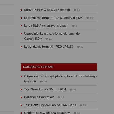
Sony RX10 V w naszych rękach
25
Legendarne lornetki - Leitz Trinovid 6x24
13
Leica SL3-P w naszych rękach
9
Uzupełnienia w bazie lornetek i apel do
Czytelników
11
Legendarne lornetki - PZO LP6x30
32
NAJCZĘŚCIEJ CZYTANE
O tym się mówi, czyli plotki i ploteczki z ostatniego
tygodnia
46
Test Sirui Aurora 35 mm f/1.4
21
DJI Osmo Pocket 4P
10
Test Delta Optical Forest 8x42 Gen3
21
Chiński pozew Nikona oddalony
36