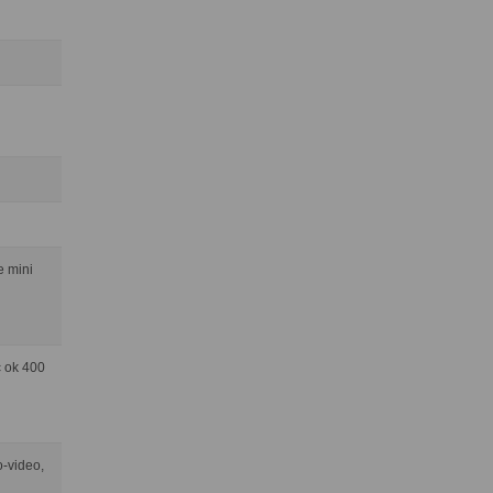
e mini
 ok 400
o-video,