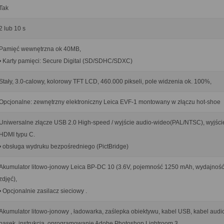
Tak
2 lub 10 s
Pamięć wewnętrzna ok 40MB,
• Karty pamięci: Secure Digital (SD/SDHC/SDXC)
Stały, 3.0-calowy, kolorowy TFT LCD, 460.000 pikseli, pole widzenia ok. 100%,
Opcjonalne: zewnętrzny elektroniczny Leica EVF-1 montowany w złączu hot-shoe
Uniwersalne złącze USB 2.0 High-speed / wyjście audio-wideo(PAL/NTSC), wyjści
HDMI typu C.
• obsługa wydruku bezpośredniego (PictBridge)
Akumulator litowo-jonowy Leica BP-DC 10 (3.6V, pojemność 1250 mAh, wydajność
zdjęć),
• Opcjonalnie zasilacz sieciowy .
Akumulator litowo-jonowy , ładowarka, zaślepka obiektywu, kabel USB, kabel audi
pasek, instrukcja, oprogramowanie Adobe Photoshop Lightroom 3.