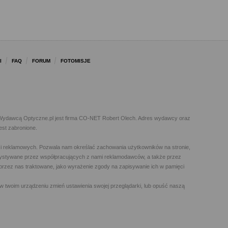
I
FAQ
FORUM
FOTOMISJE
l. Wydawcą Optyczne.pl jest firma CO-NET Robert Olech. Adres wydawcy oraz
est zabronione.
h i reklamowych. Pozwala nam określać zachowania użytkowników na stronie,
orzystywane przez współpracujących z nami reklamodawców, a także przez
t przez nas traktowane, jako wyrażenie zgody na zapisywanie ich w pamięci
w twoim urządzeniu zmień ustawienia swojej przeglądarki, lub opuść naszą