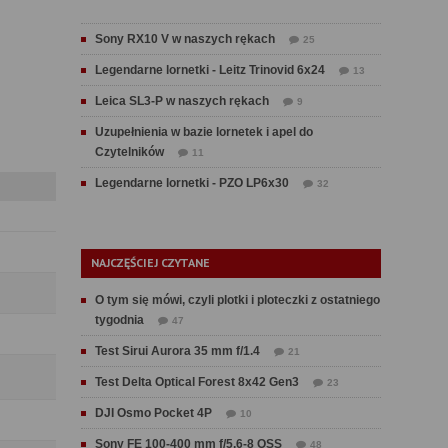
Sony RX10 V w naszych rękach
25
Legendarne lornetki - Leitz Trinovid 6x24
13
Leica SL3-P w naszych rękach
9
Uzupełnienia w bazie lornetek i apel do
Czytelników
11
Legendarne lornetki - PZO LP6x30
32
NAJCZĘŚCIEJ CZYTANE
O tym się mówi, czyli plotki i ploteczki z ostatniego
tygodnia
47
Test Sirui Aurora 35 mm f/1.4
21
Test Delta Optical Forest 8x42 Gen3
23
DJI Osmo Pocket 4P
10
Sony FE 100-400 mm f/5.6-8 OSS
48