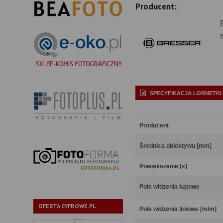
Producent:
SPECYFIKACJA LORNETKI
Producent
Średnica obiektywu [mm]
Powiększenie [x]
Pole widzenia kątowe
OFERTA CYFROWE.PL
Pole widzenia liniowe [m/m]