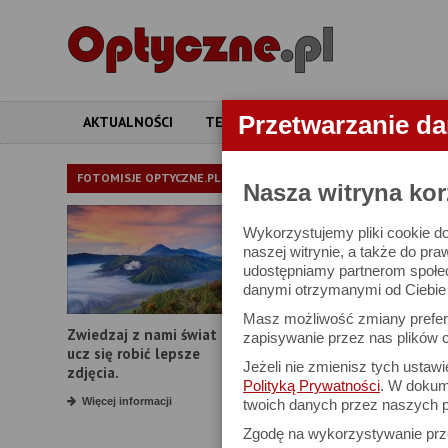
Przetwarzanie d
AKTUALNOŚCI
TESTY
ARTYKUŁY
APARATY
LORNETKI
FOTOMISJE OPTYCZNE.PL
Nasza witryna kor
Wykorzystujemy pliki cookie do
W bazie znajduj
naszej witrynie, a także do pra
udostępniamy partnerom społe
danymi otrzymanymi od Ciebie l
Proszę podać
Masz możliwość zmiany prefere
Zwiedzaj z nami świat i
Producent:
zapisywanie przez nas plików c
ucz się robić lepsze
Jeżeli nie zmienisz tych ustaw
Model:
zdjęcia.
Polityką Prywatności
. W dokume
Powiększenie:
Więcej informacji
twoich danych przez naszych p
Zgodę na wykorzystywanie pr
Średnica obiektywu: