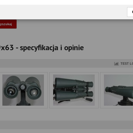
okaż tylko przetestowane modele
x63 - specyfikacja i opinie
TEST L