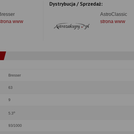
Dystrybucja / Sprzedaż:
Bresser
AstroClassic
strona www
strona www
Bresser
63
9
o
5.3
93/1000