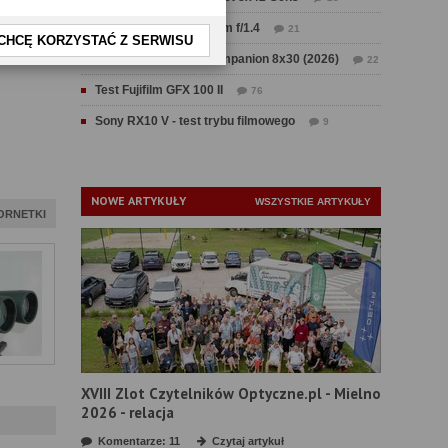
Test Sirui Aurora 35 mm f/1.4
21
CHCĘ KORZYSTAĆ Z SERWISU
Test Swarovski CL Companion 8x30 (2026)
22
Test Fujifilm GFX 100 II
76
Sony RX10 V - test trybu filmowego
9
NOWE ARTYKUŁY
WSZYSTKIE ARTYKUŁY
ORNETKI
XVIII Zlot Czytelników Optyczne.pl - Mielno
2026 - relacja
Komentarze: 11
Czytaj artykuł