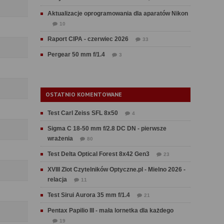
Aktualizacje oprogramowania dla aparatów Nikon
10
Raport CIPA - czerwiec 2026
33
Pergear 50 mm f/1.4
3
OSTATNIO KOMENTOWANE
Test Carl Zeiss SFL 8x50
4
Sigma C 18-50 mm f/2.8 DC DN - pierwsze
wrażenia
80
Test Delta Optical Forest 8x42 Gen3
23
XVIII Zlot Czytelników Optyczne.pl - Mielno 2026 -
relacja
11
Test Sirui Aurora 35 mm f/1.4
21
Pentax Papilio III - mała lornetka dla każdego
19