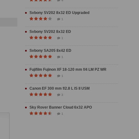
4
Svbony SV202 8x32 ED Upgraded
1
Svbony SV202 8x32 ED
1
Svbony SA205 8x42 ED
1
Fujifilm Fujinon XF 18-120 mm f/4 LM PZ WR
1
Canon EF 300 mm f/2.8 L IS II USM
3
Sky Rover Banner Cloud 6x32 APO
1