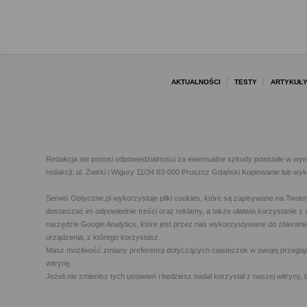
AKTUALNOŚCI
TESTY
ARTYKUŁ
Redakcja nie ponosi odpowiedzialności za ewentualne szkody powstałe w wyn
redakcji: ul. Żwirki i Wigury 11/34 83-000 Pruszcz Gdański Kopiowanie lub w
Serwis Optyczne.pl wykorzystuje pliki cookies, które są zapisywane na Twoi
dostarczać im odpowiednie treści oraz reklamy, a także ułatwia korzystanie
narzędzie Google Analytics, które jest przez nas wykorzystywane do zbierani
urządzenia, z którego korzystasz.
Masz możliwość zmiany preferencji dotyczących ciasteczek w swojej przegląda
witrynę.
Jeżeli nie zmienisz tych ustawień i będziesz nadal korzystał z naszej witry