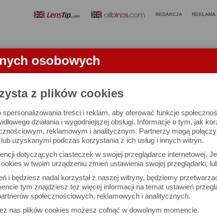
REDAKCJA
REKLAMA
anych osobowych
OBIEKTYWY
LORNETKI
SŁOWNICZEK
RANKINGI
FA
zysta z plików cookies
 spersonalizowania treści i reklam, aby oferować funkcje społeczno
e się 3015 lornetek i 1581 ocen.
widłowego działania i wygodniejszej obsługi. Informacje o tym, jak ko
cznościowym, reklamowym i analitycznym. Partnerzy mogą połączyć 
ub uzyskanymi podczas korzystania z ich usług i innych witryn.
 interesujące Cię parametry
ncji dotyczących ciasteczek w swojej przeglądarce internetowej. Je
Możesz też zrobić
ookies w twoim urządzeniu zmień ustawienia swojej przeglądarki, lu
własne porównanie lornet
ień i będziesz nadal korzystał z naszej witryny, będziemy przetwarz
ncie tym znajdziesz też więcej informacji na temat ustawień przegl
artnerów społecznościowych, reklamowych i analitycznych.
Porównaj lornetki
zez nas plików cookies możesz cofnąć w dowolnym momencie.