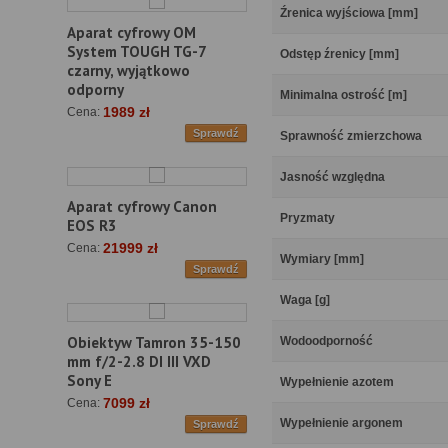
Źrenica wyjściowa [mm]
Aparat cyfrowy OM
System TOUGH TG-7
Odstęp źrenicy [mm]
czarny, wyjątkowo
odporny
Minimalna ostrość [m]
1989 zł
Cena:
Sprawdź
Sprawność zmierzchowa
Jasność względna
Aparat cyfrowy Canon
Pryzmaty
EOS R3
21999 zł
Cena:
Wymiary [mm]
Sprawdź
Waga [g]
Obiektyw Tamron 35-150
Wodoodporność
mm f/2-2.8 DI III VXD
Sony E
Wypełnienie azotem
7099 zł
Cena:
Wypełnienie argonem
Sprawdź