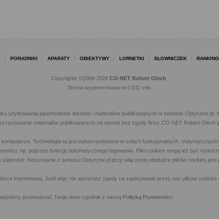
Y
PORADNIKI
APARATY
OBIEKTYWY
LORNETKI
SŁOWNICZEK
RANKING
Copyrights ©2006-2026
CO-NET Robert Olech
.
Strona wygenerowana w 0.011 sek.
iku użytkowania jakichkolwiek tekstów i materiałów publikowanych w serwisie Optyczne.p
ykorzystywanie materiałów publikowanych na stronie bez zgody firmy CO-NET Robert Olech j
m komputerze. Technologia ta jest wykorzystywana w celach funkcjonalnych, statystycznyc
 z serwisu, np. poprzez funkcję automatycznego logowania. Pliki cookies mogą też być wyk
a statystyk. Korzystanie z serwisu Optyczne.pl przy włączonej obsłudze plików cookies jes
rce internetowej. Jeśli więc nie wyrażasz zgody na zapisywanie przez nas plików cookies 
ny, będziemy przetwarzać Twoje dane zgodnie z naszą
Polityką Prywatności