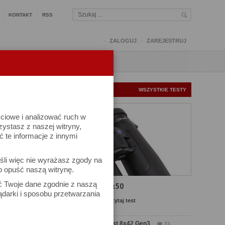
KONTAKT
RSS
ZALOGUJ
ZAREJESTRUJ
Q
FORUM
FOTOMISJE
NOWE TESTY
WSZYSTKIE TESTY
ściowe i analizować ruch w
rzystasz z naszej witryny,
te informacje z innymi
śli więc nie wyrażasz zgody na
b opuść naszą witrynę.
ek
ać Twoje dane zgodnie z naszą
Test Carl Zeiss SFL 8x50
ądarki i sposobu przetwarzania
Komentarze: 4
Czytaj test
Test Delta Optical Forest 8x42 Gen3
23