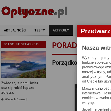
Przetwar
AKTUALNOŚCI
TESTY
ARTYKUŁY
APARATY
OBIEKT
PORADNIKI
FOTOMISJE OPTYCZNE.PL
Nasza wit
Wykorzystujemy pl
Porządkowanie i wybi
funkcje społeczno
prawidłowego dzia
naszej witryny, 
analitycznym. Pa
od Ciebie lub uzy
Zwiedzaj z nami świat i
ucz się robić lepsze
Masz możliwość z
zdjęcia.
internetowej. Jeś
cookies w twoim u
Więcej informacji
witrynę.
Jeżeli nie zmienis