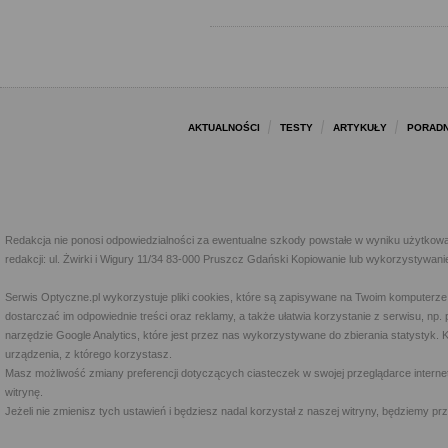
AKTUALNOŚCI
TESTY
ARTYKUŁY
PORADN
Redakcja nie ponosi odpowiedzialności za ewentualne szkody powstałe w wyniku użytkowa
redakcji: ul. Żwirki i Wigury 11/34 83-000 Pruszcz Gdański Kopiowanie lub wykorzystywan
Serwis Optyczne.pl wykorzystuje pliki cookies, które są zapisywane na Twoim komputerze
dostarczać im odpowiednie treści oraz reklamy, a także ułatwia korzystanie z serwisu, 
narzędzie Google Analytics, które jest przez nas wykorzystywane do zbierania statystyk. 
urządzenia, z którego korzystasz.
Masz możliwość zmiany preferencji dotyczących ciasteczek w swojej przeglądarce internet
witrynę.
Jeżeli nie zmienisz tych ustawień i będziesz nadal korzystał z naszej witryny, będziemy 