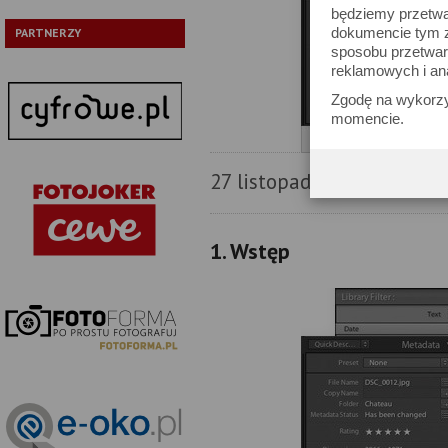
będziemy przetwa
dokumencie tym zn
PARTNERZY
sposobu przetwar
reklamowych i an
Zgodę na wykorzy
momencie.
27 listopada 2009
1. Wstęp