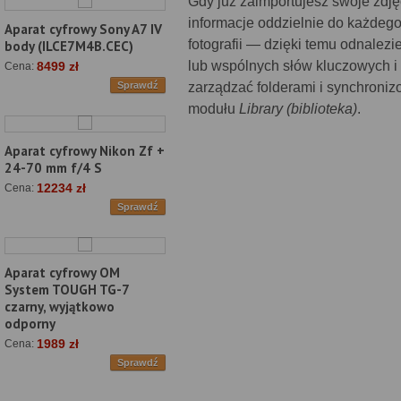
Gdy już zaimportujesz swoje zdj
informacje oddzielnie do każdego
Aparat cyfrowy Sony A7 IV
fotografii — dzięki temu odnalezi
body (ILCE7M4B.CEC)
lub wspólnych słów kluczowych i 
8499 zł
Cena:
zarządzać folderami i synchronizo
Sprawdź
modułu
Library (biblioteka)
.
Aparat cyfrowy Nikon Zf +
24-70 mm f/4 S
12234 zł
Cena:
Sprawdź
Aparat cyfrowy OM
System TOUGH TG-7
czarny, wyjątkowo
odporny
1989 zł
Cena:
Sprawdź