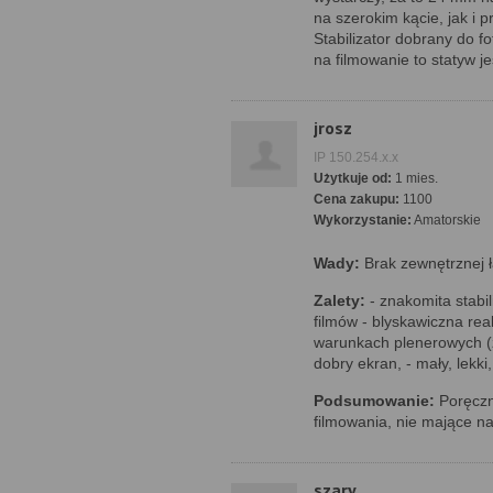
na szerokim kącie, jak i 
Stabilizator dobrany do fo
na filmowanie to statyw j
jrosz
IP 150.254.x.x
Użytkuje od:
1 mies.
Cena zakupu:
1100
Wykorzystanie:
Amatorskie
Wady:
Brak zewnętrznej ł
Zalety:
- znakomita stabil
filmów - blyskawiczna re
warunkach plenerowych (
dobry ekran, - mały, lekki
Podsumowanie:
Poręczn
filmowania, nie mające n
szary