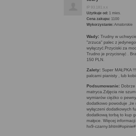
IP 93.181.x.x
Użytkuje od:
1 mies.
Cena zakupu:
1100
Wykorzystanie:
Amatorskie
Wady:
Trudny w uchwycie
"zrzuca" palec z jedyneg
wyłączyć.Przyciski za mo
Trudno je przycisnąć . B
150 PLN.
Zalety:
Super MAŁPKA !!! N
palcami pianisty , lub kobi
Podsumowanie:
Dobrze 
matryca.Zdjęcia nie szumi
wymiarów ciężko o pewny 
dodatkowo powoduje ,że ni
wyłączeni dodatkowych fun
dodatkową torbą to kup g
małpce. Więcej informacji
hx9-czarny.bhtml#opinie