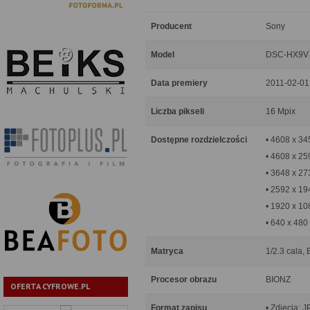
Producent
Sony
Model
DSC-HX9V
Data premiery
2011-02-01
Liczba pikseli
16 Mpix
Dostępne rozdzielczości
• 4608 x 34
• 4608 x 25
• 3648 x 27
• 2592 x 19
• 1920 x 10
• 640 x 480
Matryca
1/2.3 cala,
Procesor obrazu
BIONZ
OFERTA CYFROWE.PL
Format zapisu
• Zdjęcia: 