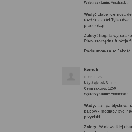
Wykorzystanie:
Amatorskie
Wady:
Słaba wierność det
rozdzielczości Tylko dwa 
preselekcji
Zalety:
Bogate wyposażeni
Pierwszorzędna funkcja 
Podsumowanie:
Jakość 
Romek
IP 83.11.x.x
Użytkuje od:
3 mies.
Cena zakupu:
1250
Wykorzystanie:
Amatorskie
Wady:
Lampa blyskowa c
palców - mogłaby być ina
przyciski
Zalety:
W niewielkiej ob