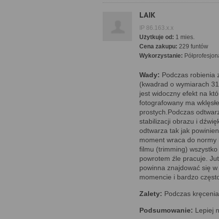
LAIK
IP 86.163.x.x
Użytkuje od:
1 mies.
Cena zakupu:
229 funtów
Wykorzystanie:
Półprofesjon
Wady:
Podczas robienia 
(kwadrad o wymiarach 31
jest widoczny efekt na kt
fotografowany ma wklęsłe
prostych.Podczas odtwarz
stabilizacji obrazu i dźwi
odtwarza tak jak powinien
moment wraca do normy by
filmu (trimming) wszystko
powrotem źle pracuje. Ju
powinna znajdować się w 
momencie i bardzo często
Zalety:
Podczas kręcenia f
Podsumowanie:
Lepiej n