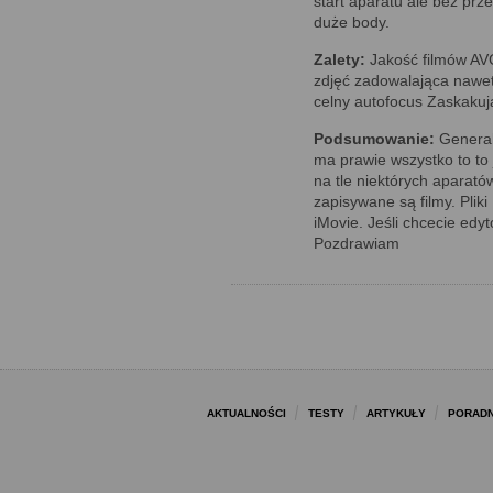
start aparatu ale bez prz
duże body.
Zalety:
Jakość filmów AV
zdjęć zadowalająca nawet
celny autofocus Zaskakują
Podsumowanie:
Generaln
ma prawie wszystko to to
na tle niektórych aparat
zapisywane są filmy. Plik
iMovie. Jeśli chcecie edy
Pozdrawiam
AKTUALNOŚCI
TESTY
ARTYKUŁY
PORADN