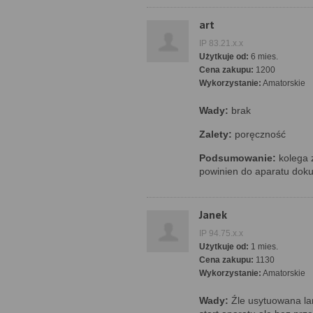
art
IP 83.21.x.x
Użytkuje od:
6 mies.
Cena zakupu:
1200
Wykorzystanie:
Amatorskie
Wady:
brak
Zalety:
poręczność
Podsumowanie:
kolega 
powinien do aparatu dokup
Janek
IP 94.75.x.x
Użytkuje od:
1 mies.
Cena zakupu:
1130
Wykorzystanie:
Amatorskie
Wady:
Źle usytuowana la