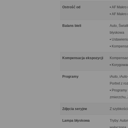
Ostrość od
• AF Makro 
• AF Makro 
Balans bieli
Auto, Świat
błyskowa
• Ustawieni
• Kompensac
Kompensacja ekspozycji
Kompensacja
• Korygowan
Programy
iAuto, iAut
Portret z r
• Programy 
zmierzchu, 
Zdjęcia seryjne
Z szybkością
Lampa błyskowa
Tryby: Aut
wyłączona, 