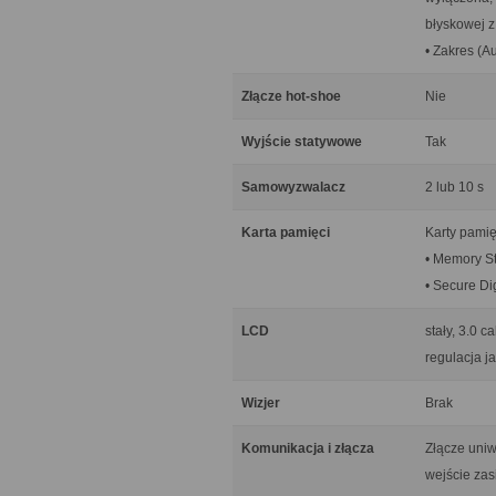
błyskowej z
• Zakres (Au
Złącze hot-shoe
Nie
Wyjście statywowe
Tak
Samowyzwalacz
2 lub 10 s
Karta pamięci
Karty pamię
• Memory S
• Secure D
LCD
stały, 3.0 
regulacja j
Wizjer
Brak
Komunikacja i złącza
Złącze uniw
wejście zas