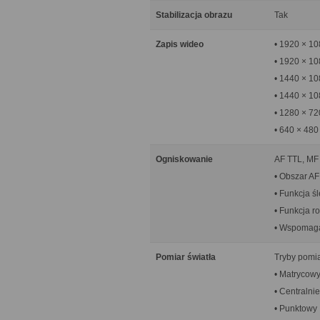
Stabilizacja obrazu
Tak
Zapis wideo
• 1920 × 10
• 1920 × 10
• 1440 × 10
• 1440 × 10
• 1280 × 72
• 640 × 480
Ogniskowanie
AF TTL, MF
• Obszar AF
• Funkcja ś
• Funkcja 
• Wspomaga
Pomiar światła
Tryby pomia
• Matrycow
• Centralni
• Punktowy