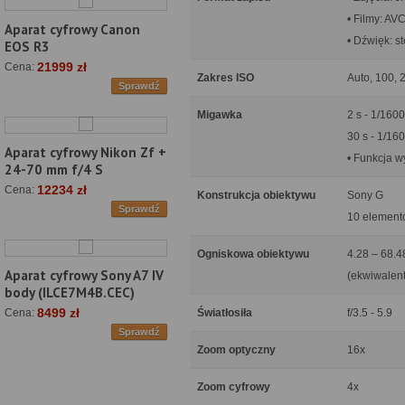
• Filmy: A
Aparat cyfrowy Canon
• Dźwięk: s
EOS R3
21999 zł
Cena:
Zakres ISO
Auto, 100, 
Sprawdź
Migawka
2 s - 1/1600
30 s - 1/16
Aparat cyfrowy Nikon Zf +
• Funkcja 
24-70 mm f/4 S
12234 zł
Cena:
Konstrukcja obiektywu
Sony G
Sprawdź
10 elementó
Ogniskowa obiektywu
4.28 – 68.
Aparat cyfrowy Sony A7 IV
(ekwiwalent
body (ILCE7M4B.CEC)
8499 zł
Światłosiła
f/3.5 - 5.9
Cena:
Sprawdź
Zoom optyczny
16x
Zoom cyfrowy
4x