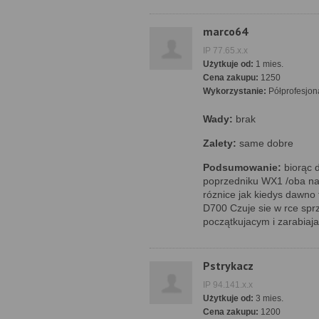
marco64
IP 77.65.x.x
Użytkuje od:
1 mies.
Cena zakupu:
1250
Wykorzystanie:
Półprofesjon
Wady:
brak
Zalety:
same dobre
Podsumowanie:
biorąc 
poprzedniku WX1 /oba na
róznice jak kiedys dawno
D700 Czuje sie w rce sprz
początkujacym i zarabiaj
Pstrykacz
IP 94.141.x.x
Użytkuje od:
3 mies.
Cena zakupu:
1200