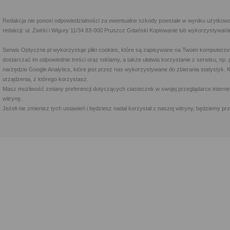
Redakcja nie ponosi odpowiedzialności za ewentualne szkody powstałe w wyniku użytkowa
redakcji: ul. Żwirki i Wigury 11/34 83-000 Pruszcz Gdański Kopiowanie lub wykorzystywan
Serwis Optyczne.pl wykorzystuje pliki cookies, które są zapisywane na Twoim komputerze
dostarczać im odpowiednie treści oraz reklamy, a także ułatwia korzystanie z serwisu, 
narzędzie Google Analytics, które jest przez nas wykorzystywane do zbierania statystyk. 
urządzenia, z którego korzystasz.
Masz możliwość zmiany preferencji dotyczących ciasteczek w swojej przeglądarce internet
witrynę.
Jeżeli nie zmienisz tych ustawień i będziesz nadal korzystał z naszej witryny, będziemy 