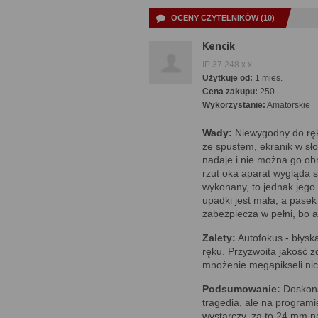
OCENY CZYTELNIKÓW (10)
Kencik
IP 37.248.x.x
Użytkuje od:
1 mies.
Cena zakupu:
250
Wykorzystanie:
Amatorskie
Wady:
Niewygodny do ręki
ze spustem, ekranik w sło
nadaje i nie można go ob
rzut oka aparat wygląda so
wykonany, to jednak jego
upadki jest mała, a pase
zabezpiecza w pełni, bo ap
Zalety:
Autofokus - błysk
ręku. Przyzwoita jakość 
mnożenie megapikseli nic 
Podsumowanie:
Doskonał
tragedia, ale na programi
wystarczy, za to 24 mm n