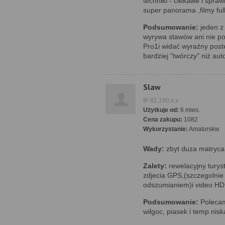
techniki - ciekawe i spra
super panorama ,filmy fu
Podsumowanie:
jeden z
wyrywa stawów ani nie p
Pro1i widać wyraźny postę
bardziej "twórczy" niż au
Slaw
IP 81.190.x.x
Użytkuje od:
6 mies.
Cena zakupu:
1082
Wykorzystanie:
Amatorskie
Wady:
zbyt duza matryc
Zalety:
rewelacyjny turys
zdjecia GPS,(szczegolnie
odszumianiem)i video HD
Podsumowanie:
Polecam
wilgoc, piasek i temp.ni