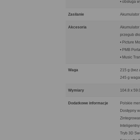
• obsługa w
Zasilanie
Akumulator 
Akcesoria
Akumulator
przegub dł
• Picture M
• PMB Porta
• Music Tra
Waga
215 g (bez 
245 g waga
Wymiary
104.8 x 59.
Dodatkowe informacje
Polskie me
Dostępny w 
Zintegrowa
Inteligentn
Tryb 3D Sw