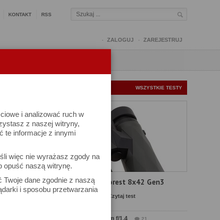
KONTAKT
RSS
ZALOGUJ
ZAREJESTRUJ
Q
FORUM
FOTOMISJE
NOWE TESTY
WSZYSTKIE TESTY
ściowe i analizować ruch w
rzystasz z naszej witryny,
te informacje z innymi
śli więc nie wyrażasz zgody na
b opuść naszą witrynę.
ów
ać Twoje dane zgodnie z naszą
Test Delta Optical Forest 8x42 Gen3
ądarki i sposobu przetwarzania
Komentarze: 23
Czytaj test
Test Sirui Aurora 35 mm f/1.4
21