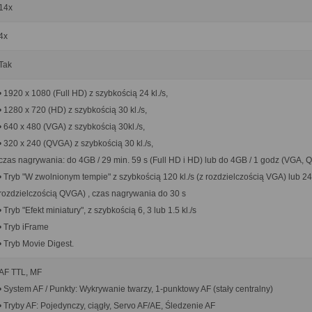
14x
4x
Tak
• 1920 x 1080 (Full HD) z szybkością 24 kl./s,
• 1280 x 720 (HD) z szybkością 30 kl./s,
• 640 x 480 (VGA) z szybkością 30kl./s,
• 320 x 240 (QVGA) z szybkością 30 kl./s,
czas nagrywania: do 4GB / 29 min. 59 s (Full HD i HD) lub do 4GB / 1 godz (VGA,
• Tryb "W zwolnionym tempie" z szybkością 120 kl./s (z rozdzielczością VGA) lub 240
rozdzielczością QVGA) , czas nagrywania do 30 s
• Tryb "Efekt miniatury", z szybkością 6, 3 lub 1.5 kl./s
• Tryb iFrame
• Tryb Movie Digest.
AF TTL, MF
• System AF / Punkty: Wykrywanie twarzy, 1-punktowy AF (stały centralny)
• Tryby AF: Pojedynczy, ciągły, Servo AF/AE, Śledzenie AF