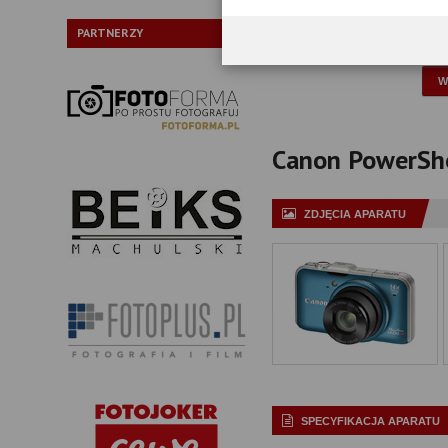
Typ:
PARTNERZY
P
Canon PowerShot
ZDJĘCIA APARATU
SPECYFIKACJA APARATU