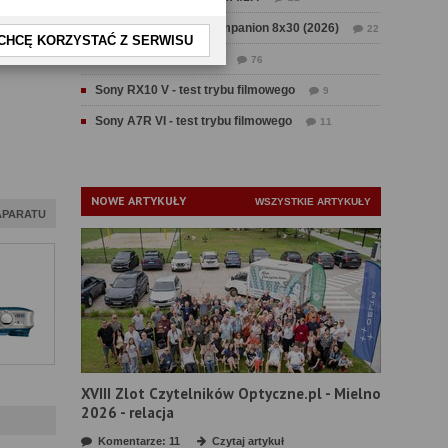
Test Swarovski CL Companion 8x30 (2026)
22
CHCĘ KORZYSTAĆ Z SERWISU
Test Fujifilm GFX 100 II
76
Sony RX10 V - test trybu filmowego
9
Sony A7R VI - test trybu filmowego
11
NOWE ARTYKUŁY
WSZYSTKIE ARTYKUŁY
APARATU
XVIII Zlot Czytelników Optyczne.pl - Mielno
2026 - relacja
Komentarze: 11
Czytaj artykuł