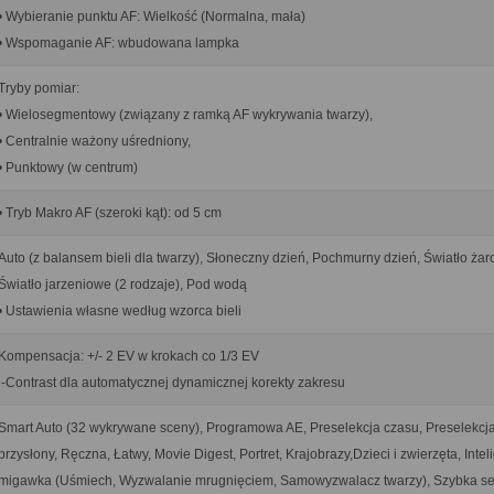
• Wybieranie punktu AF: Wielkość (Normalna, mała)
• Wspomaganie AF: wbudowana lampka
Tryby pomiar:
• Wielosegmentowy (związany z ramką AF wykrywania twarzy),
• Centralnie ważony uśredniony,
• Punktowy (w centrum)
• Tryb Makro AF (szeroki kąt): od 5 cm
Auto (z balansem bieli dla twarzy), Słoneczny dzień, Pochmurny dzień, Światło żar
Światło jarzeniowe (2 rodzaje), Pod wodą
• Ustawienia własne według wzorca bieli
Kompensacja: +/- 2 EV w krokach co 1/3 EV
i-Contrast dla automatycznej dynamicznej korekty zakresu
Smart Auto (32 wykrywane sceny), Programowa AE, Preselekcja czasu, Preselekcj
przysłony, Ręczna, Łatwy, Movie Digest, Portret, Krajobrazy,Dzieci i zwierzęta, Intel
migawka (Uśmiech, Wyzwalanie mrugnięciem, Samowyzwalacz twarzy), Szybka ser