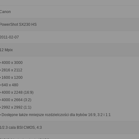
Canon
PowerShot SX230 HS
2011-02-07
12 Mpix
• 4000 x 3000
• 2816 x 2112
• 1600 x 1200
• 640 x 480
• 4000 x 2248 (16:9)
• 4000 x 2664 (3:2)
• 2992 x 2992 (1:1)
• Dostępne także mniejsze rozdzielczości dla trybów 16:9, 3:2 i 1:1
1/2.3 cala BSI CMOS, 4:3