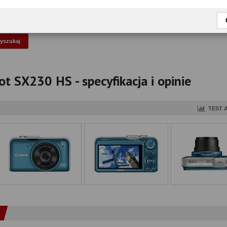
okaż tylko przetestowane modele
 SX230 HS - specyfikacja i opinie
TEST 