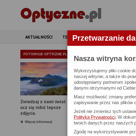
Przetwarzanie d
AKTUALNOŚCI
TESTY
ARTYKUŁY
APARATY
APARATY
FOTOMISJE OPTYCZNE.PL
Nasza witryna kor
Wykorzystujemy pliki cookie do
W bazie znajduj
naszej witrynie, a także do pra
udostępniamy partnerom społe
danymi otrzymanymi od Ciebie l
Proszę podać
Masz możliwość zmiany prefere
Zwiedzaj z nami świat i
Producent:
zapisywanie przez nas plików c
ucz się robić lepsze
Jeżeli nie zmienisz tych ustaw
Model:
zdjęcia.
Polityką Prywatności
. W dokume
Rozdzielczość:
Więcej informacji
twoich danych przez naszych p
Zgodę na wykorzystywanie pr
Zoom optyczny: