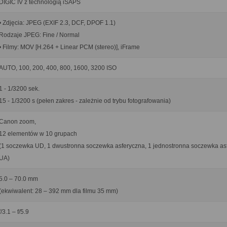
DIGIC IV z technologią iSAPS
• Zdjęcia: JPEG (EXIF 2.3, DCF, DPOF 1.1)
Rodzaje JPEG: Fine / Normal
• Filmy: MOV [H.264 + Linear PCM (stereo)], iFrame
AUTO, 100, 200, 400, 800, 1600, 3200 ISO
1 - 1/3200 sek.
15 - 1/3200 s (pełen zakres - zależnie od trybu fotografowania)
Canon zoom,
12 elementów w 10 grupach
(1 soczewka UD, 1 dwustronna soczewka asferyczna, 1 jednostronna soczewka as
UA)
5.0 – 70.0 mm
(ekwiwalent: 28 – 392 mm dla filmu 35 mm)
f/3.1 – f/5.9