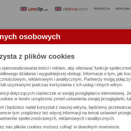
REDAKCJA
REKLAMA
anych osobowych
OBIEKTYWY
LORNETKI
SŁOWNICZEK
RANKINGI
FA
zysta z plików cookies
 spersonalizowania treści i reklam, aby oferować funkcje społeczno
e się 2455 aparatów i 10741 ocen.
widłowego działania i wygodniejszej obsługi. Informacje o tym, jak ko
cznościowym, reklamowym i analitycznym. Partnerzy mogą połączyć 
ub uzyskanymi podczas korzystania z ich usług i innych witryn.
 interesujące Cię parametry
ncji dotyczących ciasteczek w swojej przeglądarce internetowej. Je
Możesz też zrobić
ookies w twoim urządzeniu zmień ustawienia swojej przeglądarki, lu
własne porównanie aparat
ień i będziesz nadal korzystał z naszej witryny, będziemy przetwarz
ncie tym znajdziesz też więcej informacji na temat ustawień przegl
artnerów społecznościowych, reklamowych i analitycznych.
Porównaj aparaty
zez nas plików cookies możesz cofnąć w dowolnym momencie.