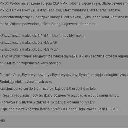
MPix), Wybór najlepszego zdjęcia (3.0 MPix), Nocne ujęcie z ręki, Słabe oświetleni
MPix), Filtr kreatywny (Efekt rybiego oka, Efekt miniatury, Efekt aparatu zabawki,
Monochromatyczny, Super żywe kolory, Efekt plakatu, Tylko jeden kolor, Zamiana ko
Plaża, Zdjęcia podwodne, Liście, Śnieg, Fajerwerki, Panorama.
• Z szybkością maks. ok. 3.2 kl./s - bez lampy błyskowej
• Z szybkością maks. ok. 0.8 kl./s z AF,
• Z szybkością maks. ok. 1.0 kl./s w LV,
• Tryb szybkich zdjęć seryjnych z szybkością maks. 8 kl./s - z rozdzielczością ogra
do 3 MPix, do zapełnienia karty pamięci.
Funkcje: Auto, Błysk wymuszony / Błysk wyłączony, Synchronizacja z długimi czasa
Redukcja efektu czerwonych oczu
• Zasięg: od 75 cm do 3.5 m szeroki kąt, od 1.0 m do 2.0 m tele,
• Ręczna regulacja mocy błysku: 3 poziomy w przypadku wbudowanej lampy,
• Korekcja siły błysku w zakresie +/- 2 EV, z krokiem co 1/3 EV
• Opcjonalnie zewnętrzna lampa błyskowa Canon High Power Flash HF-DC1.
Nie