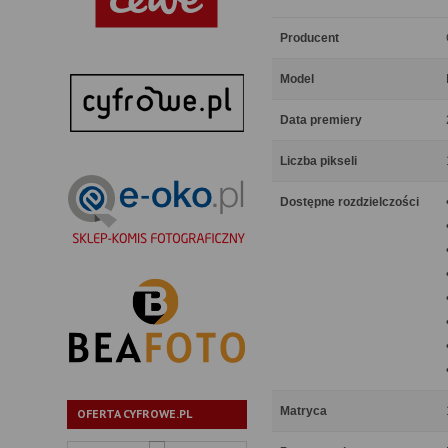
Producent
Model
Data premiery
Liczba pikseli
Dostępne rozdzielczości
Matryca
OFERTA CYFROWE.PL