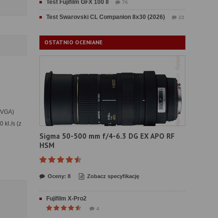
Test Fujifilm GFX 100 II
76
Test Swarovski CL Companion 8x30 (2026)
22
OSTATNIO OCENIANE
 QVGA)
 kl./s (z
Sigma 50-500 mm f/4-6.3 DG EX APO RF
HSM
Oceny: 8
Zobacz specyfikację
Fujifilm X-Pro2
4