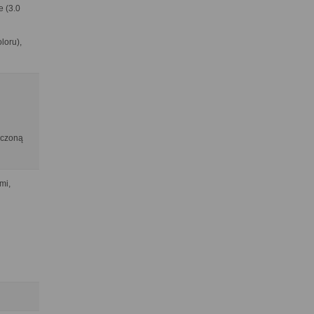
e (3.0
loru),
niczoną
mi,