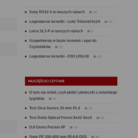
Sony RX10 V w naszych rękach
25
Legendarne lornetki - Leitz Trinovid 6x24
13
Leica SL3-P w naszych rękach
9
Uzupełnienia w bazie lornetek i apel do
Czytelników
11
Legendarne lornetki - PZO LP6x30
32
NAJCZĘŚCIEJ CZYTANE
O tym się mówi, czyli plotki i ploteczki z ostatniego
tygodnia
47
Test Sirui Aurora 35 mm f/1.4
21
Test Delta Optical Forest 8x42 Gen3
23
DJI Osmo Pocket 4P
10
Sony FE 100-400 mm f/5.6-8 OSS
43