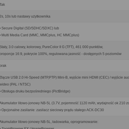
Tak
2s, 10s lub nastawy użytkownika
• Secure Digital (SD/SDHC/SDXC) lub
• Multi Media Card (MMC, MMCplus, HC MMCplus)
Stały, 3.0 calowy, kolorowy, PureColor II G (TFT), 461 000 punktów,
proporcje 16:9, pokrycie 100%, regulowana jasność - dostępnych 5 poziomów
brak
Złącze USB 2.0 Hi-Speed (MTP,PTP) Mini-B, wyjście mini HDMI (CEC) / wyjście aud
wideo (PAL / NTSC)
• Obsługa druku bezpośredniego (PictBridge)
Akumulator litowo-jonowy NB-5L (3.7V, pojemność 1120 mAh, wydajność ok 210 zd
• Opcjonalne zasilanie: zasilacz sieciowy prądu stałego ACK-DC30
Akumulator litowo-jonowy NB-5L, ładowarka, oprogramowanie:
• ZoomBrowser EX / ImageBrowser,