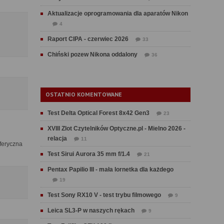
Aktualizacje oprogramowania dla aparatów Nikon
4
Raport CIPA - czerwiec 2026
33
Chiński pozew Nikona oddalony
36
OSTATNIO KOMENTOWANE
Test Delta Optical Forest 8x42 Gen3
23
XVIII Zlot Czytelników Optyczne.pl - Mielno 2026 -
relacja
11
feryczna
Test Sirui Aurora 35 mm f/1.4
21
Pentax Papilio III - mała lornetka dla każdego
19
Test Sony RX10 V - test trybu filmowego
9
Leica SL3-P w naszych rękach
9