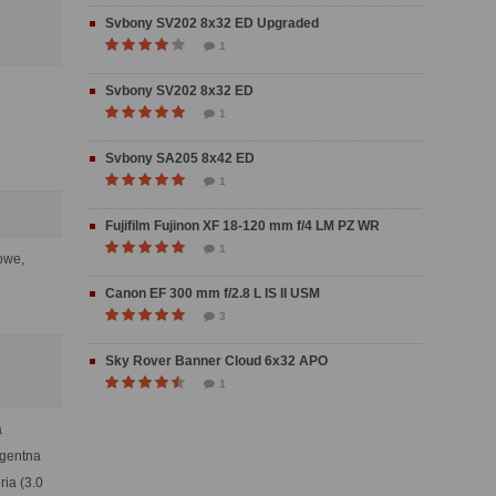
Svbony SV202 8x32 ED Upgraded
1
Svbony SV202 8x32 ED
1
Svbony SA205 8x42 ED
1
Fujifilm Fujinon XF 18-120 mm f/4 LM PZ WR
1
owe,
Canon EF 300 mm f/2.8 L IS II USM
3
Sky Rover Banner Cloud 6x32 APO
1
a
igentna
ia (3.0