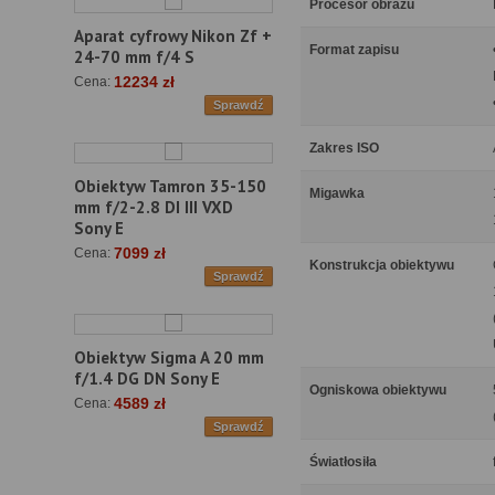
Procesor obrazu
Aparat cyfrowy Nikon Zf +
Format zapisu
24-70 mm f/4 S
12234 zł
Cena:
Sprawdź
Zakres ISO
Obiektyw Tamron 35-150
Migawka
mm f/2-2.8 DI III VXD
Sony E
7099 zł
Cena:
Konstrukcja obiektywu
Sprawdź
Obiektyw Sigma A 20 mm
f/1.4 DG DN Sony E
Ogniskowa obiektywu
4589 zł
Cena:
Sprawdź
Światłosiła