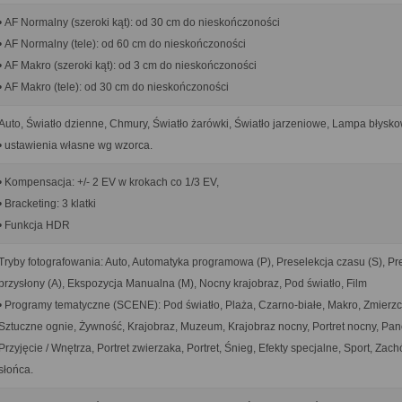
• AF Normalny (szeroki kąt): od 30 cm do nieskończoności
• AF Normalny (tele): od 60 cm do nieskończoności
• AF Makro (szeroki kąt): od 3 cm do nieskończoności
• AF Makro (tele): od 30 cm do nieskończoności
Auto, Światło dzienne, Chmury, Światło żarówki, Światło jarzeniowe, Lampa błysk
• ustawienia własne wg wzorca.
• Kompensacja: +/- 2 EV w krokach co 1/3 EV,
• Bracketing: 3 klatki
• Funkcja HDR
Tryby fotografowania: Auto, Automatyka programowa (P), Preselekcja czasu (S), Pr
przysłony (A), Ekspozycja Manualna (M), Nocny krajobraz, Pod światło, Film
• Programy tematyczne (SCENE): Pod światło, Plaża, Czarno-białe, Makro, Zmierzch
Sztuczne ognie, Żywność, Krajobraz, Muzeum, Krajobraz nocny, Portret nocny, Pa
Przyjęcie / Wnętrza, Portret zwierzaka, Portret, Śnieg, Efekty specjalne, Sport, Zac
słońca.