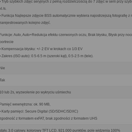
• Tryb szybkich zdjęć seryjnych z pełną rozdzielczością do 7 zdjęć w serii przy szyb
kl./s.
• Funkcja Najlepsze zdjęcie BSS automatycznie wybiera najostrzejszą fotografię z
zarejestrowanych kolejno zdjęć.
Funkcje: Auto, Auto+Redukcja efektu czerwonych oczu, Brak błysku, Błysk przy no
portrecie
• Kompensacja błysku: +/- 2 EV w krokach co 1/3 EV
• Zakres (ISO auto): 0.5-6.5 m (szeroki kąt), 0.5-2.5 m (tele).
Nie
Tak
10 lub 2s, wyzwolenie po wykryciu uśmiechu
Pamięć wewnętrzna: ok. 90 MB,
• Karty pamięci: Secure Digital (SD/SDHC/SDXC)
zgodność z formatem exFAT, brak zgodności z formatem UHS
stały, 3.0 calowy, kolorowy TFT LCD, 921.000 punktów, pole widzenia 100%