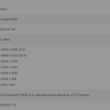
Nikon
Coolpix P300
2011-02-09
12 Mpix
• 4000 x 3000 (4:3)
• 3968 x 2232 (16:9)
• 3264 x 2448
• 2592 x 1944
• 2048 x 1536
• 1024 x 768
• 640 x 480
1/2.3-cala BSI CMOS, 4:3, całkowita liczba pikseli ok. 12.75 miliona
EXPEED C2