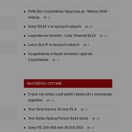
XVIII Zlot Czytelników Optyczne.pl - Mielno 2026 -
relacja
11
Sony RX10 V w naszych rękach
25
Legendarne lornetki - Leitz Trinovid 6x24
13
Leica SL3-P w naszych rękach
9
Uzupełnienia w bazie lornetek i apel do
Czytelników
11
NAJCZĘŚCIEJ CZYTANE
O tym się mówi, czyli plotki i ploteczki z ostatniego
tygodnia
49
Test Sirui Aurora 35 mm f/1.4
21
Test Delta Optical Forest 8x42 Gen3
23
Sony FE 100-400 mm f/5.6-8 OSS
61