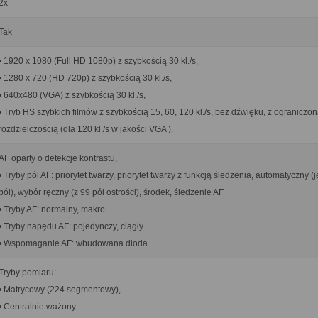
2x
Tak
• 1920 x 1080 (Full HD 1080p) z szybkością 30 kl./s,
• 1280 x 720 (HD 720p) z szybkością 30 kl./s,
• 640x480 (VGA) z szybkością 30 kl./s,
• Tryb HS szybkich filmów z szybkością 15, 60, 120 kl./s, bez dźwięku, z ograniczo
rozdzielczością (dla 120 kl./s w jakości VGA ).
AF oparty o detekcje kontrastu,
• Tryby pól AF: priorytet twarzy, priorytet twarzy z funkcją śledzenia, automatyczny (
pól), wybór ręczny (z 99 pól ostrości), środek, śledzenie AF
• Tryby AF: normalny, makro
• Tryby napędu AF: pojedynczy, ciągły
• Wspomaganie AF: wbudowana dioda
Tryby pomiaru:
• Matrycowy (224 segmentowy),
• Centralnie ważony.