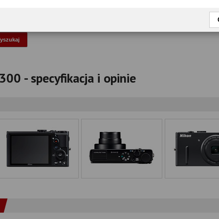
okaż tylko przetestowane modele
00 - specyfikacja i opinie