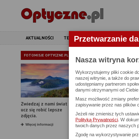
Przetwarzanie d
AKTUALNOŚCI
TESTY
ARTYKUŁY
APARATY
APARATY
FOTOMISJE OPTYCZNE.PL
Nasza witryna kor
Wykorzystujemy pliki cookie do
W bazie znajduj
naszej witrynie, a także do pra
udostępniamy partnerom społe
danymi otrzymanymi od Ciebie l
Proszę podać
Masz możliwość zmiany prefere
Zwiedzaj z nami świat i
Producent:
zapisywanie przez nas plików c
ucz się robić lepsze
Jeżeli nie zmienisz tych ustaw
Model:
zdjęcia.
Polityką Prywatności
. W dokume
Rozdzielczość:
Więcej informacji
twoich danych przez naszych p
Zgodę na wykorzystywanie pr
Zoom optyczny: