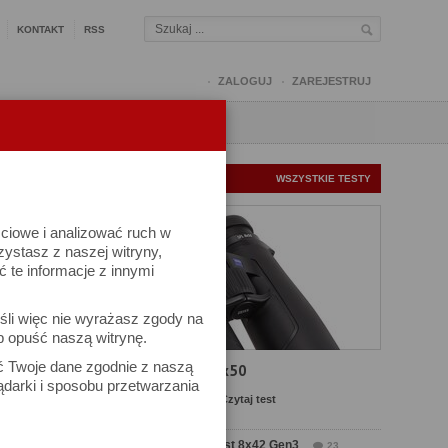
KONTAKT
RSS
ZALOGUJ
ZAREJESTRUJ
Q
FORUM
FOTOMISJE
NOWE TESTY
WSZYSTKIE TESTY
ściowe i analizować ruch w
rzystasz z naszej witryny,
te informacje z innymi
śli więc nie wyrażasz zgody na
b opuść naszą witrynę.
ów
ać Twoje dane zgodnie z naszą
Test Carl Zeiss SFL 8x50
ądarki i sposobu przetwarzania
Komentarze: 13
Czytaj test
Test Delta Optical Forest 8x42 Gen3
23