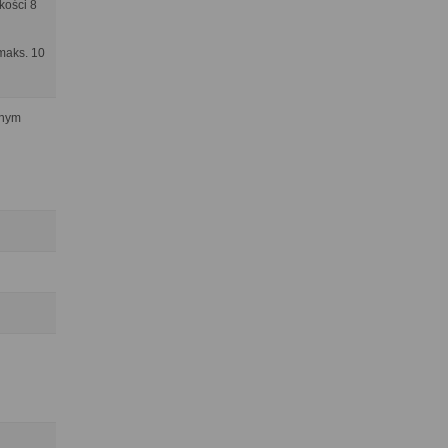
kości 8
 maks. 10
cnym