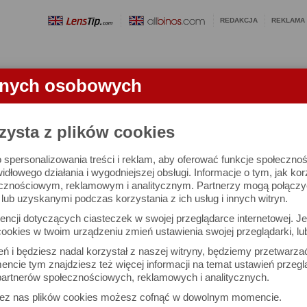
REDAKCJA
REKLAMA
anych osobowych
OBIEKTYWY
LORNETKI
SŁOWNICZEK
RANKINGI
FA
zysta z plików cookies
 spersonalizowania treści i reklam, aby oferować funkcje społeczno
e się 2455 aparatów i 10741 ocen.
widłowego działania i wygodniejszej obsługi. Informacje o tym, jak ko
cznościowym, reklamowym i analitycznym. Partnerzy mogą połączyć 
ub uzyskanymi podczas korzystania z ich usług i innych witryn.
 interesujące Cię parametry
ncji dotyczących ciasteczek w swojej przeglądarce internetowej. Je
Możesz też zrobić
ookies w twoim urządzeniu zmień ustawienia swojej przeglądarki, lu
własne porównanie aparat
ień i będziesz nadal korzystał z naszej witryny, będziemy przetwarz
ncie tym znajdziesz też więcej informacji na temat ustawień przegl
artnerów społecznościowych, reklamowych i analitycznych.
Porównaj aparaty
zez nas plików cookies możesz cofnąć w dowolnym momencie.