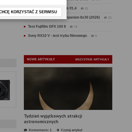
Test Sirui Aurora 35 mm f/1.4
21
CHCĘ KORZYSTAĆ Z SERWISU
Test Swarovski CL Companion 8x30 (2026)
22
Test Fujifilm GFX 100 II
76
Sony RX10 V - test trybu filmowego
9
NOWE ARTYKUŁY
WSZYSTKIE ARTYKUŁY
Tydzień wyjątkowych atrakcji
astronomicznych
Komentarze: 1
Czytaj artykuł