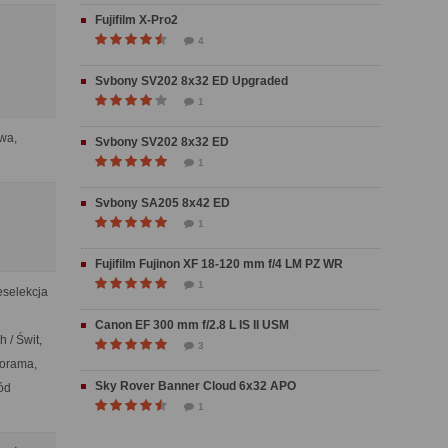
Fujifilm X-Pro2
4
Svbony SV202 8x32 ED Upgraded
1
owa,
Svbony SV202 8x32 ED
1
Svbony SA205 8x42 ED
1
Fujifilm Fujinon XF 18-120 mm f/4 LM PZ WR
1
eselekcja
Canon EF 300 mm f/2.8 L IS II USM
 / Świt,
3
norama,
Sky Rover Banner Cloud 6x32 APO
hód
1