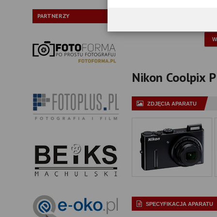
Typ:
PARTNERZY
P
Nikon Coolpix P3
ZDJĘCIA APARATU
SPECYFIKACJA APARATU