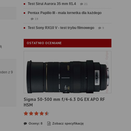
Test Sirui Aurora 35 mm f/1.4
21
Pentax Papilio III - mała lornetka dla każdego
19
Test Sony RX10 V - test trybu filmowego
9
OSTATNIO OCENIANE
ną
jeden z 9
Sigma 50-500 mm f/4-6.3 DG EX APO RF
HSM
Oceny: 8
Zobacz specyfikację