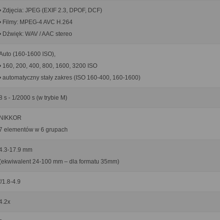
• Zdjęcia: JPEG (EXIF 2.3, DPOF, DCF)
• Filmy: MPEG-4 AVC H.264
• Dźwięk: WAV / AAC stereo
Auto (160-1600 ISO),
• 160, 200, 400, 800, 1600, 3200 ISO
• automatyczny stały zakres (ISO 160-400, 160-1600)
8 s - 1/2000 s (w trybie M)
NIKKOR
7 elementów w 6 grupach
4.3-17.9 mm
(ekwiwalent 24-100 mm – dla formatu 35mm)
f/1.8-4.9
4.2x