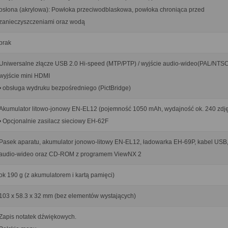
osłona (akrylowa): Powłoka przeciwodblaskowa, powłoka chroniąca przed
zanieczyszczeniami oraz wodą
brak
Uniwersalne złącze USB 2.0 Hi-speed (MTP/PTP) / wyjście audio-wideo(PAL/NTSC
wyjście mini HDMI
• obsługa wydruku bezpośredniego (PictBridge)
Akumulator litowo-jonowy EN-EL12 (pojemność 1050 mAh, wydajność ok. 240 zdj
• Opcjonalnie zasilacz sieciowy EH-62F
Pasek aparatu, akumulator jonowo-litowy EN-EL12, ładowarka EH-69P, kabel USB,
audio-wideo oraz CD-ROM z programem ViewNX 2
ok 190 g (z akumulatorem i kartą pamięci)
103 x 58.3 x 32 mm (bez elementów wystających)
Zapis notatek dźwiękowych.