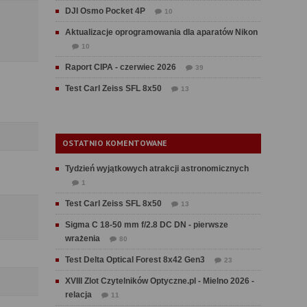
DJI Osmo Pocket 4P
10
Aktualizacje oprogramowania dla aparatów Nikon
10
Raport CIPA - czerwiec 2026
39
Test Carl Zeiss SFL 8x50
13
OSTATNIO KOMENTOWANE
Tydzień wyjątkowych atrakcji astronomicznych
1
Test Carl Zeiss SFL 8x50
13
Sigma C 18-50 mm f/2.8 DC DN - pierwsze
wrażenia
80
Test Delta Optical Forest 8x42 Gen3
23
XVIII Zlot Czytelników Optyczne.pl - Mielno 2026 -
relacja
11