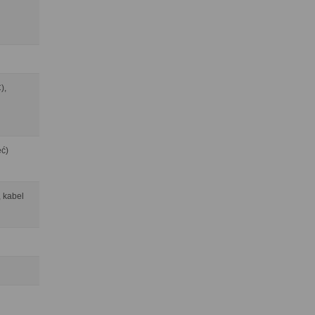
),
ęć)
 kabel