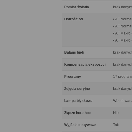
Pomiar światła
brak danyc
Ostrość od
• AF Normal
• AF Normal
• AF Makro 
• AF Makro 
Balans bieli
brak danyc
Kompensacja ekspozycji
brak danyc
Programy
17 program
Zdjęcia seryjne
brak danyc
Lampa błyskowa
Wbudowana
Złącze hot-shoe
Nie
Wyjście statywowe
Tak