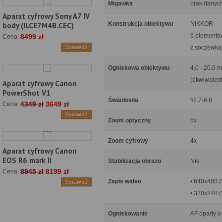
Migawka
brak danyc
Aparat cyfrowy Sony A7 IV
Konstrukcja obiektywu
NIKKOR
body (ILCE7M4B.CEC)
6 elementó
8499 zł
Cena:
z soczewką 
Sprawdź
Ogniskowa obiektywu
4.0 - 20.0 
(ekwiwalen
Aparat cyfrowy Canon
PowerShot V1
Światłosiła
f/2.7-6.8
4349 zł
3649 zł
Cena:
Sprawdź
Zoom optyczny
5x
Zoom cyfrowy
4x
Aparat cyfrowy Canon
EOS R6 mark II
Stabilizacja obrazu
Nie
8945 zł
8199 zł
Cena:
Zapis wideo
• 640x480 (
Sprawdź
• 320x240 (
Ogniskowanie
AF oparty o