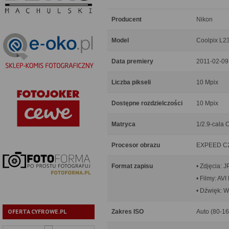
Producent
Nikon
Model
Coolpix L2
Data premiery
2011-02-09
Liczba pikseli
10 Mpix
Dostępne rozdzielczości
10 Mpix
Matryca
1/2.9-cala C
Procesor obrazu
EXPEED C
Format zapisu
• Zdjęcia: 
• Filmy: AV
• Dźwięk: 
OFERTA CYFROWE.PL
Zakres ISO
Auto (80-1