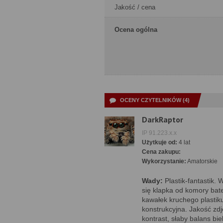
Jakość / cena
Ocena ogólna
OCENY CZYTELNIKÓW (4)
DarkRaptor
IP 91.223.x.x
Użytkuje od:
4 lat
Cena zakupu:
Wykorzystanie:
Amatorskie
Wady:
Plastik-fantastik.
się klapka od komory bate
kawałek kruchego plastik
konstrukcyjna. Jakość zdj
kontrast, słaby balans bie