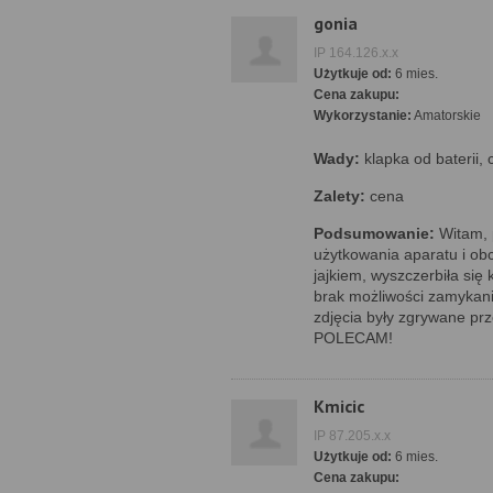
gonia
IP 164.126.x.x
Użytkuje od:
6 mies.
Cena zakupu:
Wykorzystanie:
Amatorskie
Wady:
klapka od baterii, 
Zalety:
cena
Podsumowanie:
Witam, 
użytkowania aparatu i obc
jajkiem, wyszczerbiła się k
brak możliwości zamykania
zdjęcia były zgrywane pr
POLECAM!
Kmicic
IP 87.205.x.x
Użytkuje od:
6 mies.
Cena zakupu: