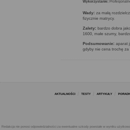
Wykorzystanie:
Profesjonaln
Wady:
za małą rozdzielc
fizycznie matrycy.
Zalety:
bardzo dobra jako
1600, małe szumy, bardz
Podsumowanie:
aparat j
gdyby nie cena trochę za
AKTUALNOŚCI
TESTY
ARTYKUŁY
PORADN
Redakcja nie ponosi odpowiedzialności za ewentualne szkody powstałe w wyniku użytkowa