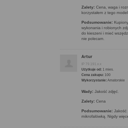
Zalety:
Cena, waga i rozmi
korzystałem z tego model
Podsumowanie:
Kupiony
wykonania i robionych zd
do kieszeni i mieć wszęd
nie polecam.
Artur
IP 79.191.x.x
Użytkuje od:
1 mies.
Cena zakupu:
100
Wykorzystanie:
Amatorskie
Wady:
Jakość zdjęć.
Zalety:
Cena
Podsumowanie:
Jakość z
mikrofalówką. Nigdy więce