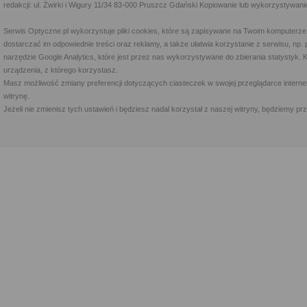
redakcji: ul. Żwirki i Wigury 11/34 83-000 Pruszcz Gdański Kopiowanie lub wykorzystywan
Serwis Optyczne.pl wykorzystuje pliki cookies, które są zapisywane na Twoim komputerze
dostarczać im odpowiednie treści oraz reklamy, a także ułatwia korzystanie z serwisu, 
narzędzie Google Analytics, które jest przez nas wykorzystywane do zbierania statystyk. 
urządzenia, z którego korzystasz.
Masz możliwość zmiany preferencji dotyczących ciasteczek w swojej przeglądarce internet
witrynę.
Jeżeli nie zmienisz tych ustawień i będziesz nadal korzystał z naszej witryny, będziemy 