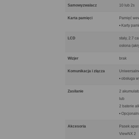
Samowyzwalacz
10 lub 2s
Karta pamięci
Pamięć wew
• Karty pam
LCD
stały, 2.7 
osłona (akr
Wizjer
brak
Komunikacja i złącza
Uniwersaln
• obsługa w
Zasilanie
2 akumulat
lub
2 baterie a
• Opcjonaln
Akcesoria
Pasek apar
ViewNX 2