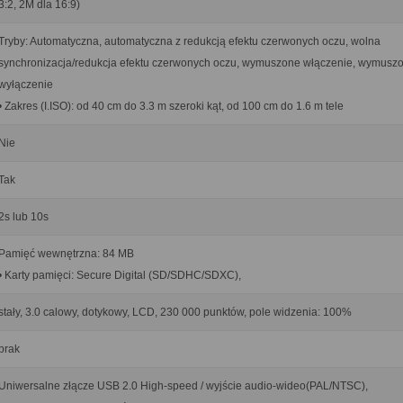
3:2, 2M dla 16:9)
Tryby: Automatyczna, automatyczna z redukcją efektu czerwonych oczu, wolna
synchronizacja/redukcja efektu czerwonych oczu, wymuszone włączenie, wymusz
wyłączenie
• Zakres (I.ISO): od 40 cm do 3.3 m szeroki kąt, od 100 cm do 1.6 m tele
Nie
Tak
2s lub 10s
Pamięć wewnętrzna: 84 MB
• Karty pamięci: Secure Digital (SD/SDHC/SDXC),
stały, 3.0 calowy, dotykowy, LCD, 230 000 punktów, pole widzenia: 100%
brak
Uniwersalne złącze USB 2.0 High-speed / wyjście audio-wideo(PAL/NTSC),