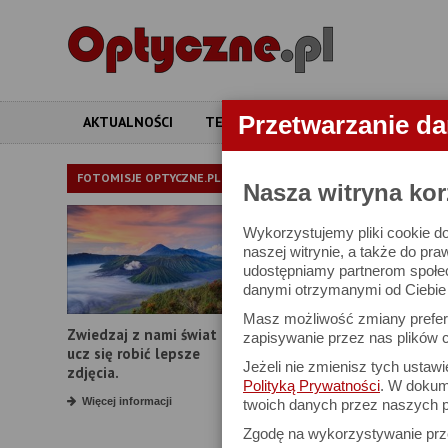
Przetwarzanie d
AKTUALNOŚCI
TESTY
ARTYKUŁY
APARATY
APARATY
FOTOMISJE OPTYCZNE.PL
Nasza witryna kor
Wykorzystujemy pliki cookie do
W bazie znajduj
naszej witrynie, a także do pra
udostępniamy partnerom społe
danymi otrzymanymi od Ciebie l
Proszę podać
Masz możliwość zmiany prefere
Zwiedzaj z nami świat i
Producent:
zapisywanie przez nas plików c
ucz się robić lepsze
Jeżeli nie zmienisz tych ustaw
Model:
zdjęcia.
Polityką Prywatności
. W dokume
Rozdzielczość:
Więcej informacji
twoich danych przez naszych p
Zgodę na wykorzystywanie pr
Zoom optyczny: