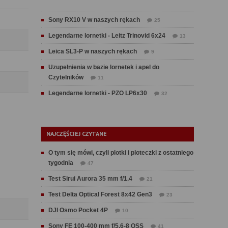
Sony RX10 V w naszych rękach
25
Legendarne lornetki - Leitz Trinovid 6x24
13
Leica SL3-P w naszych rękach
9
Uzupełnienia w bazie lornetek i apel do
Czytelników
11
Legendarne lornetki - PZO LP6x30
32
NAJCZĘŚCIEJ CZYTANE
O tym się mówi, czyli plotki i ploteczki z ostatniego
tygodnia
47
Test Sirui Aurora 35 mm f/1.4
21
Test Delta Optical Forest 8x42 Gen3
23
DJI Osmo Pocket 4P
10
Sony FE 100-400 mm f/5.6-8 OSS
41