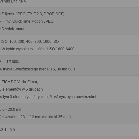
Venus Engine VI
• Zdjęcia: JPEG (EXIF 2.3, DPOF, DCF)
• Filmy: QuickTime Motion JPEG
• Dźwięk: mono
I.ISO, 100, 200, 400, 800, 1600 ISO
• W trybie wysoka czułość od ISO 1600-6400
8s - 1/1600s
w trybie Gwieździstego nieba: 15, 30 lub 60 s
LEICA DC Vario-Elmar,
6 elementów w 5 grupach
w tym 3 elementy asferyczne, 5 asferycznych powierzchni
5.0 - 20.0 mm
(ekwiwalent 28 - 112 mm dla klatki 35 mm)
f/3.1 - 6.5