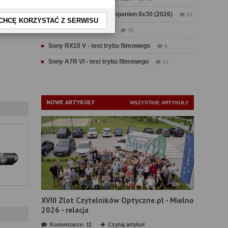
Test Swarovski CL Companion 8x30 (2026)
22
CHCĘ KORZYSTAĆ Z SERWISU
Test Fujifilm GFX 100 II
76
Sony RX10 V - test trybu filmowego
9
Sony A7R VI - test trybu filmowego
11
NOWE ARTYKUŁY
WSZYSTKIE ARTYKUŁY
XVIII Zlot Czytelników Optyczne.pl - Mielno
2026 - relacja
Komentarze: 11
Czytaj artykuł