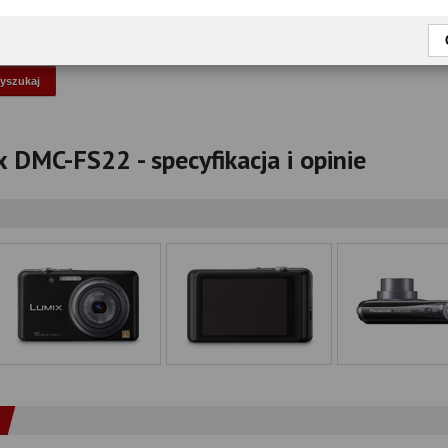
okaż tylko przetestowane modele
 DMC-FS22 - specyfikacja i opinie