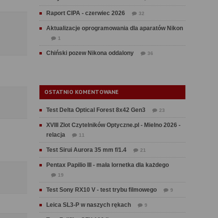
Raport CIPA - czerwiec 2026
32
Aktualizacje oprogramowania dla aparatów Nikon
1
Chiński pozew Nikona oddalony
36
OSTATNIO KOMENTOWANE
Test Delta Optical Forest 8x42 Gen3
23
XVIII Zlot Czytelników Optyczne.pl - Mielno 2026 -
relacja
11
Test Sirui Aurora 35 mm f/1.4
21
Pentax Papilio III - mała lornetka dla każdego
19
Test Sony RX10 V - test trybu filmowego
9
Leica SL3-P w naszych rękach
9