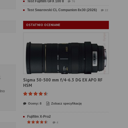
Test Fujifilm GFX 100 II
76
Test Swarovski CL Companion 8x30 (2026)
22
OSTATNIO OCENIANE
,
Sigma 50-500 mm f/4-6.3 DG EX APO RF
HSM
edno
Oceny: 8
Zobacz specyfikację
Fujifilm X-Pro2
4