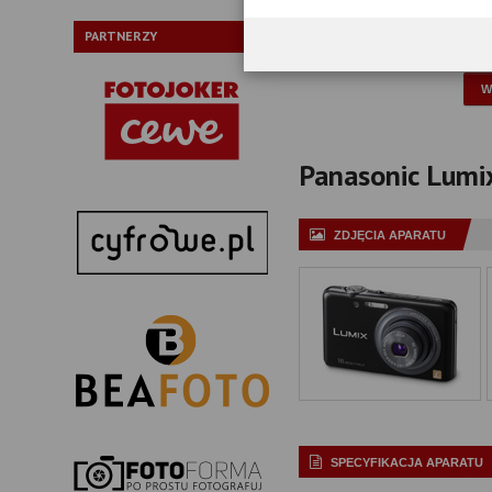
Typ:
PARTNERZY
P
Panasonic Lumix
ZDJĘCIA APARATU
SPECYFIKACJA APARATU