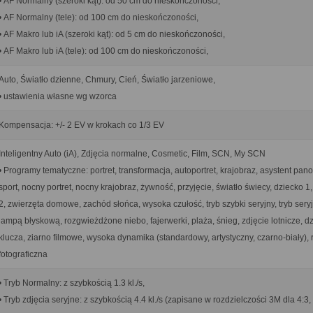
• AF Normalny (szeroki kąt): od 50 cm do nieskończoności,
• AF Normalny (tele): od 100 cm do nieskończoności,
• AF Makro lub iA (szeroki kąt): od 5 cm do nieskończoności,
• AF Makro lub iA (tele): od 100 cm do nieskończoności,
Auto, Światło dzienne, Chmury, Cień, Światło jarzeniowe,
• ustawienia własne wg wzorca
Kompensacja: +/- 2 EV w krokach co 1/3 EV
Inteligentny Auto (iA), Zdjęcia normalne, Cosmetic, Film, SCN, My SCN
• Programy tematyczne: portret, transformacja, autoportret, krajobraz, asystent pan
sport, nocny portret, nocny krajobraz, żywność, przyjęcie, światło świecy, dziecko 1
2, zwierzęta domowe, zachód słońca, wysoka czułość, tryb szybki seryjny, tryb sery
lampą błyskową, rozgwieżdżone niebo, fajerwerki, plaża, śnieg, zdjęcie lotnicze, d
klucza, ziarno filmowe, wysoka dynamika (standardowy, artystyczny, czarno-biały),
fotograficzna
• Tryb Normalny: z szybkością 1.3 kl./s,
• Tryb zdjęcia seryjne: z szybkością 4.4 kl./s (zapisane w rozdzielczości 3M dla 4:3,