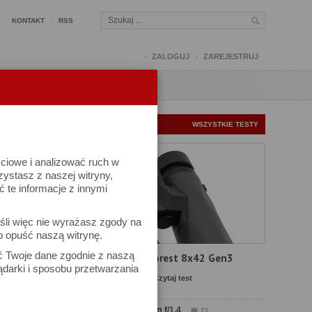
KONTAKT
RSS
ZALOGUJ
ZAREJESTRUJ
Q
FORUM
FOTOMISJE
NOWE TESTY
WSZYSTKIE TESTY
ściowe i analizować ruch w
rzystasz z naszej witryny,
te informacje z innymi
śli więc nie wyrażasz zgody na
b opuść naszą witrynę.
ów
ać Twoje dane zgodnie z naszą
Test Delta Optical Forest 8x42 Gen3
ądarki i sposobu przetwarzania
Komentarze: 23
Czytaj test
Test Sirui Aurora 35 mm f/1.4
21