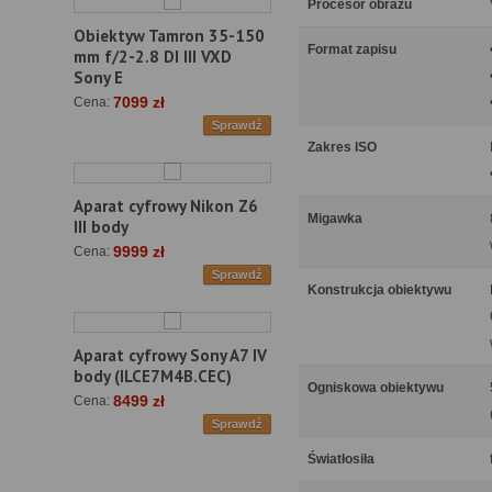
Procesor obrazu
Obiektyw Tamron 35-150
Format zapisu
mm f/2-2.8 DI III VXD
Sony E
7099 zł
Cena:
Sprawdź
Zakres ISO
Aparat cyfrowy Nikon Z6
Migawka
III body
9999 zł
Cena:
Sprawdź
Konstrukcja obiektywu
Aparat cyfrowy Sony A7 IV
body (ILCE7M4B.CEC)
Ogniskowa obiektywu
8499 zł
Cena:
Sprawdź
Światłosiła