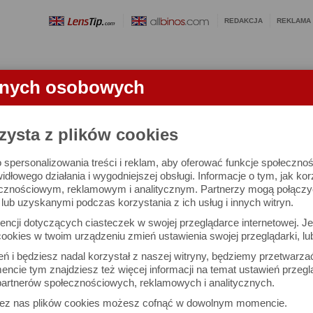
REDAKCJA
REKLAMA
anych osobowych
OBIEKTYWY
LORNETKI
SŁOWNICZEK
RANKINGI
FA
zysta z plików cookies
 spersonalizowania treści i reklam, aby oferować funkcje społeczno
e się 2455 aparatów i 10741 ocen.
widłowego działania i wygodniejszej obsługi. Informacje o tym, jak ko
cznościowym, reklamowym i analitycznym. Partnerzy mogą połączyć 
ub uzyskanymi podczas korzystania z ich usług i innych witryn.
 interesujące Cię parametry
ncji dotyczących ciasteczek w swojej przeglądarce internetowej. Je
Możesz też zrobić
ookies w twoim urządzeniu zmień ustawienia swojej przeglądarki, lu
własne porównanie aparat
ień i będziesz nadal korzystał z naszej witryny, będziemy przetwarz
ncie tym znajdziesz też więcej informacji na temat ustawień przegl
artnerów społecznościowych, reklamowych i analitycznych.
Porównaj aparaty
zez nas plików cookies możesz cofnąć w dowolnym momencie.