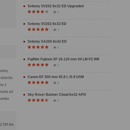
Svbony SV202 8x32 ED Upgraded
1
Svbony SV202 8x32 ED
1
Svbony SA205 8x42 ED
1
Fujifilm Fujinon XF 18-120 mm f/4 LM PZ WR
1
oramy,
Canon EF 300 mm f/2.8 L IS II USM
, dziecko
3
jny z
ziurka od
Sky Rover Banner Cloud 6x32 APO
 ramka
1
 2.5M dla