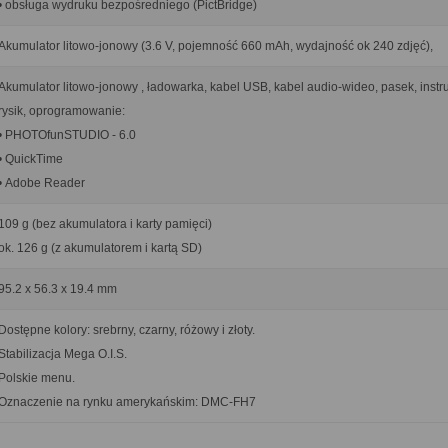
• obsługa wydruku bezpośredniego (PictBridge)
Akumulator litowo-jonowy (3.6 V, pojemność 660 mAh, wydajność ok 240 zdjęć),
Akumulator litowo-jonowy , ładowarka, kabel USB, kabel audio-wideo, pasek, instru
rysik, oprogramowanie:
• PHOTOfunSTUDIO - 6.0
• QuickTime
• Adobe Reader
109 g (bez akumulatora i karty pamięci)
ok. 126 g (z akumulatorem i kartą SD)
95.2 x 56.3 x 19.4 mm
Dostępne kolory: srebrny, czarny, różowy i złoty.
Stabilizacja Mega O.I.S.
Polskie menu.
Oznaczenie na rynku amerykańskim: DMC-FH7