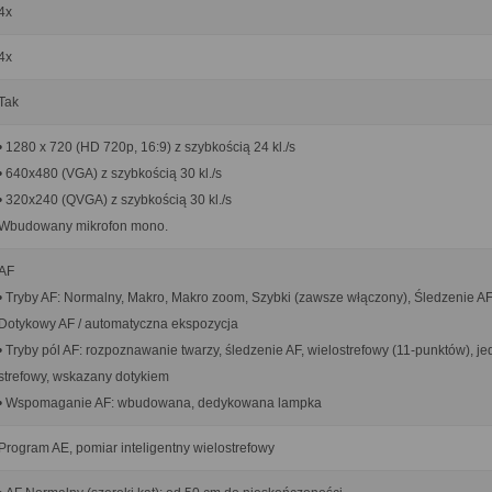
4x
4x
Tak
• 1280 x 720 (HD 720p, 16:9) z szybkością 24 kl./s
• 640x480 (VGA) z szybkością 30 kl./s
• 320x240 (QVGA) z szybkością 30 kl./s
Wbudowany mikrofon mono.
AF
• Tryby AF: Normalny, Makro, Makro zoom, Szybki (zawsze włączony), Śledzenie AF
Dotykowy AF / automatyczna ekspozycja
• Tryby pól AF: rozpoznawanie twarzy, śledzenie AF, wielostrefowy (11-punktów), j
strefowy, wskazany dotykiem
• Wspomaganie AF: wbudowana, dedykowana lampka
Program AE, pomiar inteligentny wielostrefowy