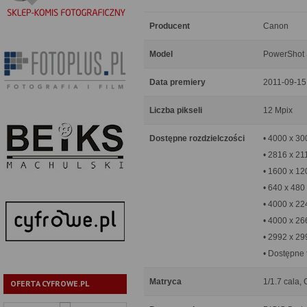
Producent
Canon
Model
PowerShot
Data premiery
2011-09-15
Liczba pikseli
12 Mpix
Dostępne rozdzielczości
• 4000 x 30
• 2816 x 21
• 1600 x 12
• 640 x 480
• 4000 x 22
• 4000 x 26
• 2992 x 29
• Dostępne 
Matryca
1/1.7 cala,
OFERTA CYFROWE.PL