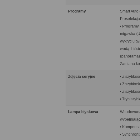
Programy
Smart Auto 
Preselekcja
• Programy 
migawka (U
wykryciu tw
wodą, Liści
(panorama),
Zamiana kol
Zdjęcia seryjne
• Z szybkośc
• Z szybkoś
• Z szybkoś
• Tryb szybk
Lampa błyskowa
Wbudowana, 
wypełniając
• Kompensac
• Synchroni