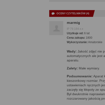
OCENY CZYTELNIKÓW (4)
marmig
IP 79.184.x.x
Użytkuje od:
6 lat
Cena zakupu:
1800
Wykorzystanie:
Amatorskie
Wady:
Jakość zdjęć nie p
automatycznych ale jest
aparatu.
Zalety:
Małe wymiary.
Podsumowanie:
Aparat 
kieszonkowy rozmiar. Prz
ustawieniach ręcznych jest
zaczęły się kłopoty ze spu
Był dwukrotnie naprawian
rozczarowany jakością p