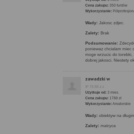
Cena zakupu:
350 funtów
Wykorzystanie:
Półprofesjon
Wady:
Jakosc zdjec.
Zalety:
Brak
Podsumowanie:
Zdecydo
poniewaz chcialam miec c
moge wrzucic do torebki,
dobrej jakosci. Niestety 
zawadzki w
IP 78.88.x.x
Użytkuje od:
3 mies.
Cena zakupu:
1788 zł
Wykorzystanie:
Amatorskie
Wady:
obiektyw na długi
Zalety:
matryca