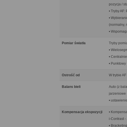
pozycja / st
• Tryby AF:
• Wybierani
(normalny, 
• Wspomag
Pomiar światła
Tryby pomia
• Wieloseg
• Centralni
• Punktowy 
Ostrość od
W trybie AF
Balans bieli
Auto (z bal
jarzeniowe 
• ustawien
Kompensacja ekspozycji
• Kompensac
i-Contrast 
• Bracketing