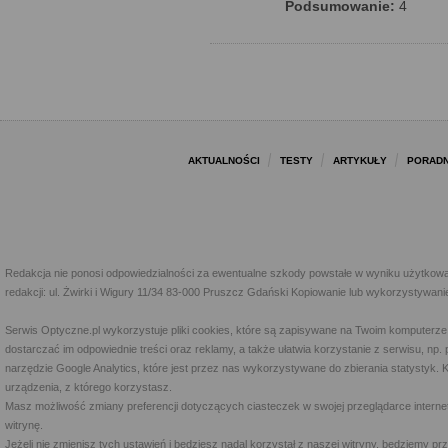
Podsumowanie:
4
AKTUALNOŚCI
TESTY
ARTYKUŁY
PORADN
Redakcja nie ponosi odpowiedzialności za ewentualne szkody powstałe w wyniku użytkowa
redakcji: ul. Żwirki i Wigury 11/34 83-000 Pruszcz Gdański Kopiowanie lub wykorzystywan
Serwis Optyczne.pl wykorzystuje pliki cookies, które są zapisywane na Twoim komputerze
dostarczać im odpowiednie treści oraz reklamy, a także ułatwia korzystanie z serwisu, 
narzędzie Google Analytics, które jest przez nas wykorzystywane do zbierania statystyk. 
urządzenia, z którego korzystasz.
Masz możliwość zmiany preferencji dotyczących ciasteczek w swojej przeglądarce internet
witrynę.
Jeżeli nie zmienisz tych ustawień i będziesz nadal korzystał z naszej witryny, będziemy 