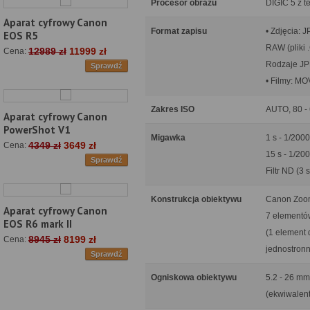
Procesor obrazu
DIGIC 5 z t
Aparat cyfrowy Canon
Format zapisu
• Zdjęcia: 
EOS R5
RAW (pliki
12989 zł
11999 zł
Cena:
Rodzaje JP
Sprawdź
• Filmy: MO
Zakres ISO
AUTO, 80 - 
Aparat cyfrowy Canon
PowerShot V1
Migawka
1 s - 1/2000
4349 zł
3649 zł
Cena:
15 s - 1/20
Sprawdź
Filtr ND (3 
Konstrukcja obiektywu
Canon Zoo
Aparat cyfrowy Canon
7 elementó
EOS R6 mark II
(1 element 
8945 zł
8199 zł
Cena:
jednostronn
Sprawdź
Ogniskowa obiektywu
5.2 - 26 mm
(ekwiwalent