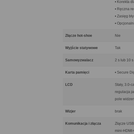
• Korekta d
• Ręczna re
• Zasięg bły
• Opcjonal
Złącze hot-shoe
Nie
Wyjście statywowe
Tak
Samowyzwalacz
2 s lub 10 
Karta pamięci
• Secure D
LCD
Stały, 3.0-
regulacja j
pole widze
Wizjer
brak
Komunikacja i złącza
Złącze USB 
mini-HDMI