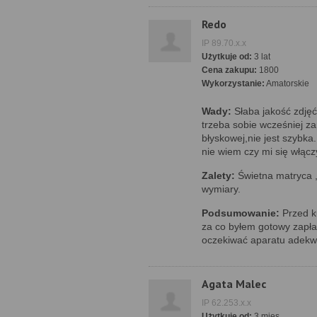
Redo
IP 89.70.x.x
Użytkuje od:
3 lat
Cena zakupu:
1800
Wykorzystanie:
Amatorskie
Wady:
Słaba jakość zdjęć,
trzeba sobie wcześniej z
błyskowej,nie jest szybka
nie wiem czy mi się włącz
Zalety:
Świetna matryca 
wymiary.
Podsumowanie:
Przed k
za co byłem gotowy zapła
oczekiwać aparatu adekwa
Agata Malec
IP 62.253.x.x
Użytkuje od:
3 mies.