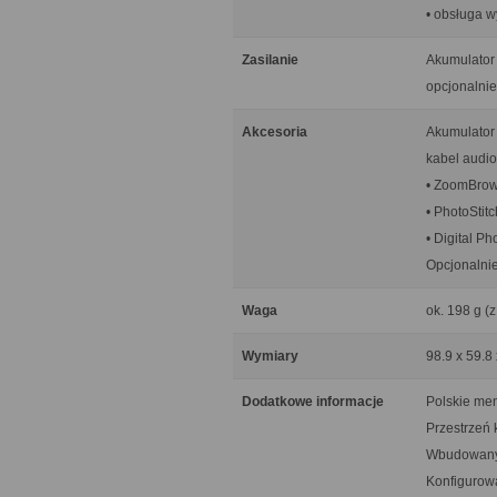
• obsługa w
Zasilanie
Akumulator 
opcjonalni
Akcesoria
Akumulator
kabel audio
• ZoomBrow
• PhotoStit
• Digital P
Opcjonaln
Waga
ok. 198 g (
Wymiary
98.9 x 59.8
Dodatkowe informacje
Polskie me
Przestrzeń 
Wbudowany
Konfigurowa