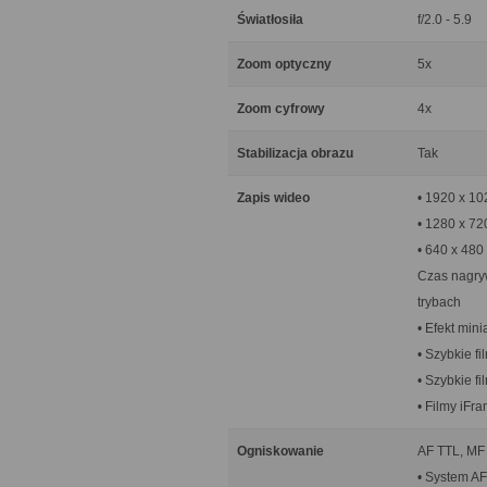
Światłosiła
f/2.0 - 5.9
Zoom optyczny
5x
Zoom cyfrowy
4x
Stabilizacja obrazu
Tak
Zapis wideo
• 1920 x 102
• 1280 x 720
• 640 x 480 
Czas nagryw
trybach
• Efekt mini
• Szybkie f
• Szybkie f
• Filmy iFr
Ogniskowanie
AF TTL, MF
• System AF