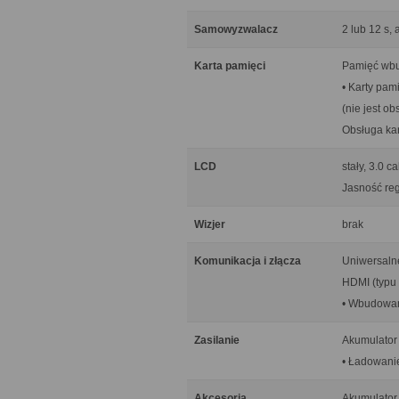
Samowyzwalacz
2 lub 12 s,
Karta pamięci
Pamięć wb
• Karty pa
(nie jest o
Obsługa kar
LCD
stały, 3.0 
Jasność re
Wizjer
brak
Komunikacja i złącza
Uniwersalne
HDMI (typu 
• Wbudowan
Zasilanie
Akumulator 
• Ładowani
Akcesoria
Akumulator 