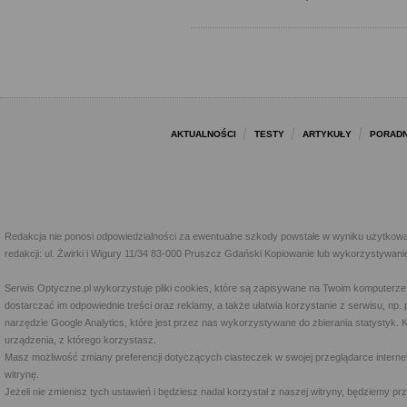
AKTUALNOŚCI
TESTY
ARTYKUŁY
PORADN
Redakcja nie ponosi odpowiedzialności za ewentualne szkody powstałe w wyniku użytkowa
redakcji: ul. Żwirki i Wigury 11/34 83-000 Pruszcz Gdański Kopiowanie lub wykorzystywan
Serwis Optyczne.pl wykorzystuje pliki cookies, które są zapisywane na Twoim komputerze
dostarczać im odpowiednie treści oraz reklamy, a także ułatwia korzystanie z serwisu, 
narzędzie Google Analytics, które jest przez nas wykorzystywane do zbierania statystyk. 
urządzenia, z którego korzystasz.
Masz możliwość zmiany preferencji dotyczących ciasteczek w swojej przeglądarce internet
witrynę.
Jeżeli nie zmienisz tych ustawień i będziesz nadal korzystał z naszej witryny, będziemy 