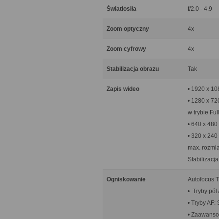
Światłosiła
f/2.0 - 4.9
Zoom optyczny
4x
Zoom cyfrowy
4x
Stabilizacja obrazu
Tak
Zapis wideo
• 1920 x 10
• 1280 x 72
w trybie Fu
• 640 x 480
• 320 x 240
max. rozmia
Stabilizacj
Ogniskowanie
Autofocus T
• Tryby pól
• Tryby AF:
• Zaawanso