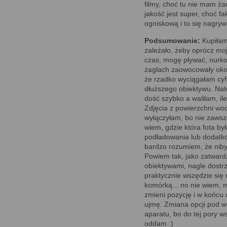
filmy, choć tu nie mam ż
jakość jest super, choć fa
ogniskową i to się nagry
Podsumowanie:
Kupiłam
zależało, żeby oprócz moj
czas, mogę pływać, nurko
żaglach zaowocowały okoł
że rzadko wyciągałam cyfr
dłuższego obiektywu. Nato
dość szybko a waliłam, i
Zdjęcia z powierzchni wod
wyłączyłam, bo nie zawsze
wiem, gdzie która fota był
podładowania lub dodatkow
bardzo rozumiem, że niby
Powiem tak, jako zatwardz
obiektywami, nagle dostrz
praktycznie wszędzie się 
komórką... no nie wiem, 
zmieni pozycję i w końcu o
ujmę. Zmiana opcji pod w
aparatu, bo do tej pory 
oddam :)