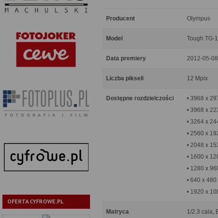
Producent
Olympus
Model
Tough TG-1
Data premiery
2012-05-08
Liczba pikseli
12 Mpix
Dostępne rozdzielczości
• 3968 x 29
• 3968 x 22
• 3264 x 24
• 2560 x 19
• 2048 x 15
• 1600 x 12
• 1280 x 96
• 640 x 480
• 1920 x 10
OFERTA CYFROWE.PL
Matryca
1/2.3 cala, 