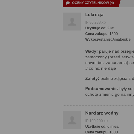
OCENY CZYTELNIKÓW (4)
Lukrecja
IP 80.238.x.x
Użytkuje od:
2 lat
Cena zakupu:
1300
Wykorzystanie:
Amatorskie
Wady:
paruje nad brzegi
zamoczony (przed serwis
nawet bez zanurzenia) ser
:/ co nic nie daje
Zalety:
piękne zdjęcia z 
Podsumowanie:
były su
ochotę zmienić go na inny
Narciarz wodny
IP 199.200.x.x
Użytkuje od:
6 mies.
Cena zakupu:
1800