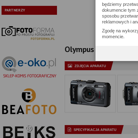
będziemy przetwa
Typ:
dokumencie tym zn
PARTNERZY
sposobu przetwar
Pokaż tylko
reklamowych i an
Zgodę na wykorzy
momencie.
Olympus Tough TG-1 - 
ZDJĘCIA APARATU
SPECYFIKACJA APARATU