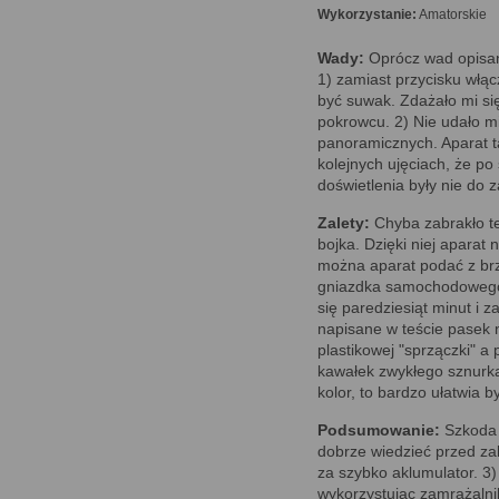
Wykorzystanie:
Amatorskie
Wady:
Oprócz wad opisan
1) zamiast przycisku włą
być suwak. Zdażało mi się
pokrowcu. 2) Nie udało mi
panoramicznych. Aparat t
kolejnych ujęciach, że po
doświetlenia były nie do
Zalety:
Chyba zabrakło te
bojka. Dzięki niej aparat 
można aparat podać z brz
gniazdka samochodowego 
się paredziesiąt minut i 
napisane w teście pasek 
plastikowej "sprzączki" 
kawałek zwykłego sznurka
kolor, to bardzo ułatwia b
Podsumowanie:
Szkoda ż
dobrze wiedzieć przed zak
za szybko aklumulator. 3)
wykorzystując zamrażalni