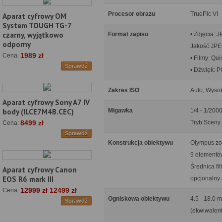
Procesor obrazu
TruePic VI
Aparat cyfrowy OM
System TOUGH TG-7
czarny, wyjątkowo
Format zapisu
• Zdjęcia: 
odporny
Jakość JPEG
1989 zł
Cena:
• Filmy: Qu
Sprawdź
• Dźwięk: 
Zakres ISO
Auto, Wysok
Aparat cyfrowy Sony A7 IV
Migawka
1/4 - 1/2000
body (ILCE7M4B.CEC)
Tryb Sceny 
8499 zł
Cena:
Sprawdź
Konstrukcja obiektywu
Olympus z
9 elementów
Średnica fil
Aparat cyfrowy Canon
EOS R6 mark III
opcjonalny
12999 zł
12499 zł
Cena:
Ogniskowa obiektywu
4.5 - 18.0 
Sprawdź
(ekwiwalen