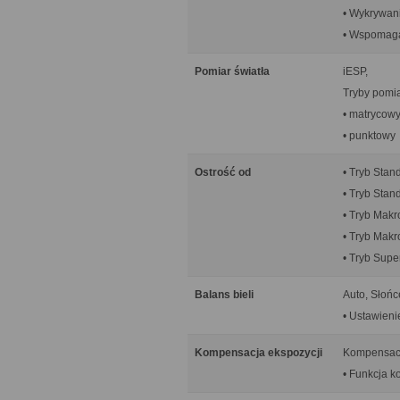
• Wykrywani
• Wspomaga
Pomiar światła
iESP,
Tryby pomia
• matrycow
• punktowy
Ostrość od
• Tryb Stan
• Tryb Stan
• Tryb Makr
• Tryb Makr
• Tryb Supe
Balans bieli
Auto, Słońc
• Ustawien
Kompensacja ekspozycji
Kompensacja
• Funkcja k