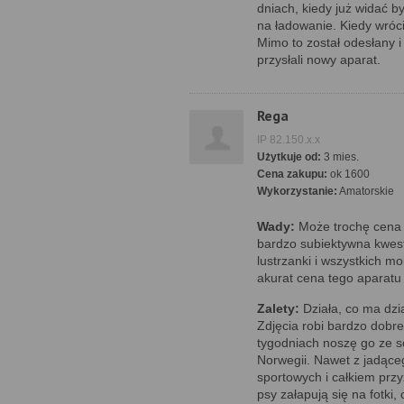
dniach, kiedy już widać by
na ładowanie. Kiedy wróci
Mimo to został odesłany 
przysłali nowy aparat.
Rega
IP 82.150.x.x
Użytkuje od:
3 mies.
Cena zakupu:
ok 1600
Wykorzystanie:
Amatorskie
Wady:
Może trochę cena b
bardzo subiektywna kwes
lustrzanki i wszystkich m
akurat cena tego aparatu
Zalety:
Działa, co ma dzia
Zdjęcia robi bardzo dobr
tygodniach noszę go ze s
Norwegii. Nawet z jadące
sportowych i całkiem przy
psy załapują się na fotki