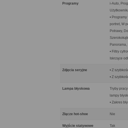
Programy
i-Auto, Pro
Użytkownik
• Programy 
portret, W 
Potrawy, Do
Szerokokątn
Panorama, 
• Filtry cy
Iskrzące od
Zdjęcia seryjne
• Z szybkoś
• Z szybkośc
Lampa błyskowa
Tryby pracy
lampy błysk
• Zakres bły
Złącze hot-shoe
Nie
Wyjście statywowe
Tak