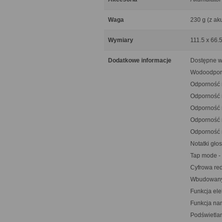
Waga
230 g (z ak
Wymiary
111.5 x 66.
Dodatkowe informacje
Dostępne w
Wodoodporn
Odporność 
Odporność m
Odporność n
Odporność 
Odporność 
Notatki gło
Tap mode - 
Cyfrowa red
Wbudowany
Funkcja el
Funkcja na
Podświetla