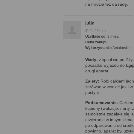
na mrozie też da radę.
julia
IP 94.254.x.x
Użytkuje od:
3 mies.
Cena zakupu:
Wykorzystanie:
Amatorskie
Wady:
Zepsuł się po 2 ty
początku wyjazdu do Egip
drugi aparat.
Zalety:
Robi całkiem ładne
zarówno w wodzie jak i w
pustyni.
Podsumowanie:
Całkiem 
kupiony (wakacje, narty, 
samoistnie zapalała się l
otwieranie w innym klima
po odparowaniu od środka
powinno, aparat był użyt