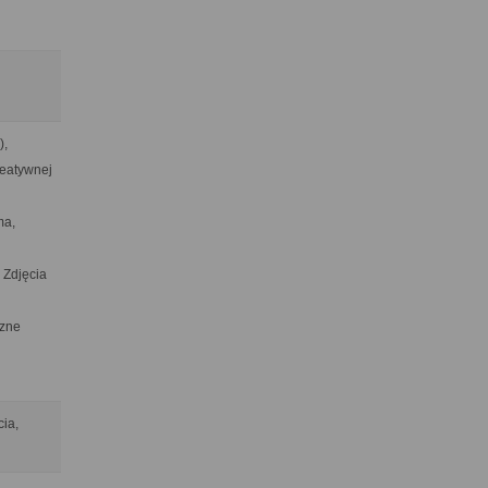
),
reatywnej
ma,
 Zdjęcia
czne
cia,