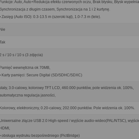
Funkcje: Auto, Auto+Redukcja efektu czerwonych oczu, Brak błysku, Błysk wypełnia
Synchronizacja z długim czasem, Synchronizacja na 1 i 2 kurtynę.
• Zasięg (Auto ISO): 0.3-13.5 m (szeroki kąt), 1.0-7.3 m (tele).
Nie
Tak
2 s / 10 s / 10 s (3 zdjęcia)
Pamięć wewnętrzna ok 70MB,
• Karty pamięci: Secure Digital (SD/SDHC/SDXC)
stały, 3.0-calowy, kolorowy TFT LCD, 460.000 punktów, pole widzenia ok. 100%,
automatyczna regulacja jasności,
Kolorowy, elektroniczny, 0.20-calowy, 202.000 punktów. Pole widzenia ok. 100%.
Uniwersalne złącze USB 2.0 High-speed / wyjście audio-wideo(PAL/NTSC), wyjści
HDMI,
• obsługa wydruku bezpośredniego (PictBridge)