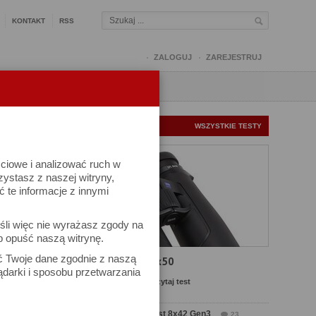
KONTAKT
RSS
ZALOGUJ
ZAREJESTRUJ
Q
FORUM
FOTOMISJE
NOWE TESTY
WSZYSTKIE TESTY
ściowe i analizować ruch w
rzystasz z naszej witryny,
te informacje z innymi
śli więc nie wyrażasz zgody na
b opuść naszą witrynę.
ów
ać Twoje dane zgodnie z naszą
Test Carl Zeiss SFL 8x50
ądarki i sposobu przetwarzania
Komentarze: 4
Czytaj test
Test Delta Optical Forest 8x42 Gen3
23