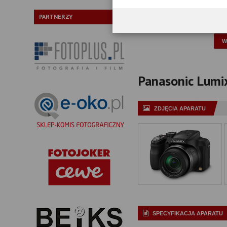
Typ:
PARTNERZY
P
Panasonic Lumix
ZDJĘCIA APARATU
SPECYFIKACJA APARATU