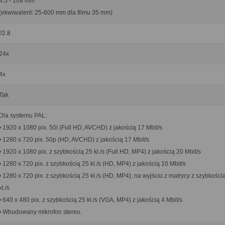
4.5 - 108 mm
(ekwiwalent: 25-600 mm dla filmu 35 mm)
f/2.8
24x
4x
Tak
Dla systemu PAL:
• 1920 x 1080 pix. 50i (Full HD, AVCHD) z jakością 17 Mbit/s
• 1280 x 720 pix. 50p (HD, AVCHD) z jakością 17 Mbit/s
• 1920 x 1080 pix. z szybkością 25 kl./s (Full HD, MP4) z jakością 20 Mbit/s
• 1280 x 720 pix. z szybkością 25 kl./s (HD, MP4) z jakością 10 Mbit/s
• 1280 x 720 pix. z szybkością 25 kl./s (HD, MP4), na wyjściu z matrycy z szybkości
kl./s
• 640 x 480 pix. z szybkością 25 kl./s (VGA, MP4) z jakością 4 Mbit/s
• Wbudowany mikrofon stereo.