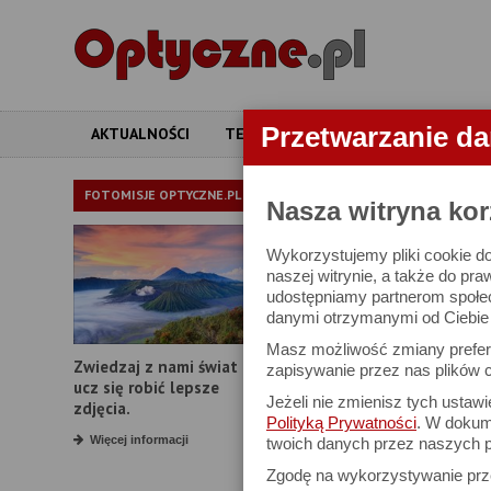
Przetwarzanie d
AKTUALNOŚCI
TESTY
ARTYKUŁY
APARATY
APARATY
FOTOMISJE OPTYCZNE.PL
Nasza witryna kor
Wykorzystujemy pliki cookie do
W bazie znajduj
naszej witrynie, a także do pra
udostępniamy partnerom społe
danymi otrzymanymi od Ciebie l
Proszę podać
Masz możliwość zmiany prefere
Zwiedzaj z nami świat i
Producent:
zapisywanie przez nas plików c
ucz się robić lepsze
Jeżeli nie zmienisz tych ustaw
Model:
zdjęcia.
Polityką Prywatności
. W dokume
Rozdzielczość:
Więcej informacji
twoich danych przez naszych p
Zgodę na wykorzystywanie pr
Zoom optyczny: