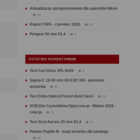
Aktualizacje oprogramowania dla aparatów Nikon
10
Raport CIPA - czerwiec 2026
33
Pergear 50 mm f/1.4
3
OSTATNIO KOMENTOWANE
Test Carl Zeiss SFL 8x50
4
Sigma C 18-50 mm f/2.8 DC DN - pierwsze
wrażenia
80
Test Delta Optical Forest 8x42 Gen3
23
XVIII Zlot Czytelników Optyczne.pl - Mielno 2026 -
relacja
11
Test Sirui Aurora 35 mm f/1.4
21
Pentax Papilio III - mała lornetka dla każdego
19