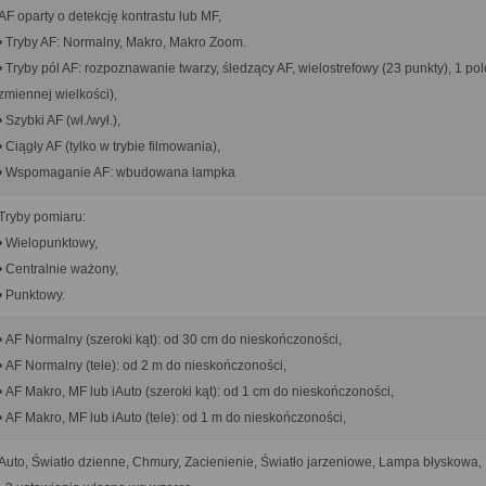
AF oparty o detekcję kontrastu lub MF,
• Tryby AF: Normalny, Makro, Makro Zoom.
• Tryby pól AF: rozpoznawanie twarzy, śledzący AF, wielostrefowy (23 punkty), 1 po
zmiennej wielkości),
• Szybki AF (wł./wył.),
• Ciągły AF (tylko w trybie filmowania),
• Wspomaganie AF: wbudowana lampka
Tryby pomiaru:
• Wielopunktowy,
• Centralnie ważony,
• Punktowy.
• AF Normalny (szeroki kąt): od 30 cm do nieskończoności,
• AF Normalny (tele): od 2 m do nieskończoności,
• AF Makro, MF lub iAuto (szeroki kąt): od 1 cm do nieskończoności,
• AF Makro, MF lub iAuto (tele): od 1 m do nieskończoności,
Auto, Światło dzienne, Chmury, Zacienienie, Światło jarzeniowe, Lampa błyskowa,