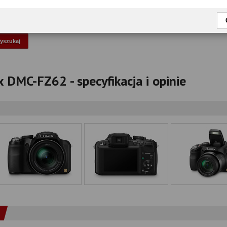
okaż tylko przetestowane modele
 DMC-FZ62 - specyfikacja i opinie