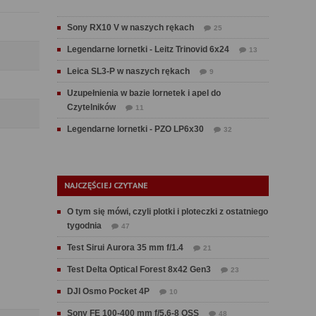
Sony RX10 V w naszych rękach
25
Legendarne lornetki - Leitz Trinovid 6x24
13
Leica SL3-P w naszych rękach
9
Uzupełnienia w bazie lornetek i apel do
Czytelników
11
Legendarne lornetki - PZO LP6x30
32
NAJCZĘŚCIEJ CZYTANE
O tym się mówi, czyli plotki i ploteczki z ostatniego
tygodnia
47
Test Sirui Aurora 35 mm f/1.4
21
Test Delta Optical Forest 8x42 Gen3
23
DJI Osmo Pocket 4P
10
Sony FE 100-400 mm f/5.6-8 OSS
48