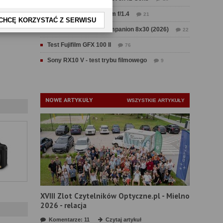
Test Sirui Aurora 35 mm f/1.4
21
CHCĘ KORZYSTAĆ Z SERWISU
Test Swarovski CL Companion 8x30 (2026)
22
Test Fujifilm GFX 100 II
76
Sony RX10 V - test trybu filmowego
9
NOWE ARTYKUŁY
WSZYSTKIE ARTYKUŁY
XVIII Zlot Czytelników Optyczne.pl - Mielno
2026 - relacja
Komentarze: 11
Czytaj artykuł