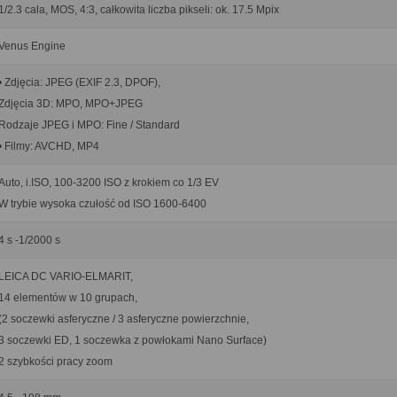
1/2.3 cala, MOS, 4:3, całkowita liczba pikseli: ok. 17.5 Mpix
Venus Engine
• Zdjęcia: JPEG (EXIF 2.3, DPOF),
Zdjęcia 3D: MPO, MPO+JPEG
Rodzaje JPEG i MPO: Fine / Standard
• Filmy: AVCHD, MP4
Auto, i.ISO, 100-3200 ISO z krokiem co 1/3 EV
W trybie wysoka czułość od ISO 1600-6400
4 s -1/2000 s
LEICA DC VARIO-ELMARIT,
14 elementów w 10 grupach,
(2 soczewki asferyczne / 3 asferyczne powierzchnie,
3 soczewki ED, 1 soczewka z powłokami Nano Surface)
2 szybkości pracy zoom