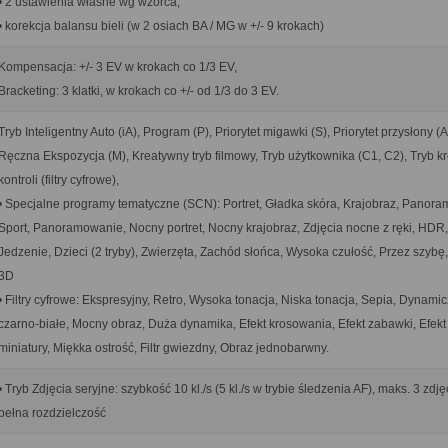
• 2 ustawienia własne wg wzorca,
• korekcja balansu bieli (w 2 osiach BA / MG w +/- 9 krokach)
Kompensacja: +/- 3 EV w krokach co 1/3 EV,
Bracketing: 3 klatki, w krokach co +/- od 1/3 do 3 EV.
Tryb Inteligentny Auto (iA), Program (P), Priorytet migawki (S), Priorytet przysłony (A
Ręczna Ekspozycja (M), Kreatywny tryb filmowy, Tryb użytkownika (C1, C2), Tryb k
kontroli (filtry cyfrowe),
• Specjalne programy tematyczne (SCN): Portret, Gładka skóra, Krajobraz, Panora
Sport, Panoramowanie, Nocny portret, Nocny krajobraz, Zdjęcia nocne z ręki, HDR,
Jedzenie, Dzieci (2 tryby), Zwierzęta, Zachód słońca, Wysoka czułość, Przez szybę,
3D
• Filtry cyfrowe: Ekspresyjny, Retro, Wysoka tonacja, Niska tonacja, Sepia, Dynami
czarno-białe, Mocny obraz, Duża dynamika, Efekt krosowania, Efekt zabawki, Efekt
miniatury, Miękka ostrość, Filtr gwiezdny, Obraz jednobarwny.
• Tryb Zdjęcia seryjne: szybkość 10 kl./s (5 kl./s w trybie śledzenia AF), maks. 3 zdję
pełna rozdzielczość