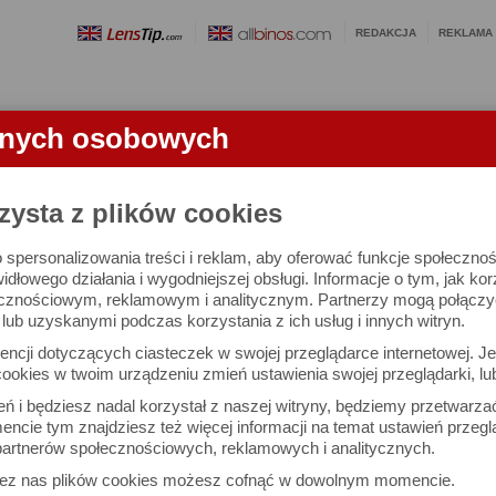
REDAKCJA
REKLAMA
anych osobowych
OBIEKTYWY
LORNETKI
SŁOWNICZEK
RANKINGI
FA
zysta z plików cookies
 spersonalizowania treści i reklam, aby oferować funkcje społeczno
e się 2455 aparatów i 10741 ocen.
widłowego działania i wygodniejszej obsługi. Informacje o tym, jak ko
cznościowym, reklamowym i analitycznym. Partnerzy mogą połączyć 
ub uzyskanymi podczas korzystania z ich usług i innych witryn.
 interesujące Cię parametry
ncji dotyczących ciasteczek w swojej przeglądarce internetowej. Je
Możesz też zrobić
ookies w twoim urządzeniu zmień ustawienia swojej przeglądarki, lu
własne porównanie aparat
ień i będziesz nadal korzystał z naszej witryny, będziemy przetwarz
ncie tym znajdziesz też więcej informacji na temat ustawień przegl
artnerów społecznościowych, reklamowych i analitycznych.
Porównaj aparaty
zez nas plików cookies możesz cofnąć w dowolnym momencie.