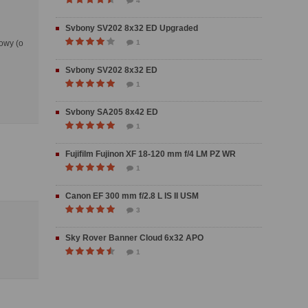
4
Svbony SV202 8x32 ED Upgraded
lowy (o
1
Svbony SV202 8x32 ED
1
Svbony SA205 8x42 ED
1
Fujifilm Fujinon XF 18-120 mm f/4 LM PZ WR
1
Canon EF 300 mm f/2.8 L IS II USM
3
Sky Rover Banner Cloud 6x32 APO
1