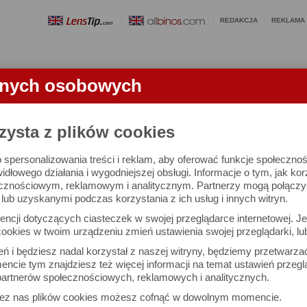
REDAKCJA
REKLAMA
anych osobowych
OBIEKTYWY
LORNETKI
SŁOWNICZEK
RANKINGI
FA
zysta z plików cookies
 spersonalizowania treści i reklam, aby oferować funkcje społeczno
e się 2455 aparatów i 10741 ocen.
widłowego działania i wygodniejszej obsługi. Informacje o tym, jak ko
cznościowym, reklamowym i analitycznym. Partnerzy mogą połączyć 
ub uzyskanymi podczas korzystania z ich usług i innych witryn.
 interesujące Cię parametry
ncji dotyczących ciasteczek w swojej przeglądarce internetowej. Je
Możesz też zrobić
ookies w twoim urządzeniu zmień ustawienia swojej przeglądarki, lu
własne porównanie aparat
ień i będziesz nadal korzystał z naszej witryny, będziemy przetwarz
ncie tym znajdziesz też więcej informacji na temat ustawień przegl
artnerów społecznościowych, reklamowych i analitycznych.
Porównaj aparaty
zez nas plików cookies możesz cofnąć w dowolnym momencie.