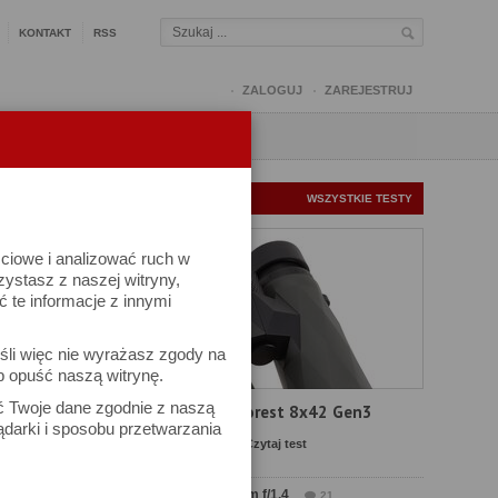
KONTAKT
RSS
ZALOGUJ
ZAREJESTRUJ
Q
FORUM
FOTOMISJE
NOWE TESTY
WSZYSTKIE TESTY
ściowe i analizować ruch w
rzystasz z naszej witryny,
te informacje z innymi
śli więc nie wyrażasz zgody na
b opuść naszą witrynę.
ów
ać Twoje dane zgodnie z naszą
Test Delta Optical Forest 8x42 Gen3
ądarki i sposobu przetwarzania
Komentarze: 23
Czytaj test
Test Sirui Aurora 35 mm f/1.4
21