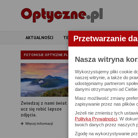
Przetwarzanie d
AKTUALNOŚCI
TESTY
ARTYKUŁY
APARATY
APARATY
FOTOMISJE OPTYCZNE.PL
Nasza witryna kor
Wykorzystujemy pliki cookie do
W bazie znajduj
naszej witrynie, a także do pra
udostępniamy partnerom społe
danymi otrzymanymi od Ciebie l
Proszę podać
Masz możliwość zmiany prefere
Zwiedzaj z nami świat i
Producent:
zapisywanie przez nas plików c
ucz się robić lepsze
Jeżeli nie zmienisz tych ustaw
Model:
zdjęcia.
Polityką Prywatności
. W dokume
Rozdzielczość:
Więcej informacji
twoich danych przez naszych p
Zgodę na wykorzystywanie pr
Zoom optyczny: