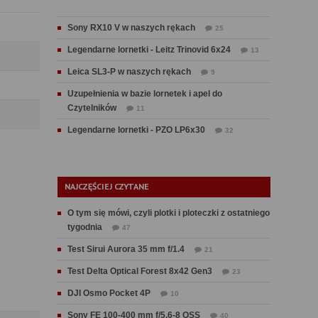
Sony RX10 V w naszych rękach
25
Legendarne lornetki - Leitz Trinovid 6x24
13
Leica SL3-P w naszych rękach
9
Uzupełnienia w bazie lornetek i apel do
Czytelników
11
Legendarne lornetki - PZO LP6x30
32
NAJCZĘŚCIEJ CZYTANE
O tym się mówi, czyli plotki i ploteczki z ostatniego
tygodnia
47
Test Sirui Aurora 35 mm f/1.4
21
Test Delta Optical Forest 8x42 Gen3
23
DJI Osmo Pocket 4P
10
Sony FE 100-400 mm f/5.6-8 OSS
40