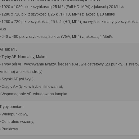
• 1920 x 1080 pix. z szybkością 25 kl./s (Full HD, MP4) z jakością 20 Mbit/s
• 1280 x 720 pix. z szybkością 25 kl./s (HD, MP4) z jakością 10 Mbit/s
• 1280 x 720 pix. z szybkością 25 kl./s (HD, MP4), na wyjściu z matrycy z szybkości
kl./s
• 640 x 480 pix. z szybkością 25 kl./s (VGA, MP4) z jakością 4 Mbit/s
AF lub MF,
• Tryby AF: Normalny, Makro.
• Tryby pól AF: wykrywanie twarzy, śledzenie AF, wielostrefowy (23 punkty), 1 strefo
zmiennej wielkości strefy),
• Szybki AF (wł./wył.),
• Ciągły AF (tylko w trybie filmowania),
• Wspomaganie AF: wbudowana lampka
Tryby pomiaru:
• Wielopunktowy,
• Centralnie ważony,
• Punktowy.