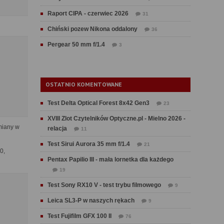
Raport CIPA - czerwiec 2026
31
Chiński pozew Nikona oddalony
36
Pergear 50 mm f/1.4
3
OSTATNIO KOMENTOWANE
Test Delta Optical Forest 8x42 Gen3
23
XVIII Zlot Czytelników Optyczne.pl - Mielno 2026 -
zmiany w
relacja
11
Test Sirui Aurora 35 mm f/1.4
21
0,
Pentax Papilio III - mała lornetka dla każdego
19
Test Sony RX10 V - test trybu filmowego
9
Leica SL3-P w naszych rękach
9
Test Fujifilm GFX 100 II
76