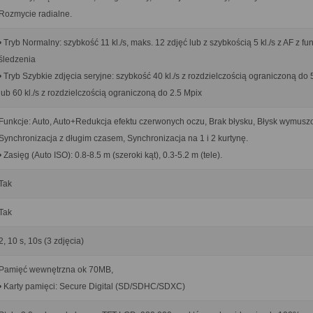
Rozmycie radialne.
• Tryb Normalny: szybkość 11 kl./s, maks. 12 zdjęć lub z szybkością 5 kl./s z AF z fu
śledzenia
• Tryb Szybkie zdjęcia seryjne: szybkość 40 kl./s z rozdzielczością ograniczoną do 
lub 60 kl./s z rozdzielczością ograniczoną do 2.5 Mpix
Funkcje: Auto, Auto+Redukcja efektu czerwonych oczu, Brak błysku, Błysk wymusz
Synchronizacja z długim czasem, Synchronizacja na 1 i 2 kurtynę.
• Zasięg (Auto ISO): 0.8-8.5 m (szeroki kąt), 0.3-5.2 m (tele).
Tak
Tak
2, 10 s, 10s (3 zdjęcia)
Pamięć wewnętrzna ok 70MB,
• Karty pamięci: Secure Digital (SD/SDHC/SDXC)