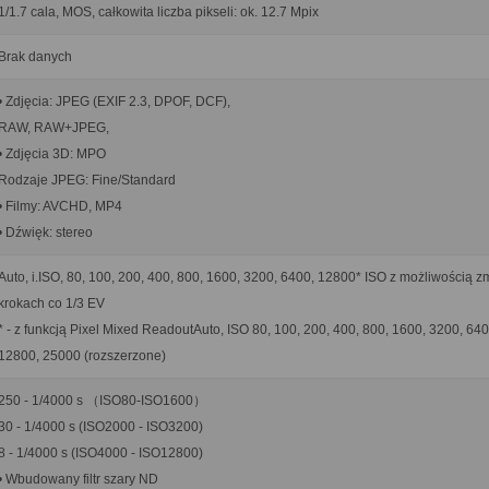
1/1.7 cala, MOS, całkowita liczba pikseli: ok. 12.7 Mpix
Brak danych
• Zdjęcia: JPEG (EXIF 2.3, DPOF, DCF),
RAW, RAW+JPEG,
• Zdjęcia 3D: MPO
Rodzaje JPEG: Fine/Standard
• Filmy: AVCHD, MP4
• Dźwięk: stereo
Auto, i.ISO, 80, 100, 200, 400, 800, 1600, 3200, 6400, 12800* ISO z możliwością 
krokach co 1/3 EV
* - z funkcją Pixel Mixed ReadoutAuto, ISO 80, 100, 200, 400, 800, 1600, 3200, 640
12800, 25000 (rozszerzone)
250 - 1/4000 s （ISO80-ISO1600）
30 - 1/4000 s (ISO2000 - ISO3200)
8 - 1/4000 s (ISO4000 - ISO12800)
• Wbudowany filtr szary ND