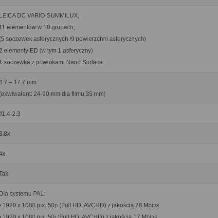
LEICA DC VARIO-SUMMILUX,
11 elementów w 10 grupach,
(5 soczewek asferycznych /9 powierzchni asferycznych)
2 elementy ED (w tym 1 asferyczny)
1 soczewka z powłokami Nano Surface
4.7 – 17.7 mm
(ekwiwalent: 24-90 mm dla filmu 35 mm)
f/1.4-2.3
3.8x
4x
Tak
Dla systemu PAL:
• 1920 x 1080 pix. 50p (Full HD, AVCHD) z jakością 28 Mbit/s
• 1920 x 1080 pix. 50i (Full HD, AVCHD) z jakością 17 Mbit/s