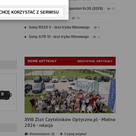
Test Swarovski CL Companion 8x30 (2026)
22
CHCĘ KORZYSTAĆ Z SERWISU
Test Fujifilm GFX 100 II
76
Sony RX10 V - test trybu filmowego
9
Sony A7R VI - test trybu filmowego
11
NOWE ARTYKUŁY
WSZYSTKIE ARTYKUŁY
XVIII Zlot Czytelników Optyczne.pl - Mielno
2026 - relacja
Komentarze: 11
Czytaj artykuł