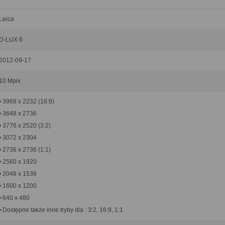
Leica
D-LUX 6
2012-09-17
10 Mpix
• 3968 x 2232 (16:9)
• 3648 x 2736
• 3776 x 2520 (3:2)
• 3072 x 2304
• 2736 x 2736 (1:1)
• 2560 x 1920
• 2048 x 1536
• 1600 x 1200
• 640 x 480
• Dostępne także inne tryby dla : 3:2, 16:9, 1:1