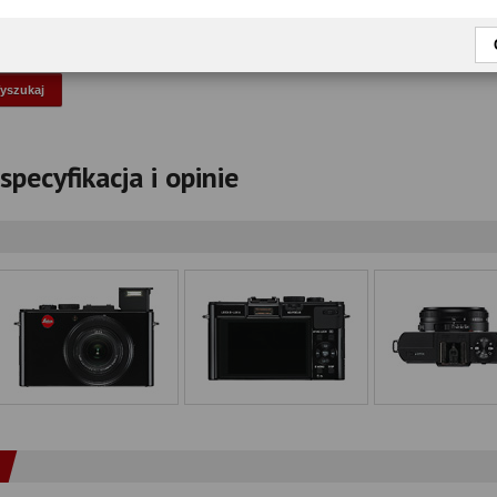
okaż tylko przetestowane modele
specyfikacja i opinie