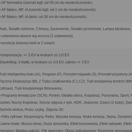
• AF Normalny (szeroki kąt): od 50 cm do nieskończoności,
• AF Makro, MF, iA (szeroki kąt): od 1 cm do nieskończoności,
• AF Makro, MF, iA (tele): od 30 cm do nieskończoności,
Auto, Światło dzienne, Chmury, Zacienienie, Światło jarzeniowe, Lampa błyskowa,
• ustawienia własne wg wzorca (2 ustawienia),
• korekcja balansu bieli w 2 osiach.
Kompensacja: +/- 3 EV w krokach co 1/3 EV,
Bracketing: 3 klatki, w krokach co 1/3 EV, zakres +/- 3 EV
Tryb Inteligentny Auto (iA), Program (P), Priorytet migawki (S), Priorytet przysłony (A
Ręczna Ekspozycja (M), 2 Tryby użytkownika (C1,C2), Tryb kreatywnej kontroli (filtr
cyfrowe), Tryb kreatywnego filmowania,
• Programy tematyczne (SCN): Portret, Gładka skóra, Krajobraz, Panorama, Sport,
portret, Nocny krajobraz, Nocne zdjęcia z ręki, HDR, Jedzenie, Dzieci (2 tryby), Zwi
Zachód słońca, Przez szybę, Zdjęcia 3D
• Filtry cyfrowe: Ekspresyjny, Retro, Wysoka tonacja, Niska tonacja, Sepia, Dynami
czarno-białe, Mocny obraz, Duża dynamika, Efekt krosowania, Efekt zabawki, Efekt
miniatury, Miękka ostrość, Filtr gwiezdny, Obraz jednobarwny, Rozmycie stonowane