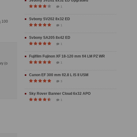
Svbony SV202 8x32 ED Upgraded
1
Svbony SV202 8x32 ED
ą 100
1
Svbony SA205 8x42 ED
1
Fujifilm Fujinon XF 18-120 mm f/4 LM PZ WR
1
wy (o
Canon EF 300 mm f/2.8 L IS II USM
3
Sky Rover Banner Cloud 6x32 APO
1